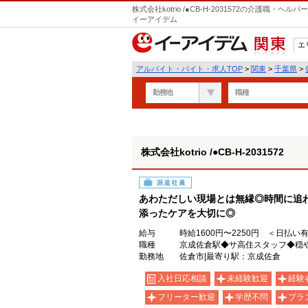
株式会社kotrio /●CB-H-2031572の介護職
イーアイデム
エ
関東
アルバイト・バイト・求人TOP
>
関東
>
千葉県
>
勤務地
職種
株式会社kotrio /●CB-H-2031572
派遣社員
あわただしい現場とは無縁◎時間に追
添ったケアを大切に◎
給与
時給1600円〜2250円 ＜日払い
職種
京成佐倉駅◆サ高住スタッフ◆穏や
勤務地
佐倉市|最寄り駅：京成佐倉
入社日応相談
未経験歓迎
経験
フリーター歓迎
学歴不問
ブラ