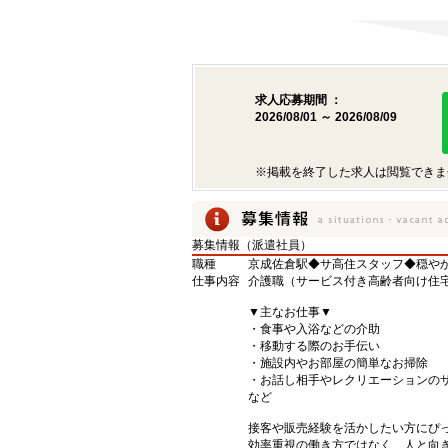
求人応募期間 ：
2026/08/01 ～ 2026/08/09
※掲載を終了した求人は閲覧できま
募集情報（派遣社員）
職種
京成佐倉駅◆サ高住スタッフ◆穏やか
仕事内容
介護職（サービス付き高齢者向け住
▼主なお仕事▼
・食事や入浴などの介助
・移動する際のお手伝い
・施設内やお部屋の簡単なお掃除
・お話し相手やレクリエーションの
など
接客や販売経験を活かしたい方にぴ
効率重視の働き方ではなく、人と向