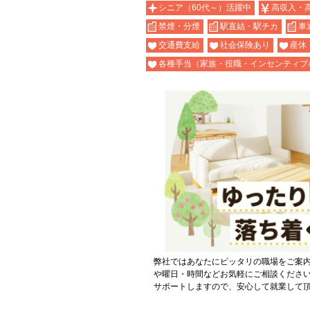
シニア（60代～）活躍中
高収入・
禁煙・分煙
駅直結・駅チカ
車
交通費支給
社会保険あり
産休
各種手当（家族・役職・インセンティブ
弊社ではあなたにピッタリの職場をご案
や曜日・時間などお気軽にご相談くださ
サポートしますので、安心して就業して