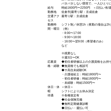
バタバタしない環境で、一人ひとり
給与
時給1600円〜2250円 ＜日払い有
勤務地
佐倉市|最寄り駅：京成佐倉
交通アク
最寄り駅：京成佐倉
セス
勤務時
シフト制／休憩1h（夜勤の場合は2h
間・曜日
（例）
・8:00〜17:00
・9:00〜18:00
・16:00〜翌9:00（希望者のみ）
など
※残業なし
※週3日〜OK
応募資
◆初任者研修以上の介護資格をお持
格・経験
◆無資格でも相談可
◆サ高住未経験OK
・介護福祉士：時給1800円〜
・初任者研修：時給1600円〜
・未経験：時給1500円〜
休日・休
＜休日＞
暇
シフトによりお休み決定
待遇
※各種規定有
◆社会保険完備
◆無料定期健康診断
◆日払い・週払い可