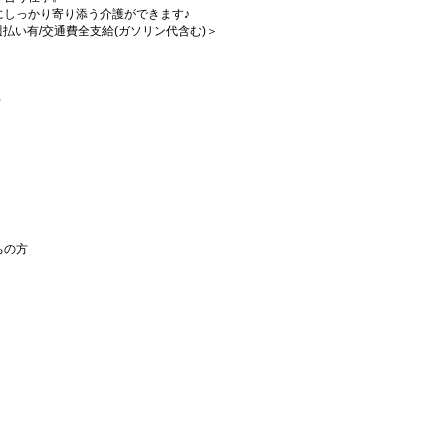
にしっかり寄り添う介護ができます♪
/週払い有/交通費全支給(ガソリン代含む)＞
）
ちの方