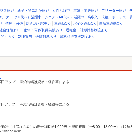
格者歓迎
新卒・第二新卒歓迎
女性活躍中
主婦・主夫歓迎
フリーター歓迎
エルダー（50代～）活躍中
シニア（60代～）活躍中
高収入・高額
ボーナス・
迎
禁煙・分煙
駅直結・駅チカ
車通勤OK
バイク通勤OK
自転車通勤OK
社会保険あり
産休・育休取得実績あり
退職金・財形貯蓄制度あり
など）あり
制服貸与
研修制度あり
資格取得支援制度あり
）
給100円アップ！ ※給与幅は資格・経験等による
）
給100円アップ！ ※給与幅は資格・経験等による
1階101号室