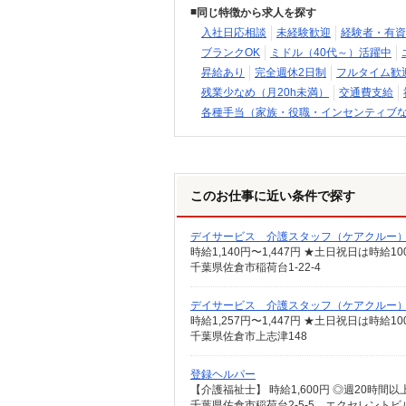
同じ特徴から求人を探す
入社日応相談
未経験歓迎
経験者・有資
ブランクOK
ミドル（40代～）活躍中
昇給あり
完全週休2日制
フルタイム歓
残業少なめ（月20h未満）
交通費支給
各種手当（家族・役職・インセンティブ
このお仕事に近い条件で探す
デイサービス 介護スタッフ（ケアクルー
時給1,140円〜1,447円 ★土日祝日は時
千葉県佐倉市稲荷台1-22-4
デイサービス 介護スタッフ（ケアクルー
時給1,257円〜1,447円 ★土日祝日は時
千葉県佐倉市上志津148
登録ヘルパー
千葉県佐倉市稲荷台2-5-5 エクセレントビル