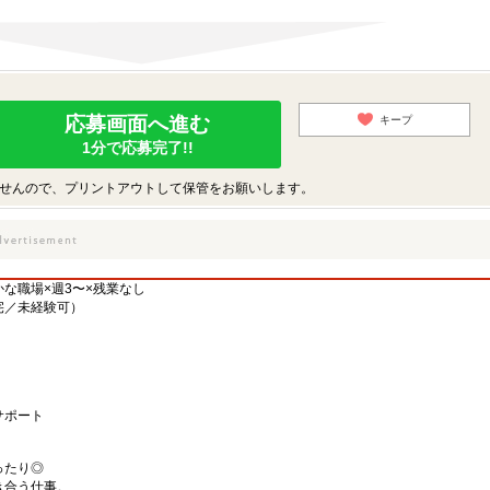
応募画面へ進む
キープ
1分で応募完了!!
せんので、プリントアウトして保管をお願いします。
な職場×週3〜×残業なし
宅／未経験可）
サポート
ったり◎
き合う仕事。