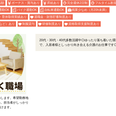
高額
ボーナス・賞与あり
昇給あり
完全週休2日制
フルタイム歓
通勤OK
バイク通勤OK
自転車通勤OK
残業少なめ（月20h未満）
・育休取得実績あり
退職金・財形貯蓄制度あり
など）あり
制服貸与
研修制度あり
資格取得支援制度あり
20代・30代・40代多数活躍中◎ゆったり落ち着いた環
で、入居者様としっかり向き合える介護のお仕事です
内します。希望勤務地
い。担当者がしっかり
頂けます。