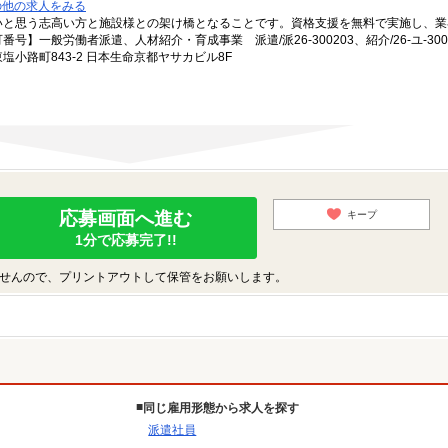
の他の求人をみる
いと思う志高い方と施設様との架け橋となることです。資格支援を無料で実施し、業
一般労働者派遣、人材紹介・育成事業 派遣/派26-300203、紹介/26-ユ-300
小路町843-2 日本生命京都ヤサカビル8F
応募画面へ進む
キープ
1分で応募完了!!
せんので、プリントアウトして保管をお願いします。
同じ雇用形態から求人を探す
派遣社員