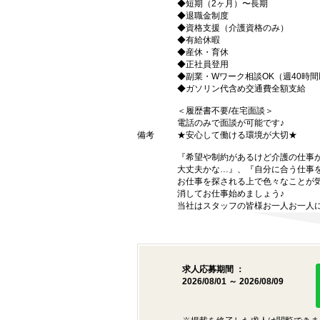
◆短期（2ヶ月）〜長期
◆退職金制度
◆資格支援（介護資格のみ）
◆有給休暇
◆産休・育休
◆正社員登用
◆副業・Wワーク相談OK（週40時
◆ガソリン代含め交通費全額支給
＜履歴書不要/在宅面談＞
電話のみで面談が可能です♪
備考
★安心して働ける環境が大切★
『希望や制約があるけど介護の仕事
大丈夫かな…』、『自分に合う仕事
お仕事を探される上で色々なことが気
消してお仕事始めましょう♪
当社はスタッフの皆様お一人お一人に
求人応募期間 ：
2026/08/01 ～ 2026/08/09