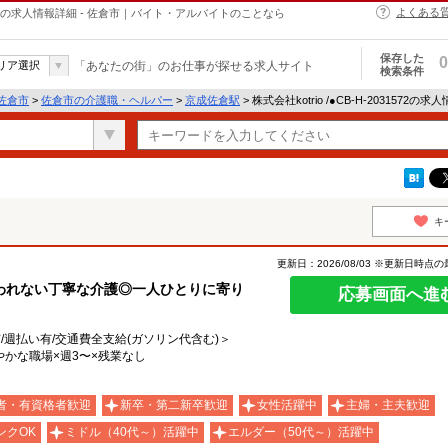
よくある
・ヘルパーの求人情報詳細 - 佐倉市｜バイト・アルバイトのことなら
保存した
0
リア選択
「あなたの街」のお仕事が探せる求人サイト
検索条件
佐倉市
>
佐倉市の介護職・ヘルパー
>
京成佐倉駅
> 株式会社kotrio /●CB-H-2031572の
キ
更新日：2026/08/03 ※更新日時点
われない丁寧な介護◎一人ひとりに寄り
応募画面へ進
有/週払い有/交通費全支給(ガソリン代含む)＞
かな職場×週3〜×残業なし
者・有資格者歓迎
新卒・第二新卒歓迎
女性活躍中
主婦・主夫歓迎
ンクOK
ミドル（40代～）活躍中
エルダー（50代～）活躍中