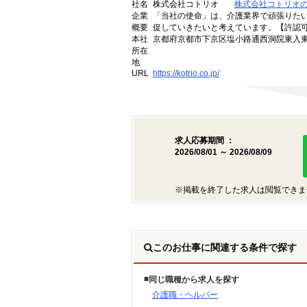
社名
株式会社コトリオ
株式会社コトリオ
企業
「当社の使命」は、介護業界で頑張りた
概要
促していきたいと考えています。【許認可番号】
本社
京都府京都市下京区塩小路通西洞院東入東塩
所在
地
URL
https://kotrio.co.jp/
求人応募期間 ：
2026/08/01 ～ 2026/08/09
※掲載を終了した求人は閲覧できま
このお仕事に関連する条件で探す
同じ職種から求人を探す
介護職・ヘルパー