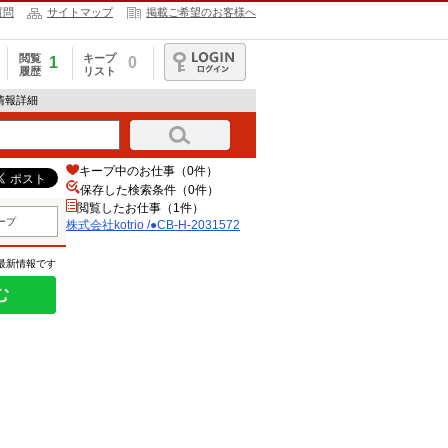
質問
サイトマップ
掲載ご希望のお客様へ
閲覧
キープ
1
0
履歴
リスト
ログイン
求人情報詳細
キープ中のお仕事（0件）
保存した検索条件（
0
件）
閲覧したお仕事（1件）
ープ
株式会社kotrio /●CB-H-2031572
の最新情報です
む