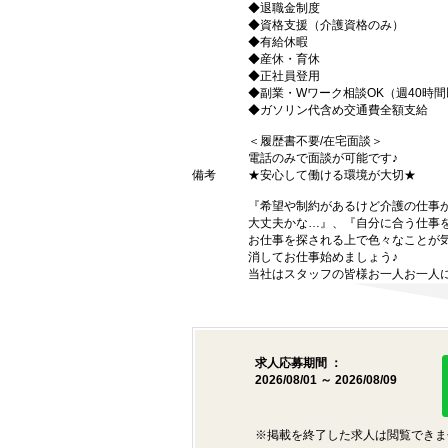
◆退職金制度
◆資格支援（介護資格のみ）
◆有給休暇
◆産休・育休
◆正社員登用
◆副業・Wワーク相談OK（週40時
◆ガソリン代含め交通費全額支給
＜履歴書不要/在宅面談＞
電話のみで面談が可能です♪
備考
★安心して働ける環境が大切★
『希望や制約があるけど介護の仕事
大丈夫かな…』、『自分に合う仕事
お仕事を探される上で色々なことが気
消してお仕事始めましょう♪
当社はスタッフの皆様お一人お一人に
求人応募期間 ：
2026/08/01 ～ 2026/08/09
※掲載を終了した求人は閲覧できま