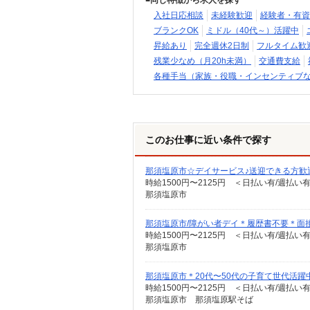
同じ特徴から求人を探す
入社日応相談
未経験歓迎
経験者・有資
ブランクOK
ミドル（40代～）活躍中
昇給あり
完全週休2日制
フルタイム歓
残業少なめ（月20h未満）
交通費支給
各種手当（家族・役職・インセンティブ
このお仕事に近い条件で探す
那須塩原市☆デイサービス♪送迎できる方歓
時給1500円〜2125円 ＜日払い有/週払い
那須塩原市
那須塩原市/障がい者デイ＊履歴書不要＊面
時給1500円〜2125円 ＜日払い有/週払い
那須塩原市
那須塩原市＊20代〜50代の子育て世代活
時給1500円〜2125円 ＜日払い有/週払い
那須塩原市 那須塩原駅そば