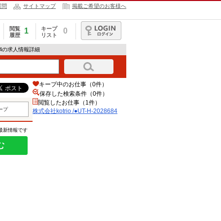
質問
サイトマップ
掲載ご希望のお客様へ
閲覧
キープ
1
0
履歴
リスト
ログイン
28684の求人情報詳細
キープ中のお仕事（0件）
保存した検索条件（
0
件）
閲覧したお仕事（1件）
ープ
株式会社kotrio /●UT-H-2028684
の最新情報です
む