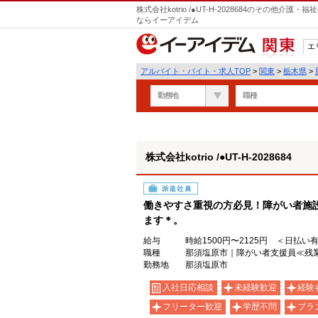
株式会社kotrio /●UT-H-2028684のその他
ならイーアイデム
エ
関東
アルバイト・バイト・求人TOP
>
関東
>
栃木県
>
勤務地
職種
株式会社kotrio /●UT-H-2028684
派遣社員
働きやすさ重視の方必見！障がい者施
ます＊。
給与
時給1500円〜2125円 ＜日払い
職種
那須塩原市｜障がい者支援員≪残業
勤務地
那須塩原市
入社日応相談
未経験歓迎
経験
フリーター歓迎
学歴不問
ブラ