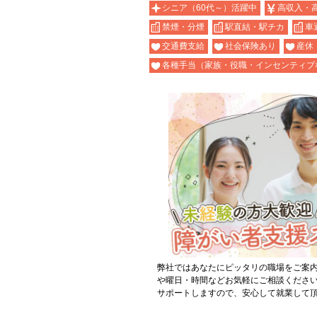
シニア（60代～）活躍中
高収入・
禁煙・分煙
駅直結・駅チカ
車
交通費支給
社会保険あり
産休
各種手当（家族・役職・インセンティブ
弊社ではあなたにピッタリの職場をご案
や曜日・時間などお気軽にご相談くださ
サポートしますので、安心して就業して