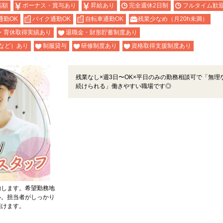
高額
ボーナス・賞与あり
昇給あり
完全週休2日制
フルタイム歓
通勤OK
バイク通勤OK
自転車通勤OK
残業少なめ（月20h未満）
・育休取得実績あり
退職金・財形貯蓄制度あり
など）あり
制服貸与
研修制度あり
資格取得支援制度あり
残業なし×週3日〜OK×平日のみの勤務相談可で「無理
続けられる」働きやすい職場です◎
内します。希望勤務地
い。担当者がしっかり
頂けます。