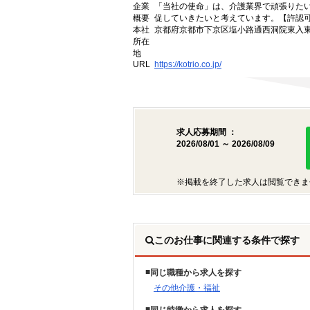
企業
「当社の使命」は、介護業界で頑張りた
概要
促していきたいと考えています。【許認可番号】
本社
京都府京都市下京区塩小路通西洞院東入東塩
所在
地
URL
https://kotrio.co.jp/
求人応募期間 ：
2026/08/01 ～ 2026/08/09
※掲載を終了した求人は閲覧できま
このお仕事に関連する条件で探す
同じ職種から求人を探す
その他介護・福祉