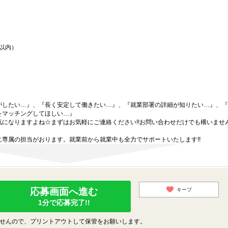
間以内）
がしたい…』、『長く安定して働きたい…』、『就業部署の詳細が知りたい…』、『
をマッチングしてほしい…』
になりますよね☆まずはお気軽にご連絡ください!!お問い合わせだけでも構いません
専属の担当がおります。就業前から就業中も全力でサポートいたします!!
応募画面へ進む
キープ
1分で応募完了!!
せんので、プリントアウトして保管をお願いします。