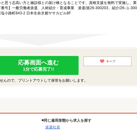
いと思う志高い方と施設様との架け橋となることです。資格支援を無料で実施し、業
一般労働者派遣、人材紹介・育成事業 派遣/派26-300203、紹介/26-ユ-300
小路町843-2 日本生命京都ヤサカビル8F
応募画面へ進む
キープ
1分で応募完了!!
せんので、プリントアウトして保管をお願いします。
同じ雇用形態から求人を探す
派遣社員