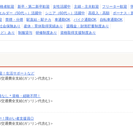
格者歓迎
新卒・第二新卒歓迎
女性活躍中
主婦・主夫歓迎
フリーター歓迎
エルダー（50代～）活躍中
シニア（60代～）活躍中
高収入・高額
ボーナス・
迎
禁煙・分煙
駅直結・駅チカ
車通勤OK
バイク通勤OK
自転車通勤OK
社会保険あり
産休・育休取得実績あり
退職金・財形貯蓄制度あり
など）あり
制服貸与
研修制度あり
資格取得支援制度あり
迎！生活サポートなど
有/交通費全支給(ガソリン代含む)＞
接なし＊資格・経験不問！
有/交通費全支給(ガソリン代含む)＞
躍中！障がい者支援員◎
有/交通費全支給(ガソリン代含む)＞