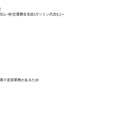
定
/週払い有/交通費全支給(ガソリン代含む)＞
優遇※送迎業務があるため