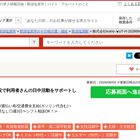
よくある
介護・福祉の求人情報詳細 - 那須塩原市｜バイト・アルバイトのこと
保存した
0
リア選択
「あなたの街」のお仕事が探せる求人サイト
検索条件
那須塩原市
>
那須塩原市のその他介護・福祉
>
那須塩原駅
> 株式会社kotrio /●UT-H-20
キ
更新日：2026/08/03 ※更新日時点
設で利用者さんの日中活動をサポートし
応募画面へ進
有/週払い有/交通費全支給(ガソリン代含む)＞
なし◎週3日〜シフト相談OK！≫
者・有資格者歓迎
新卒・第二新卒歓迎
女性活躍中
主婦・主夫歓迎
ンクOK
ミドル（40代～）活躍中
エルダー（50代～）活躍中