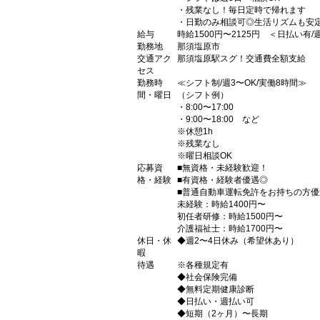
・残業なし！毎日定時で帰れます
・日勤のみ相談可◎生活リズムも安
給与
時給1500円〜2125円 ＜日払い有
勤務地
那須塩原市
交通アク
那須塩原駅スグ！交通費全額支給
セス
勤務時
≪シフト制/週3〜OK/実働8時間≫
間・曜日
（シフト例）
・8:00〜17:00
・9:00〜18:00 など
※休憩1h
※残業なし
※曜日相談OK
応募資
■無資格・未経験歓迎！
格・経験
■有資格・経験者優遇◎
■普通自動車運転免許をお持ちの方
未経験：時給1400円〜
初任者研修：時給1500円〜
介護福祉士：時給1700円〜
休日・休
◆週2〜4日休み（希望休あり）
暇
待遇
※各種規定有
◆社会保険完備
◆無料定期健康診断
◆日払い・週払い可
◆短期（2ヶ月）〜長期