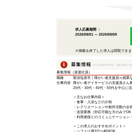
求人応募期間 ：
2026/08/01 ～ 2026/08/09
※掲載を終了した求人は閲覧できま
募集情報（派遣社員）
職種
那須塩原市｜障がい者支援員≪残業な
仕事内容
障がい者デイサービスの支援員さん
20代・30代・40代・50代を中心に
＜主なお仕事内容＞
・食事・入浴などの介助
・レクリエーションや創作活動の企
・送迎業務（対応可能な方のみでOK
・利用者様とのコミュニケーション
＜この求人のおすすめポイント＞
・シフトは週3日〜相談OK