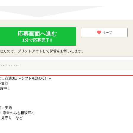
応募画面へ進む
キープ
1分で応募完了!!
せんので、プリントアウトして保管をお願いします。
し◎週3日〜シフト相談OK！≫
募集◎
活躍中！
画・実施
！添乗のみも相談可♪）
・見守り など