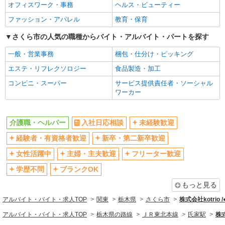
オフィスワーク・事務
ヘルス・ビューティー
エルダー（50代～）活躍中
シニア（60代～）活躍中
ファッション・アパレル
教育・保育
高収入・高額
ボーナス・賞与あり
さくら市の人気の職種からバイト・アルバイト・パートを探す
昇給あり
完全週休2日制
一般・営業事務
梱包・仕分け・ピッキング
フルタイム歓迎
禁煙・分煙
エステ・リフレクソロジー
食品製造・加工
駅直結・駅チカ
車通勤OK
コンビニ・スーパー
サービス提供責任者・ソーシャル
バイク通勤OK
自転車通勤OK
ワーカー
残業少なめ（月20h未満）
交通費支給
社会保険あり
産休・育休取得実績あり
介護職・ヘルパー
入社日応相談
未経験歓迎
退職金・財形貯蓄制度あり
各種手当（家族・役職・インセン
経験者・有資格者歓迎
新卒・第二新卒歓迎
ティブなど）あり
制服貸与
研修制度あり
女性活躍中
主婦・主夫歓迎
フリーター歓迎
資格取得支援制度あり
学歴不問
ブランクOK
同じ職種から求人を探す
もっと見る
アルバイト・バイト・求人TOP
関東
栃木県
さくら市
株式会社kotrio 
医療・介護・福祉
アルバイト・バイト・求人TOP
栃木県の路線
ＪＲ東北本線
氏家駅
株式
介護職・ヘルパー