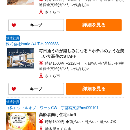
通費全支給(ガソリン代含む)＞
さくら市
詳細を見る
キープ
派遣社員
株式会社kotrio /●UT-H-2009866
毎日通うのが楽しみになる＊ホテルのような美
しいサ高住のSTAFF
時給1500円〜2125円 ＜日払い有/週払い有/交
通費全支給(ガソリン代含む)＞
さくら市
詳細を見る
キープ
派遣社員
（株）ウィルオブ・ワークCW 宇都宮支店/ms090101
高齢者向け住宅staff
時給1500円 ◆前払い・日払い・週払いOK
栃木県さくら市