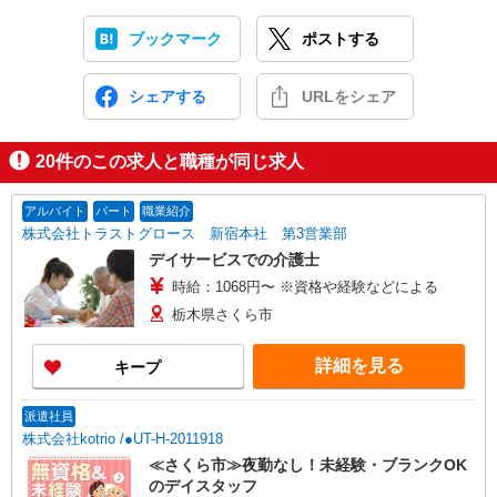
ブックマーク
ポストする
シェアする
URLをシェア
20
件のこの求人と職種が同じ求人
アルバイト
パート
職業紹介
株式会社トラストグロース 新宿本社 第3営業部
デイサービスでの介護士
時給：1068円〜 ※資格や経験などによる
栃木県さくら市
詳細を見る
キープ
派遣社員
株式会社kotrio /●UT-H-2011918
≪さくら市≫夜勤なし！未経験・ブランクOK
のデイスタッフ