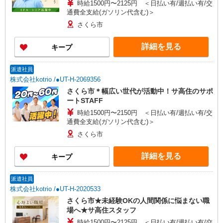
時給1500円〜2125円 ＜日払い有/週払い有/交
通費全支給(ガソリン代含む)＞
さくら市
詳細を見る
キープ
派遣社員
株式会社kotrio /●UT-H-2069356
さくら市＊幅広い世代が活動中！サ高住のサポ
ートSTAFF
時給1500円〜2150円 ＜日払い有/週払い有/交
通費全支給(ガソリン代含む)＞
さくら市
詳細を見る
キープ
派遣社員
株式会社kotrio /●UT-H-2020533
さくら市★未経験OKの人間関係に悩まない職
場へ★サ高住スタッフ
時給1500円〜2125円 ＜日払い有/週払い有/交