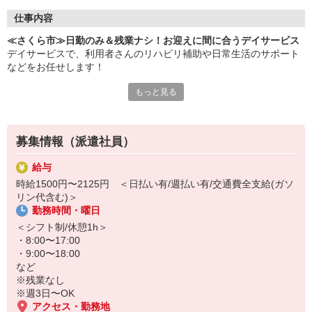
仕事内容
≪さくら市≫日勤のみ＆残業ナシ！お迎えに間に合うデイサービス
デイサービスで、利用者さんのリハビリ補助や日常生活のサポート
などをお任せします！
もっと見る
▼おもなお仕事
・食事や入浴などの介助
・リハビリのサポート
・レクリエーション企画、実施
募集情報（派遣社員）
・利用者さんとのコミュニケーション
・行き帰りの送迎 ※運転ができる希望者のみでOK！
給与
など
時給1500円〜2125円 ＜日払い有/週払い有/交通費全支給(ガソ
リン代含む)＞
日勤帯のみ・残業なしなので、お迎えがあっても安心◎
勤務時間・曜日
土日休み相談OK！家族との時間もしっかり確保できます♪
＜シフト制/休憩1h＞
家事・育児・私生活と両立したいかた、まずはお気軽にご応募くだ
・8:00〜17:00
さい！
・9:00〜18:00
など
※残業なし
※週3日〜OK
アクセス・勤務地