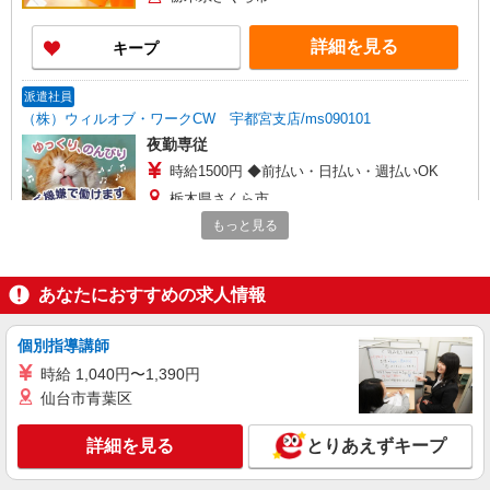
詳細を見る
キープ
派遣社員
（株）ウィルオブ・ワークCW 宇都宮支店/ms090101
夜勤専従
時給1500円 ◆前払い・日払い・週払いOK
栃木県さくら市
もっと見る
詳細を見る
キープ
あなたにおすすめの求人情報
派遣社員
株式会社kotrio /●UT-H-2086504
個別指導講師
＜さくら市＞小さなデイサービスSTAFF≪週3
勤務≫≪夕方退社≫
時給 1,040円〜1,390円
時給1500円〜2125円 ＜日払い有/週払い有/交
仙台市青葉区
通費全支給(ガソリン代含む)＞
さくら市
詳細を見る
とりあえずキープ
詳細を見る