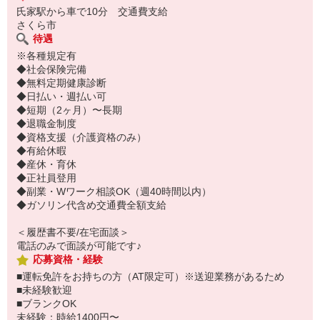
氏家駅から車で10分 交通費支給
さくら市
待遇
※各種規定有
◆社会保険完備
◆無料定期健康診断
◆日払い・週払い可
◆短期（2ヶ月）〜長期
◆退職金制度
◆資格支援（介護資格のみ）
◆有給休暇
◆産休・育休
◆正社員登用
◆副業・Wワーク相談OK（週40時間以内）
◆ガソリン代含め交通費全額支給
＜履歴書不要/在宅面談＞
電話のみで面談が可能です♪
応募資格・経験
■運転免許をお持ちの方（AT限定可）※送迎業務があるため
■未経験歓迎
■ブランクOK
未経験：時給1400円〜