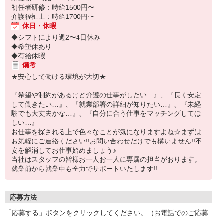
初任者研修：時給1500円〜
介護福祉士：時給1700円〜
休日・休暇
◆シフトにより週2〜4日休み
◆希望休あり
◆有給休暇
備考
★安心して働ける環境が大切★
『希望や制約があるけど介護の仕事がしたい…』、『長く安定
して働きたい…』、『就業部署の詳細が知りたい…』、『未経
験でも大丈夫かな…』、『自分に合う仕事をマッチングしてほ
しい…』
お仕事を探される上で色々なことが気になりますよね☆まずは
お気軽にご連絡ください!!お問い合わせだけでも構いません!!不
安を解消してお仕事始めましょう♪
当社はスタッフの皆様お一人お一人に専属の担当がおります。
就業前から就業中も全力でサポートいたします!!
応募方法
「応募する」ボタンをクリックしてください。（お電話でのご応募