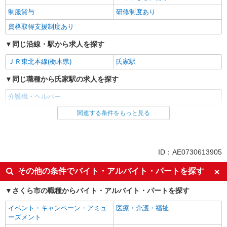
制服貸与
研修制度あり
資格取得支援制度あり
同じ沿線・駅から求人を探す
ＪＲ東北本線(栃木県)
氏家駅
同じ職種から氏家駅の求人を探す
介護職・ヘルパー
関連する条件をもっと見る
同じ雇用形態から氏家駅の求人を探す
派遣社員
同じ特徴から氏家駅の求人を探す
ID：AE0730613905
入社日応相談
未経験歓迎
その他の条件でバイト・アルバイト・パートを探す
経験者・有資格者歓迎
新卒・第二新卒歓迎
さくら市の職種からバイト・アルバイト・パートを探す
女性活躍中
主婦・主夫歓迎
イベント・キャンペーン・アミュ
医療・介護・福祉
フリーター歓迎
学歴不問
ーズメント
ブランクOK
ミドル（40代～）活躍中