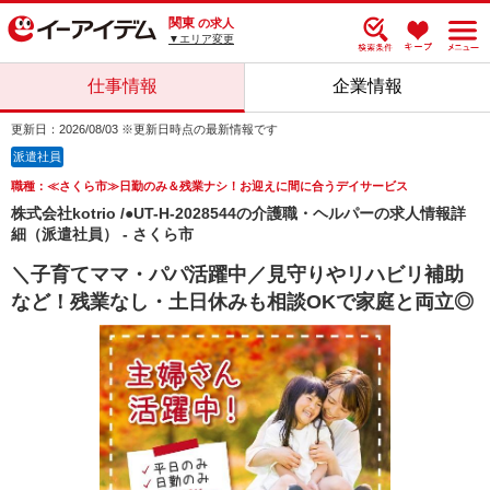
関東
の求人
▼エリア変更
仕事情報
企業情報
更新日：2026/08/03 ※更新日時点の最新情報です
派遣社員
職種：≪さくら市≫日勤のみ＆残業ナシ！お迎えに間に合うデイサービス
株式会社kotrio /●UT-H-2028544の介護職・ヘルパーの求人情報詳
細（派遣社員） - さくら市
＼子育てママ・パパ活躍中／見守りやリハビリ補助
など！残業なし・土日休みも相談OKで家庭と両立◎