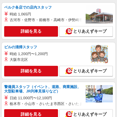
ベルク各店での店内スタッフ
派遣社員
時給 1,065円
株式会社トラストグロース 新宿本社 第3営業部
古河市・佐野市・前橋市・高崎市・伊勢崎市・太田市・館林市・
サービス付き高齢者向け住宅での夜専介護士
1夜勤：25650円〜26600円 ※経験などによる
詳細を見る
とりあえずキープ
栃木県さくら市
詳細を見る
キープ
ビルの清掃スタッフ
時給 1,200円〜1,200円
派遣社員
大阪市北区
株式会社kotrio /●UT-H-1876087
デイサービスSTAFF｜面接なし！履歴書不
詳細を見る
とりあえずキープ
要！未経験＆無資格OK◎
時給1500円〜2125円 ＜日払い有/週払い有/交
通費全支給(ガソリン代含む)＞
警備員スタッフ（イベント、道路、商業施設、
大型駐車場、JR列車見張りなど）
さくら市
日給 11,000円〜12,100円
詳細を見る
栃木市・小山市・さいたま市西区・さいたま市岩槻区・久喜市・
キープ
詳細を見る
とりあえずキープ
派遣社員