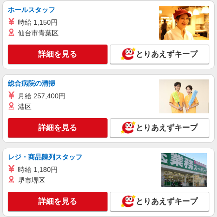
キープ
ホールスタッフ
時給 1,150円
派遣社員
株式会社kotrio /●UT-H-2067390
仙台市青葉区
さくら市/未経験OK★誰かの支えになれる人
に！グルホの世話人♪
詳細を見る
とりあえずキープ
時給1500円〜2125円 ＜日払い有/週払い有/交
通費全支給(ガソリン代含む)＞
総合病院の清掃
さくら市
月給 257,400円
詳細を見る
港区
キープ
詳細を見る
とりあえずキープ
派遣社員
株式会社kotrio /●UT-H-2067481
いつもの家事がお仕事に！？少人数の福祉施設
レジ・商品陳列スタッフ
で日常サポート！
時給 1,180円
時給1500円〜2125円 ＜日払い有/週払い有/交
通費全支給(ガソリン代含む)＞
堺市堺区
さくら市
詳細を見る
とりあえずキープ
詳細を見る
キープ