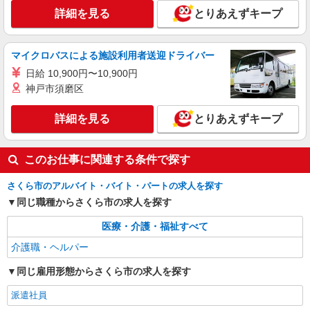
詳細を見る
とりあえずキープ
＼収入アップを全面サポート／小規模デイ
STAFF｜資格支援制度あり
時給1500円〜2125円 ＜日払い有/週払い有/交
マイクロバスによる施設利用者送迎ドライバー
通費全支給(ガソリン代含む)＞
日給 10,900円〜10,900円
さくら市
神戸市須磨区
詳細を見る
キープ
詳細を見る
とりあえずキープ
派遣社員
（株）ウィルオブ・ワークCW 宇都宮支店/ms090101
このお仕事に関連する条件で探す
高齢者向け住宅staff
時給1500円 ◆前払い・日払い・週払いOK
さくら市のアルバイト・バイト・パートの求人を探す
同じ職種からさくら市の求人を探す
栃木県さくら市
医療・介護・福祉すべて
詳細を見る
キープ
介護職・ヘルパー
同じ雇用形態からさくら市の求人を探す
派遣社員