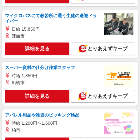
株式会社kotrio /●UT-H-1906002
さくら市▼綺麗なサ高住で生活ケア▼清掃やフ
マイクロバスにて教習所に通う生徒の送迎ドラ
ロアの巡回など
イバー
時給1500円〜2125円 ＜日払い有/週払い有/交
日給 15,850円
通費全支給(ガソリン代含む)＞
箕面市
さくら市
詳細を見る
とりあえずキープ
詳細を見る
キープ
スーパー資材の仕分け作業スタッフ
派遣社員
株式会社kotrio /●UT-H-1733495
時給 1,350円
さくら市＊自分のペースでゆったり働こう＊サ
船橋市
高住STAFF
時給1500円〜2125円 ＜日払い有/週払い有/交
詳細を見る
とりあえずキープ
通費全支給(ガソリン代含む)＞
さくら市
アパレル用品や雑貨のピッキング検品
詳細を見る
キープ
時給 1,200円〜1,500円
柏市
派遣社員