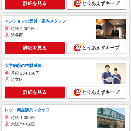
株式会社kotrio /●UT-H-1875980
詳細を見る
とりあえずキープ
デイサービスSTAFF＊日払いOK！推し活の軍
資金も即ゲット◎
マンションの受付・案内スタッフ
時給1500円〜2125円 ＜日払い有/週払い有/交
通費全支給(ガソリン代含む)＞
時給 2,000円
さくら市
渋谷区
詳細を見る
キープ
詳細を見る
とりあえずキープ
派遣社員
大学病院の中材滅菌
株式会社kotrio /●UT-H-1907689
月給 254,160円
さくら市*デイでの生活補助☆スキルを身につ
けて長く働く♪
足立区
時給1500円〜2150円 ＜日払い有/週払い有/交
通費全支給(ガソリン代含む)＞
詳細を見る
とりあえずキープ
さくら市
レジ・商品陳列スタッフ
詳細を見る
キープ
時給 1,300円
大阪市中央区
派遣社員
株式会社kotrio /●UT-H-2068742