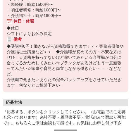
・未経験：時給1500円〜
・初任者研修：時給1600円〜
・介護福祉士：時給1800円〜
休日・休暇
◆休日
シフトによりお休み決定
備考
◆受講料0円！働きながら資格取得できます！＜＜実務者研修や
介護福祉士講座など＞＞ ◆介護職が初めての方・不安な方は
ぜひ！☆資格を持ってないけど働いてみたい☆介護職が自分に
合ってるかためしてみたい☆ブランクがあるけどもう一度頑張
ってみたい☆家事や育児と両立しながら働きたい・・・などな
ど。
介護職で働きたいあなたの完全バックアップをさせていただき
ます！何なりとご相談下さい！
応募方法
「応募する」ボタンをクリックしてください。（お電話でのご応募
も承っております）来社不要・履歴書不要・電話のみで面談が可能
です。もちろんご来社面談も可能です。お気軽にお申し付け下さ
い。