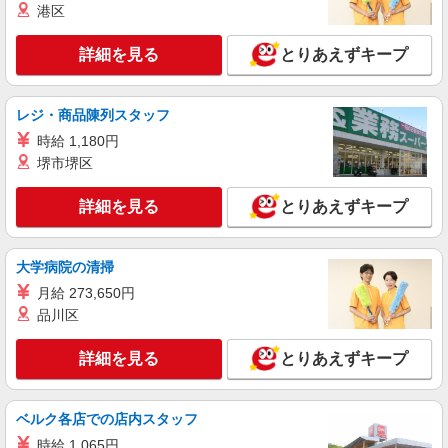
派遣社員
港区
株式会社トラストグロース 新宿本社 第3営業部
有料老人ホームでの看護師
詳細を見る
とりあえずキープ
時給：准看護士2200円〜 /看護師2300円〜 ※
資格・経験などにより異なる
埼玉県吉川市
レジ・商品陳列スタッフ
時給 1,180円
詳細を見る
キープ
堺市堺区
派遣社員
詳細を見る
とりあえずキープ
株式会社kotrio /●SI-H-2101963
【職場環境◎】よすぎて全私が泣いた≫看護助
手募集♪未経験OK！
大学病院の清掃
時給1600円〜2250円 ＜日払い有/週払い有/交
月給 273,650円
通費全支給(ガソリン代含む)＞
品川区
吉川市//吉川美南駅すぐ
詳細を見る
とりあえずキープ
詳細を見る
キープ
ベルク各店での店内スタッフ
派遣社員
株式会社kotrio /●SI-H-2076208
時給 1,065円