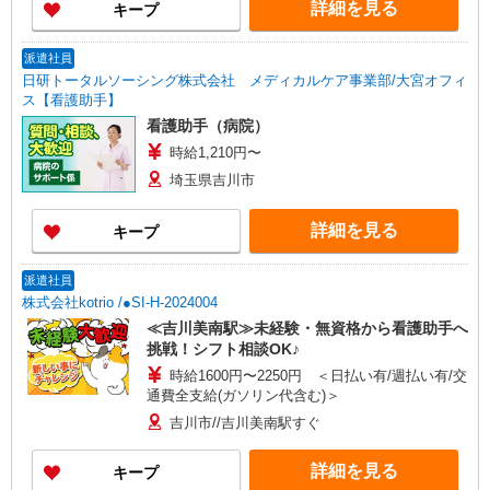
詳細を見る
キープ
派遣社員
日研トータルソーシング株式会社 メディカルケア事業部/大宮オフィ
ス【看護助手】
看護助手（病院）
時給1,210円〜
埼玉県吉川市
詳細を見る
キープ
派遣社員
株式会社kotrio /●SI-H-2024004
≪吉川美南駅≫未経験・無資格から看護助手へ
挑戦！シフト相談OK♪
時給1600円〜2250円 ＜日払い有/週払い有/交
通費全支給(ガソリン代含む)＞
吉川市//吉川美南駅すぐ
詳細を見る
キープ