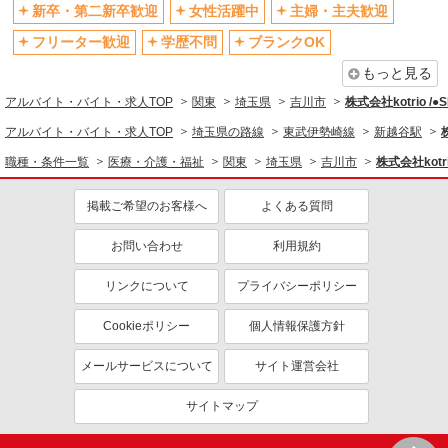
制服貸与
研修制度あり
新卒・第二新卒歓迎
女性活躍中
主婦・主夫歓迎
資格取得支援制度あり
フリーター歓迎
学歴不問
ブランクOK
同じ職種から求人を探す
もっと見る
アルバイト・バイト・求人TOP
関東
埼玉県
吉川市
株式会社kotrio /
医療・介護・福祉
アルバイト・バイト・求人TOP
埼玉県の路線
東武伊勢崎線
新越谷駅
看護師・保健師・看護助手・助産師
職種・条件一覧
医療・介護・福祉
関東
埼玉県
吉川市
株式会社kotri
同じ特徴から求人を探す
掲載ご希望のお客様へ
よくある質問
未経験歓迎
ミドル（40代～）活躍中
ボーナス・賞与あり
車通勤OK
お問い合わせ
利用規約
交通費支給
社会保険あり
リンクについて
プライバシーポリシー
産休・育休取得実績あり
Cookieポリシー
個人情報保護方針
メールサービスについて
サイト運営会社
サイトマップ