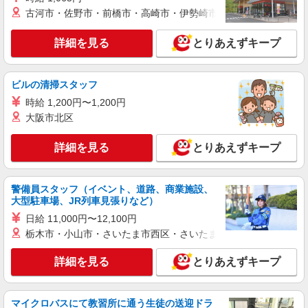
古河市・佐野市・前橋市・高崎市・伊勢崎市・太田市・館林市・
吉川美南駅＊看護助手(資格経験不問)募集♪食
事配膳などの補助業務
詳細を見る
とりあえずキープ
時給1600円〜2250円 ＜日払い有/週払い有/交
通費全支給(ガソリン代含む)＞
吉川市//吉川美南駅すぐ
ビルの清掃スタッフ
時給 1,200円〜1,200円
詳細を見る
キープ
大阪市北区
派遣社員
詳細を見る
とりあえずキープ
株式会社kotrio /●SI-H-2024396
＜吉川美南駅＞元気も、プライベートも諦めな
い＊週3〜OK/看護助手
警備員スタッフ（イベント、道路、商業施設、
時給1600円〜2250円 ＜日払い有/週払い有/交
大型駐車場、JR列車見張りなど）
通費全支給(ガソリン代含む)＞
日給 11,000円〜12,100円
吉川市//吉川美南駅すぐ
栃木市・小山市・さいたま市西区・さいたま市岩槻区・久喜市・
詳細を見る
キープ
詳細を見る
とりあえずキープ
派遣社員
株式会社kotrio /●SI-H-2076278
マイクロバスにて教習所に通う生徒の送迎ドラ