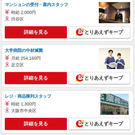
＜高時給＞吉川美南駅近くの病院で安定した働
マンションの受付・案内スタッフ
き方を★看護助手♪
時給 2,000円
時給1600円〜2250円 ＜日払い有/週払い有/交
渋谷区
通費全支給(ガソリン代含む)＞
吉川市//吉川美南駅すぐ
詳細を見る
とりあえずキープ
詳細を見る
キープ
大学病院の中材滅菌
アルバイト
パート
派遣社員
月給 254,160円
日研トータルソーシング株式会社 メディカルケア事業部/柏オフィス
足立区
【看護助手】
看護助手（ナースエイド）
詳細を見る
とりあえずキープ
時給1,280円 ★週払いOK（規定あり） ※給与
幅は経験・能力による
埼玉県吉川市 【最寄駅】JR武蔵野線 吉川
レジ・商品陳列スタッフ
駅 バス利用
時給 1,300円
大阪市中央区
詳細を見る
キープ
詳細を見る
とりあえずキープ
派遣社員
日研トータルソーシング株式会社 メディカルケア事業部/大宮オフィ