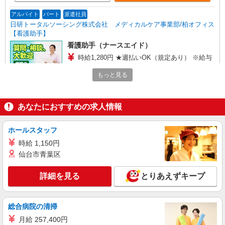
アルバイト
パート
派遣社員
日研トータルソーシング株式会社 メディカルケア事業部/柏オフィス
【看護助手】
看護助手（ナースエイド）
時給1,280円 ★週払いOK（規定あり） ※給与
幅は経験・能力による
もっと見る
埼玉県吉川市 【最寄駅】吉川美南駅
詳細を見る
キープ
あなたにおすすめの求人情報
派遣社員
ホールスタッフ
日研トータルソーシング株式会社 メディカルケア事業部/大宮オフィ
時給 1,150円
ス【看護助手】
仙台市青葉区
看護助手（病院）
時給1,210円〜
詳細を見る
とりあえずキープ
埼玉県吉川市
詳細を見る
キープ
総合病院の清掃
月給 257,400円