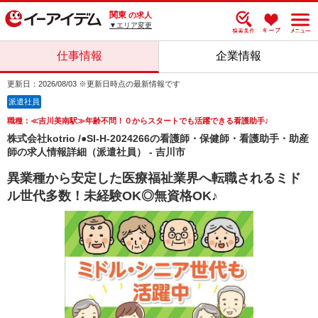
関東
の求人
▼エリア変更
仕事情報
企業情報
更新日：2026/08/03 ※更新日時点の最新情報です
派遣社員
職種：≪吉川美南駅≫年齢不問！０からスタートでも活躍できる看護助手♪
株式会社kotrio /●SI-H-2024266の看護師・保健師・看護助手・助産
師の求人情報詳細（派遣社員） - 吉川市
異業種から安定した医療福祉業界へ転職されるミド
ル世代多数！未経験OK◎無資格OK♪