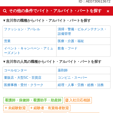
ID：AE0730613672
入社日応相談
未経験歓迎
その他の条件でバイト・アルバイト・パートを探す
経験者・有資格者歓迎
新卒・第二新卒歓迎
吉川市の職種からバイト・アルバイト・パートを探す
女性活躍中
主婦・主夫歓迎
ファッション・アパレル
清掃・警備・ビルメンテナンス・
フリーター歓迎
学歴不問
設備管理
ブランクOK
ミドル（40代～）活躍中
営業
医療・介護・福祉
エルダー（50代～）活躍中
シニア（60代～）活躍中
イベント・キャンペーン・アミュ
飲食・フード
高収入・高額
ボーナス・賞与あり
ーズメント
昇給あり
完全週休2日制
吉川市の人気の職種からバイト・アルバイト・パートを探す
フルタイム歓迎
禁煙・分煙
コールセンター
薬剤師
駅直結・駅チカ
車通勤OK
量販店・大型SC・百貨店
コンビニ・スーパー
バイク通勤OK
自転車通勤OK
医療事務・受付・クラーク
経理・人事・労務・総務・法務
残業少なめ（月20h未満）
交通費支給
社会保険あり
産休・育休取得実績あり
看護師・保健師・看護助手・助産師
入社日応相談
退職金・財形貯蓄制度あり
各種手当（家族・役職・インセン
未経験歓迎
経験者・有資格者歓迎
ティブなど）あり