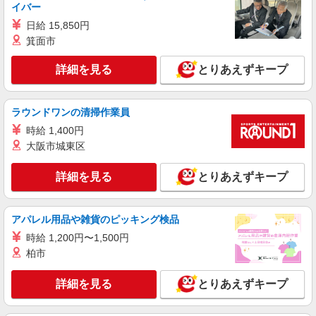
イバー
≪吉川駅≫16時帰宅もOK♪病院で補助だけの
まったり作業
日給 15,850円
時給1600円〜2250円 ＜日払い有/週払い有/交
箕面市
通費全支給(ガソリン代含む)＞
詳細を見る
吉川市//吉川美南駅すぐ
とりあえずキープ
詳細を見る
キープ
ラウンドワンの清掃作業員
時給 1,400円
派遣社員
大阪市城東区
株式会社kotrio /●SI-H-2101617
高級シニアマンションで健康相談/見回りなど
詳細を見る
≪吉川美南駅≫
とりあえずキープ
時給2400円〜3000円 ＜日払い有/週払い有/交
通費全支給(ガソリン代含む)＞
アパレル用品や雑貨のピッキング検品
吉川市//吉川美南駅すぐ
時給 1,200円〜1,500円
柏市
詳細を見る
キープ
詳細を見る
とりあえずキープ
派遣社員
株式会社kotrio /●SI-H-2076418