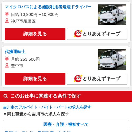
ス【看護助手】
マイクロバスによる施設利用者送迎ドライバー
看護助手（病院）
日給 10,900円〜10,900円
時給1,900円〜
神戸市須磨区
埼玉県吉川市
詳細を見る
とりあえずキープ
詳細を見る
キープ
アルバイト
パート
派遣社員
代務運転士
日研トータルソーシング株式会社 メディカルケア事業部/柏オフィス
月給 253,500円
【看護助手】
豊中市
看護助手（ナースエイド）
時給1,280円 ★週払いOK（規定あり） ※給与
詳細を見る
とりあえずキープ
幅は経験・能力による
埼玉県吉川市 【最寄駅】JR武蔵野線 吉川
駅 バス利用
このお仕事に関連する条件で探す
詳細を見る
吉川市のアルバイト・バイト・パートの求人を探す
キープ
同じ職種から吉川市の求人を探す
医療・介護・福祉すべて