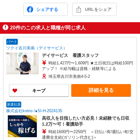
シェアする
URLをシェア
20
件のこの求人と職種が同じ求人
パート
ツクイ吉川美南（デイサービス）
デイサービス 看護スタッフ
時給1,427円〜1,609円 ★土日祝日は時給100円
アップ！ ※給与幅は資格・経験等による
埼玉県吉川市美南4-5-2
詳細を見る
キープ
派遣社員
株式会社kotrio /●SI-H-2024135
高収入を目指したい方必見！未経験でも日収
1.2万〜可！看護助手
時給1600円〜2250円 ＜日払い有/週払い有/交
通費全支給(ガソリン代含む)＞