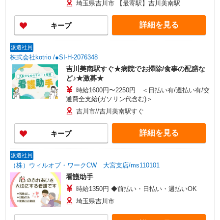
埼玉県吉川市 【最寄駅】吉川美南駅
詳細を見る
キープ
派遣社員
株式会社kotrio /●SI-H-2076348
吉川美南駅すぐ★病院でお掃除/食事の配膳な
ど♪★激募★
時給1600円〜2250円 ＜日払い有/週払い有/交
通費全支給(ガソリン代含む)＞
吉川市//吉川美南駅すぐ
詳細を見る
キープ
派遣社員
（株）ウィルオブ・ワークCW 大宮支店/ms110101
看護助手
時給1350円 ◆前払い・日払い・週払いOK
埼玉県吉川市