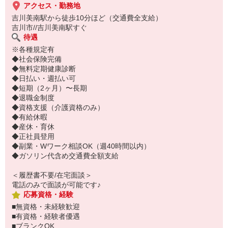
アクセス・勤務地
吉川美南駅から徒歩10分ほど（交通費全支給）
吉川市//吉川美南駅すぐ
待遇
※各種規定有
◆社会保険完備
◆無料定期健康診断
◆日払い・週払い可
◆短期（2ヶ月）〜長期
◆退職金制度
◆資格支援（介護資格のみ）
◆有給休暇
◆産休・育休
◆正社員登用
◆副業・Wワーク相談OK（週40時間以内）
◆ガソリン代含め交通費全額支給
＜履歴書不要/在宅面談＞
電話のみで面談が可能です♪
応募資格・経験
■無資格・未経験歓迎
■有資格・経験者優遇
■ブランクOK