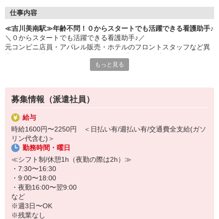
仕事内容
≪吉川美南駅≫年齢不問！０からスタートでも活躍できる看護助手♪
＼０からスタートでも活躍できる看護助手♪／
元コンビニ店員・アパレル販売・ホテルのフロントスタッフなど異
業種から転職された40・50代のミドル世代が活躍中♪
もっと見る
＜おもな仕事内容＞
＊備品管理
＊シーツ交換
募集情報（派遣社員）
＊患者さんの誘導
＊入浴や食事などの介助 など
給与
時給1600円〜2250円 ＜日払い有/週払い有/交通費全支給(ガソ
環境、待遇どちらも良好◎
リン代含む)＞
病院勤務が初めての方の定着率も高め☆
勤務時間・曜日
お試し2ヶ月〜の勤務も大歓迎です♪
≪シフト制/休憩1h（夜勤の際は2h）≫
・7:30〜16:30
・9:00〜18:00
・夜勤16:00〜翌9:00
など
※週3日〜OK
※残業なし