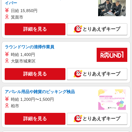
イバー
派遣社員
日給 15,850円
株式会社トラストグロース 新宿本社 第3営業部
箕面市
介護付き有料老人ホームでの看護師
時給：准看護師1900円/看護師2000円 ※資格や
詳細を見る
とりあえずキープ
経験などによる
埼玉県志木市
ラウンドワンの清掃作業員
詳細を見る
キープ
時給 1,400円
大阪市城東区
派遣社員
株式会社トラストグロース 新宿本社 第3営業部
詳細を見る
とりあえずキープ
介護付き有料老人ホームでの看護師
時給：准看護師2100円/看護師2150円 ※資格や
経験により異なる
アパレル用品や雑貨のピッキング検品
埼玉県志木市
時給 1,200円〜1,500円
柏市
詳細を見る
キープ
詳細を見る
とりあえずキープ
派遣社員
株式会社kotrio /●SI-H-2101966