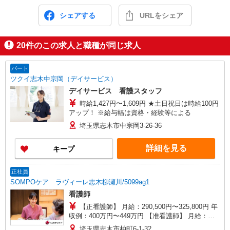
シェアする
URLをシェア
20
件のこの求人と職種が同じ求人
パート
ツクイ志木中宗岡（デイサービス）
デイサービス 看護スタッフ
時給1,427円〜1,609円 ★土日祝日は時給100円
アップ！ ※給与幅は資格・経験等による
埼玉県志木市中宗岡3-26-36
詳細を見る
キープ
正社員
SOMPOケア ラヴィーレ志木柳瀬川/5099ag1
看護師
【正看護師】 月給：290,500円〜325,800円 年
収例：400万円〜449万円 【准看護師】 月給：
264,800円〜300,100円 年収例：364万円〜413万円
埼玉県志木市柏町6-1-32