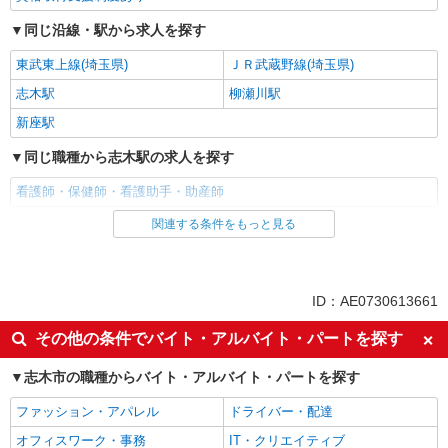
同じ沿線・駅から求人を探す
東武東上線(埼玉県)
ＪＲ武蔵野線(埼玉県)
志木駅
柳瀬川駅
新座駅
同じ職種から志木駅の求人を探す
看護師・保健師・看護助手・助産師
関連する条件をもっと見る
同じ雇用形態から志木駅の求人を探す
派遣社員
同じ特徴から志木駅の求人を探す
ID：AE0730613661
入社日応相談
未経験歓迎
その他の条件でバイト・アルバイト・パートを探す
経験者・有資格者歓迎
新卒・第二新卒歓迎
志木市の職種からバイト・アルバイト・パートを探す
女性活躍中
主婦・主夫歓迎
ファッション・アパレル
ドライバー・配達
フリーター歓迎
学歴不問
オフィスワーク・事務
IT・クリエイティブ
ブランクOK
ミドル（40代～）活躍中