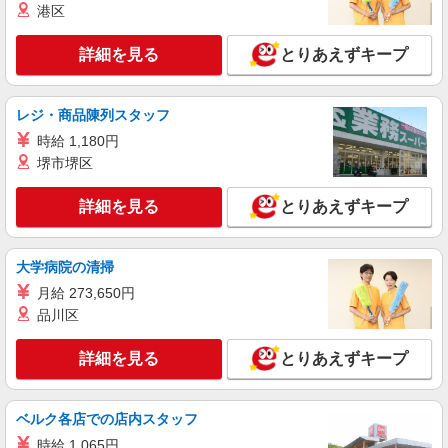
詳細を見る
港区
キープ
詳細を見る
とりあえずキープ
派遣社員
株式会社kotrio /●SI-H-2101604
高級シニアマンションで健康相談/見回りなど
レジ・商品陳列スタッフ
≪柳瀬川駅≫
時給 1,180円
時給2400円〜3000円 ＜日払い有/週払い有/交
通費全支給(ガソリン代含む)＞
堺市堺区
志木市｜最寄り駅：柳瀬川、志木
詳細を見る
とりあえずキープ
詳細を見る
キープ
大学病院の清掃
派遣社員
月給 273,650円
株式会社kotrio /●SI-H-2093737
品川区
善は急げ≫≫≫履歴書不要＆面接なし！駅チカ
病院で看護助手急募
詳細を見る
とりあえずキープ
時給1600円〜2250円 ＜日払い有/週払い有/交
通費全支給(ガソリン代含む)＞
志木市
ベルク各店での店内スタッフ
時給 1,065円