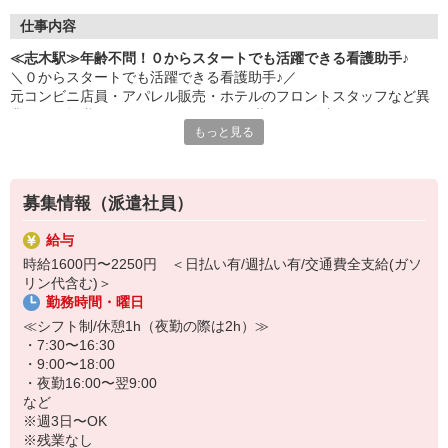
仕事内容
≪志木駅≫年齢不問！０からスタートでも活躍できる看護助手♪
＼０からスタートでも活躍できる看護助手♪／
元コンビニ店員・アパレル販売・ホテルのフロントスタッフなど異
業種から転職された40・50代のミドル世代が活躍中♪
もっと見る
＜おもな仕事内容＞
＊備品管理
＊シーツ交換
募集情報（派遣社員）
＊患者さんの誘導
＊入浴や食事などの介助 など
給与
時給1600円〜2250円 ＜日払い有/週払い有/交通費全支給(ガソ
環境、待遇どちらも良好◎
リン代含む)＞
病院勤務が初めての方の定着率も高め☆
勤務時間・曜日
お試し2ヶ月〜の勤務も大歓迎です♪
≪シフト制/休憩1h（夜勤の際は2h）≫
・7:30〜16:30
・9:00〜18:00
・夜勤16:00〜翌9:00
など
※週3日〜OK
※残業なし