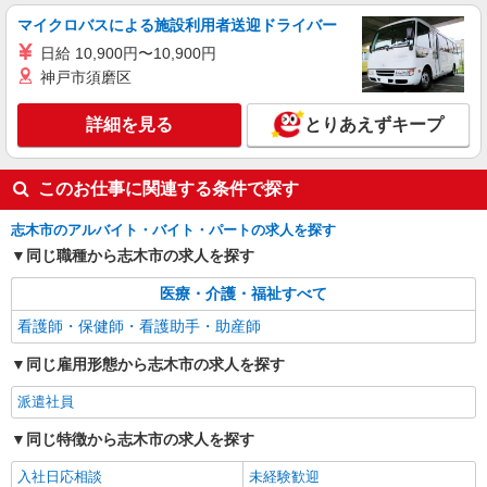
保健師・管理栄養士 特定保健指導
マイクロバスによる施設利用者送迎ドライバー
報酬：出来高制 報酬額（消費税抜き）： ・事
日給 10,900円〜10,900円
業所一括面談(対面) 1日：10,000円〜14,716円 ・
個別訪問(対面) 1件：4,286円〜5,239円 ・遠隔面
神戸市須磨区
【活動エリア】埼玉県志木市及びその周辺
談 1件：1,500〜1,691円 ・電話支援 1件：
1,000円〜1,429円 ・ICTメール支援 1件：500円
詳細を見る
とりあえずキープ
詳細を見る
キープ
※上記金額に消費税を加えた金額をお支払いいた
します ※交通費・電話代は弊社負担。その他、支
援内容により細則あり。
業務委託
このお仕事に関連する条件で探す
SOMPOヘルスサポート株式会社 全支援対応コース
特定保健指導（保健師・管理栄養士）
志木市のアルバイト・バイト・パートの求人を探す
同じ職種から志木市の求人を探す
報酬：完全出来高制 報酬額（消費税抜き）：
・事業所一括面談(対面) 1日：10,000円〜14,716
医療・介護・福祉すべて
円 ・個別訪問(対面) 1件：4,286円〜5,239円 ・
【活動エリア】埼玉県志木市及びその周辺
遠隔面談 1件：1500〜1691円 ・電話支援 1
看護師・保健師・看護助手・助産師
件：1,000円〜1,429円 ・メール支援 1件：500円
詳細を見る
キープ
※上記金額に消費税を加えた金額をお支払いいた
同じ雇用形態から志木市の求人を探す
します ※交通費・電話代は弊社負担。その他、支
援内容により細則あり。
派遣社員
同じ特徴から志木市の求人を探す
入社日応相談
未経験歓迎