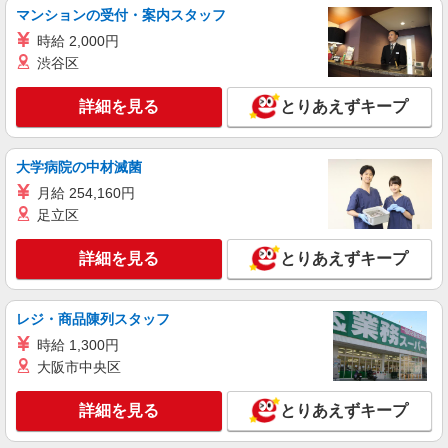
マンションの受付・案内スタッフ
【職場環境◎】よすぎて全私が泣いた≫看護助
手募集♪未経験OK！
時給 2,000円
時給1600円〜2250円 ＜日払い有/週払い有/交
渋谷区
通費全支給(ガソリン代含む)＞
志木市
詳細を見る
とりあえずキープ
詳細を見る
キープ
大学病院の中材滅菌
月給 254,160円
アルバイト
パート
派遣社員
日研トータルソーシング株式会社 メディカルケア事業部/大宮オフィ
足立区
ス【看護助手】
看護助手（ナースエイド）
詳細を見る
とりあえずキープ
時給1,250円 ★週払いOK（規定あり） ※給与
幅は経験・能力による
レジ・商品陳列スタッフ
埼玉県志木市 【最寄駅】柳瀬川駅
時給 1,300円
大阪市中央区
詳細を見る
キープ
詳細を見る
とりあえずキープ
業務委託
SOMPOヘルスサポート株式会社 全支援対応コース