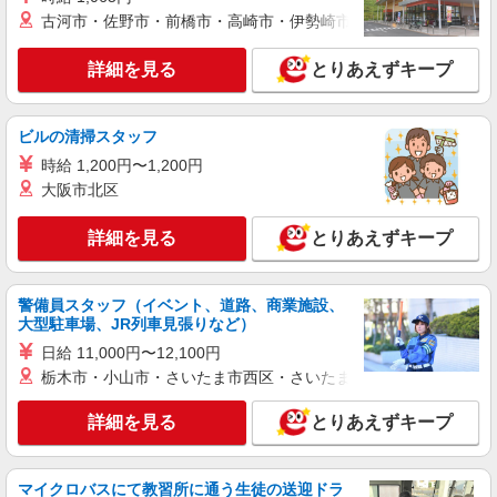
詳細を見る
キープ
古河市・佐野市・前橋市・高崎市・伊勢崎市・太田市・館林市・
派遣社員
詳細を見る
とりあえずキープ
株式会社トラストグロース 新宿本社 第3営業部
特別養護老人ホームでの看護師
時給：准看護師2200円〜/看護師2300円〜 ※資
ビルの清掃スタッフ
格や経験などによる
時給 1,200円〜1,200円
埼玉県志木市
大阪市北区
詳細を見る
キープ
詳細を見る
とりあえずキープ
派遣社員
株式会社kotrio /●SI-H-2024386
警備員スタッフ（イベント、道路、商業施設、
大型駐車場、JR列車見張りなど）
＜志木駅＞元気も、プライベートも諦めない＊
週3〜OK/看護助手
日給 11,000円〜12,100円
時給1600円〜2250円 ＜日払い有/週払い有/交
栃木市・小山市・さいたま市西区・さいたま市岩槻区・久喜市・
通費全支給(ガソリン代含む)＞
志木市
詳細を見る
とりあえずキープ
詳細を見る
キープ
マイクロバスにて教習所に通う生徒の送迎ドラ