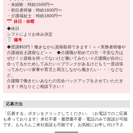
・未経験：時給1500円〜
・初任者研修：時給1600円〜
・介護福祉士：時給1800円〜
休日・休暇
◆休日
シフトによりお休み決定
備考
◆受講料0円！働きながら資格取得できます！＜＜実務者研修や
介護福祉士講座など＞＞ ◆介護職が初めての方・不安な方は
ぜひ！☆資格を持ってないけど働いてみたい☆介護職が自分に
合ってるかためしてみたい☆ブランクがあるけどもう一度頑張
ってみたい☆家事や育児と両立しながら働きたい・・・などな
ど。
介護職で働きたいあなたの完全バックアップをさせていただき
ます！何なりとご相談下さい！
応募方法
「応募する」ボタンをクリックしてください。（お電話でのご応募
も承っております）来社不要・履歴書不要・電話のみで面談が可能
です。もちろんご来社面談も可能です。お気軽にお申し付け下さ
い。