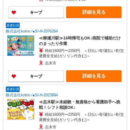
【賞与】あり（年2回） ※月給は職務手当、働き
がい向上手当、日祝手当（月平均2回分）等、 毎
詳細を見る
キープ
月平均的に支払われる手当を含みます。 ◎月給は
経験により異なります。 ◎残業時は別途時間外手
当支給（超過1分〜） ◎賞与 基本給2.08ヶ月分/
派遣社員
年支給
株式会社kotrio /●SI-H-2076264
≪柳瀬川駅≫16時帰宅もOK♪病院で補助だけ
のまったり作業
時給1600円〜2250円 ＜日払い有/週払い有/交
通費全支給(ガソリン代含む)＞
志木市
詳細を見る
キープ
派遣社員
株式会社kotrio /●SI-H-2023994
≪志木駅≫未経験・無資格から看護助手へ挑
戦！シフト相談OK♪
時給1600円〜2250円 ＜日払い有/週払い有/交
通費全支給(ガソリン代含む)＞
志木市