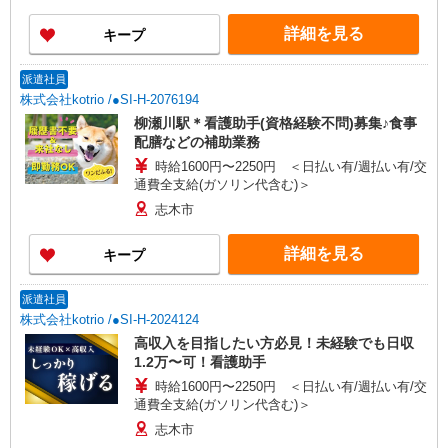
詳細を見る
キープ
派遣社員
株式会社kotrio /●SI-H-2076194
柳瀬川駅＊看護助手(資格経験不問)募集♪食事
配膳などの補助業務
時給1600円〜2250円 ＜日払い有/週払い有/交
通費全支給(ガソリン代含む)＞
志木市
詳細を見る
キープ
派遣社員
株式会社kotrio /●SI-H-2024124
高収入を目指したい方必見！未経験でも日収
1.2万〜可！看護助手
時給1600円〜2250円 ＜日払い有/週払い有/交
通費全支給(ガソリン代含む)＞
志木市