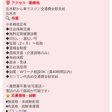
アクセス・勤務地
志木駅から車でスグ／交通費全額支給
志木市
待遇
※各種規定有
◆社会保険完備
◆無料定期健康診断
◆日払い・週払い可
◆短期（2ヶ月）〜長期
◆退職金制度
◆資格支援（介護資格のみ）
◆有給休暇
◆産休・育休
◆正社員登用
◆副業・Wワーク相談OK（週40時間以内）
◆ガソリン代含め交通費全額支給
＜履歴書不要/在宅面談＞
電話のみで面談が可能です♪
応募資格・経験
■無資格・未経験歓迎
■有資格・経験者優遇
■ブランクOK