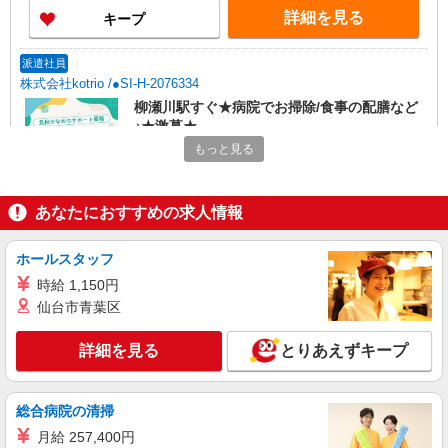
詳細を見る
キープ
派遣社員
株式会社kotrio /●SI-H-2076334
柳瀬川駅すぐ★病院でお掃除/食事の配膳など
♪★激募★
もっと見る
時給1600円〜2250円 ＜日払い有/週払い有/交
通費全支給(ガソリン代含む)＞
志木市
あなたにおすすめの求人情報
詳細を見る
キープ
ホールスタッフ
派遣社員
時給 1,150円
株式会社kotrio /●SI-H-2076404
仙台市青葉区
＜高時給＞柳瀬川駅近くの病院で安定した働き
方を★看護助手♪
詳細を見る
とりあえずキープ
時給1600円〜2250円 ＜日払い有/週払い有/交
通費全支給(ガソリン代含む)＞
総合病院の清掃
志木市
月給 257,400円