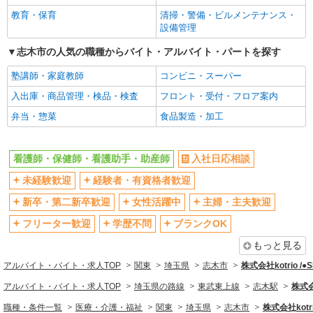
教育・保育
清掃・警備・ビルメンテナンス・
エルダー（50代～）活躍中
シニア（60代～）活躍中
設備管理
高収入・高額
ボーナス・賞与あり
志木市の人気の職種からバイト・アルバイト・パートを探す
昇給あり
完全週休2日制
塾講師・家庭教師
コンビニ・スーパー
フルタイム歓迎
禁煙・分煙
入出庫・商品管理・検品・検査
フロント・受付・フロア案内
駅直結・駅チカ
車通勤OK
弁当・惣菜
食品製造・加工
バイク通勤OK
自転車通勤OK
残業少なめ（月20h未満）
交通費支給
看護師・保健師・看護助手・助産師
入社日応相談
社会保険あり
産休・育休取得実績あり
未経験歓迎
経験者・有資格者歓迎
退職金・財形貯蓄制度あり
各種手当（家族・役職・インセン
ティブなど）あり
新卒・第二新卒歓迎
女性活躍中
主婦・主夫歓迎
制服貸与
研修制度あり
フリーター歓迎
学歴不問
ブランクOK
資格取得支援制度あり
もっと見る
同じ職種から求人を探す
アルバイト・バイト・求人TOP
関東
埼玉県
志木市
株式会社kotrio /
医療・介護・福祉
アルバイト・バイト・求人TOP
埼玉県の路線
東武東上線
志木駅
株式会
看護師・保健師・看護助手・助産師
職種・条件一覧
医療・介護・福祉
関東
埼玉県
志木市
株式会社kotri