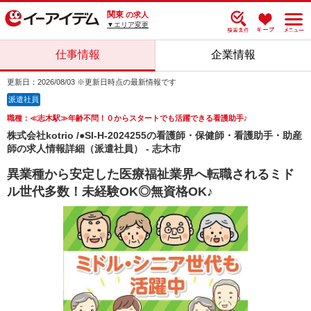
関東
の求人
▼エリア変更
仕事情報
企業情報
更新日：2026/08/03 ※更新日時点の最新情報です
派遣社員
職種：≪志木駅≫年齢不問！０からスタートでも活躍できる看護助手♪
株式会社kotrio /●SI-H-2024255の看護師・保健師・看護助手・助産
師の求人情報詳細（派遣社員） - 志木市
異業種から安定した医療福祉業界へ転職されるミド
ル世代多数！未経験OK◎無資格OK♪