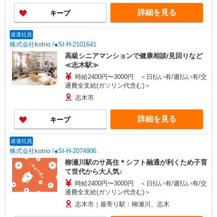
詳細を見る
キープ
派遣社員
株式会社kotrio /●SI-H-2101641
高級シニアマンションで健康相談/見回りなど
≪志木駅≫
時給2400円〜3000円 ＜日払い有/週払い有/交
通費全支給(ガソリン代含む)＞
志木市
詳細を見る
キープ
派遣社員
株式会社kotrio /●SI-H-2074906
柳瀬川駅のサ高住＊シフト融通が利くため子育
て世代から大人気♪
時給2400円〜3000円 ＜日払い有/週払い有/交
通費全支給(ガソリン代含む)＞
志木市｜最寄り駅：柳瀬川、志木