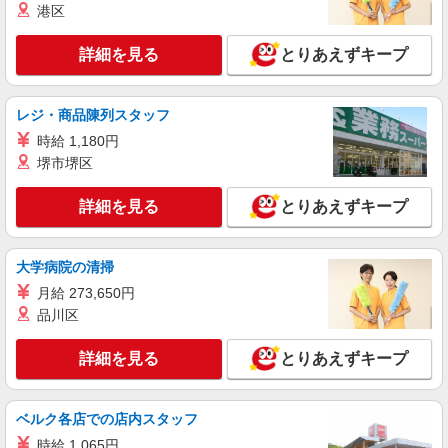
詳細を見る
港区
キープ
詳細を見る
とりあえずキープ
派遣社員
株式会社kotrio /●SI-H-2024369
＜東松山駅＞元気も、プライベートも諦めない
レジ・商品陳列スタッフ
＊週3〜OK/看護助手
時給 1,180円
時給1600円〜2250円 ＜日払い有/週払い有/交
通費全支給(ガソリン代含む)＞
堺市堺区
東松山市内 ★面接なし
詳細を見る
とりあえずキープ
詳細を見る
キープ
大学病院の清掃
派遣社員
月給 273,650円
株式会社kotrio /●SI-H-2023977
品川区
≪東松山駅≫未経験・無資格から看護助手へ挑
戦！シフト相談OK♪
詳細を見る
とりあえずキープ
時給1600円〜2250円 ＜日払い有/週払い有/交
通費全支給(ガソリン代含む)＞
東松山市内 ★面接なし
ベルク各店での店内スタッフ
時給 1,065円