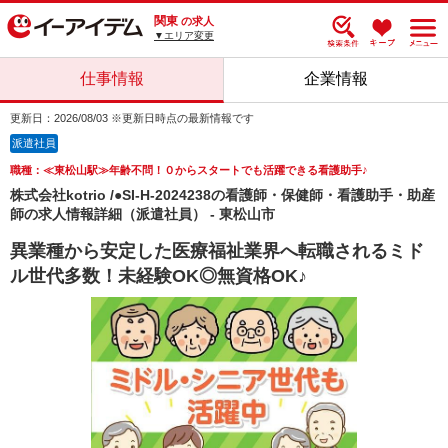
関東
の求人
▼エリア変更
仕事情報
企業情報
更新日：2026/08/03 ※更新日時点の最新情報です
派遣社員
職種：≪東松山駅≫年齢不問！０からスタートでも活躍できる看護助手♪
株式会社kotrio /●SI-H-2024238の看護師・保健師・看護助手・助産
師の求人情報詳細（派遣社員） - 東松山市
異業種から安定した医療福祉業界へ転職されるミド
ル世代多数！未経験OK◎無資格OK♪