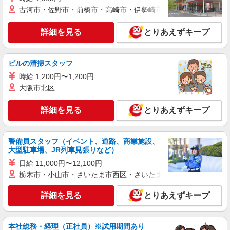
詳細を見る
キープ
古河市・佐野市・前橋市・高崎市・伊勢崎市・太田市・館林市・
派遣社員
詳細を見る
とりあえずキープ
株式会社kotrio /●SI-H-2101940
【職場環境◎】よすぎて全私が泣いた≫看護助
手募集♪未経験OK！
ビルの清掃スタッフ
時給1600円〜2250円 ＜日払い有/週払い有/交
時給 1,200円〜1,200円
通費全支給(ガソリン代含む)＞
大阪市北区
森林公園駅そば
詳細を見る
とりあえずキープ
詳細を見る
キープ
派遣社員
警備員スタッフ（イベント、道路、商業施設、
株式会社kotrio /●SI-H-1815718
大型駐車場、JR列車見張りなど）
東松山市★病院でお掃除/食事の配膳など♪★激
日給 11,000円〜12,100円
募★
栃木市・小山市・さいたま市西区・さいたま市岩槻区・久喜市・
時給1600円〜2250円 ＜日払い有/週払い有/交
通費全支給(ガソリン代含む)＞
詳細を見る
とりあえずキープ
東松山市内 ★面接なし
本社総務・経理（正社員）※試用期間あり
詳細を見る
キープ