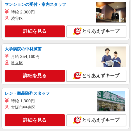
マンションの受付・案内スタッフ
派遣社員
時給 2,000円
株式会社kotrio /●SI-H-1811628
渋谷区
≪東松山市≫16時帰宅もOK♪病院で補助だけ
のまったり作業
詳細を見る
とりあえずキープ
時給1600円〜2250円 ＜日払い有/週払い有/交
通費全支給(ガソリン代含む)＞
東松山市内 ★面接なし
大学病院の中材滅菌
月給 254,160円
詳細を見る
キープ
足立区
派遣社員
詳細を見る
とりあえずキープ
株式会社トラストグロース 新宿本社 第3営業部
有料老人ホームでの看護師
レジ・商品陳列スタッフ
時給：准看護師2150円〜/看護師2300円〜 ※資
格や経験などによる
時給 1,300円
埼玉県東松山市
大阪市中央区
詳細を見る
キープ
詳細を見る
とりあえずキープ