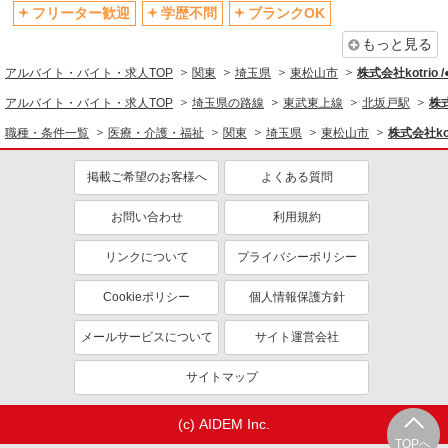
資格取得支援制度あり
フリーター歓迎
学歴不問
ブランクOK
同じ職種から求人を探す
もっと見る
アルバイト・バイト・求人TOP
関東
埼玉県
東松山市
株式会社kotrio 
医療・介護・福祉
アルバイト・バイト・求人TOP
埼玉県の路線
東武東上線
北坂戸駅
株式
看護師・保健師・看護助手・助産師
職種・条件一覧
医療・介護・福祉
関東
埼玉県
東松山市
株式会社kot
同じ特徴から求人を探す
掲載ご希望のお客様へ
よくある質問
未経験歓迎
ミドル（40代～）活躍中
ボーナス・賞与あり
車通勤OK
お問い合わせ
利用規約
交通費支給
社会保険あり
リンクについて
プライバシーポリシー
産休・育休取得実績あり
Cookieポリシー
個人情報保護方針
メールサービスについて
サイト運営会社
サイトマップ
(c) AIDEM Inc.
TOPへ