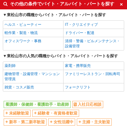
入社日応相談
未経験歓迎
その他の条件でバイト・アルバイト・パートを探す
経験者・有資格者歓迎
新卒・第二新卒歓迎
東松山市の職種からバイト・アルバイト・パートを探す
女性活躍中
主婦・主夫歓迎
ヘルス・ビューティー
IT・クリエイティブ
フリーター歓迎
学歴不問
軽作業・製造・物流
ドライバー・配達
ブランクOK
ミドル（40代～）活躍中
オフィスワーク・事務
清掃・警備・ビルメンテナンス・
エルダー（50代～）活躍中
シニア（60代～）活躍中
設備管理
高収入・高額
ボーナス・賞与あり
東松山市の人気の職種からバイト・アルバイト・パートを探す
昇給あり
完全週休2日制
薬剤師
家電・携帯販売
フルタイム歓迎
禁煙・分煙
建物管理・設備管理・マンション
ファミリーレストラン・回転寿司
駅直結・駅チカ
車通勤OK
管理員
バイク通勤OK
自転車通勤OK
雑貨・コスメ販売
フォークリフト
残業少なめ（月20h未満）
交通費支給
社会保険あり
産休・育休取得実績あり
看護師・保健師・看護助手・助産師
入社日応相談
退職金・財形貯蓄制度あり
各種手当（家族・役職・インセン
未経験歓迎
経験者・有資格者歓迎
ティブなど）あり
制服貸与
研修制度あり
新卒・第二新卒歓迎
女性活躍中
主婦・主夫歓迎