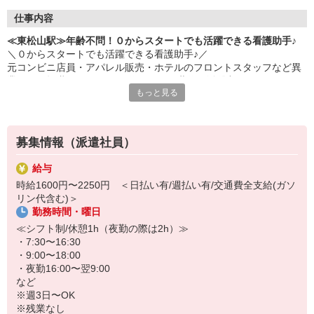
仕事内容
≪東松山駅≫年齢不問！０からスタートでも活躍できる看護助手♪
＼０からスタートでも活躍できる看護助手♪／
元コンビニ店員・アパレル販売・ホテルのフロントスタッフなど異
業種から転職された40・50代のミドル世代が活躍中♪
もっと見る
＜おもな仕事内容＞
＊備品管理
＊シーツ交換
募集情報（派遣社員）
＊患者さんの誘導
＊入浴や食事などの介助 など
給与
時給1600円〜2250円 ＜日払い有/週払い有/交通費全支給(ガソ
環境、待遇どちらも良好◎
リン代含む)＞
病院勤務が初めての方の定着率も高め☆
勤務時間・曜日
お試し2ヶ月〜の勤務も大歓迎です♪
≪シフト制/休憩1h（夜勤の際は2h）≫
・7:30〜16:30
・9:00〜18:00
・夜勤16:00〜翌9:00
など
※週3日〜OK
※残業なし