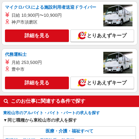
業務委託
マイクロバスによる施設利用者送迎ドライバー
SOMPOヘルスサポート株式会社 全支援対応コース
保健師・管理栄養士 特定保健指導
日給 10,900円〜10,900円
神戸市須磨区
報酬：出来高制 報酬額（消費税抜き）： ・事
業所一括面談(対面) 1日：10,000円〜14,716円 ・
個別訪問(対面) 1件：4,286円〜5,239円 ・遠隔面
詳細を見る
とりあえずキープ
【活動エリア】埼玉県東松山市及びその周辺
談 1件：1,500〜1,691円 ・電話支援 1件：
1,000円〜1,429円 ・ICTメール支援 1件：500円
詳細を見る
キープ
※上記金額に消費税を加えた金額をお支払いいた
代務運転士
します ※交通費・電話代は弊社負担。その他、支
援内容により細則あり。
月給 253,500円
業務委託
豊中市
SOMPOヘルスサポート株式会社 全支援対応コース
特定保健指導（保健師・管理栄養士）
詳細を見る
とりあえずキープ
報酬：完全出来高制 報酬額（消費税抜き）：
・事業所一括面談(対面) 1日：10,000円〜14,716
円 ・個別訪問(対面) 1件：4,286円〜5,239円 ・
【活動エリア】埼玉県東松山市及びその周辺
このお仕事に関連する条件で探す
遠隔面談 1件：1500〜1691円 ・電話支援 1
件：1,000円〜1,429円 ・メール支援 1件：500円
詳細を見る
キープ
東松山市のアルバイト・バイト・パートの求人を探す
※上記金額に消費税を加えた金額をお支払いいた
します ※交通費・電話代は弊社負担。その他、支
同じ職種から東松山市の求人を探す
援内容により細則あり。
医療・介護・福祉すべて