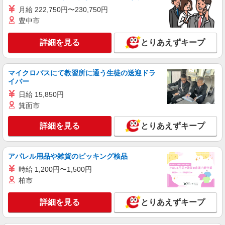
月給 222,750円〜230,750円
派遣社員
豊中市
株式会社kotrio /●SI-H-2093729
善は急げ≫≫≫履歴書不要＆面接なし！駅チカ
詳細を見る
とりあえずキープ
病院で看護助手急募
時給1600円〜2250円 ＜日払い有/週払い有/交
マイクロバスにて教習所に通う生徒の送迎ドラ
通費全支給(ガソリン代含む)＞
イバー
東松山市内 ★面接なし
日給 15,850円
箕面市
詳細を見る
キープ
詳細を見る
とりあえずキープ
派遣社員
株式会社kotrio /●SI-H-2024107
高収入を目指したい方必見！未経験でも日収
アパレル用品や雑貨のピッキング検品
1.2万〜可！看護助手
時給 1,200円〜1,500円
時給1600円〜2250円 ＜日払い有/週払い有/交
柏市
通費全支給(ガソリン代含む)＞
東松山市内 ★面接なし
詳細を見る
とりあえずキープ
詳細を見る
キープ