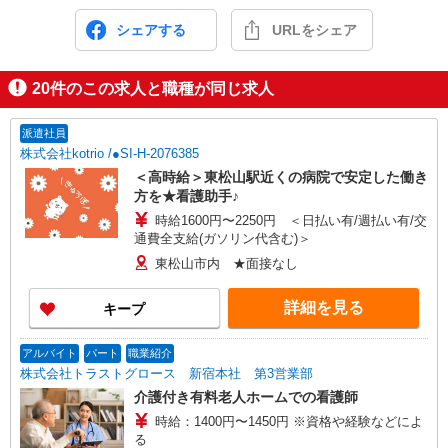
シェアする
URLをシェア
20
件のこの求人と職種が同じ求人
派遣社員
株式会社kotrio /●SI-H-2076385
＜高時給＞東松山駅近くの病院で安定した働き
方を★看護助手♪
時給1600円〜2250円 ＜日払い有/週払い有/交
通費全支給(ガソリン代含む)＞
東松山市内 ★面接なし
詳細を見る
キープ
アルバイト
パート
職業紹介
株式会社トラストグロース 新宿本社 第3営業部
介護付き有料老人ホームでの看護師
時給：1400円〜1450円 ※資格や経験などによ
る