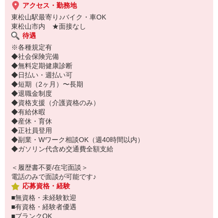
アクセス・勤務地
東松山駅最寄り♪バイク・車OK
東松山市内 ★面接なし
待遇
※各種規定有
◆社会保険完備
◆無料定期健康診断
◆日払い・週払い可
◆短期（2ヶ月）〜長期
◆退職金制度
◆資格支援（介護資格のみ）
◆有給休暇
◆産休・育休
◆正社員登用
◆副業・Wワーク相談OK（週40時間以内）
◆ガソリン代含め交通費全額支給
＜履歴書不要/在宅面談＞
電話のみで面談が可能です♪
応募資格・経験
■無資格・未経験歓迎
■有資格・経験者優遇
■ブランクOK