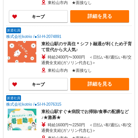
東松山市内 ★面接なし
詳細を見る
キープ
派遣社員
株式会社kotrio /●SI-H-2074891
東松山駅のサ高住＊シフト融通が利くため子育
て世代から大人気♪
時給2400円〜3000円 ＜日払い有/週払い有/交
通費全支給(ガソリン代含む)＞
東松山市内 ★面接なし
詳細を見る
キープ
派遣社員
株式会社kotrio /●SI-H-2076315
東松山駅すぐ★病院でお掃除/食事の配膳など
♪★激募★
時給1600円〜2250円 ＜日払い有/週払い有/交
通費全支給(ガソリン代含む)＞