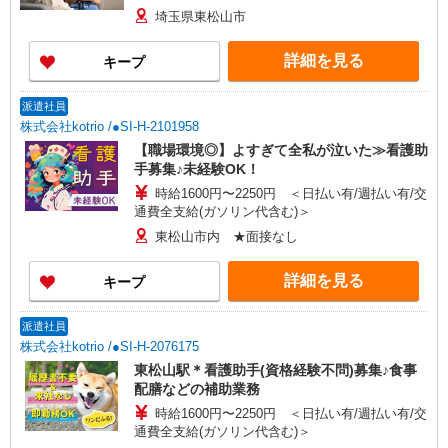
埼玉県東松山市
詳細を見る
キープ
派遣社員
株式会社kotrio /●SI-H-2101958
【職場環境◎】よすぎて全私が泣いた≫看護助
手募集♪未経験OK！
時給1600円〜2250円 ＜日払い有/週払い有/交
通費全支給(ガソリン代含む)＞
東松山市内 ★面接なし
詳細を見る
キープ
派遣社員
株式会社kotrio /●SI-H-2076175
東松山駅＊看護助手(資格経験不問)募集♪食事
配膳などの補助業務
時給1600円〜2250円 ＜日払い有/週払い有/交
通費全支給(ガソリン代含む)＞