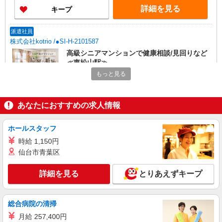
詳細を見る
キープ
派遣社員
株式会社kotrio /●SI-H-2101587
高級シニアマンションで健康相談/見回りなど
≪東松山駅≫
もっと見る
時給2400円〜3000円 ＜日払い有/週払い有/交
通費全支給(ガソリン代含む)＞
東松山市内 ★面接なし
あなたにおすすめの求人情報
詳細を見る
キープ
ホールスタッフ
派遣社員
時給 1,150円
株式会社kotrio /●SI-H-2076245
仙台市青葉区
≪東松山駅≫16時帰宅もOK♪病院で補助だけ
のまったり作業
詳細を見る
とりあえずキープ
時給1600円〜2250円 ＜日払い有/週払い有/交
通費全支給(ガソリン代含む)＞
総合病院の清掃
東松山市内 ★面接なし
月給 257,400円