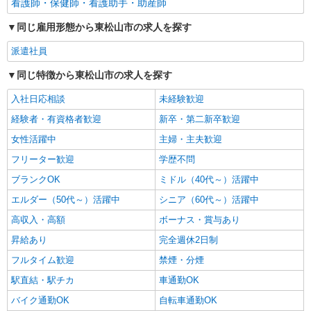
看護師・保健師・看護助手・助産師
同じ雇用形態から東松山市の求人を探す
派遣社員
同じ特徴から東松山市の求人を探す
入社日応相談
未経験歓迎
経験者・有資格者歓迎
新卒・第二新卒歓迎
女性活躍中
主婦・主夫歓迎
フリーター歓迎
学歴不問
ブランクOK
ミドル（40代～）活躍中
エルダー（50代～）活躍中
シニア（60代～）活躍中
高収入・高額
ボーナス・賞与あり
昇給あり
完全週休2日制
フルタイム歓迎
禁煙・分煙
駅直結・駅チカ
車通勤OK
バイク通勤OK
自転車通勤OK