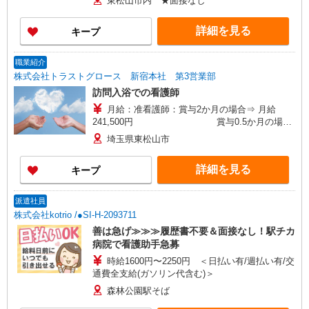
東松山市内 ★面接なし
詳細を見る
キープ
職業紹介
株式会社トラストグロース 新宿本社 第3営業部
訪問入浴での看護師
月給：准看護師：賞与2か月の場合⇒ 月給
241,500円 賞与0.5か月の場合
⇒月給261,500円 看護師：賞与2か月の場合
埼玉県東松山市
⇒ 月給246,500円 賞与0.5か月の場
合⇒月給266,500円 ※賞与基準の選択可
詳細を見る
キープ
派遣社員
株式会社kotrio /●SI-H-2093711
善は急げ≫≫≫履歴書不要＆面接なし！駅チカ
病院で看護助手急募
時給1600円〜2250円 ＜日払い有/週払い有/交
通費全支給(ガソリン代含む)＞
森林公園駅そば