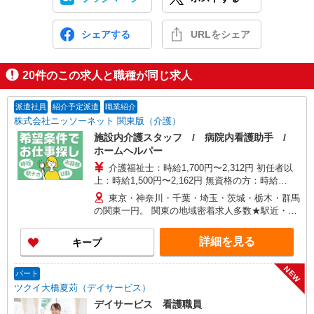
シェアする
URLをシェア
20
件のこの求人と職種が同じ求人
派遣社員
紹介予定派遣
職業紹介
株式会社ニッソーネット 関東版（介護）
施設内介護スタッフ / 病院内看護助手 /
ホームヘルパー
介護福祉士：時給1,700円〜2,312円 初任者以
上：時給1,500円〜2,162円 無資格の方：時給
1,350円〜1,925円 ※給与幅は勤務先による +交通
東京・神奈川・千葉・埼玉・茨城・栃木・群馬
費、諸手当（勤務先による） +0円で介護資格が取
の関東一円。 関東の地域密着求人多数★駅近・家
れる （別途規定） ★給与日払い制度あり！
から近い求人をお探しできます！
詳細を見る
キープ
NEW
パート
ツクイ大橋夏苅（デイサービス）
デイサービス 看護職員