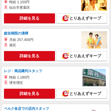
派遣社員
時給 1,150円
株式会社トラストグロース 新宿本社 第1営業部
仙台市青葉区
デイサービスとショートステイでの看護師
詳細を見る
とりあえずキープ
時給：2100円〜2200円 ※資格や経験などによ
る
千葉県松戸市
総合病院の清掃
月給 257,400円
詳細を見る
キープ
港区
派遣社員
詳細を見る
とりあえずキープ
株式会社トラストグロース 新宿本社 第1営業部
訪問入浴での看護師
時給：2100円〜2300円 ※資格や経験などに
レジ・商品陳列スタッフ
よる
時給 1,180円
千葉県松戸市
堺市堺区
詳細を見る
キープ
詳細を見る
とりあえずキープ
派遣社員
株式会社kotrio /●SW-H1-2099354
ベルク各店での店内スタッフ