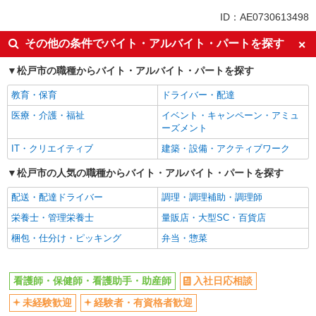
同じ特徴から松戸駅の求人を探す
ID：AE0730613498
入社日応相談
未経験歓迎
その他の条件でバイト・アルバイト・パートを探す
経験者・有資格者歓迎
新卒・第二新卒歓迎
松戸市の職種からバイト・アルバイト・パートを探す
女性活躍中
主婦・主夫歓迎
教育・保育
ドライバー・配達
フリーター歓迎
学歴不問
医療・介護・福祉
イベント・キャンペーン・アミュ
ブランクOK
ミドル（40代～）活躍中
ーズメント
エルダー（50代～）活躍中
シニア（60代～）活躍中
IT・クリエイティブ
建築・設備・アクティブワーク
高収入・高額
ボーナス・賞与あり
松戸市の人気の職種からバイト・アルバイト・パートを探す
昇給あり
完全週休2日制
配送・配達ドライバー
調理・調理補助・調理師
フルタイム歓迎
禁煙・分煙
栄養士・管理栄養士
量販店・大型SC・百貨店
駅直結・駅チカ
車通勤OK
梱包・仕分け・ピッキング
弁当・惣菜
バイク通勤OK
自転車通勤OK
残業少なめ（月20h未満）
交通費支給
看護師・保健師・看護助手・助産師
入社日応相談
社会保険あり
産休・育休取得実績あり
未経験歓迎
経験者・有資格者歓迎
退職金・財形貯蓄制度あり
各種手当（家族・役職・インセン
ティブなど）あり