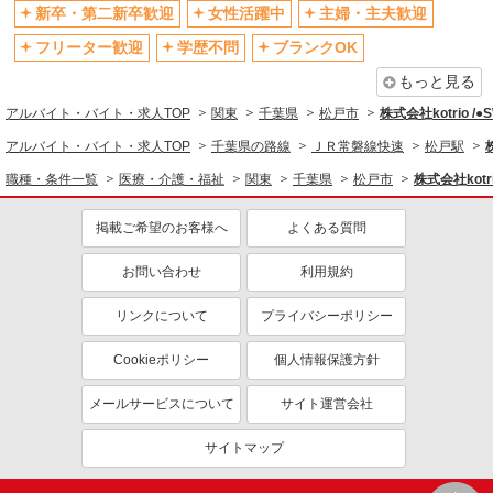
新卒・第二新卒歓迎
女性活躍中
主婦・主夫歓迎
制服貸与
研修制度あり
フリーター歓迎
学歴不問
ブランクOK
資格取得支援制度あり
もっと見る
同じ職種から求人を探す
アルバイト・バイト・求人TOP
関東
千葉県
松戸市
株式会社kotrio /
医療・介護・福祉
アルバイト・バイト・求人TOP
千葉県の路線
ＪＲ常磐線快速
松戸駅
看護師・保健師・看護助手・助産師
職種・条件一覧
医療・介護・福祉
関東
千葉県
松戸市
株式会社kotr
同じ特徴から求人を探す
掲載ご希望のお客様へ
よくある質問
未経験歓迎
ミドル（40代～）活躍中
お問い合わせ
利用規約
ボーナス・賞与あり
車通勤OK
交通費支給
社会保険あり
リンクについて
プライバシーポリシー
産休・育休取得実績あり
Cookieポリシー
個人情報保護方針
メールサービスについて
サイト運営会社
サイトマップ