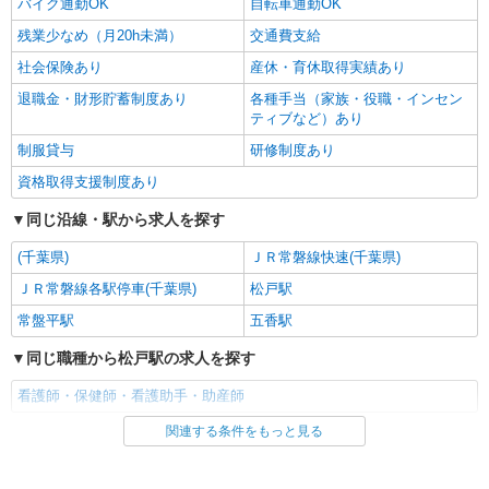
バイク通勤OK
自転車通勤OK
残業少なめ（月20h未満）
交通費支給
社会保険あり
産休・育休取得実績あり
退職金・財形貯蓄制度あり
各種手当（家族・役職・インセン
ティブなど）あり
制服貸与
研修制度あり
資格取得支援制度あり
同じ沿線・駅から求人を探す
(千葉県)
ＪＲ常磐線快速(千葉県)
ＪＲ常磐線各駅停車(千葉県)
松戸駅
常盤平駅
五香駅
同じ職種から松戸駅の求人を探す
看護師・保健師・看護助手・助産師
関連する条件をもっと見る
同じ雇用形態から松戸駅の求人を探す
派遣社員