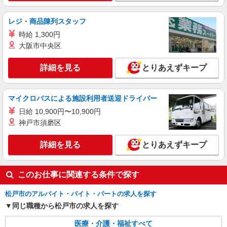
善手当：20,000〜60,000円（勤続年数、保有資格
により変動） ・固定残業手当：20,000円（10時
詳細を見る
キープ
間） ※固定残業時間を超過する場合には超過勤務
レジ・商品陳列スタッフ
手当として別途支給 ・夜勤手当：10,000円/1回
時給 1,300円
（上記給与とは別に支給） 下記資格をお持ちの方
派遣社員
大阪市中央区
歓迎 ・認知症介護基礎研修 ・初任者研修 ・実務
株式会社トラストグロース 新宿本社 第1営業部
者研修 ・介護福祉士 など
介護付き有料老人ホームでの看護師
詳細を見る
とりあえずキープ
時給：2200円
千葉県松戸市
マイクロバスによる施設利用者送迎ドライバー
日給 10,900円〜10,900円
詳細を見る
キープ
神戸市須磨区
詳細を見る
とりあえずキープ
このお仕事に関連する条件で探す
松戸市のアルバイト・バイト・パートの求人を探す
同じ職種から松戸市の求人を探す
医療・介護・福祉すべて