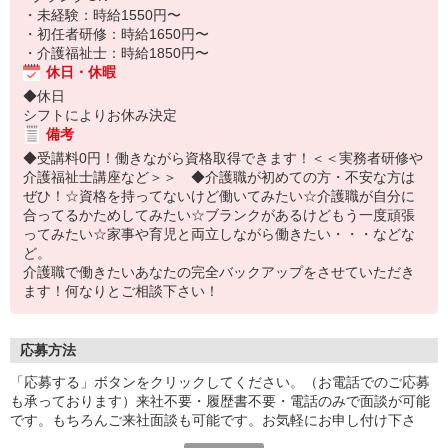
・未経験：時給1550円〜
・初任者研修：時給1650円〜
・介護福祉士：時給1850円〜
休日・休暇
◆休日
シフトによりお休み決定
備考
◆受講料0円！働きながら資格取得できます！＜＜実務者研修や
介護福祉士講座など＞＞ ◆介護職が初めての方・不安な方は
ぜひ！☆資格を持ってないけど働いてみたい☆介護職が自分に
合ってるかためしてみたい☆ブランクがあるけどもう一度頑張
ってみたい☆家事や育児と両立しながら働きたい・・・などな
ど。
介護職で働きたいあなたの完全バックアップをさせていただき
ます！何なりとご相談下さい！
応募方法
「応募する」ボタンをクリックしてください。（お電話でのご応募
も承っております）来社不要・履歴書不要・電話のみで面談が可能
です。もちろんご来社面談も可能です。お気軽にお申し付け下さ
い。