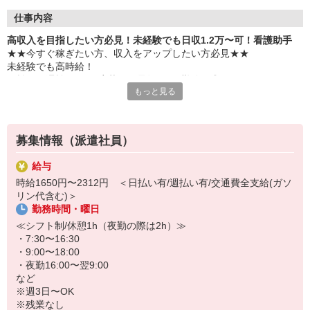
仕事内容
高収入を目指したい方必見！未経験でも日収1.2万〜可！看護助手
★★今すぐ稼ぎたい方、収入をアップしたい方必見★★
未経験でも高時給！
日払い・週払いOK＆応募から最短3日で勤務可◎
もっと見る
医療業界で安定して働ける人気の看護助手♪
＜おもな仕事内容＞
・シーツ交換
募集情報（派遣社員）
・病室の清掃
・医療器具の消毒
給与
・患者さんの介助
時給1650円〜2312円 ＜日払い有/週払い有/交通費全支給(ガソ
など
リン代含む)＞
勤務時間・曜日
研修・サポート体制がしっかりしているので
無資格・未経験・ブランクがある方も安心して働けます♪
≪シフト制/休憩1h（夜勤の際は2h）≫
・7:30〜16:30
【日収例】
・9:00〜18:00
時給1,550円×8h＝12,400円
・夜勤16:00〜翌9:00
※さらに稼ぎたい方は夜勤シフトも入れます！
など
※週3日〜OK
※残業なし