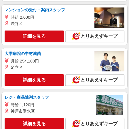
松戸市金ケ作 (最寄駅：常盤平)
マンションの受付・案内スタッフ
詳細を見る
キープ
時給 2,000円
渋谷区
派遣社員
株式会社kotrio /●SW-H1-2001287
詳細を見る
とりあえずキープ
お試し勤務OK♪北小金駅▼病院で看護助手▼補
助作業のみ！面接なし
時給1550円〜2312円 ＜日払い有/週払い有/交
大学病院の中材滅菌
通費全支給(ガソリン代含む)＞
月給 254,160円
松戸市 北小金など
足立区
詳細を見る
キープ
詳細を見る
とりあえずキープ
職業紹介
株式会社kotrio /●SW-S-2098096
レジ・商品陳列スタッフ
看護師さんのサポート担当＊未経験OK！きれ
時給 1,120円
いな病院で介助など＊
神戸市垂水区
【正社員】月給240,000〜400,000円 ・基本
給：200,000円〜220,000円 ・資格手当：10,000〜
詳細を見る
とりあえずキープ
30,000円 ・役職手当：10,000〜70,000円 ・処遇改
千葉県松戸市