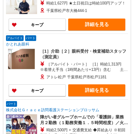
時給1,627円 ★土日祝日は時給100円アップ！
千葉県松戸市大橋444-1
詳細を見る
キープ
アルバイト
パート
かとれあ眼科
［1］介助［２］眼科受付・検査補助スタッフ
（測定員）
［アルバイト・パート］ ［1］時給1,313円
※着替え手当（1時間あたり+13円）含む 土日
時給1,413円 ※着替え手当（1時間あたり+13
アトレ松戸 千葉県松戸市松戸1181
円）含む 看護師（看護士）時給1,513円 ※
着替え手当（1時間あたり+13円）含む 看護師
詳細を見る
キープ
(看護士) 土日時給1,613円 ※着替え手当（1時間
あたり+13円）含む ［2］時給1,313円 ※着替え
手当（1時間あたり+13円）含む 土日時給
パート
1,413円 ※着替え手当（1時間あたり+13円）含
株式会社Ｇｒａｃｅ訪問看護ステーションブロッサム
む
障がい者グループホームでの「看護師」業務
月２勤務（１勤務実働１．５時間程度）／火曜
日
時給2,500円 + 交通費支給 ◆昇給あり ※初回