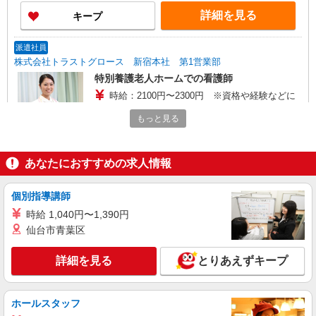
詳細を見る
キープ
派遣社員
株式会社トラストグロース 新宿本社 第1営業部
特別養護老人ホームでの看護師
時給：2100円〜2300円 ※資格や経験などに
よる
もっと見る
千葉県松戸市
詳細を見る
キープ
あなたにおすすめの求人情報
派遣社員
個別指導講師
（株）ウィルオブ・ワークCW 千葉支店/ms120101
時給 1,040円〜1,390円
看護助手
仙台市青葉区
時給1500円 ◆前払い・日払い・週払いOK
千葉県松戸市
詳細を見る
とりあえずキープ
詳細を見る
キープ
ホールスタッフ