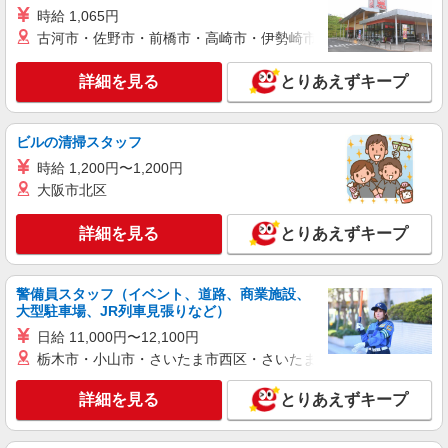
北小金駅★病院でお掃除/食事の配膳など♪★激
時給 1,065円
募★
古河市・佐野市・前橋市・高崎市・伊勢崎市・太田市・館林市・
時給1650円〜2312円 ＜日払い有/週払い有/交
通費全支給(ガソリン代含む)＞
詳細を見る
とりあえずキープ
松戸市 ＜北小金駅チカ＞
詳細を見る
キープ
ビルの清掃スタッフ
時給 1,200円〜1,200円
派遣社員
大阪市北区
株式会社トラストグロース 新宿本社 第1営業部
クリニックでの看護師
詳細を見る
とりあえずキープ
時給：2,100〜2,200円 ※資格・経験などによ
る
千葉県松戸市
警備員スタッフ（イベント、道路、商業施設、
大型駐車場、JR列車見張りなど）
詳細を見る
キープ
日給 11,000円〜12,100円
栃木市・小山市・さいたま市西区・さいたま市岩槻区・久喜市・
職業紹介
詳細を見る
とりあえずキープ
株式会社トラストグロース 新宿本社 第1営業部
介護老人保健施設での看護師