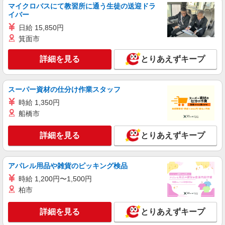
月給：289770円〜317070円 ※資格や経験など
マイクロバスにて教習所に通う生徒の送迎ドラ
による ○基本給：221,770〜237,070円 ＊職務手
イバー
当：8,000〜20,000円 ＊夜勤手当 15,000円／
千葉県松戸市
日給 15,850円
回 ＊昇給：年1回 ＊賞与：年2回 / 3.0ヶ月
箕面市
詳細を見る
キープ
詳細を見る
とりあえずキープ
派遣社員
（株）ウィルオブ・ワークCW 千葉支店/ms120101
看護助手
スーパー資材の仕分け作業スタッフ
時給1300円 ◆前払い・日払い・週払いOK
時給 1,350円
船橋市
千葉県松戸市松戸駅周辺
詳細を見る
とりあえずキープ
詳細を見る
キープ
派遣社員
アパレル用品や雑貨のピッキング検品
株式会社kotrio /●SW-H1-2024221
時給 1,200円〜1,500円
≪常盤平駅≫年齢不問！０からスタートでも活
柏市
躍できる看護助手♪
時給1650円〜2312円 ＜日払い有/週払い有/交
詳細を見る
とりあえずキープ
通費全支給(ガソリン代含む)＞