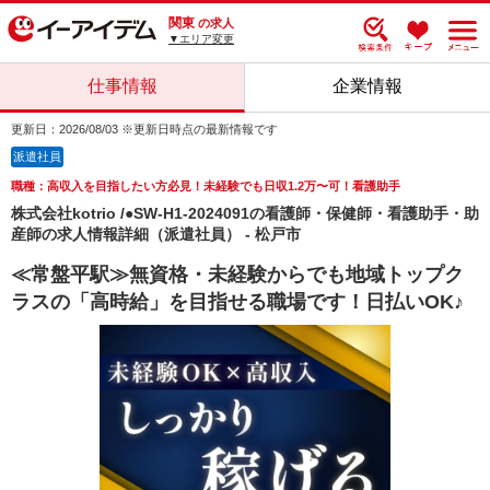
関東
の求人
▼エリア変更
仕事情報
企業情報
更新日：2026/08/03 ※更新日時点の最新情報です
派遣社員
職種：高収入を目指したい方必見！未経験でも日収1.2万〜可！看護助手
株式会社kotrio /●SW-H1-2024091の看護師・保健師・看護助手・助
産師の求人情報詳細（派遣社員） - 松戸市
≪常盤平駅≫無資格・未経験からでも地域トップク
ラスの「高時給」を目指せる職場です！日払いOK♪