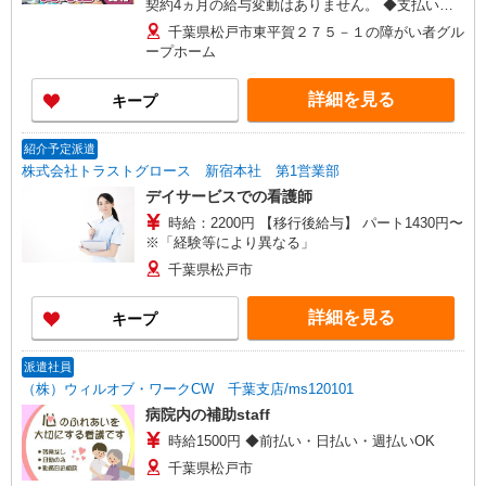
契約4ヵ月の給与変動はありません。 ◆支払い方
法：月1回 ◆交通費:一部支給 ※直行直帰OK
千葉県松戸市東平賀２７５－１の障がい者グル
ープホーム
詳細を見る
キープ
紹介予定派遣
株式会社トラストグロース 新宿本社 第1営業部
デイサービスでの看護師
時給：2200円 【移行後給与】 パート1430円〜
※「経験等により異なる」
千葉県松戸市
詳細を見る
キープ
派遣社員
（株）ウィルオブ・ワークCW 千葉支店/ms120101
病院内の補助staff
時給1500円 ◆前払い・日払い・週払いOK
千葉県松戸市