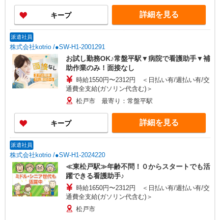
詳細を見る
キープ
派遣社員
株式会社kotrio /●SW-H1-2001291
お試し勤務OK♪常盤平駅▼病院で看護助手▼補
助作業のみ！面接なし
時給1550円〜2312円 ＜日払い有/週払い有/交
通費全支給(ガソリン代含む)＞
松戸市 最寄り：常盤平駅
詳細を見る
キープ
派遣社員
株式会社kotrio /●SW-H1-2024220
≪東松戸駅≫年齢不問！０からスタートでも活
躍できる看護助手♪
時給1650円〜2312円 ＜日払い有/週払い有/交
通費全支給(ガソリン代含む)＞
松戸市