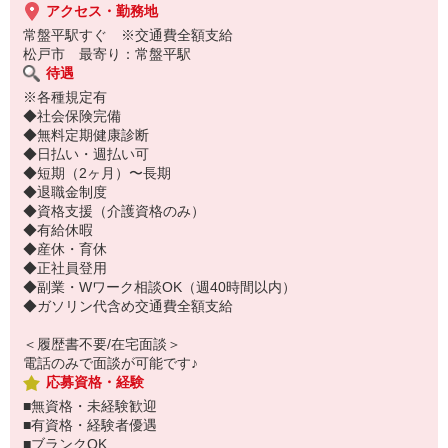
アクセス・勤務地
常盤平駅すぐ ※交通費全額支給
松戸市 最寄り：常盤平駅
待遇
※各種規定有
◆社会保険完備
◆無料定期健康診断
◆日払い・週払い可
◆短期（2ヶ月）〜長期
◆退職金制度
◆資格支援（介護資格のみ）
◆有給休暇
◆産休・育休
◆正社員登用
◆副業・Wワーク相談OK（週40時間以内）
◆ガソリン代含め交通費全額支給
＜履歴書不要/在宅面談＞
電話のみで面談が可能です♪
応募資格・経験
■無資格・未経験歓迎
■有資格・経験者優遇
■ブランクOK