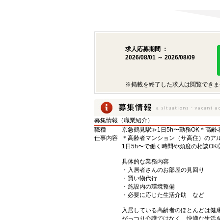
求人応募期間 ：
2026/08/01 ～ 2026/08/09
※掲載を終了した求人は閲覧できま
募集情報（職業紹介）
職種
京急鶴見駅≫1日5h〜勤務OK＊高齢
仕事内容
＊高齢者マンション（サ高住）のアルバ
1日5h〜で働く時間や頻度の相談OK
具体的な業務内容
・入居者さんのお部屋の見回り
・買い物代行
・施設内の環境整備
・必要に応じた生活介助 など
入居している高齢者のほとんどは健
がっつり介護ではなく、快適な生活