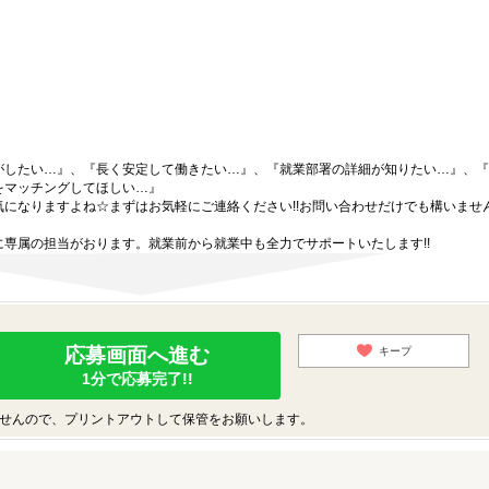
がしたい…』、『長く安定して働きたい…』、『就業部署の詳細が知りたい…』、『
をマッチングしてほしい…』
になりますよね☆まずはお気軽にご連絡ください!!お問い合わせだけでも構いません
専属の担当がおります。就業前から就業中も全力でサポートいたします!!
応募画面へ進む
キープ
1分で応募完了!!
せんので、プリントアウトして保管をお願いします。