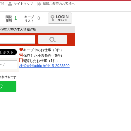
質問
サイトマップ
掲載ご希望のお客様へ
閲覧
キープ
1
0
履歴
リスト
ログイン
K-S-2023590の求人情報詳細
キープ中のお仕事（0件）
保存した検索条件（
0
件）
閲覧したお仕事（1件）
ープ
株式会社kotrio /●YK-S-2023590
の最新情報です
む