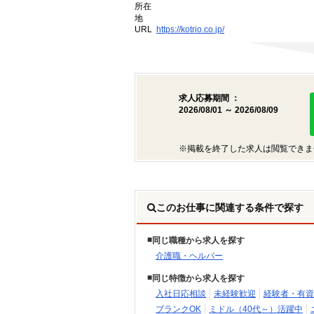
所在
地
URL
https://kotrio.co.jp/
求人応募期間 ：
2026/08/01 ～ 2026/08/09
※掲載を終了した求人は閲覧できま
このお仕事に関連する条件で探す
同じ職種から求人を探す
介護職・ヘルパー
同じ特徴から求人を探す
入社日応相談
未経験歓迎
経験者・有資
ブランクOK
ミドル（40代～）活躍中