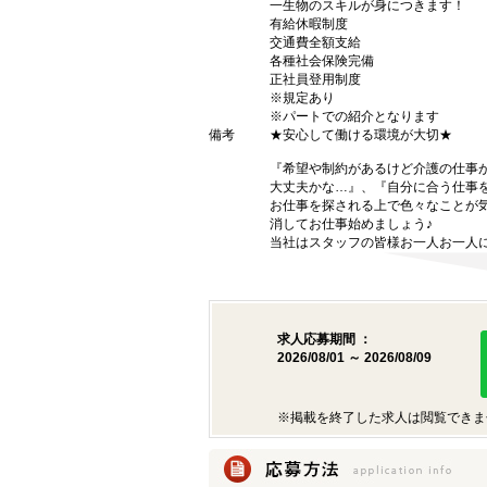
一生物のスキルが身につきます！
有給休暇制度
交通費全額支給
各種社会保険完備
正社員登用制度
※規定あり
※パートでの紹介となります
備考
★安心して働ける環境が大切★
『希望や制約があるけど介護の仕事
大丈夫かな…』、『自分に合う仕事
お仕事を探される上で色々なことが気
消してお仕事始めましょう♪
当社はスタッフの皆様お一人お一人に
求人応募期間 ：
2026/08/01 ～ 2026/08/09
※掲載を終了した求人は閲覧できま