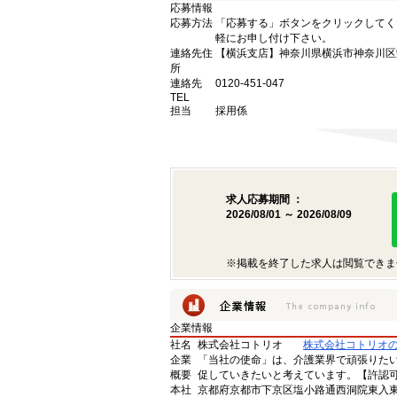
応募情報
応募方法
「応募する」ボタンをクリックしてく
軽にお申し付け下さい。
連絡先住
【横浜支店】神奈川県横浜市神奈川区栄
所
連絡先
0120-451-047
TEL
担当
採用係
求人応募期間 ：
2026/08/01 ～ 2026/08/09
※掲載を終了した求人は閲覧できま
企業情報
社名
株式会社コトリオ
株式会社コトリオ
企業
「当社の使命」は、介護業界で頑張りた
概要
促していきたいと考えています。【許認可番号】
本社
京都府京都市下京区塩小路通西洞院東入東塩