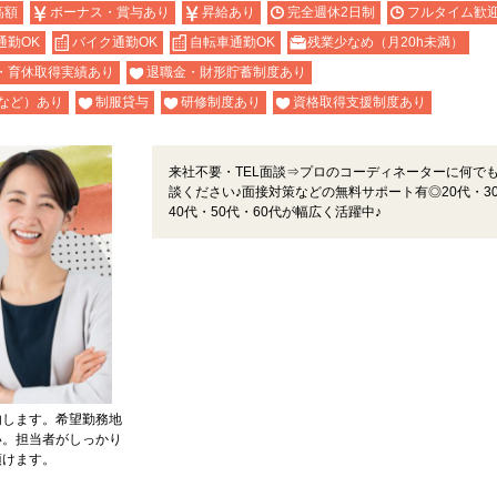
高額
ボーナス・賞与あり
昇給あり
完全週休2日制
フルタイム歓
通勤OK
バイク通勤OK
自転車通勤OK
残業少なめ（月20h未満）
・育休取得実績あり
退職金・財形貯蓄制度あり
など）あり
制服貸与
研修制度あり
資格取得支援制度あり
来社不要・TEL面談⇒プロのコーディネーターに何で
談ください♪面接対策などの無料サポート有◎20代・3
40代・50代・60代が幅広く活躍中♪
内します。希望勤務地
い。担当者がしっかり
頂けます。