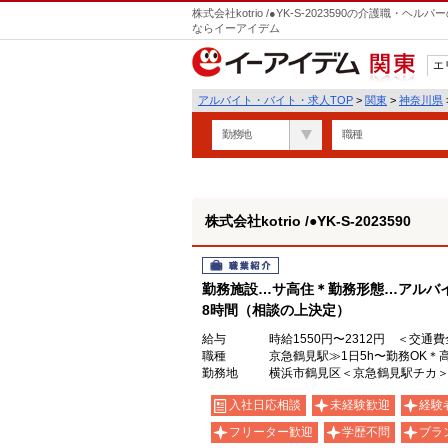
株式会社kotrio /●YK-S-2023590の介護職
ならイーアイデム
エ
関東
アルバイト・バイト・求人TOP
>
関東
>
神奈川県
勤務地
職種
株式会社kotrio /●YK-S-2023590
職業紹介
勤務施設…サ高住＊勤務形態…アルバイ
8時間（相談の上決定）
給与
時給1550円〜2312円 ＜交通
職種
京急鶴見駅≫1日5h〜勤務OK＊
勤務地
横浜市鶴見区＜京急鶴見駅チカ
入社日応相談
未経験歓迎
経験
フリーター歓迎
学歴不問
ブラ