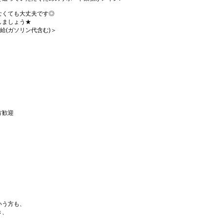
なくても大丈夫です◎
しましょう★
支給(ガソリン代含む)＞
方歓迎
いう方も、
き、