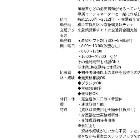
履歴書などの必要書類がそろってい
専属コーディネーターと一緒に作成
給与
時給1550円〜2312円 ＜交通費全
勤務地
横浜市鶴見区＜京急鶴見駅チカ＞
交通アク
京急鶴見駅すぐ！☆交通費全額支給
セス
勤務時
▼希望シフト制（週3〜5日勤務）
間・曜日
・8:00〜13:00(休憩なし)
・8:00〜17:00
・16:00〜翌9:00 など
その他時間帯も相談OK！
※休憩1h/夜勤時は休憩2h
応募資
◆初任者研修以上の資格をお持ちの
格・経験
◆無資格相談OK
◆ブランクOK
◆主婦(夫)歓迎
◆未経験OK
休日・休
・完全週休二日制＋希望休
暇
・連休取得可能
待遇
【資格取得費用を全額会社負担！】
・介護福祉士実務者研修
・介護職員初任者研修
※規定あり
「資格や経験がないから不安…」と
働きながら着実にステップアップで