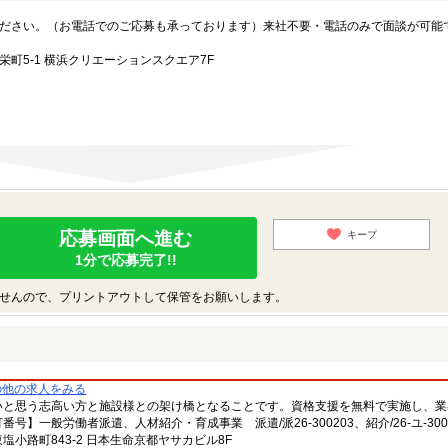
ださい。（お電話でのご応募も承っております）来社不要・電話のみで面談が可能
町5-1 横浜クリエーションスクエア7F
応募画面へ進む
キープ
1分で応募完了!!
せんので、プリントアウトして保管をお願いします。
の他の求人をみる
いと思う志高い方と施設様との架け橋となることです。資格支援を無料で実施し、業
一般労働者派遣、人材紹介・育成事業 派遣/派26-300203、紹介/26-ユ-300
小路町843-2 日本生命京都ヤサカビル8F