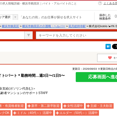
よくある
・ヘルパーの求人情報詳細 - 横浜市鶴見区｜バイト・アルバイトのこと
保存した
0
リア選択
「あなたの街」のお仕事が探せる求人サイト
検索条件
>
横浜市鶴見区
>
横浜市鶴見区の介護職・ヘルパー
>
花月総持寺駅
> 株式会社kotrio /●Y
キ
更新日：2026/08/03 ※更新日時点
ト/パート＊勤務時間…週3日〜/1日5〜
応募画面へ進
費全支給(ガソリン代含む)＞
高齢者マンションのサポートSTAFF
＞
者・有資格者歓迎
新卒・第二新卒歓迎
女性活躍中
主婦・主夫歓迎
ンクOK
ミドル（40代～）活躍中
エルダー（50代～）活躍中