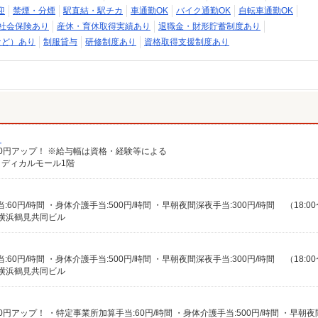
迎
禁煙・分煙
駅直結・駅チカ
車通勤OK
バイク通勤OK
自転車通勤OK
社会保険あり
産休・育休取得実績あり
退職金・財形貯蓄制度あり
など）あり
制服貸与
研修制度あり
資格取得支援制度あり
）
給100円アップ！ ※給与幅は資格・経験等による
メディカルモール1階
 横浜鶴見共同ビル
 横浜鶴見共同ビル