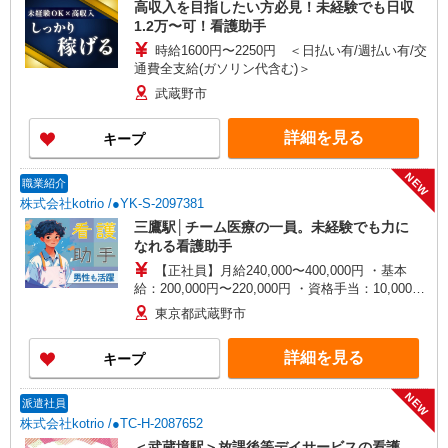
高収入を目指したい方必見！未経験でも日収
1.2万〜可！看護助手
時給1600円〜2250円 ＜日払い有/週払い有/交
通費全支給(ガソリン代含む)＞
武蔵野市
詳細を見る
キープ
NEW
職業紹介
株式会社kotrio /●YK-S-2097381
三鷹駅│チーム医療の一員。未経験でも力に
なれる看護助手
【正社員】月給240,000〜400,000円 ・基本
給：200,000円〜220,000円 ・資格手当：10,000〜
30,000円 ・役職手当：10,000〜70,000円 ・処遇改
東京都武蔵野市
善手当：20,000〜60,000円（勤続年数、保有資格
により変動） ・固定残業手当：20,000円（10時
詳細を見る
キープ
間） ※固定残業時間を超過する場合には超過勤務
手当として別途支給 ・夜勤手当：10,000円/1回
（上記給与とは別に支給） 下記資格をお持ちの方
NEW
派遣社員
歓迎 ・認知症介護基礎研修 ・初任者研修 ・実務
株式会社kotrio /●TC-H-2087652
者研修 ・介護福祉士 など
＜武蔵境駅＞放課後等デイサービスの看護