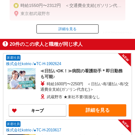
時給1550円〜2312円 ＜交通費全支給(ガソリン代含
む)＞
東京都武蔵野市
詳細を見る
ID：AE0708988294
20
件のこの求人と職種が同じ求人
掲載期間終了
NEW
派遣社員
株式会社kotrio /●TC-H-1992624
≪日払いOK！≫病院の看護助手＊即日勤務
も可能♪
時給1600円〜2250円 ＜日払い有/週払い有/交
通費全支給(ガソリン代含む)＞
武蔵野市 ★来社不要/面接なし
詳細を見る
キープ
NEW
派遣社員
株式会社kotrio /●TC-H-2010617