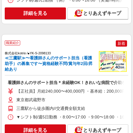
シフト制/週5日勤務 （例） ・8:00〜16:00 （実働7時間） ・
時給1600円〜2250円 ＜日払い有/週払い有/交
通費全支給(ガソリン代含む)＞
詳細を見る
とりあえずキープ
武蔵野市★面接なし
詳細を見る
キープ
NEW
派遣社員
職業紹介
新着
株式会社kotrio /●TC-H-1894933
＜高時給＞武蔵境駅近くの病院で安定した働
株式会社kotrio /●YK-S-2098133
≪三鷹駅≫〜看護師さんのサポート担当（看護
き方を★看護助手♪
助手）の募集です〜資格経験不問/賞与年2回/昇
時給1600円〜2250円 ＜日払い有/週払い有/交
給あり
通費全支給(ガソリン代含む)＞
武蔵野市★面接なし
看護師さんのサポート担当＊未経験OK！きれいな病院で介助など
【正社員】月給240,000〜400,000円 ・基本給：200,0
詳細を見る
キープ
東京都武蔵野市
NEW
派遣社員
三鷹駅から徒歩圏内//交通費全額支給
株式会社kotrio /●TC-H-2010508
▼シフト制/週5日勤務 ・8:00〜17:00 ・9:00〜18:00 ・
≪三鷹駅≫未経験・無資格から看護助手へ挑
戦！シフト相談OK♪
詳細を見る
とりあえずキープ
時給1600円〜2250円 ＜日払い有/週払い有/交