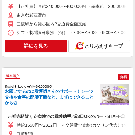
時給2400円〜＜交通費全額支給(ガソリン代含
【正社員】月給240,000〜400,000円 ・基本給：200,0
む)＞
東京都武蔵野市
武蔵野市/駅チカで好アクセス★
三鷹駅から徒歩圏内//交通費全額支給
詳細を見る
キープ
シフト制/週5日勤務 （例） ・7:30〜16:00 ・9:00〜17:00 
NEW
詳細を見る
とりあえずキープ
派遣社員
株式会社kotrio /●TC-H-1992989
吉祥寺駅＊看護助手＊日払いOK！推し活の
軍資金も即ゲット◎
時給1600円〜2250円 ＜日払い有/週払い有/交
職業紹介
新着
通費全支給(ガソリン代含む)＞
武蔵野市
株式会社kotrio /●YK-S-2080095
お願いするのは看護師さんのサポート！シーツ
交換や食事の配膳下膳など、まずはできること
詳細を見る
キープ
から◎
NEW
職業紹介
吉祥寺駅近く☆病院での看護助手♪週3日OKのパートSTAFF◎
株式会社kotrio /●YK-S-2153198
時給1550円〜2312円 ＜交通費全支給(ガソリン代含む)＞
≪三鷹≫デイサービスの看護師＊プライベー
ト優先で働けます◎
武蔵野市