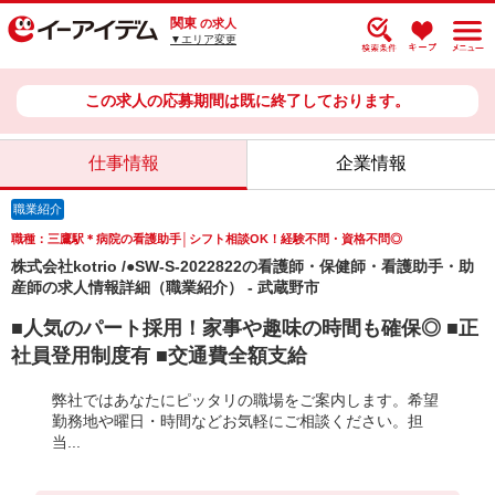
関東
の求人
▼エリア変更
この求人の応募期間は既に終了しております。
仕事情報
企業情報
職業紹介
職種：三鷹駅＊病院の看護助手│シフト相談OK！経験不問・資格不問◎
株式会社kotrio /●SW-S-2022822の看護師・保健師・看護助手・助
産師の求人情報詳細（職業紹介） - 武蔵野市
■人気のパート採用！家事や趣味の時間も確保◎ ■正
社員登用制度有 ■交通費全額支給
弊社ではあなたにピッタリの職場をご案内します。希望
勤務地や曜日・時間などお気軽にご相談ください。担
当...