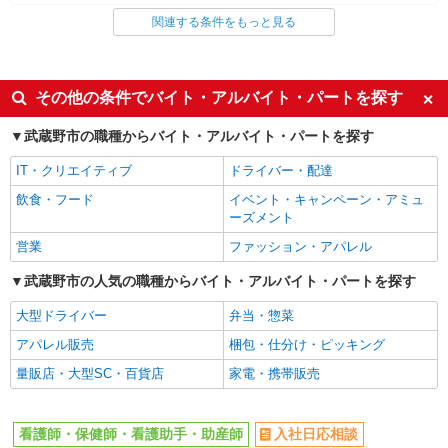
関連する条件をもっと見る
同じ雇用形態から三鷹駅の求人を探す
職業紹介
同じ特徴から三鷹駅の求人を探す
その他の条件でバイト・アルバイト・パートを探す
入社日応相談
未経験歓迎
武蔵野市の職種からバイト・アルバイト・パートを探す
経験者・有資格者歓迎
新卒・第二新卒歓迎
IT・クリエイティブ
ドライバー・配達
女性活躍中
主婦・主夫歓迎
飲食・フード
イベント・キャンペーン・アミュ
フリーター歓迎
学歴不問
ーズメント
ブランクOK
ミドル（40代～）活躍中
営業
ファッション・アパレル
エルダー（50代～）活躍中
シニア（60代～）活躍中
武蔵野市の人気の職種からバイト・アルバイト・パートを探す
高収入・高額
ボーナス・賞与あり
大型ドライバー
弁当・惣菜
昇給あり
完全週休2日制
アパレル販売
梱包・仕分け・ピッキング
フルタイム歓迎
禁煙・分煙
量販店・大型SC・百貨店
家電・携帯販売
駅直結・駅チカ
車通勤OK
バイク通勤OK
自転車通勤OK
看護師・保健師・看護助手・助産師
入社日応相談
残業少なめ（月20h未満）
交通費支給