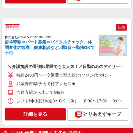
通費全支給(ガソリン代含む)＞
武蔵野市 ★来社不要/面接なし
詳細を見る
キープ
職業紹介
新着
NEW
株式会社kotrio /●YK-S-2078292
派遣社員
吉祥寺駅≪パート募集≫バイタルチェック、体
株式会社kotrio /●TC-H-1992953
調変化の観察、健康相談など♪週3日〜勤務OKで
武蔵境駅＊看護助手＊日払いOK！推し活の
す◎
軍資金も即ゲット◎
時給1600円〜2250円 ＜日払い有/週払い有/交
＼介護施設の看護師界隈でも大人気！／日勤のみのデイサービス＊
通費全支給(ガソリン代含む)＞
時給2400円〜＜交通費全額支給(ガソリン代含む)＞
武蔵野市★面接なし
武蔵野市/駅チカで好アクセス★
詳細を見る
キープ
吉祥寺駅から歩いて約5分
シフト制/休憩1h/週3〜OK （例） ・8:00〜17:00 ・9:00〜18
NEW
派遣社員
株式会社kotrio /●TC-H-1993039
詳細を見る
とりあえずキープ
吉祥寺駅｜家庭と両立できる＊デイサービス
看護師【夜勤なし】
時給2000〜2500円＜日払い有/経験者優遇/交通