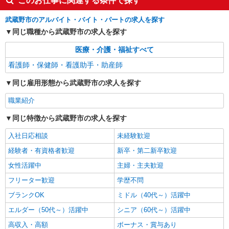
このお仕事に関連する条件で探す
費全支給(ガソリン代含む)＞
武蔵野市
武蔵野市のアルバイト・バイト・パートの求人を探す
同じ職種から武蔵野市の求人を探す
詳細を見る
キープ
医療・介護・福祉すべて
NEW
職業紹介
看護師・保健師・看護助手・助産師
株式会社kotrio /●YK-S-2096728
同じ雇用形態から武蔵野市の求人を探す
定員で即終了！時給2400円〜★吉祥寺駅＊高
級老人ホームの看護師
職業紹介
時給2400円〜＜交通費全額支給(ガソリン代含
む)＞
同じ特徴から武蔵野市の求人を探す
東京都武蔵野市
入社日応相談
未経験歓迎
詳細を見る
経験者・有資格者歓迎
キープ
新卒・第二新卒歓迎
女性活躍中
主婦・主夫歓迎
NEW
派遣社員
フリーター歓迎
学歴不問
株式会社kotrio /●TC-H-1896643
ブランクOK
ミドル（40代～）活躍中
吉祥寺駅のサ高住＊シフト融通が利くため子
育て世代から大人気♪
エルダー（50代～）活躍中
シニア（60代～）活躍中
時給2000〜2500円＜日払い有/経験者優遇/交通
高収入・高額
ボーナス・賞与あり
費全支給(ガソリン代含む)＞