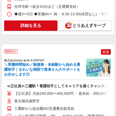
時給2400円〜＜交通費全額支給(ガソリン代含
吉祥寺駅⇒徒歩15分ほど（交通費支給）
む)＞
◆週3〜5日 ◆実働5h〜 例 ・8:30-13:30(休憩なし) ・9:00-18:0
武蔵野市 ★来社不要
詳細を見る
詳細を見る
とりあえずキープ
キープ
NEW
職業紹介
株式会社kotrio /●YK-S-2098635
吉祥寺駅◆病院の補助STAFF◆患者さん支
職業紹介
新着
援/消毒など≪経験不問≫
【正社員】月給240,000〜400,000円 ・基本
株式会社kotrio /●YK-S-2097547
＼実働時間短め／無資格・未経験から始める看
給：200,000円〜220,000円 ・資格手当：10,000〜
30,000円 ・役職手当：10,000〜70,000円 ・処遇改
護助手｜きれいな病院で患者さんのサポートを
東京都武蔵野市
善手当：20,000〜60,000円（勤続年数、保有資格
お任せします◎
により変動） ・固定残業手当：20,000円（10時
詳細を見る
キープ
間） ※固定残業時間を超過する場合には超過勤務
≪正社員≫三鷹駅＊看護助手としてキャリアを築くチャンス！
手当として別途支給 ・夜勤手当：10,000円/1回
（上記給与とは別に支給） 下記資格をお持ちの方
NEW
【正社員】月給240,000〜400,000円 ・基本給：200,0
派遣社員
歓迎 ・認知症介護基礎研修 ・初任者研修 ・実務
株式会社kotrio /●TC-H-1894518
東京都武蔵野市
者研修 ・介護福祉士 など
武蔵境駅＊病院のサポート役♪高時給＆充実
三鷹駅から徒歩圏内//交通費全額支給
の研修で安心スタート