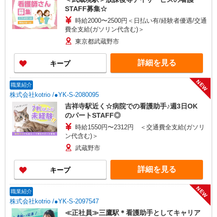
STAFF募集☆
時給2000〜2500円＜日払い有/経験者優遇/交通
費全支給(ガソリン代含む)＞
東京都武蔵野市
詳細を見る
キープ
NEW
職業紹介
株式会社kotrio /●YK-S-2080095
吉祥寺駅近く☆病院での看護助手♪週3日OK
のパートSTAFF◎
時給1550円〜2312円 ＜交通費全支給(ガソリ
ン代含む)＞
武蔵野市
詳細を見る
キープ
NEW
職業紹介
株式会社kotrio /●YK-S-2097547
≪正社員≫三鷹駅＊看護助手としてキャリア