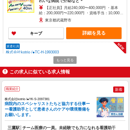
れいな病院で介助など＊
【正社員】月給240,000〜400,000円 ・基本
給：200,000円〜220,000円 ・資格手当：10,000〜
30,000円 ・役職手当：10,000〜70,000円 ・処遇改
東京都武蔵野市
善手当：20,000〜60,000円（勤続年数、保有資格
により変動） ・固定残業手当：20,000円（10時
詳細を見る
キープ
間） ※固定残業時間を超過する場合には超過勤務
手当として別途支給 ・夜勤手当：10,000円/1回
（上記給与とは別に支給） 下記資格をお持ちの方
NEW
派遣社員
歓迎 ・認知症介護基礎研修 ・初任者研修 ・実務
株式会社kotrio /●TC-H-1993003
者研修 ・介護福祉士 など
武蔵境駅｜家庭と両立できる＊デイサービス
もっと見る
看護師【夜勤なし】
この求人に似ている求人情報
時給2000〜2500円＜日払い有/経験者優遇/交通
費全支給(ガソリン代含む)＞
武蔵野市★面接なし
職業紹介
新着
詳細を見る
キープ
株式会社kotrio /●YK-S-2097381
病院内のスペシャリストたちと協力する仕事ー
NEW
ー看護助手として患者さんのケアや環境整備を
職業紹介
お願いします。
株式会社kotrio /●YK-S-2078292
＼介護施設の看護師界隈でも大人気！／日勤
三鷹駅│チーム医療の一員。未経験でも力になれる看護助手
のみのデイサービス＊