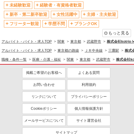
未経験歓迎
経験者・有資格者歓迎
社会保険あり
産休・育休取得実績あり
新卒・第二新卒歓迎
女性活躍中
主婦・主夫歓迎
退職金・財形貯蓄制度あり
各種手当（家族・役職・インセン
ティブなど）あり
フリーター歓迎
学歴不問
ブランクOK
制服貸与
研修制度あり
もっと見る
資格取得支援制度あり
アルバイト・バイト・求人TOP
関東
東京都
武蔵野市
株式会社kotrio 
同じ職種から求人を探す
アルバイト・バイト・求人TOP
東京都の路線
ＪＲ中央線
三鷹駅
株式会
職種・条件一覧
医療・介護・福祉
関東
東京都
武蔵野市
株式会社kot
医療・介護・福祉
看護師・保健師・看護助手・助産師
掲載ご希望のお客様へ
よくある質問
同じ特徴から求人を探す
お問い合わせ
利用規約
未経験歓迎
ミドル（40代～）活躍中
リンクについて
プライバシーポリシー
ボーナス・賞与あり
車通勤OK
交通費支給
社会保険あり
Cookieポリシー
個人情報保護方針
産休・育休取得実績あり
メールサービスについて
サイト運営会社
サイトマップ