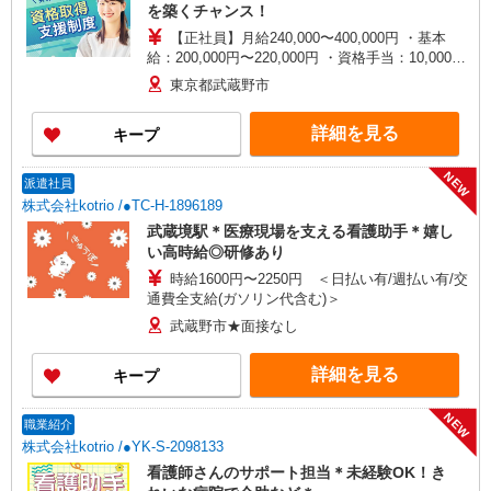
を築くチャンス！
【正社員】月給240,000〜400,000円 ・基本
給：200,000円〜220,000円 ・資格手当：10,000〜
30,000円 ・役職手当：10,000〜70,000円 ・処遇改
東京都武蔵野市
善手当：20,000〜60,000円（勤続年数、保有資格
により変動） ・固定残業手当：20,000円（10時
詳細を見る
キープ
間） ※固定残業時間を超過する場合には超過勤務
手当として別途支給 ・夜勤手当：10,000円/1回
（上記給与とは別に支給） 下記資格をお持ちの方
NEW
派遣社員
歓迎 ・認知症介護基礎研修 ・初任者研修 ・実務
株式会社kotrio /●TC-H-1896189
者研修 ・介護福祉士 など
武蔵境駅＊医療現場を支える看護助手＊嬉し
い高時給◎研修あり
時給1600円〜2250円 ＜日払い有/週払い有/交
通費全支給(ガソリン代含む)＞
武蔵野市★面接なし
詳細を見る
キープ
NEW
職業紹介
株式会社kotrio /●YK-S-2098133
看護師さんのサポート担当＊未経験OK！き