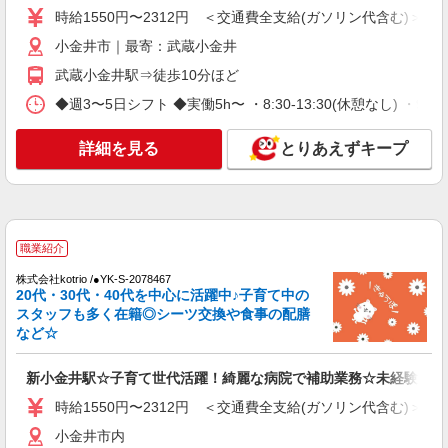
時給1550円〜2312円 ＜交通費全支給(ガソリン代含む)＞
により変動） ・固定残業手当：20,000円（10時
詳細を見る
キープ
間） ※固定残業時間を超過する場合には超過勤務
小金井市｜最寄：武蔵小金井
手当として別途支給 ・夜勤手当：10,000円/1回
（上記給与とは別に支給） 下記資格をお持ちの方
武蔵小金井駅⇒徒歩10分ほど
派遣社員
歓迎 ・認知症介護基礎研修 ・初任者研修 ・実務
（株）ウィルオブ・ワークCW 立川支店/ms130501
◆週3〜5日シフト ◆実働5h〜 ・8:30-13:30(休憩なし) ・9:00-18
者研修 ・介護福祉士 など
病院内の補助staff
時給1500円 ◆前払い・日払い・週払いOK
詳細を見る
とりあえずキープ
東京都小金井市
詳細を見る
キープ
職業紹介
派遣社員
株式会社kotrio /●YK-S-2078467
株式会社kotrio /●TC-H-1883045
20代・30代・40代を中心に活躍中♪子育て中の
【武蔵小金井駅近く】病院でシーツ交換や備品
スタッフも多く在籍◎シーツ交換や食事の配膳
管理など★看護助手
など☆
時給1600円〜2250円 ＜日払い有/週払い有/交
通費全支給(ガソリン代含む)＞
新小金井駅☆子育て世代活躍！綺麗な病院で補助業務☆未経験OK♪
小金井市内
時給1550円〜2312円 ＜交通費全支給(ガソリン代含む)＞
小金井市内
詳細を見る
キープ