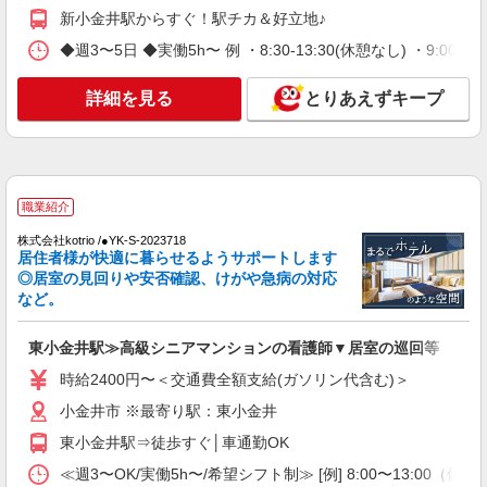
新小金井駅からすぐ！駅チカ＆好立地♪
職業紹介
◆週3〜5日 ◆実働5h〜 例 ・8:30-13:30(休憩なし) ・9:00-18:0
株式会社kotrio /●YK-S-2097552
≪正社員≫東小金井駅＊看護助手としてキャリ
詳細を見る
とりあえずキープ
アを築くチャンス！
【正社員】月給240,000〜400,000円 ・基本
給：200,000円〜220,000円 ・資格手当：10,000〜
30,000円 ・役職手当：10,000〜70,000円 ・処遇改
東京都小金井市
善手当：20,000〜60,000円（勤続年数、保有資格
職業紹介
により変動） ・固定残業手当：20,000円（10時
詳細を見る
キープ
間） ※固定残業時間を超過する場合には超過勤務
株式会社kotrio /●YK-S-2023718
手当として別途支給 ・夜勤手当：10,000円/1回
居住者様が快適に暮らせるようサポートします
（上記給与とは別に支給） 下記資格をお持ちの方
◎居室の見回りや安否確認、けがや急病の対応
職業紹介
歓迎 ・認知症介護基礎研修 ・初任者研修 ・実務
など。
株式会社kotrio /●YK-S-2078268
者研修 ・介護福祉士 など
住宅型有料老人ホームの看護師＊ブランクあっ
ても問題なし◎
東小金井駅≫高級シニアマンションの看護師▼居室の巡回等
時給2400円〜＜交通費全額支給(ガソリン代含
時給2400円〜＜交通費全額支給(ガソリン代含む)＞
む)＞
小金井市 ※最寄り駅：東小金井
小金井市｜最寄：武蔵小金井
東小金井駅⇒徒歩すぐ│車通勤OK
詳細を見る
キープ
≪週3〜OK/実働5h〜/希望シフト制≫ [例] 8:00〜13