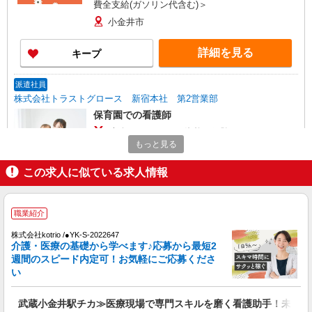
費全支給(ガソリン代含む)＞
小金井市
詳細を見る
キープ
派遣社員
株式会社トラストグロース 新宿本社 第2営業部
保育園での看護師
時給：2300円〜 ※資格や経験などによる
もっと見る
東京都小金井市
この求人に似ている求人情報
詳細を見る
キープ
職業紹介
職業紹介
株式会社kotrio /●YK-S-2080068
株式会社kotrio /●YK-S-2022647
東小金井駅＊病院の看護助手│残業ほぼなし！
介護・医療の基礎から学べます♪応募から最短2
経験不問・資格不問◎
週間のスピード内定可！お気軽にご応募くださ
い
【正社員】月給240,000〜400,000円 ・基本
給：200,000円〜220,000円 ・資格手当：10,000〜
30,000円 ・役職手当：10,000〜70,000円 ・処遇改
武蔵小金井駅チカ≫医療現場で専門スキルを磨く看護助手！未経験
小金井市 ※最寄り駅：東小金井
善手当：20,000〜60,000円（勤続年数、保有資格