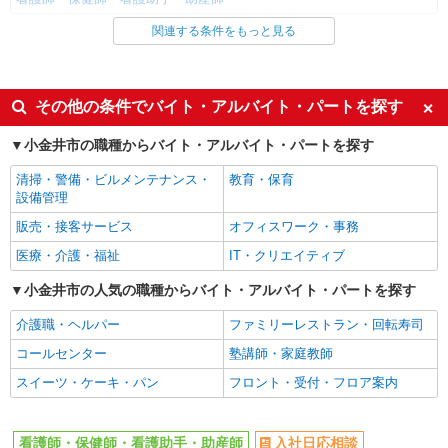
関連する条件をもっと見る
同じ雇用形態から新小金井駅の求人を探す
職業紹介
同じ特徴から新小金井駅の求人を探す
その他の条件でバイト・アルバイト・パートを探す
入社日応相談
未経験歓迎
小金井市の職種からバイト・アルバイト・パートを探す
経験者・有資格者歓迎
新卒・第二新卒歓迎
清掃・警備・ビルメンテナンス・
教育・保育
女性活躍中
主婦・主夫歓迎
設備管理
フリーター歓迎
学歴不問
販売・接客サービス
オフィスワーク・事務
ブランクOK
ミドル（40代～）活躍中
医療・介護・福祉
IT・クリエイティブ
エルダー（50代～）活躍中
シニア（60代～）活躍中
小金井市の人気の職種からバイト・アルバイト・パートを探す
高収入・高額
ボーナス・賞与あり
介護職・ヘルパー
ファミリーレストラン・回転寿司
昇給あり
完全週休2日制
コールセンター
塾講師・家庭教師
フルタイム歓迎
禁煙・分煙
スイーツ・ケーキ・パン
フロント・受付・フロア案内
駅直結・駅チカ
車通勤OK
バイク通勤OK
自転車通勤OK
看護師・保健師・看護助手・助産師
入社日応相談