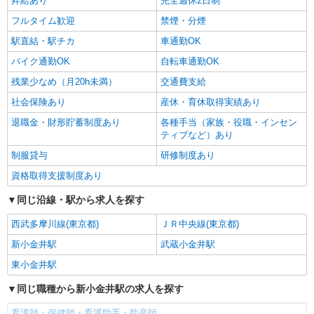
昇給あり
完全週休2日制
フルタイム歓迎
禁煙・分煙
駅直結・駅チカ
車通勤OK
バイク通勤OK
自転車通勤OK
残業少なめ（月20h未満）
交通費支給
社会保険あり
産休・育休取得実績あり
退職金・財形貯蓄制度あり
各種手当（家族・役職・インセン
ティブなど）あり
制服貸与
研修制度あり
資格取得支援制度あり
同じ沿線・駅から求人を探す
西武多摩川線(東京都)
ＪＲ中央線(東京都)
新小金井駅
武蔵小金井駅
東小金井駅
同じ職種から新小金井駅の求人を探す
看護師・保健師・看護助手・助産師