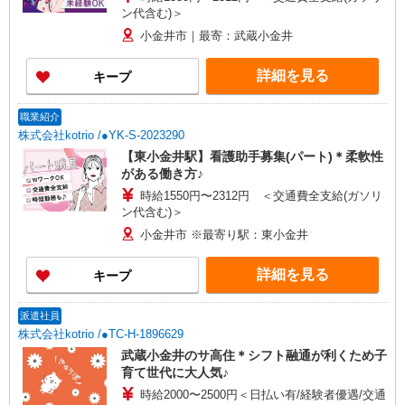
ン代含む)＞
小金井市｜最寄：武蔵小金井
詳細を見る
キープ
職業紹介
株式会社kotrio /●YK-S-2023290
【東小金井駅】看護助手募集(パート)＊柔軟性
がある働き方♪
時給1550円〜2312円 ＜交通費全支給(ガソリ
ン代含む)＞
小金井市 ※最寄り駅：東小金井
詳細を見る
キープ
派遣社員
株式会社kotrio /●TC-H-1896629
武蔵小金井のサ高住＊シフト融通が利くため子
育て世代に大人気♪
時給2000〜2500円＜日払い有/経験者優遇/交通