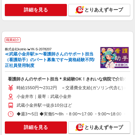
職業紹介
詳細を見る
とりあえずキープ
株式会社kotrio /●YK-S-2098633
東小金井駅◆病院の補助STAFF◆患者さん支
援/消毒など≪経験不問≫
【正社員】月給240,000〜400,000円 ・基本
給：200,000円〜220,000円 ・資格手当：10,000〜
職業紹介
30,000円 ・役職手当：10,000〜70,000円 ・処遇改
東京都小金井市
株式会社kotrio /●YK-S-2078207
善手当：20,000〜60,000円（勤続年数、保有資格
≪武蔵小金井駅≫〜看護師さんのサポート担当
により変動） ・固定残業手当：20,000円（10時
（看護助手）のパート募集です〜資格経験不問/
詳細を見る
キープ
間） ※固定残業時間を超過する場合には超過勤務
正社員登用制度
手当として別途支給 ・夜勤手当：10,000円/1回
（上記給与とは別に支給） 下記資格をお持ちの方
職業紹介
歓迎 ・認知症介護基礎研修 ・初任者研修 ・実務
看護師さんのサポート担当＊未経験OK！きれいな病院で介助など
株式会社kotrio /●YK-S-2097532
者研修 ・介護福祉士 など
時給1550円〜2312円 ＜交通費全支給(ガソリン代含む)＞
≪正社員≫武蔵小金井駅＊看護助手としてキャ
リアを築くチャンス！
小金井市｜最寄：武蔵小金井
【正社員】月給240,000〜400,000円 ・基本
武蔵小金井駅⇒徒歩10分ほど
給：200,000円〜220,000円 ・資格手当：10,000〜
30,000円 ・役職手当：10,000〜70,000円 ・処遇改
◆週3〜5日 ◆実働5〜8h ・8:00〜17:00 ・9:00〜18:
東京都小金井市
善手当：20,000〜60,000円（勤続年数、保有資格
により変動） ・固定残業手当：20,000円（10時
詳細を見る
詳細を見る
とりあえずキープ
キープ
間） ※固定残業時間を超過する場合には超過勤務
手当として別途支給 ・夜勤手当：10,000円/1回