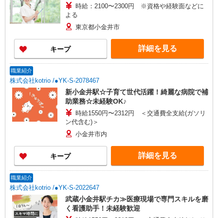
時給：2100〜2300円 ※資格や経験面などに
よる
東京都小金井市
詳細を見る
キープ
職業紹介
株式会社kotrio /●YK-S-2078467
新小金井駅☆子育て世代活躍！綺麗な病院で補
助業務☆未経験OK♪
時給1550円〜2312円 ＜交通費全支給(ガソリ
ン代含む)＞
小金井市内
詳細を見る
キープ
職業紹介
株式会社kotrio /●YK-S-2022647
武蔵小金井駅チカ≫医療現場で専門スキルを磨
く看護助手！未経験歓迎