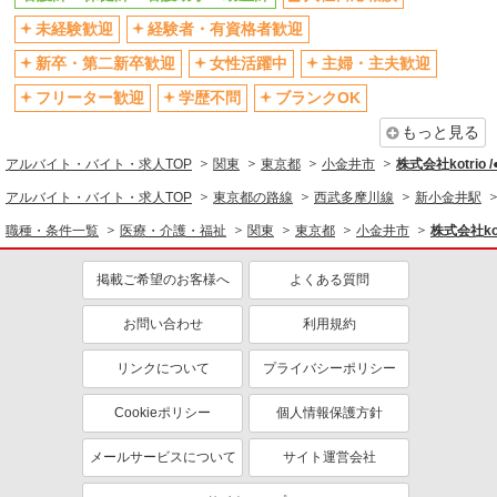
残業少なめ（月20h未満）
交通費支給
未経験歓迎
経験者・有資格者歓迎
社会保険あり
産休・育休取得実績あり
新卒・第二新卒歓迎
女性活躍中
主婦・主夫歓迎
退職金・財形貯蓄制度あり
各種手当（家族・役職・インセン
ティブなど）あり
フリーター歓迎
学歴不問
ブランクOK
制服貸与
研修制度あり
もっと見る
資格取得支援制度あり
アルバイト・バイト・求人TOP
関東
東京都
小金井市
株式会社kotrio 
同じ職種から求人を探す
アルバイト・バイト・求人TOP
東京都の路線
西武多摩川線
新小金井駅
職種・条件一覧
医療・介護・福祉
関東
東京都
小金井市
株式会社kot
医療・介護・福祉
看護師・保健師・看護助手・助産師
掲載ご希望のお客様へ
よくある質問
同じ特徴から求人を探す
お問い合わせ
利用規約
未経験歓迎
ミドル（40代～）活躍中
リンクについて
プライバシーポリシー
ボーナス・賞与あり
車通勤OK
交通費支給
社会保険あり
Cookieポリシー
個人情報保護方針
産休・育休取得実績あり
メールサービスについて
サイト運営会社