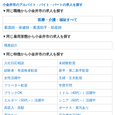
派遣社員
小金井市のアルバイト・バイト・パートの求人を探す
株式会社kotrio /●TC-H-1883079
同じ職種から小金井市の求人を探す
＜武蔵小金井駅＞綺麗な病院の看護助手
医療・介護・福祉すべて
時給1600円〜2250円 ＜日払い有/週払い有/交
通費全支給(ガソリン代含む)＞
看護師・保健師・看護助手・助産師
小金井市内
同じ雇用形態から小金井市の求人を探す
詳細を見る
キープ
職業紹介
同じ特徴から小金井市の求人を探す
職業紹介
株式会社kotrio /●YK-S-2078298
入社日応相談
未経験歓迎
＼介護施設の看護師界隈でも大人気！／日勤の
経験者・有資格者歓迎
みのデイサービス＊
新卒・第二新卒歓迎
時給2400円〜＜交通費全額支給(ガソリン代含
女性活躍中
主婦・主夫歓迎
む)＞
フリーター歓迎
学歴不問
小金井市内
ブランクOK
ミドル（40代～）活躍中
詳細を見る
キープ
エルダー（50代～）活躍中
シニア（60代～）活躍中
高収入・高額
ボーナス・賞与あり