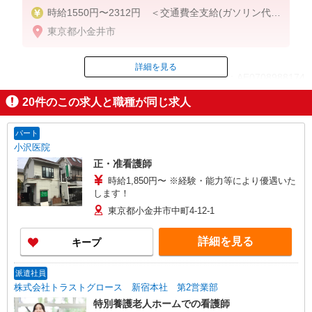
時給1550円〜2312円 ＜交通費全支給(ガソリン代含
む)＞
東京都小金井市
詳細を見る
ID：AE0708988174
20
件のこの求人と職種が同じ求人
掲載期間終了
パート
小沢医院
正・准看護師
時給1,850円〜 ※経験・能力等により優遇いた
します！
東京都小金井市中町4-12-1
詳細を見る
キープ
派遣社員
株式会社トラストグロース 新宿本社 第2営業部
特別養護老人ホームでの看護師