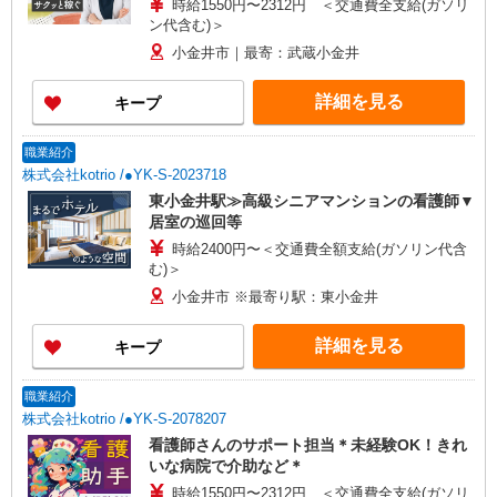
時給1550円〜2312円 ＜交通費全支給(ガソリ
ン代含む)＞
小金井市｜最寄：武蔵小金井
詳細を見る
キープ
職業紹介
株式会社kotrio /●YK-S-2023718
東小金井駅≫高級シニアマンションの看護師▼
居室の巡回等
時給2400円〜＜交通費全額支給(ガソリン代含
む)＞
小金井市 ※最寄り駅：東小金井
詳細を見る
キープ
職業紹介
株式会社kotrio /●YK-S-2078207
看護師さんのサポート担当＊未経験OK！きれ
いな病院で介助など＊
時給1550円〜2312円 ＜交通費全支給(ガソリ