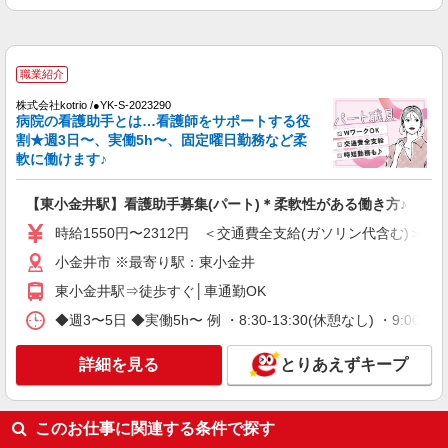
（上記給与とは別に支給） 下記資格をお持ちの方
派遣社員
歓迎 ・認知症介護基礎研修 ・初任者研修 ・実務
株式会社kotrio /●TC-H-1883094
者研修 ・介護福祉士 など
武蔵小金井駅すぐ★病院でお掃除/食事の配膳
職業紹介
など♪★激募★
株式会社kotrio /●YK-S-2023290
時給1600円〜2250円 ＜日払い有/週払い有/交
病院の看護助手とは…看護師をサポートする役
通費全支給(ガソリン代含む)＞
割★週3日〜、実働5h〜、固定曜日勤務など柔
小金井市内
軟に働けます♪
詳細を見る
キープ
【東小金井駅】看護助手募集(パート)＊柔軟性がある働き方♪
時給1550円〜2312円 ＜交通費全支給(ガソリン代含む)＞
派遣社員
株式会社kotrio /●TC-H-1896187
小金井市 ※最寄り駅：東小金井
武蔵小金井＊医療現場を支える看護助手＊嬉し
東小金井駅⇒徒歩すぐ│車通勤OK
い高時給◎研修あり
◆週3〜5日 ◆実働5h〜 例 ・8:30-13:30(休憩なし) ・9:00-18:0
時給1600円〜2250円 ＜日払い有/週払い有/交
通費全支給(ガソリン代含む)＞
詳細を見る
とりあえずキープ
小金井市内
詳細を見る
キープ
このお仕事に関連する条件で探す