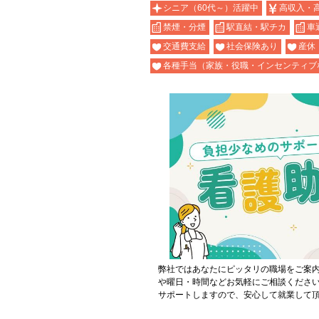
シニア（60代～）活躍中
高収入・
禁煙・分煙
駅直結・駅チカ
車
交通費支給
社会保険あり
産休
各種手当（家族・役職・インセンティブ
弊社ではあなたにピッタリの職場をご案
や曜日・時間などお気軽にご相談くださ
サポートしますので、安心して就業して