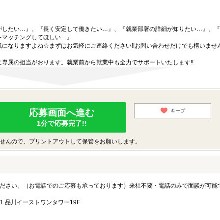
がしたい…』、『長く安定して働きたい…』、『就業部署の詳細が知りたい…』、『
をマッチングしてほしい…』
になりますよね☆まずはお気軽にご連絡ください!!お問い合わせだけでも構いません
専属の担当がおります。就業前から就業中も全力でサポートいたします!!
応募画面へ進む
キープ
1分で応募完了!!
せんので、プリントアウトして保管をお願いします。
ださい。（お電話でのご応募も承っております）来社不要・電話のみで面談が可能
1 品川イーストワンタワー19F