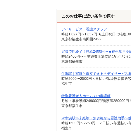
このお仕事に近い条件で探す
デイサービス 看護スタッフ
時給1,627円〜1,657円 ★土日祝日は時
東京都福生市南田園2-8-2
定員で即終了！時給2400円〜★福生駅＊
時給2400円〜＜交通費全額支給(ガソリン代
東京都福生市
牛浜駅｜家庭と両立できる＊デイサービス
時給2000〜2500円＜日払い有/経験者優遇
福生市
特別養護老人ホームでの看護師
月給：准看護師249000円/看護師28000
東京都福生市
≪牛浜駅≫未経験・無資格から看護助手へ挑
時給1600円〜2250円 ＜日払い有/週払い
福生市