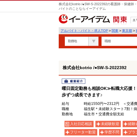
株式会社kotrio /●SW-S-2022392の看護師
バイトのことならイーアイデム
エ
関東
アルバイト・バイト・求人TOP
>
関東
>
東京都
>
勤務地
職種
株式会社kotrio /●SW-S-2022392
職業紹介
曜日固定勤務も相談OK≫転職大応援
歩ずつ成長できます♪
給与
時給1550円〜2312円 ＜交通
職種
福生駅＊未経験スタート7割！病
勤務地
福生市＊交通費全額支給
入社日応相談
未経験歓迎
経験
フリーター歓迎
学歴不問
ブラ