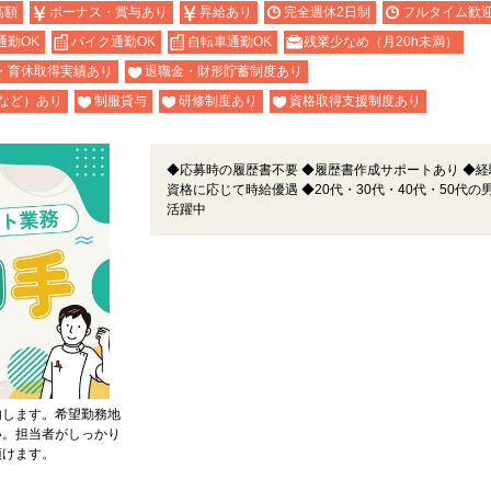
高額
ボーナス・賞与あり
昇給あり
完全週休2日制
フルタイム歓
通勤OK
バイク通勤OK
自転車通勤OK
残業少なめ（月20h未満）
・育休取得実績あり
退職金・財形貯蓄制度あり
など）あり
制服貸与
研修制度あり
資格取得支援制度あり
◆応募時の履歴書不要 ◆履歴書作成サポートあり ◆経
資格に応じて時給優遇 ◆20代・30代・40代・50代の
活躍中
内します。希望勤務地
い。担当者がしっかり
頂けます。