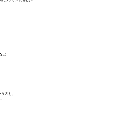
支給(ガソリン代含む)＞
など
いう方も、
き、