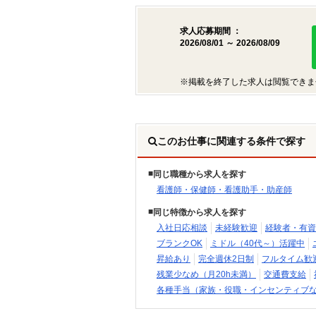
求人応募期間 ：
2026/08/01 ～ 2026/08/09
※掲載を終了した求人は閲覧できま
このお仕事に関連する条件で探す
同じ職種から求人を探す
看護師・保健師・看護助手・助産師
同じ特徴から求人を探す
入社日応相談
未経験歓迎
経験者・有資
ブランクOK
ミドル（40代～）活躍中
昇給あり
完全週休2日制
フルタイム歓
残業少なめ（月20h未満）
交通費支給
各種手当（家族・役職・インセンティブ