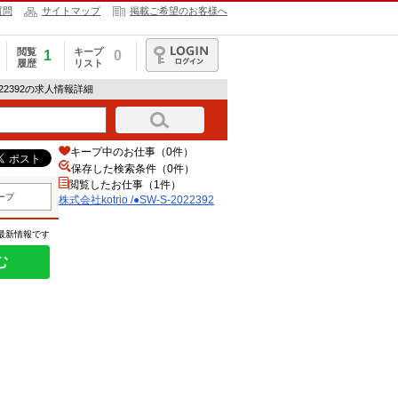
質問
サイトマップ
掲載ご希望のお客様へ
閲覧
キープ
1
0
履歴
リスト
ログイン
-2022392の求人情報詳細
キープ中のお仕事（0件）
保存した検索条件（
0
件）
閲覧したお仕事（1件）
ープ
株式会社kotrio /●SW-S-2022392
の最新情報です
む