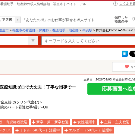
よくある
・保健師・看護助手・助産師の求人情報詳細 - 福生市｜バイト・アル
保存した
0
リア選択
「あなたの街」のお仕事が探せる求人サイト
検索条件
福生市
>
福生市の看護師・保健師・看護助手・助産師
>
牛浜駅
> 株式会社kotrio /●SW-S
キ
更新日：2026/08/03 ※更新日時点
！医療知識ゼロで大丈夫！丁寧な指導で一
応募画面へ進
費全支給(ガソリン代含む)＞
院のパート看護助手/週3〜OK
者・有資格者歓迎
新卒・第二新卒歓迎
女性活躍中
主婦・主夫歓迎
ンクOK
ミドル（40代～）活躍中
エルダー（50代～）活躍中