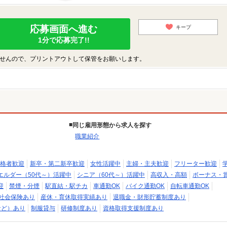
応募画面へ進む
キープ
1分で応募完了!!
せんので、プリントアウトして保管をお願いします。
同じ雇用形態から求人を探す
職業紹介
格者歓迎
新卒・第二新卒歓迎
女性活躍中
主婦・主夫歓迎
フリーター歓迎
エルダー（50代～）活躍中
シニア（60代～）活躍中
高収入・高額
ボーナス・
迎
禁煙・分煙
駅直結・駅チカ
車通勤OK
バイク通勤OK
自転車通勤OK
社会保険あり
産休・育休取得実績あり
退職金・財形貯蓄制度あり
など）あり
制服貸与
研修制度あり
資格取得支援制度あり