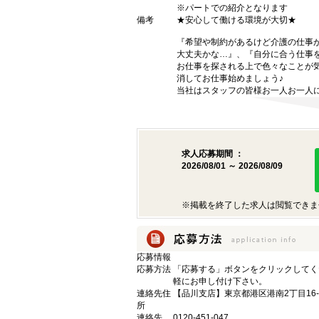
※パートでの紹介となります
備考
★安心して働ける環境が大切★
『希望や制約があるけど介護の仕事
大丈夫かな…』、『自分に合う仕事
お仕事を探される上で色々なことが気
消してお仕事始めましょう♪
当社はスタッフの皆様お一人お一人に
求人応募期間 ：
2026/08/01 ～ 2026/08/09
※掲載を終了した求人は閲覧できま
応募情報
応募方法
「応募する」ボタンをクリックしてく
軽にお申し付け下さい。
連絡先住
【品川支店】東京都港区港南2丁目16-
所
連絡先
0120-451-047