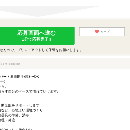
応募画面へ進む
キープ
1分で応募完了!!
せんので、プリントアウトして保管をお願いします。
パート看護助手/週3〜OK
助手】
から。
焦らず自分のペースで慣れていけます♪
介助全般をサポートします
換など、心地よい環境づくり
療器具の準備、消毒
整理・発注