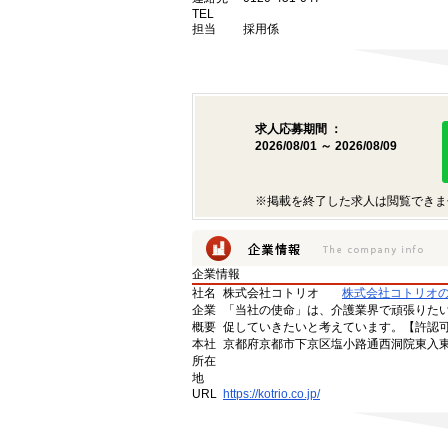
TEL
担当
採用係
求人応募期間 ：
2026/08/01 ～ 2026/08/09
※掲載を終了した求人は閲覧できま
企業情報
社名
株式会社コトリオ
株式会社コトリオ
企業
「当社の使命」は、介護業界で頑張りた
概要
促していきたいと考えています。【許認可番号】
本社
京都府京都市下京区塩小路通西洞院東入東塩
所在
地
URL
https://kotrio.co.jp/