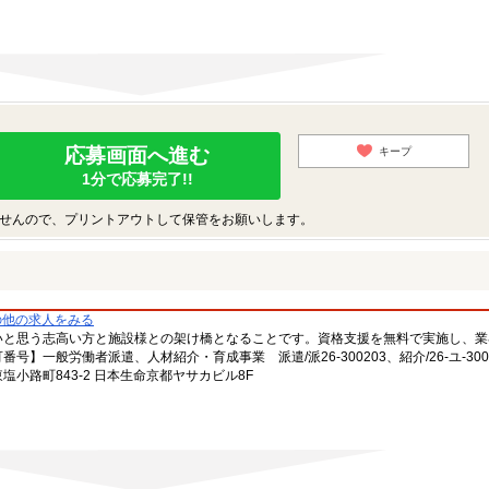
応募画面へ進む
キープ
1分で応募完了!!
せんので、プリントアウトして保管をお願いします。
の他の求人をみる
いと思う志高い方と施設様との架け橋となることです。資格支援を無料で実施し、業
一般労働者派遣、人材紹介・育成事業 派遣/派26-300203、紹介/26-ユ-300
小路町843-2 日本生命京都ヤサカビル8F