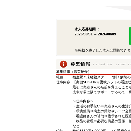
求人応募期間 ：
2026/08/01 ～ 2026/08/09
※掲載を終了した求人は閲覧できま
募集情報（職業紹介）
職種
福生駅＊未経験スタート7割！病院の
仕事内容
【実働5H〜OK☆柔軟シフトの看護
最初は患者さんの名前を覚えること
先輩が常に隣でサポートするので、
〜仕事内容〜
・生活のお手伝い⇒患者さんの生活
・環境整備⇒病室の掃除やシーツ交
・看護師さんの補助⇒指示された医
・物品の管理⇒必要な備品の運搬・
など