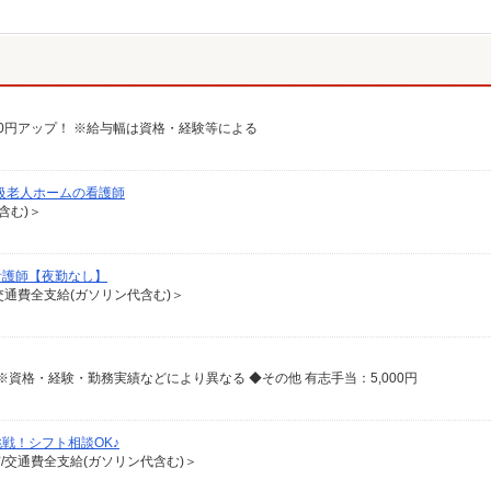
給100円アップ！ ※給与幅は資格・経験等による
高級老人ホームの看護師
含む)＞
看護師【夜勤なし】
/交通費全支給(ガソリン代含む)＞
0円 ※資格・経験・勤務実績などにより異なる ◆その他 有志手当：5,000円
戦！シフト相談OK♪
有/交通費全支給(ガソリン代含む)＞