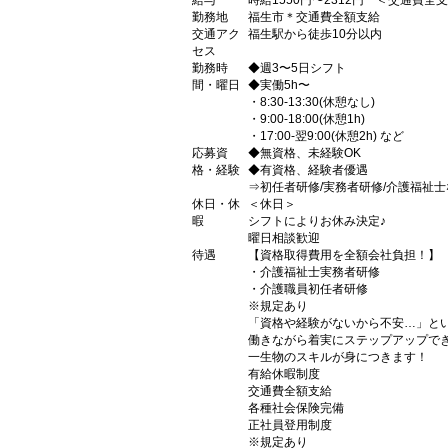
給与
時給1550円〜2312円 ＜交通費全
勤務地
福生市＊交通費全額支給
交通アク
福生駅から徒歩10分以内
セス
勤務時
◆週3〜5日シフト
間・曜日
◆実働5h〜
・8:30-13:30(休憩なし)
・9:00-18:00(休憩1h)
・17:00-翌9:00(休憩2h) など
応募資
◆無資格、未経験OK
格・経験
◆有資格、経験者優遇
⇒初任者研修/実務者研修/介護福祉士
休日・休
＜休日＞
暇
シフトによりお休み決定♪
曜日相談歓迎
待遇
【資格取得費用を全額会社負担！】
・介護福祉士実務者研修
・介護職員初任者研修
※規定あり
「資格や経験がないから不安…」と
働きながら着実にステップアップで
一生物のスキルが身につきます！
有給休暇制度
交通費全額支給
各種社会保険完備
正社員登用制度
※規定あり