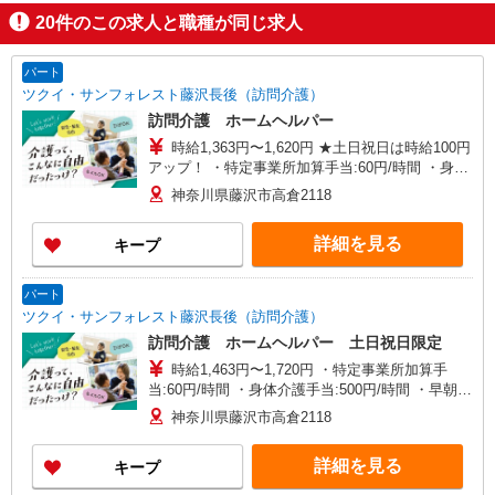
20
件のこの求人と職種が同じ求人
パート
ツクイ・サンフォレスト藤沢長後（訪問介護）
訪問介護 ホームヘルパー
時給1,363円〜1,620円 ★土日祝日は時給100円
アップ！ ・特定事業所加算手当:60円/時間 ・身体
介護手当:500円/時間 ・早朝夜間深夜手当:300円/
神奈川県藤沢市高倉2118
時間 （18:00〜翌07:59の時間帯） ・ICT手
当:2,000円/月 ・深夜割増は別途支給 ・ケア→ケ
詳細を見る
キープ
アの移動時間も賃金（時給）を支給 ※給与幅は資
格・経験等による
パート
ツクイ・サンフォレスト藤沢長後（訪問介護）
訪問介護 ホームヘルパー 土日祝日限定
時給1,463円〜1,720円 ・特定事業所加算手
当:60円/時間 ・身体介護手当:500円/時間 ・早朝夜
間深夜手当:300円/時間 （18:00〜翌07:59の時間
神奈川県藤沢市高倉2118
帯） ・ICT手当:2,000円/月 ・深夜割増は別途支給
・ケア→ケアの移動時間も賃金（時給）を支給 ・
詳細を見る
キープ
土日祝日手当:100円/時間含む ※給与幅は資格・経
験等による