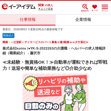
関東
の求人
▼エリア変更
仕事情報
企業情報
更新日：2026/08/03 ※更新日時点の最新情報です
職業紹介
職種：＜辻堂駅＞デイサービスのパート募集≪週3勤務≫≪夕方退社≫
株式会社kotrio /●YK-S-2022263の介護職・ヘルパーの求人情報詳
細（職業紹介） - 藤沢市
≪未経験・無資格OK！≫自動車が運転できれば即戦
力！送迎や簡単な補助業務など◎介助少なめ