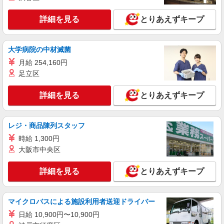
が同時給 ◎キャンセル手当：職務時給の60％支給
そんぽの家S 湘南台/5063bc2
登録ヘルパー
詳細を見る
とりあえずキープ
【介護福祉士】 時給1,600円 ◎週20時間以上
勤務（社保加入者）の場合は時給1,650円 ＊夜間
（18:00〜）：時給2,000円〜 ＊日曜祝日：時給
大学病院の中材滅菌
神奈川県藤沢市湘南台4-26-1
1,900円〜 【実務者研修・初任者研修（ヘルパー1
月給 254,160円
級・2級）】 時給1,520円 ◎週20時間以上勤務
詳細を見る
足立区
キープ
（社保加入者）の場合は時給1,570円 ＊夜間
（18:00〜）：時給1,900円〜 ＊日曜祝日：時給
1,820円〜 ◎身体介助、生活援助が同時給 ◎キャ
詳細を見る
とりあえずキープ
パート
ンセル手当：職務時給の60％支給
湘南台グループホームそよ風：RO44340
グループホーム 夜勤専従介護職
レジ・商品陳列スタッフ
【時給】1,445円〜 ▼給与詳細 処遇改善手
時給 1,300円
当：220円/時 夜勤手当:6,000円/回 ▼下記別途支給
通勤手当 年末年始手当：380円/時 寸志あり：年2
大阪市中央区
神奈川県藤沢市今田741‐1
回（6月・12月） ※業績による ※処遇改善手当は
試用期間中(3ヶ月)は支給なし
詳細を見る
とりあえずキープ
詳細を見る
キープ
契約社員
マイクロバスによる施設利用者送迎ドライバー
湘南台グループホームそよ風：RO45813
日給 10,900円〜10,900円
グループホーム 介護スタッフ