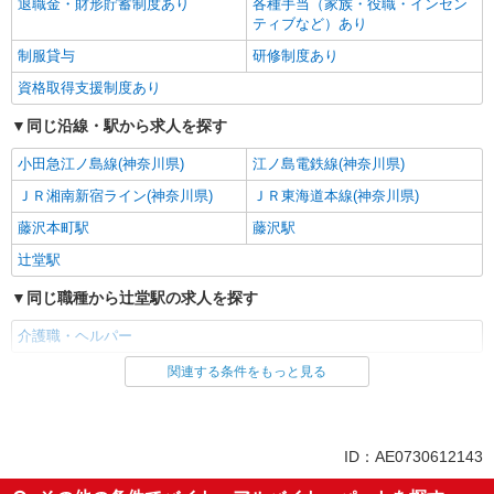
退職金・財形貯蓄制度あり
各種手当（家族・役職・インセン
ティブなど）あり
制服貸与
研修制度あり
資格取得支援制度あり
同じ沿線・駅から求人を探す
小田急江ノ島線(神奈川県)
江ノ島電鉄線(神奈川県)
ＪＲ湘南新宿ライン(神奈川県)
ＪＲ東海道本線(神奈川県)
藤沢本町駅
藤沢駅
辻堂駅
同じ職種から辻堂駅の求人を探す
介護職・ヘルパー
関連する条件をもっと見る
同じ雇用形態から辻堂駅の求人を探す
職業紹介
同じ特徴から辻堂駅の求人を探す
ID：AE0730612143
入社日応相談
未経験歓迎