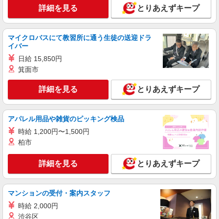
詳細を見る
とりあえずキープ
正社員
SOMPOケア ハッピーデイズ湘南台/5064ja1
介護スタッフ
マイクロバスにて教習所に通う生徒の送迎ドラ
【介護福祉士】 月給：242,300円 年収例：335
イバー
万円〜 【実務者研修】 月給：221,500円 年収例：
日給 15,850円
305万円〜 【初任者研修・無資格】 月給：
神奈川県藤沢市湘南台4-26-1 【そんぽの家
215,700円 年収例：300万円〜 ※職務手当、働き
箕面市
S 湘南台】1階
がい向上手当含む ※介護福祉士のみ、特別職務手
当も含む ◎残業時は別途時間外手当支給（超過1
詳細を見る
とりあえずキープ
詳細を見る
キープ
分〜） ◎賞与 基本給2.08ヶ月分/年支給
アルバイト
パート
アパレル用品や雑貨のピッキング検品
SOMPOケア 湘南台 訪問介護/5066cc2
時給 1,200円〜1,500円
登録ヘルパー
柏市
【介護福祉士】 時給1,800円 ◎週20時間以上
勤務（社保加入者）の場合は時給1,850円 ＊早朝
詳細を見る
とりあえずキープ
夜間（〜8:00、18:00〜）：時給2,250円〜 ＊日曜
神奈川県藤沢市湘南台4-26-1
祝日：時給2,100円〜 【実務者研修・初任者研修
（ヘルパー1級・2級）】 時給1,720円 ◎週20時間
詳細を見る
キープ
マンションの受付・案内スタッフ
以上勤務（社保加入者）の場合は時給1,770円 ＊
早朝夜間（〜8:00、18:00〜）：時給2,150円〜 ＊
時給 2,000円
日曜祝日：時給2,020円〜 ◎身体介助、生活援助
アルバイト
パート
渋谷区