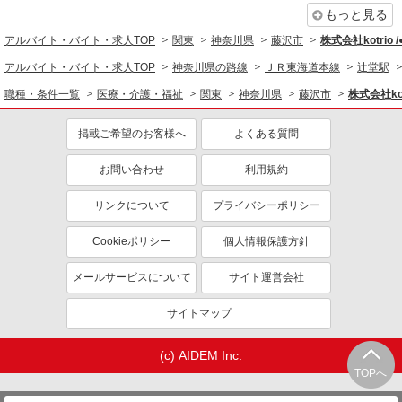
もっと見る
同じ職種から求人を探す
アルバイト・バイト・求人TOP
関東
神奈川県
藤沢市
株式会社kotrio 
医療・介護・福祉
アルバイト・バイト・求人TOP
神奈川県の路線
ＪＲ東海道本線
辻堂駅
介護職・ヘルパー
職種・条件一覧
医療・介護・福祉
関東
神奈川県
藤沢市
株式会社kot
同じ特徴から求人を探す
掲載ご希望のお客様へ
よくある質問
未経験歓迎
ミドル（40代～）活躍中
お問い合わせ
利用規約
ボーナス・賞与あり
車通勤OK
交通費支給
社会保険あり
リンクについて
プライバシーポリシー
産休・育休取得実績あり
Cookieポリシー
個人情報保護方針
メールサービスについて
サイト運営会社
サイトマップ
(c) AIDEM Inc.
TOPへ