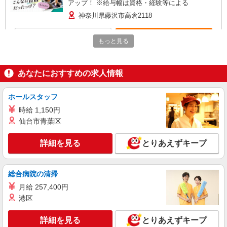
アップ！ ※給与幅は資格・経験等による
神奈川県藤沢市高倉2118
詳細を見る
キープ
もっと見る
パート
ツクイ藤沢石川（デイサービス）
あなたにおすすめの求人情報
デイサービス 介護スタッフ（ケアクルー）
時給1,225円〜1,437円 ★土日祝日は時給100円
ホールスタッフ
アップ！ ※給与幅は資格・経験等による
時給 1,150円
神奈川県藤沢市石川二丁目3番14 ベルスクェ
仙台市青葉区
ア1F
詳細を見る
とりあえずキープ
詳細を見る
キープ
パート
総合病院の清掃
ツクイ藤沢羽鳥（デイサービス）
月給 257,400円
デイサービス 介護スタッフ（ケアクルー）
港区
時給1,225円〜1,437円 ★土日祝日は時給100円
アップ！ ※給与幅は資格・経験等による
詳細を見る
とりあえずキープ