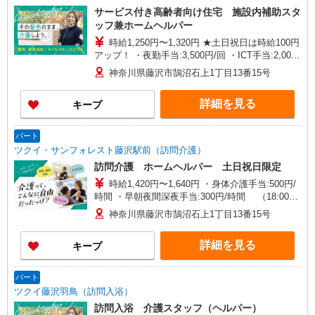
サービス付き高齢者向け住宅 施設内補助スタ
ッフ兼ホームヘルパー
時給1,250円〜1,320円 ★土日祝日は時給100円
アップ！ ・夜勤手当:3,500円/回 ・ICT手当:2,000
円/月 ※給与幅は資格・経験等による
神奈川県藤沢市鵠沼石上1丁目13番15号
詳細を見る
キープ
パート
ツクイ・サンフォレスト藤沢駅前（訪問介護）
訪問介護 ホームヘルパー 土日祝日限定
時給1,420円〜1,640円 ・身体介護手当:500円/
時間 ・早朝夜間深夜手当:300円/時間 （18:00〜
翌07:59の時間帯） ・ICT手当:2,000円/月 ・深夜
神奈川県藤沢市鵠沼石上1丁目13番15号
割増は別途支給 ・ケア→ケアの移動時間も賃金
（時給）を支給 ・土日祝日手当:100円/時間含む
詳細を見る
キープ
※給与幅は資格・経験等による
パート
ツクイ藤沢羽鳥（訪問入浴）
訪問入浴 介護スタッフ（ヘルパー）