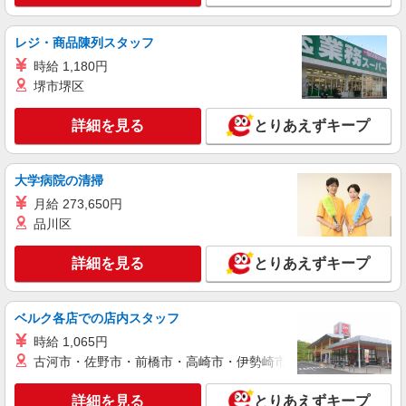
神奈川県藤沢市羽鳥3-17-22
詳細を見る
レジ・商品陳列スタッフ
キープ
時給 1,180円
パート
堺市堺区
ツクイ藤沢羽鳥（訪問入浴）
訪問入浴 介護スタッフ（オペレーター）
詳細を見る
とりあえずキープ
時給1,317円〜1,457円 ★土・祝日は時給100円
アップ！ ※給与幅は資格・経験等による
大学病院の清掃
神奈川県藤沢市羽鳥3-17-22
月給 273,650円
品川区
詳細を見る
キープ
詳細を見る
とりあえずキープ
パート
ツクイ・サンフォレスト藤沢駅前（訪問介護）
訪問介護 ホームヘルパー
ベルク各店での店内スタッフ
時給1,320円〜1,540円 ★土日祝日は時給100円
時給 1,065円
アップ！ ・身体介護手当:500円/時間 ・早朝夜間
深夜手当:300円/時間 （18:00〜翌07:59の時間
古河市・佐野市・前橋市・高崎市・伊勢崎市・太田市・館林市・
神奈川県藤沢市鵠沼石上1丁目13番15号
帯） ・ICT手当:2,000円/月 ・深夜割増は別途支給
・ケア→ケアの移動時間も賃金（時給）を支給 ※
詳細を見る
とりあえずキープ