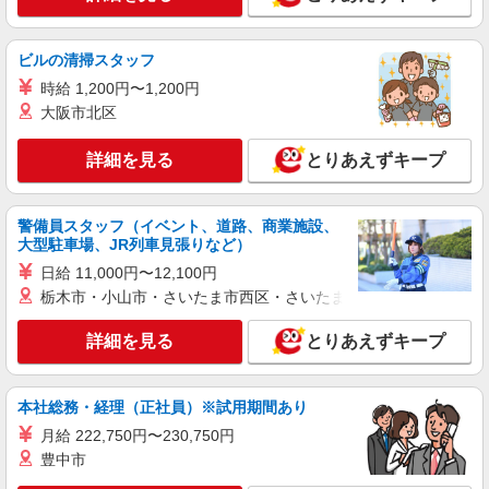
詳細を見る
キープ
給与幅は資格・経験等による
アルバイト
パート
ビルの清掃スタッフ
SOMPOケア ラヴィーレレジデンス辻堂西海岸/5337bz2
時給 1,200円〜1,200円
ケアサポート
大阪市北区
時給1,270円 ◎週20時間以上勤務（社保加入
者）の場合は時給1,320円
詳細を見る
とりあえずキープ
神奈川県藤沢市辻堂西海岸2-12-2
詳細を見る
キープ
警備員スタッフ（イベント、道路、商業施設、
大型駐車場、JR列車見張りなど）
アルバイト
パート
日給 11,000円〜12,100円
SOMPOケア ハッピーデイズ湘南台/5064ja2
栃木市・小山市・さいたま市西区・さいたま市岩槻区・久喜市・
介護スタッフ
詳細を見る
とりあえずキープ
【介護福祉士】 時給1,410円 ◎週20時間以上
勤務（社保加入者）の場合は時給1,460円 【実務
者研修・初任者研修（ヘルパー1級・2級）・無資
神奈川県藤沢市湘南台4-26-1 【そんぽの家
格】 時給1,330円 ◎週20時間以上勤務（社保加入
本社総務・経理（正社員）※試用期間あり
S 湘南台】1階
者）の場合は時給1,380円
月給 222,750円〜230,750円
詳細を見る
豊中市
キープ