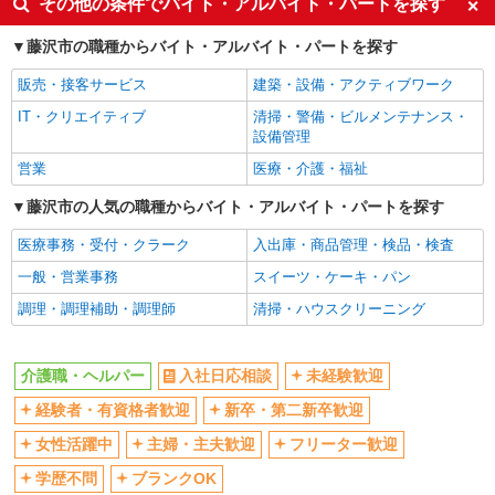
その他の条件でバイト・アルバイト・パートを探す
経験者・有資格者歓迎
新卒・第二新卒歓迎
藤沢市の職種からバイト・アルバイト・パートを探す
女性活躍中
主婦・主夫歓迎
販売・接客サービス
建築・設備・アクティブワーク
フリーター歓迎
学歴不問
IT・クリエイティブ
清掃・警備・ビルメンテナンス・
ブランクOK
ミドル（40代～）活躍中
設備管理
エルダー（50代～）活躍中
シニア（60代～）活躍中
営業
医療・介護・福祉
高収入・高額
ボーナス・賞与あり
藤沢市の人気の職種からバイト・アルバイト・パートを探す
昇給あり
完全週休2日制
医療事務・受付・クラーク
入出庫・商品管理・検品・検査
フルタイム歓迎
禁煙・分煙
一般・営業事務
スイーツ・ケーキ・パン
駅直結・駅チカ
車通勤OK
調理・調理補助・調理師
清掃・ハウスクリーニング
バイク通勤OK
自転車通勤OK
残業少なめ（月20h未満）
交通費支給
介護職・ヘルパー
入社日応相談
未経験歓迎
社会保険あり
産休・育休取得実績あり
経験者・有資格者歓迎
新卒・第二新卒歓迎
退職金・財形貯蓄制度あり
各種手当（家族・役職・インセン
ティブなど）あり
女性活躍中
主婦・主夫歓迎
フリーター歓迎
制服貸与
研修制度あり
学歴不問
ブランクOK
資格取得支援制度あり