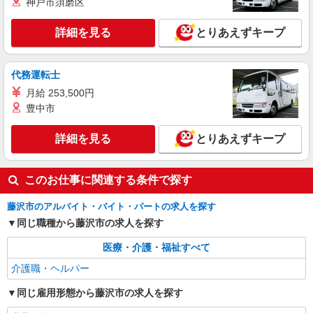
神戸市須磨区
【月給】276,620円〜305,920円 ▼給与詳細 処
遇改善手当：35,920円 夜勤手当：30,000円（5回
詳細を見る
とりあえずキープ
分） ※6回目以降は1回6,000円支給 ▼下記別途支
神奈川県藤沢市今田741‐1
給 通勤手当 年末年始手当：380円/時 寸志あり：
年2回（6月・12月） ※業績による 特別報酬：平
詳細を見る
キープ
均34.1万円（最高額135万円） ※2025年6月支給実
代務運転士
績 ※処遇改善手当は試用期間中(3ヶ月)は支給なし
月給 253,500円
豊中市
詳細を見る
とりあえずキープ
このお仕事に関連する条件で探す
藤沢市のアルバイト・バイト・パートの求人を探す
同じ職種から藤沢市の求人を探す
医療・介護・福祉すべて
介護職・ヘルパー
同じ雇用形態から藤沢市の求人を探す