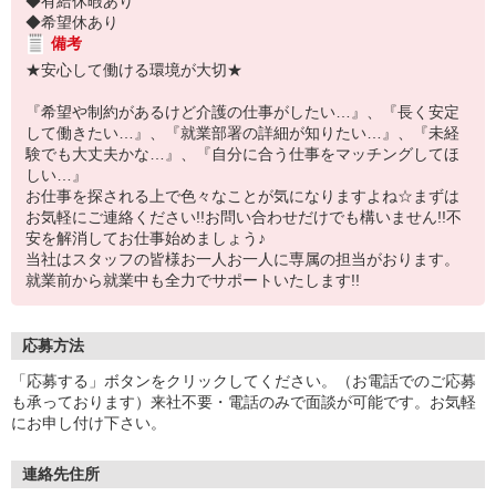
◆有給休暇あり
◆希望休あり
備考
★安心して働ける環境が大切★
『希望や制約があるけど介護の仕事がしたい…』、『長く安定
して働きたい…』、『就業部署の詳細が知りたい…』、『未経
験でも大丈夫かな…』、『自分に合う仕事をマッチングしてほ
しい…』
お仕事を探される上で色々なことが気になりますよね☆まずは
お気軽にご連絡ください!!お問い合わせだけでも構いません!!不
安を解消してお仕事始めましょう♪
当社はスタッフの皆様お一人お一人に専属の担当がおります。
就業前から就業中も全力でサポートいたします!!
応募方法
「応募する」ボタンをクリックしてください。（お電話でのご応募
も承っております）来社不要・電話のみで面談が可能です。お気軽
にお申し付け下さい。
連絡先住所