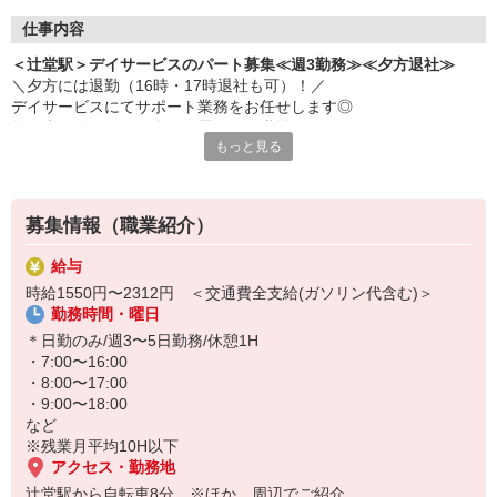
仕事内容
＜辻堂駅＞デイサービスのパート募集≪週3勤務≫≪夕方退社≫
＼夕方には退勤（16時・17時退社も可）！／
デイサービスにてサポート業務をお任せします◎
笑い声の絶えない、楽しい雰囲気の職場です♪
もっと見る
＜お仕事内容＞
・お散歩の付き添い
・生活相談/お話相手
募集情報（職業紹介）
・食事の提供/介助
・ご自宅までの送迎（できる方のみ） など
給与
時給1550円〜2312円 ＜交通費全支給(ガソリン代含む)＞
働く時間は日勤帯のみ！勤務は週3日からOKなので、プライベート
勤務時間・曜日
との両立らくらくです♪
＊日勤のみ/週3〜5日勤務/休憩1H
まずは気軽にご応募を♪
・7:00〜16:00
・8:00〜17:00
・9:00〜18:00
など
※残業月平均10H以下
アクセス・勤務地
辻堂駅から自転車8分 ※ほか、周辺でご紹介