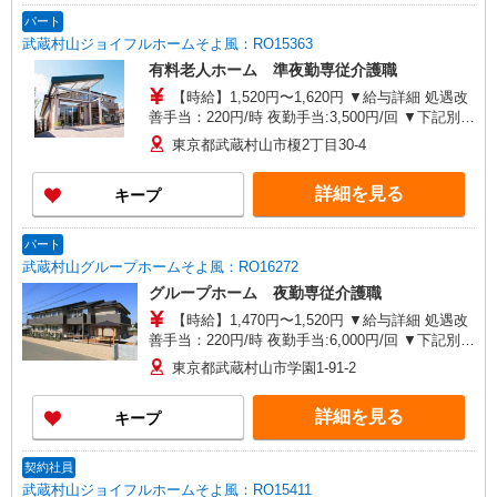
パート
武蔵村山ジョイフルホームそよ風：RO15363
有料老人ホーム 準夜勤専従介護職
【時給】1,520円〜1,620円 ▼給与詳細 処遇改
善手当：220円/時 夜勤手当:3,500円/回 ▼下記別途
支給 通勤手当 年末年始手当：380円/時 ※12/300
東京都武蔵村山市榎2丁目30-4
時〜1/324時 寸志あり：年2回（6月・12月） ※業
績による ※処遇改善手当は試用期間中(3ヶ月)は支
詳細を見る
キープ
給なし
パート
武蔵村山グループホームそよ風：RO16272
グループホーム 夜勤専従介護職
【時給】1,470円〜1,520円 ▼給与詳細 処遇改
善手当：220円/時 夜勤手当:6,000円/回 ▼下記別途
支給 通勤手当 年末年始手当：380円/時 寸志あ
東京都武蔵村山市学園1-91-2
り：年2回（6月・12月） ※業績による ※処遇改
善手当は試用期間中(3ヶ月)は支給なし
詳細を見る
キープ
契約社員
武蔵村山ジョイフルホームそよ風：RO15411