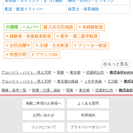
美容師・ネイリスト・まつげ施術
梱包・仕分け・ピッキング
バイク通勤OK
自転車通勤OK
配送・配達ドライバー
保育士・保育補助
残業少なめ（月20h未満）
交通費支給
社会保険あり
産休・育休取得実績あり
介護職・ヘルパー
入社日応相談
未経験歓迎
退職金・財形貯蓄制度あり
各種手当（家族・役職・インセン
経験者・有資格者歓迎
新卒・第二新卒歓迎
ティブなど）あり
制服貸与
研修制度あり
女性活躍中
主婦・主夫歓迎
フリーター歓迎
資格取得支援制度あり
学歴不問
ブランクOK
同じ職種から求人を探す
もっと見る
アルバイト・バイト・求人TOP
関東
東京都
武蔵村山市
株式会社kotri
医療・介護・福祉
アルバイト・バイト・求人TOP
東京都の路線
ＪＲ中央線
立川駅
株式会
介護職・ヘルパー
職種・条件一覧
医療・介護・福祉
関東
東京都
武蔵村山市
株式会社k
同じ特徴から求人を探す
掲載ご希望のお客様へ
よくある質問
未経験歓迎
ミドル（40代～）活躍中
ボーナス・賞与あり
車通勤OK
お問い合わせ
利用規約
交通費支給
社会保険あり
リンクについて
プライバシーポリシー
産休・育休取得実績あり