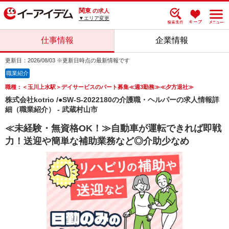
関東
の求人
▼エリア変更
仕事情報
企業情報
更新日：2026/08/03 ※更新日時点の最新情報です
職業紹介
職種：＜玉川上水駅＞デイサービスのパート募集≪週3勤務≫≪夕方退社≫
株式会社kotrio /●SW-S-2022180の介護職・ヘルパーの求人情報詳
細（職業紹介） - 武蔵村山市
≪未経験・無資格OK！≫自動車が運転できれば即戦
力！送迎や簡単な補助業務など◎介助少なめ