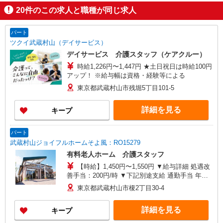
20
件のこの求人と職種が同じ求人
パート
ツクイ武蔵村山（デイサービス）
デイサービス 介護スタッフ（ケアクルー）
時給1,226円〜1,447円 ★土日祝日は時給100円
アップ！ ※給与幅は資格・経験等による
東京都武蔵村山市残堀5丁目101-5
詳細を見る
キープ
パート
武蔵村山ジョイフルホームそよ風：RO15279
有料老人ホーム 介護スタッフ
【時給】1,450円〜1,550円 ▼給与詳細 処遇改
善手当：200円/時 ▼下記別途支給 通勤手当 年末
年始手当：380円/時 ※12/300時〜1/324時 寸志あ
東京都武蔵村山市榎2丁目30-4
り：年2回（6月・12月） ※業績による ※処遇改
善手当は試用期間中(3ヶ月)は支給なし
詳細を見る
キープ