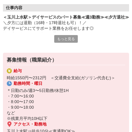
仕事内容
＜玉川上水駅＞デイサービスのパート募集≪週3勤務≫≪夕方退社≫
＼夕方には退勤（16時・17時退社も可）！／
デイサービスにてサポート業務をお任せします◎
笑い声の絶えない、楽しい雰囲気の職場です♪
もっと見る
＜お仕事内容＞
・お散歩の付き添い
・生活相談/お話相手
募集情報（職業紹介）
・食事の提供/介助
・ご自宅までの送迎（できる方のみ） など
給与
時給1550円〜2312円 ＜交通費全支給(ガソリン代含む)＞
働く時間は日勤帯のみ！勤務は週3日からOKなので、プライベート
勤務時間・曜日
との両立らくらくです♪
＊日勤のみ/週3〜5日勤務/休憩1H
まずは気軽にご応募を♪
・7:00〜16:00
・8:00〜17:00
・9:00〜18:00
など
※残業月平均10H以下
アクセス・勤務地
玉川上水駅⇒徒歩10分≪車通勤OK≫