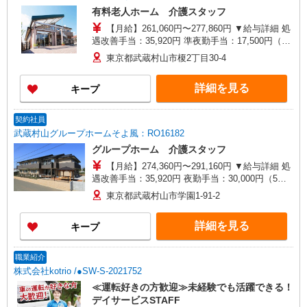
有料老人ホーム 介護スタッフ
【月給】261,060円〜277,860円 ▼給与詳細 処
遇改善手当：35,920円 準夜勤手当：17,500円（5
回分） ※6回目以降は1回3,500円支給 ▼下記別途
東京都武蔵村山市榎2丁目30-4
支給 通勤手当 年末年始手当：380円/時 ※12/300
時〜1/324時 寸志あり：年2回（6月・12月） ※業
詳細を見る
キープ
績による 特別報酬：平均18.9万円（最高額120万
円） ※2025年6月支給実績 ※処遇改善手当は試用
期間中(3ヶ月)は支給なし
契約社員
武蔵村山グループホームそよ風：RO16182
グループホーム 介護スタッフ
【月給】274,360円〜291,160円 ▼給与詳細 処
遇改善手当：35,920円 夜勤手当：30,000円（5回
分） ※6回目以降は1回6,000円支給 ▼下記別途支
東京都武蔵村山市学園1-91-2
給 通勤手当 年末年始手当：380円/時 ※12/300
時〜1/324時 寸志あり：年2回（6月・12月） ※業
詳細を見る
キープ
績による 特別報酬：平均26.6万円（最高額109万
円） ※2025年6月支給実績 ※処遇改善手当は試用
期間中(3ヶ月)は支給なし
職業紹介
株式会社kotrio /●SW-S-2021752
≪運転好きの方歓迎≫未経験でも活躍できる！
デイサービスSTAFF