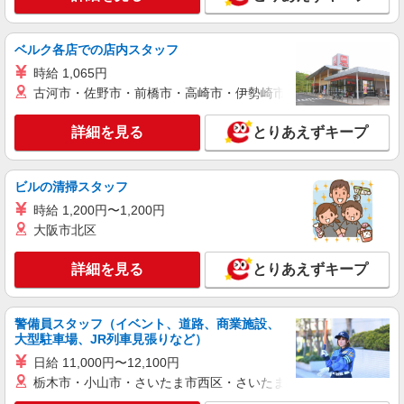
通費全支給(ガソリン代含む)＞
武蔵村山市
ベルク各店での店内スタッフ
詳細を見る
キープ
時給 1,065円
古河市・佐野市・前橋市・高崎市・伊勢崎市・太田市・館林市・
派遣社員
株式会社kotrio /●TC-H-1992650
詳細を見る
とりあえずキープ
武蔵砂川＊グループホームSTAFF＊生活のサ
ポート業務を担当
ビルの清掃スタッフ
時給1600円〜2250円 ＜日払い有/週払い有/交
通費全支給(ガソリン代含む)＞
時給 1,200円〜1,200円
武蔵村山市 ＊来社不要・面接なし
大阪市北区
詳細を見る
詳細を見る
キープ
とりあえずキープ
派遣社員
警備員スタッフ（イベント、道路、商業施設、
株式会社kotrio /●TC-H-1992833
大型駐車場、JR列車見張りなど）
玉川上水駅｜シニア向けマンションで夜勤専従
日給 11,000円〜12,100円
＊暮らしのお手伝い
栃木市・小山市・さいたま市西区・さいたま市岩槻区・久喜市・
時給1600円〜2250円 ＜日払い有/週払い有/交
通費全支給(ガソリン代含む)＞