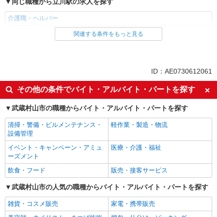
同じ職種から立川駅の求人を探す
介護職・ヘルパー
関連する条件をもっと見る
同じ雇用形態から立川駅の求人を探す
職業紹介
同じ特徴から立川駅の求人を探す
ID：AE0730612061
入社日応相談
未経験歓迎
その他の条件でバイト・アルバイト・パートを探す
経験者・有資格者歓迎
新卒・第二新卒歓迎
武蔵村山市の職種からバイト・アルバイト・パートを探す
女性活躍中
主婦・主夫歓迎
清掃・警備・ビルメンテナンス・
軽作業・製造・物流
フリーター歓迎
学歴不問
設備管理
ブランクOK
ミドル（40代～）活躍中
イベント・キャンペーン・アミュ
医療・介護・福祉
エルダー（50代～）活躍中
シニア（60代～）活躍中
ーズメント
高収入・高額
ボーナス・賞与あり
飲食・フード
販売・接客サービス
昇給あり
完全週休2日制
武蔵村山市の人気の職種からバイト・アルバイト・パートを探す
フルタイム歓迎
禁煙・分煙
雑貨・コスメ販売
家電・携帯販売
駅直結・駅チカ
車通勤OK