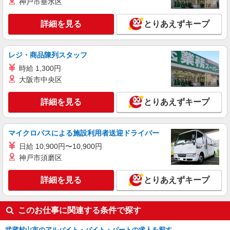
30,000円 ・役職手当：10,000〜70,000円 ・処遇改
神戸市垂水区
武蔵村山市
善手当：20,000〜60,000円（勤続年数、保有資格
により変動） ・固定残業手当：20,000円（10時
詳細を見る
とりあえずキープ
詳細を見る
キープ
間） ※固定残業時間を超過する場合には超過勤務
手当として別途支給 ・夜勤手当：10,000円/1回
（上記給与とは別に支給） 下記資格をお持ちの方
派遣社員
レジ・商品陳列スタッフ
歓迎 ・認知症介護基礎研修 ・初任者研修 ・実務
株式会社kotrio /●TC-H-1882994
者研修 ・介護福祉士 など
時給 1,300円
武蔵砂川／4名急募！シニア向けマンション
大阪市中央区
STAFF＊身体負担少なめ
時給1600円〜2250円 ＜日払い有/週払い有/交
詳細を見る
とりあえずキープ
通費全支給(ガソリン代含む)＞
武蔵村山市 ＊来社不要・面接なし
マイクロバスによる施設利用者送迎ドライバー
詳細を見る
キープ
日給 10,900円〜10,900円
神戸市須磨区
詳細を見る
とりあえずキープ
このお仕事に関連する条件で探す
武蔵村山市のアルバイト・バイト・パートの求人を探す