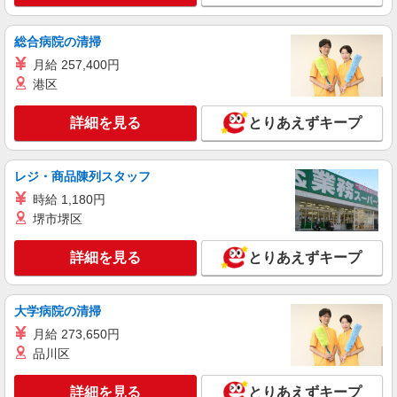
東京都武蔵村山市
総合病院の清掃
詳細を見る
キープ
月給 257,400円
港区
派遣社員
株式会社ブレイブ（マイナビグループ）/MDN13
詳細を見る
とりあえずキープ
介護スタッフ ◆デイサービス、サービス付き
高齢者向け住宅、グループホームなど様々な勤
務先から選べます。
レジ・商品陳列スタッフ
未経験：時給1600〜1800円（資格・経験によ
る） 経験者：時給1800〜2000円（資格・経験によ
時給 1,180円
る） ◎月収例 時給2000円×1日8時間×22日（週5
東京都武蔵村山市 ★その他、近隣に多数勤務
堺市堺区
日）＝35万2000円 ◆昇給あり ◆支払い方法 ※日
地あります！
払い/週払い/月払い対応も可能です。詳しくは面談
詳細を見る
時にご相談ください。 ◆交通費：別途全額支給 ※
とりあえずキープ
詳細を見る
キープ
当社規定あり
大学病院の清掃
派遣社員
株式会社kotrio /●TC-H-1975051
月給 273,650円
玉川上水駅｜リハビリ補助などのデイサービス
品川区
STAFF♪未経験OK
時給1600円〜2250円 ＜日払い有/週払い有/交
詳細を見る
とりあえずキープ