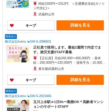
時給1550円〜2312円 ＜交通費全支給(ガソリ
ン代含む)＞
武蔵村山市
詳細を見る
キープ
職業紹介
株式会社kotrio /●SW-S-2096831
正社員で採用します。最短2週間で内定でま
す。就労支援STAFF募集
【正社員】月給240,000〜400,000円 ・基本
給：200,000円〜220,000円 ・資格手当：10,000〜
30,000円 ・役職手当：10,000〜70,000円 ・処遇改
東京都武蔵村山市
善手当：20,000〜60,000円（勤続年数、保有資格
により変動） ・固定残業手当：20,000円（10時
詳細を見る
キープ
間） ※固定残業時間を超過する場合には超過勤務
手当として別途支給 ・夜勤手当：10,000円/1回
（上記給与とは別に支給） 下記資格をお持ちの方
職業紹介
歓迎 ・認知症介護基礎研修 ・初任者研修 ・実務
株式会社kotrio /●SW-S-2023466
者研修 ・介護福祉士 など
玉川上水駅≫1日5h〜勤務OK＊高齢者マンシ
ョンのサポートSTAFF