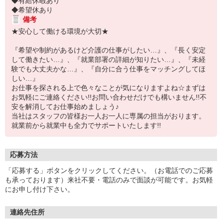
◆有給休暇あり
◆希望休あり
備考
★安心して働ける環境が大切★
『希望や制約があるけど介護の仕事がしたい…』、『長く安定
して働きたい…』、『就業部署の詳細が知りたい…』、『未経
験でも大丈夫かな…』、『自分に合う仕事をマッチングしてほ
しい…』
お仕事を探される上で色々なことが気になりますよね☆まずは
お気軽にご連絡ください!!お問い合わせだけでも構いません!!不
安を解消してお仕事始めましょう♪
当社はスタッフの皆様お一人お一人に専属の担当がおります。
就業前から就業中も全力でサポートいたします!!
応募方法
「応募する」ボタンをクリックしてください。（お電話でのご応募
も承っております）来社不要・電話のみで面談が可能です。お気軽
にお申し付け下さい。
連絡先住所