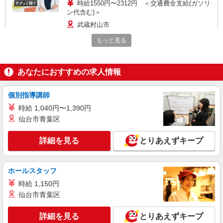
時給1550円〜2312円 ＜交通費全支給(ガソリ
ン代含む)＞
武蔵村山市
もっと見る
詳細を見る
キープ
派遣社員
あなたにおすすめの求人情報
株式会社kotrio /●TC-H-2010395
玉川上水＊少人数グルホで利用者さんと家事や
個別指導講師
掃除など♪日払いOK
時給 1,040円〜1,390円
時給1600円〜2250円 ＜日払い有/週払い有/交
仙台市青葉区
通費全支給(ガソリン代含む)＞
武蔵村山市
詳細を見る
とりあえずキープ
詳細を見る
キープ
ホールスタッフ
派遣社員
時給 1,150円
株式会社トラストグロース 新宿本社 第3営業部
仙台市青葉区
介護付き有料老人ホームでの介護士
時給：初任者研修1226円/実務者研修1250円/介
詳細を見る
とりあえずキープ
護福祉士1350円 ※資格や経験などによる