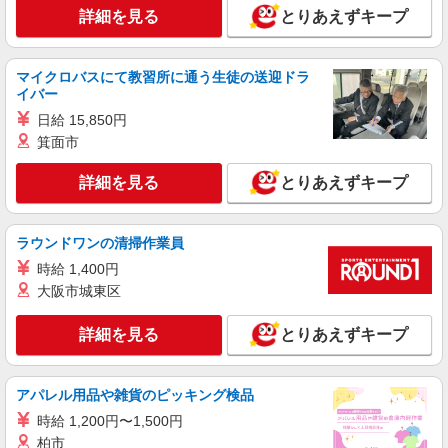
詳細を見る
とりあえずキープ
武蔵村山市
詳細を見る
キープ
マイクロバスにて教習所に通う生徒の送迎ドラ
イバー
派遣社員
日給 15,850円
株式会社kotrio /●TC-H-1883006
箕面市
玉川上水駅≫稼げる◎シニアマンション
STAFF！日勤のみ/夜勤可
詳細を見る
とりあえずキープ
時給1600円〜2250円 ＜日払い有/週払い有/交
通費全支給(ガソリン代含む)＞
ラウンドワンの清掃作業員
武蔵村山市
時給 1,400円
詳細を見る
キープ
大阪市城東区
詳細を見る
とりあえずキープ
職業紹介
株式会社kotrio /●SW-S-2078102
★高収入★未経験でも高時給1550円〜｜高級
アパレル用品や雑貨のピッキング検品
シニア向け住宅STAFF
時給 1,200円〜1,500円
時給1550円〜2312円 ＜交通費全支給(ガソリ
ン代含む)＞
柏市