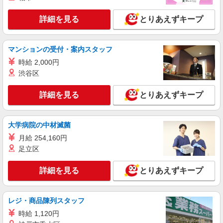
武蔵村山市
詳細を見る
とりあえずキープ
詳細を見る
キープ
マンションの受付・案内スタッフ
職業紹介
時給 2,000円
株式会社kotrio /●SW-S-2078222
渋谷区
シニア住宅のパートSTAFF◎日常のお手伝い
を担当！時短勤務OK
詳細を見る
とりあえずキープ
時給1550円〜2312円 ＜交通費全支給(ガソリ
ン代含む)＞
武蔵村山市
大学病院の中材滅菌
月給 254,160円
詳細を見る
キープ
足立区
職業紹介
詳細を見る
とりあえずキープ
株式会社kotrio /●SW-S-2078434
賞与年2回≪玉川上水駅すぐ≫綺麗な高齢者マ
ンションの見守りSTAFF
レジ・商品陳列スタッフ
【正社員】月給240,000〜400,000円 ・基本
時給 1,120円
給：200,000円〜220,000円 ・資格手当：10,000〜