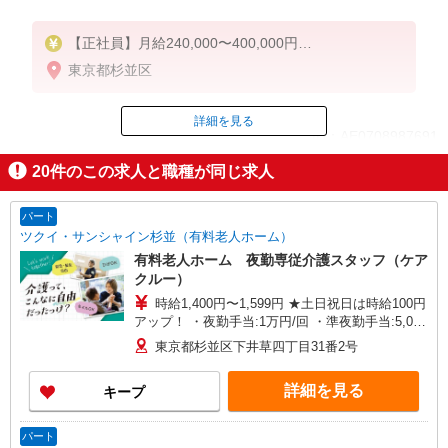
【正社員】月給240,000〜400,000円
・基本給：200,000円〜220,000円
東京都杉並区
・資格手当：10,000〜30,000円
・役職手当：10,000〜70,000円
・処遇改善手当：20,000〜60,000円（勤続年数、保
詳細を見る
ID：AE0708987691
有資格により変動）
・固定残業手当：20,000円（10時間）
20
件のこの求人と職種が同じ求人
※固定残業時間を超過する場合には超過勤務手当と
掲載期間終了
して別途支給
パート
下記資格をお持ちの方歓迎
ツクイ・サンシャイン杉並（有料老人ホーム）
・認知症介護基礎研修
有料老人ホーム 夜勤専従介護スタッフ（ケア
・初任者研修
クルー）
・実務者研修
時給1,400円〜1,599円 ★土日祝日は時給100円
・介護福祉士 など
アップ！ ・夜勤手当:1万円/回 ・準夜勤手当:5,000
円/回 ・食事手当:500円/日（1日6時間以上勤務の
東京都杉並区下井草四丁目31番2号
方対象） ・居住支援特別手当:120円/時給含む ※
給与幅は資格・経験等による
詳細を見る
キープ
パート