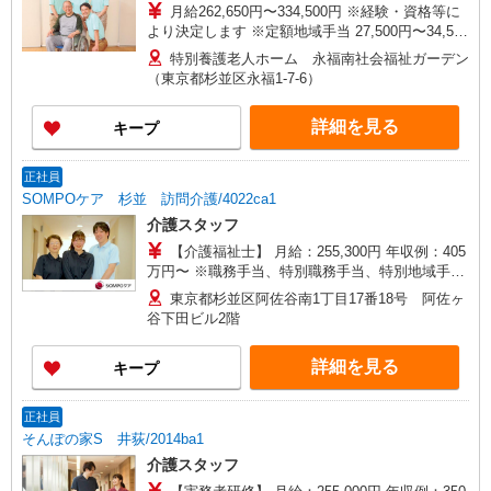
月給262,650円〜334,500円 ※経験・資格等に
より決定します ※定額地域手当 27,500円〜34,500
円・処遇改善手当 40,000円〜50,000円・居住支援
特別養護老人ホーム 永福南社会福祉ガーデン
手当 20,000円〜含む ▼別途手当あり 住宅手当
（東京都杉並区永福1-7-6）
15,000円／月（賃貸住宅の場合） 東京都居住支援
特別手当 10,000円〜20,000円／月 夜勤手当
詳細を見る
キープ
10,000円／回 扶養手当 10,000円（配偶者）・
3,000円（子若しくは父母） 年末年始手当あり
（12/30〜1/3）
正社員
SOMPOケア 杉並 訪問介護/4022ca1
介護スタッフ
【介護福祉士】 月給：255,300円 年収例：405
万円〜 ※職務手当、特別職務手当、特別地域手
当、（東京都）居住支援特別手当、働きがい向上
東京都杉並区阿佐谷南1丁目17番18号 阿佐ヶ
手当、日祝手当（月平均2回分）、深夜勤手当（月
谷下田ビル2階
平均4回分）等、毎月平均的に支払われる手当を含
みます。 ※居住支援特別手当は勤続5年目までの
詳細を見る
キープ
方はさらに1万円支給（再入社は除く） ◎賞与：
基本給2.08ヶ月分/年支給 ◎残業時は別途時間外手
当支給（超過1分〜）
正社員
そんぽの家S 井荻/2014ba1
介護スタッフ