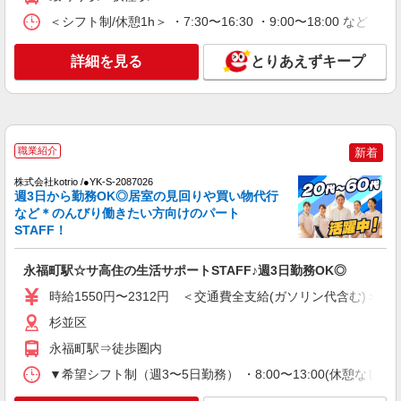
詳細を見る
キープ
までの方はさらに時給＋50円（再入社者は除く）
＜シフト制/休憩1h＞ ・7:30〜16:30 ・9:00〜18:00 など
正社員
詳細を見る
とりあえずキープ
SOMPOケア 高井戸 デイサービス/3111ja1
介護スタッフ
【介護福祉士】 月給：285,300円 年収例：385
万円〜 ※職務手当、特別職務手当、特別地域手
当、（東京都）居住支援特別手当、働きがい向上
東京都杉並区上高井戸3-6-9 ベルシャトウ上
職業紹介
新着
手当含む ※居住支援特別手当は勤続5年目までの
高井戸1階
方はさらに1万円支給（再入社は除く） ◎賞与：
株式会社kotrio /●YK-S-2087026
基本給2.08ヶ月分/年支給 ◎残業時は別途時間外手
週3日から勤務OK◎居室の見回りや買い物代行
詳細を見る
キープ
当支給（超過1分〜）
など＊のんびり働きたい方向けのパート
STAFF！
正社員
そんぽの家S 井荻/2014ba1
永福町駅☆サ高住の生活サポートSTAFF♪週3日勤務OK◎
介護スタッフ
時給1550円〜2312円 ＜交通費全支給(ガソリン代含む)＞
【介護福祉士】 月給：339,300円 年収例：450
杉並区
万円〜 ※職務手当、特別職務手当、特別地域手
当、（東京都）居住支援特別手当、特別夜勤手
東京都杉並区井草3丁目17-13
永福町駅⇒徒歩圏内
当、日祝手当（月平均2回分）、夜勤手当（月平均
5回分）等、毎月平均的に支払われる手当を含みま
▼希望シフト制（週3〜5日勤務） ・8:00〜13:00(休憩なし) ・8
詳細を見る
キープ
す。 ※居住支援特別手当は勤続5年目までの方は