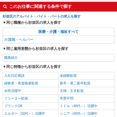
NEW
派遣社員
株式会社kotrio /●SW-H2-2103194
このお仕事に関連する条件で探す
西荻窪駅◎負担少なめの障がい者支援員★社
杉並区のアルバイト・バイト・パートの求人を探す
会活動の見守りなど
同じ職種から杉並区の求人を探す
時給1650円〜2312円 ＜日払い有/週払い有/交
通費全支給(ガソリン代含む)＞
医療・介護・福祉すべて
東京都杉並区
介護職・ヘルパー
詳細を見る
キープ
同じ雇用形態から杉並区の求人を探す
NEW
職業紹介
派遣社員
株式会社kotrio /●SW-H2-2099059
同じ特徴から杉並区の求人を探す
[ 綺麗 ]高級シニアマンションで生活ケア/見
守りなど/阿佐ケ谷駅
入社日応相談
未経験歓迎
時給1650円〜2312円 ＜日払い有/週払い有/交
経験者・有資格者歓迎
新卒・第二新卒歓迎
通費全支給(ガソリン代含む)＞
女性活躍中
主婦・主夫歓迎
杉並区 最寄駅：阿佐ヶ谷
フリーター歓迎
学歴不問
詳細を見る
キープ
ブランクOK
ミドル（40代～）活躍中
エルダー（50代～）活躍中
シニア（60代～）活躍中