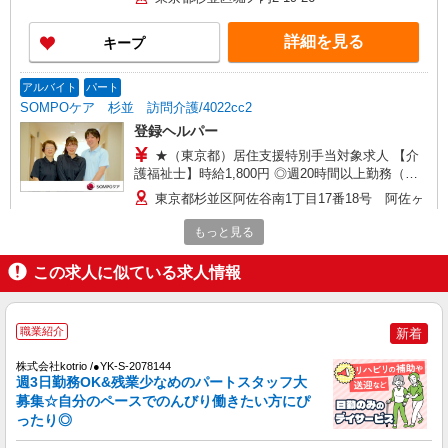
支援特別手当、日祝手当（月平均2回分）、深夜勤
手当（月平均5回分）等、毎月平均的に支払われる
詳細を見る
キープ
手当を含みます。 ※居住支援特別手当は勤続5年
目までの方はさらに1万円支給（再入社は除く）
◎賞与：基本給2.08ヶ月分/年支給 ◎残業時は別途
アルバイト
パート
時間外手当支給（超過1分〜）
SOMPOケア 杉並 訪問介護/4022cc2
登録ヘルパー
★（東京都）居住支援特別手当対象求人 【介
護福祉士】時給1,800円 ◎週20時間以上勤務（社
保加入者）の場合は時給1,850円 ＊早朝夜間（〜8
東京都杉並区阿佐谷南1丁目17番18号 阿佐ヶ
時、18時〜）：時給2,250円〜 ＊日曜祝日：時給
谷下田ビル2階
2,100円〜 【実務者研修・初任者研修（ヘルパー1
もっと見る
級・2級）】時給1,720円 ◎週20時間以上勤務（社
詳細を見る
キープ
保加入者）の場合は時給1,770円 ＊早朝夜間（〜8
この求人に似ている求人情報
時、18時〜）：時給2,150円〜 ＊日曜祝日：時給
2,020円〜 ◎身体介助、生活援助が同時給 ◎キャ
正社員
ンセル手当：職務時給の60％支給 ※居住支援特別
SOMPOケア 杉並 定期巡回/4024ia1
職業紹介
新着
手当は勤続5年目までの方はさらに時給＋50円（再
介護スタッフ
入社者は除く）
株式会社kotrio /●YK-S-2078144
【実務者研修】 月給：250,000円 年収例：340
週3日勤務OK&残業少なめのパートスタッフ大
万円〜 【初任者研修】 月給：240,300円 年収例：
募集☆自分のペースでのんびり働きたい方にぴ
330万円〜 ※職務手当、（東京都）居住支援特別
東京都杉並区阿佐谷南1丁目17番18号 阿佐ヶ
ったり◎
手当、日祝手当（月平均2回分）、在宅手当（月平
谷下田ビル2階
均20回分）等、毎月平均的に支払われる手当を含