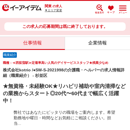
関東
の求人
▼エリア変更
この求人の応募期間は既に終了しております。
仕事情報
企業情報
職業紹介
職種：≪西荻窪駅≫定着率高い人気のデイサービススタッフ★残業少なめ
株式会社kotrio /●SW-S-2021998の介護職・ヘルパーの求人情報詳
細（職業紹介） - 杉並区
★無資格・未経験OK★リハビリ補助や室内清掃など
の業務からスタート◎20代〜60代まで幅広く活躍
中！
弊社ではあなたにピッタリの職場をご案内します。希望
勤務地や曜日・時間などお気軽にご相談ください。担
当...