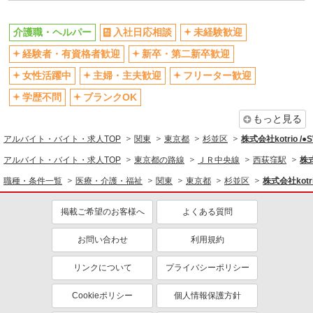
残業少なめ（月20h未満）
交通費支給
介護職・ヘルパー
入社日応相談
未経験歓迎
社会保険あり
産休・育休取得実績あり
経験者・有資格者歓迎
新卒・第二新卒歓迎
退職金・財形貯蓄制度あり
各種手当（家族・役職・インセン
ティブなど）あり
女性活躍中
主婦・主夫歓迎
フリーター歓迎
制服貸与
研修制度あり
学歴不問
ブランクOK
資格取得支援制度あり
もっと見る
同じ職種から求人を探す
アルバイト・バイト・求人TOP
関東
東京都
杉並区
株式会社kotrio /
医療・介護・福祉
アルバイト・バイト・求人TOP
東京都の路線
ＪＲ中央線
西荻窪駅
株式
介護職・ヘルパー
職種・条件一覧
医療・介護・福祉
関東
東京都
杉並区
株式会社kotr
同じ特徴から求人を探す
掲載ご希望のお客様へ
よくある質問
未経験歓迎
ミドル（40代～）活躍中
お問い合わせ
利用規約
ボーナス・賞与あり
車通勤OK
交通費支給
リンクについて
社会保険あり
プライバシーポリシー
産休・育休取得実績あり
Cookieポリシー
個人情報保護方針