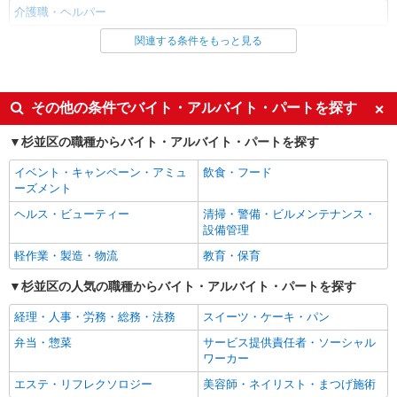
介護職・ヘルパー
関連する条件をもっと見る
同じ雇用形態から西荻窪駅の求人を探す
職業紹介
同じ特徴から西荻窪駅の求人を探す
その他の条件でバイト・アルバイト・パートを探す
入社日応相談
未経験歓迎
杉並区の職種からバイト・アルバイト・パートを探す
経験者・有資格者歓迎
新卒・第二新卒歓迎
イベント・キャンペーン・アミュ
飲食・フード
女性活躍中
主婦・主夫歓迎
ーズメント
フリーター歓迎
学歴不問
ヘルス・ビューティー
清掃・警備・ビルメンテナンス・
設備管理
ブランクOK
ミドル（40代～）活躍中
軽作業・製造・物流
教育・保育
エルダー（50代～）活躍中
シニア（60代～）活躍中
杉並区の人気の職種からバイト・アルバイト・パートを探す
高収入・高額
ボーナス・賞与あり
昇給あり
完全週休2日制
経理・人事・労務・総務・法務
スイーツ・ケーキ・パン
フルタイム歓迎
禁煙・分煙
弁当・惣菜
サービス提供責任者・ソーシャル
ワーカー
駅直結・駅チカ
車通勤OK
エステ・リフレクソロジー
美容師・ネイリスト・まつげ施術
バイク通勤OK
自転車通勤OK