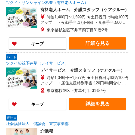
ツクイ・サンシャイン杉並（有料老人ホーム）
有料老人ホーム 介護スタッフ（ケアクルー）
時給1,400円〜1,599円 ★土日祝日は時給100円
アップ！ ・夜勤手当:1万円/回 ・食事手当:500円/
日（1日6時間以上勤務の方対象） ・居住支援特別
東京都杉並区下井草四丁目31番2号
手当:120円/時給含む ※給与幅は資格・経験等によ
る
詳細を見る
キープ
パート
ツクイ杉並下井草（デイサービス）
デイサービス 介護スタッフ（ケアクルー）
時給1,346円〜1,577円 ★土日祝日は時給100円
アップ！ ・居住支援特別手当:120円/時間含む ※
給与幅は資格・経験等による
東京都杉並区下井草4丁目31番7号
詳細を見る
キープ
正社員
社会福祉法人 健誠会 東京事業部
介護職