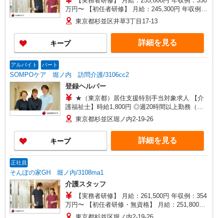
【実務者研修】 月給：255,000円 年収例：350
万円〜 【初任者研修】 月給：245,300円 年収例：
335万円〜 ※職務手当、（東京都）居住支援特別
東京都杉並区井草3丁目17-13
手当、日祝手当（月平均2回分）、夜勤手当（月平
均5回分）等、毎月平均的に支払われる手当を含み
詳細を見る
キープ
ます。 ※居住支援特別手当は勤続5年目までの方
はさらに1万円支給（再入社は除く） ◎賞与：基
本給2.08ヶ月分/年支給 ◎残業時は別途時間外手当
アルバイト
パート
支給（超過1分〜）
SOMPOケア 堀ノ内 訪問介護/3106cc2
登録ヘルパー
★（東京都）居住支援特別手当対象求人 【介
護福祉士】時給1,800円 ◎週20時間以上勤務（社
保加入者）の場合は時給1,850円 ＊夜間
東京都杉並区堀ノ内2-19-26
（18:00〜）：時給2,250円〜 ＊日曜祝日：時給
2,100円〜 【実務者研修・初任者研修（ヘルパー1
詳細を見る
キープ
級・2級）】時給1,720円 ◎週20時間以上勤務（社
保加入者）の場合は時給1,770円 ＊夜間
（18:00〜）：時給2,150円〜 ＊日曜祝日：時給
正社員
2,020円〜 ◎身体介助、生活援助が同時給 ◎キャ
そんぽの家GH 堀ノ内/3108ma1
ンセル手当：職務時給の60％支給 ※居住支援特別
介護スタッフ
手当は勤続5年目までの方はさらに時給＋50円（再
入社者は除く）
【実務者研修】 月給：261,500円 年収例：354
万円〜 【初任者研修・無資格】 月給：251,800円
年収例：341万円〜 ※職務手当、（東京都）居住
東京都杉並区堀ノ内2-19-26