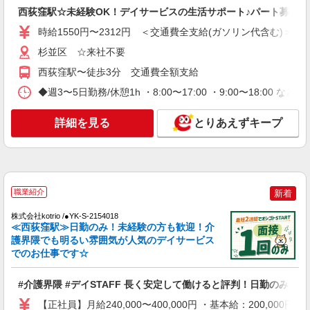
西荻窪駅☆未経験OK！デイサービスの生活サポート♪パート募集◎
みます。 ※居住支援特別手当は勤続5年目までの
詳細を見る
キープ
方はさらに1万円支給（再入社は除く） ◎賞与：
時給1550円〜2312円 ＜交通費全支給(ガソリン代含む)＞
基本給2.08ヶ月分/年支給 ◎残業時は別途時間外手
当支給（超過1分〜）
杉並区 ☆来社不要
正社員
SOMPOケア 高井戸 デイサービス/3111ja1
西荻窪駅〜徒歩3分 交通費全額支給
介護スタッフ
◆週3〜5日勤務/休憩1h ・8:00〜17:00 ・9:00〜18:00 など
【実務者研修】 月給：226,000円 年収例：315
万円〜 【初任者研修・無資格】 月給：216,300円
詳細を見る
とりあえずキープ
年収例：300万円〜 ※職務手当、（東京都）居住
東京都杉並区上高井戸3-6-9 ベルシャトウ上
支援特別手当含む ※居住支援特別手当は勤続5年
高井戸1階
目までの方はさらに1万円支給（再入社は除く）
◎賞与：基本給2.08ヶ月分/年支給 ◎残業時は別途
詳細を見る
キープ
時間外手当支給（超過1分〜）
職業紹介
新着
正社員
株式会社kotrio /●YK-S-2154018
SOMPOケア 杉並 定期巡回/4024ia1
≪西荻窪駅≫日勤のみ！未経験の方も歓迎！介
介護スタッフ
護界隈でも明るい雰囲気が人気のデイサービス
【介護福祉士】 月給：309,300円 年収例：414
でのお仕事です☆
万円〜 ※職務手当、特別職務手当、特別地域手
当、（東京都）居住支援特別手当、働きがい向上
東京都杉並区阿佐谷南1丁目17番18号 阿佐ヶ
#介護界隈 #デイSTAFF 長く安定して働けると評判！日勤のみ
手当、日祝手当（月平均2回分）、在宅手当（月平
谷下田ビル2階
均20回分）等、毎月平均的に支払われる手当を含
【正社員】月給240,000〜400,000円 ・基本給：200,0