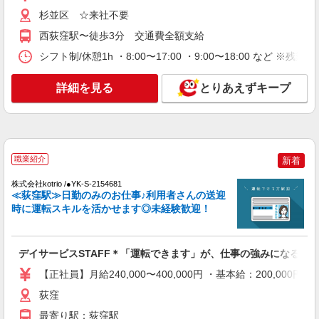
みます。 ■深夜勤手当別途支給：4,000円/回 ◎残
杉並区 ☆来社不要
詳細を見る
キープ
業時は別途時間外手当支給（超過1分〜） ◎居住
支援特別手当は勤続5年目までの方はさらに1万円
西荻窪駅〜徒歩3分 交通費全額支給
支給（再入社は除く） ◎賞与 基本給2.08ヶ月分/
アルバイト
パート
シフト制/休憩1h ・8:00〜17:00 ・9:00〜18:00 など 
年支給
SOMPOケア 杉並 訪問介護/4022cc3
登録ヘルパー
詳細を見る
とりあえずキープ
時給：1,320円 ーーーーーーー 【資格取得
後】 時給1,720円〜 ＊日曜祝日：時給2,020円〜
ーーーーーーー
東京都杉並区阿佐谷南1丁目17番18号 阿佐ヶ
谷下田ビル2階
職業紹介
新着
詳細を見る
キープ
株式会社kotrio /●YK-S-2154681
≪荻窪駅≫日勤のみのお仕事♪利用者さんの送迎
アルバイト
パート
時に運転スキルを活かせます◎未経験歓迎！
SOMPOケア 高井戸 デイサービス/3111ja2
介護スタッフ
★（東京都）居住支援特別手当対象求人 【介
デイサービスSTAFF＊「運転できます」が、仕事の強みになる職
護福祉士】 時給1,410円 ◎週20時間以上勤務（社
【正社員】月給240,000〜400,000円 ・基本給：200,0
保加入者）の場合は時給1,460円 【実務者研修・
東京都杉並区上高井戸3-6-9 ベルシャトウ上
初任者研修（ヘルパー1級・2級）・無資格】 時給
荻窪
高井戸1階
1,330円 ◎週20時間以上勤務（社保加入者）の場
最寄り駅：荻窪駅
合は時給1,380円 ※居住支援特別手当は勤続5年目