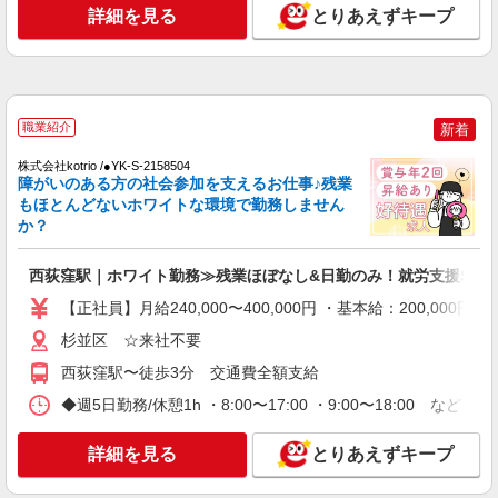
さらに1万円支給（再入社は除く） ◎賞与：基本
詳細を見る
とりあえずキープ
給2.08ヶ月分/年支給 ◎残業時は別途時間外手当支
正社員
給（超過1分〜）
SOMPOケア 杉並 訪問介護/4022ca1
介護スタッフ
【実務者研修】 月給：246,000円 年収例：340
職業紹介
万円〜 【初任者研修】 月給：236,300円 年収例：
新着
325万円〜 ※職務手当、（東京都）居住支援特別
東京都杉並区阿佐谷南1丁目17番18号 阿佐ヶ
株式会社kotrio /●YK-S-2158504
手当、日祝手当（月平均2回分）、深夜勤手当（月
谷下田ビル2階
障がいのある方の社会参加を支えるお仕事♪残業
平均4回分）等、毎月平均的に支払われる手当を含
もほとんどないホワイトな環境で勤務しません
みます。 ※居住支援特別手当は勤続5年目までの
詳細を見る
か？
キープ
方はさらに1万円支給（再入社は除く） ◎賞与：
基本給2.08ヶ月分/年支給 ◎残業時は別途時間外手
当支給（超過1分〜）
西荻窪駅｜ホワイト勤務≫残業ほぼなし&日勤のみ！就労支援STAF
正社員
SOMPOケア 堀ノ内 認知症デイサービス/3110ja1
【正社員】月給240,000〜400,000円 ・基本給：200,0
介護スタッフ
杉並区 ☆来社不要
【介護福祉士】 月給：273,800円 年収例：371
西荻窪駅〜徒歩3分 交通費全額支給
万円〜 ※職務手当、特別職務手当、特別地域手
当、（東京都）居住支援特別手当を含む ※居住支
東京都杉並区堀ノ内2-19-26
◆週5日勤務/休憩1h ・8:00〜17:00 ・9:00〜18:00 な
援特別手当は勤続5年目までの方はさらに1万円支
給（再入社は除く） ◎賞与：基本給2.08ヶ月分/年
詳細を見る
キープ
支給 ◎残業時は別途時間外手当支給（超過1
詳細を見る
とりあえずキープ
分〜）