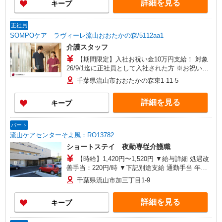
詳細を見る
キープ
正社員
SOMPOケア ラヴィーレ流山おおたかの森/5112aa1
介護スタッフ
【期間限定】入社お祝い金10万円支給！ 対象
26/9/1迄に正社員として入社された方 ※お祝い金
は入社後3か月目の給与で支給、その他詳細は面接
千葉県流山市おおたかの森東1-11-5
時にご案内します 【介護福祉士】月給285,800円
／年収例384万円〜 【実務者研修】月給256,000円
詳細を見る
キープ
／年収例345万円〜 【初任者研修・無資格】月給
247,200円／年収例334万円〜 ※職務手当、働きが
い向上手当、日祝手当（月平均2回分）、夜勤手当
パート
（月平均5回分）等、毎月平均的に支払われる手当
流山ケアセンターそよ風：RO13782
を含む ※介護福祉士のみ、特別職務手当も含む ◎
ショートステイ 夜勤専従介護職
残業時は別途時間外手当支給（超過1分〜） ◎賞
与 基本給2.08ヶ月分/年支給
【時給】1,420円〜1,520円 ▼給与詳細 処遇改
善手当：220円/時 ▼下記別途支給 通勤手当 年末
年始手当：380円/時 寸志あり：年2回（6月・12
千葉県流山市加三丁目1-9
月） ※業績による ※処遇改善手当は試用期間中(3
ヶ月)は支給なし
詳細を見る
キープ