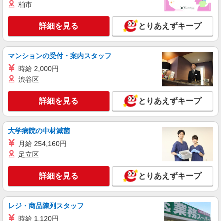
柏市
株式会社kotrio /●SW-S-2097923
介護職の正社員で夜勤一切ナシ！デイサービス
詳細を見る
とりあえずキープ
★運河駅
【正社員】月給240,000〜400,000円 ・基本
給：200,000円〜220,000円 ・資格手当：10,000〜
マンションの受付・案内スタッフ
30,000円 ・役職手当：10,000〜70,000円 ・処遇改
千葉県流山市
善手当：20,000〜60,000円（勤続年数、保有資格
時給 2,000円
により変動） ・固定残業手当：20,000円（10時
渋谷区
詳細を見る
キープ
間） ※固定残業時間を超過する場合には超過勤務
手当として別途支給 ・夜勤手当：10,000円/1回
詳細を見る
（上記給与とは別に支給） 下記資格をお持ちの方
とりあえずキープ
派遣社員
歓迎 ・認知症介護基礎研修 ・初任者研修 ・実務
株式会社kotrio /●CB-H-1899936
者研修 ・介護福祉士 など
＜流山おおたかの森＞デイサービスSTAFF＊
大学病院の中材滅菌
16時退社もOK！子育て世代活躍中
月給 254,160円
時給1500円〜2250円 ＜日払い有/週払い有/交
足立区
通費全支給(ガソリン代含む)＞
流山市内 流山おおたかの森西など
詳細を見る
とりあえずキープ
詳細を見る
キープ
レジ・商品陳列スタッフ
派遣社員
時給 1,120円