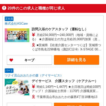
20
件のこの求人と職種が同じ求人
正社員
株式会社ASCare
訪問入浴のケアスタッフ（運転なし）
月給234,000円〜240,000円（地域・資格によ
る） ★介護福祉士の方は月給20,000円加算（資格
手当） 別途交通費支給（30,000円上限／月） 別途
■茨城県 【在達介護センターつくば】茨城県つ
残業手当（月平均残業時間15時間）残業代全額支
くば市島名2298番地（諏訪C12-9）X-STAGE 001
給
号室 ■千葉県 【在宅介護センター流山】千葉県流
山市南流山四丁目6番地15 張替ビル101号室 【在
詳細を見る
キープ
宅介護センター東船橋】千葉県船橋市薬円台四丁
目14番地8 ソフィー田園 2階 【在宅介護センタ
ー船橋】千葉県船橋市行田一丁目46番21号 【在宅
パート
介護センター市川】千葉県市川市市川南三丁目13
ツクイ流山おおたかの森（デイサービス）
番地2 サンライズ鈴木102号室 ■埼玉県 【三郷営
デイサービス 介護スタッフ（ケアクルー）
業所】埼玉県三郷市早稲田三丁目7番1号 パーク
時給1,140円〜1,447円 ★土日祝日は時給100円
サイド早稲田III1階102号室
アップ！ 介護福祉士所持：1170円 介護職員実務
者研修所持：1160円 ※給与幅は資格・経験等によ
千葉県流山市おおたかの森西4丁目18番地13
る