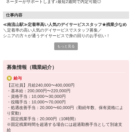
ネーターがサポートします♪最短2週間で内定可能◎
・介護福祉士 など
仕事内容
≪南流山駅≫定着率高い人気のデイサービススタッフ★残業少なめ
＼定着率の高い人気のデイサービスでスタッフ募集／
シニアの方々が通うデイサービスで身の回りのお手伝い！
もっと見る
≪お仕事内容≫
・リハビリ補助
・施設内の清掃
・レクリエーションの催し
募集情報（職業紹介）
・利用者さんに合わせた介助
・送迎業務（希望者のみ） など
給与
【正社員】月給240,000〜400,000円
≪長く働けるポイント≫
・基本給：200,000円〜220,000円
・完全週休2日制+柔軟なシフトで、予定を優先しながら無理なく続
・資格手当：10,000〜30,000円
けられる◎
・役職手当：10,000〜70,000円
・日勤のみで残業も少ないため、プライベートの時間もしっかり確
・処遇改善手当：20,000〜60,000円（勤続年数、保有資格によ
保！
り変動）
・専門知識ゼロでOK！コツを覚えながら一緒に少しずつ♪
・固定残業手当：20,000円（10時間）
※固定残業時間を超過する場合には超過勤務手当として別途支
給