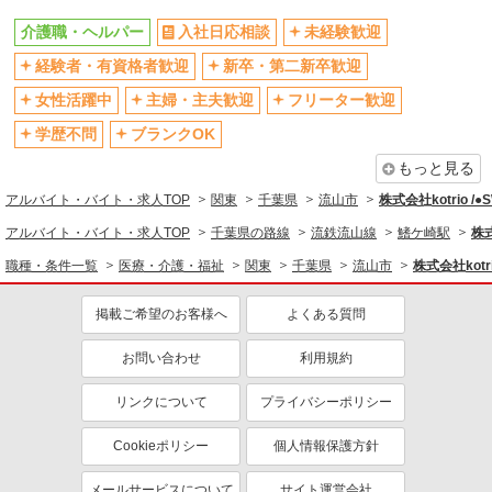
残業少なめ（月20h未満）
交通費支給
介護職・ヘルパー
入社日応相談
未経験歓迎
社会保険あり
産休・育休取得実績あり
経験者・有資格者歓迎
新卒・第二新卒歓迎
退職金・財形貯蓄制度あり
各種手当（家族・役職・インセン
ティブなど）あり
女性活躍中
主婦・主夫歓迎
フリーター歓迎
制服貸与
研修制度あり
学歴不問
ブランクOK
資格取得支援制度あり
もっと見る
同じ職種から求人を探す
アルバイト・バイト・求人TOP
関東
千葉県
流山市
株式会社kotrio /
医療・介護・福祉
アルバイト・バイト・求人TOP
千葉県の路線
流鉄流山線
鰭ケ崎駅
株式
介護職・ヘルパー
職種・条件一覧
医療・介護・福祉
関東
千葉県
流山市
株式会社kotr
同じ特徴から求人を探す
掲載ご希望のお客様へ
よくある質問
未経験歓迎
ミドル（40代～）活躍中
お問い合わせ
利用規約
ボーナス・賞与あり
車通勤OK
交通費支給
社会保険あり
リンクについて
プライバシーポリシー
産休・育休取得実績あり
Cookieポリシー
個人情報保護方針
メールサービスについて
サイト運営会社