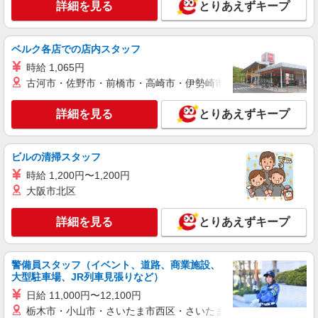
詳細を見る
とりあえずキープ
詳細を見る
キープ
ベルク各店での店内スタッフ
派遣社員
時給 1,065円
株式会社トラストグロース 新宿本社 第1営業部
古河市・佐野市・前橋市・高崎市・伊勢崎市・太田市・館林市・
サービス付き高齢者向け住宅での夜専介護士
1夜勤：24000円〜 ※資格・経験などによる
詳細を見る
とりあえずキープ
千葉県流山市
詳細を見る
キープ
ビルの清掃スタッフ
時給 1,200円〜1,200円
派遣社員
大阪市北区
株式会社kotrio /●CB-H-2098806
初石駅｜シニア向け住宅で快適な暮らしのお手
詳細を見る
とりあえずキープ
伝い
時給1500円〜2250円 ＜日払い有/週払い有/交
通費全支給(ガソリン代含む)＞
警備員スタッフ（イベント、道路、商業施設、
大型駐車場、JR列車見張りなど）
流山市＜最寄り駅：初石＞
日給 11,000円〜12,100円
栃木市・小山市・さいたま市西区・さいたま市岩槻区・久喜市・
詳細を見る
キープ