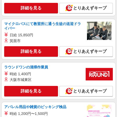
詳細を見る
とりあえずキープ
派遣社員
株式会社トラストグロース 新宿本社 第1営業部
介護老人保健施設での介護士
マイクロバスにて教習所に通う生徒の送迎ドラ
時給：初任者研修1300円/実務者研修1400円/介
イバー
護福祉士1450円
日給 15,850円
千葉県流山市
箕面市
詳細を見る
キープ
詳細を見る
とりあえずキープ
派遣社員
ラウンドワンの清掃作業員
株式会社トラストグロース 新宿本社 第1営業部
デイサービスでの介護士
時給 1,400円
大阪市城東区
時給：初任者研修1,550円〜/実務者研修1,600
円〜/介護福祉士1,650円 ※資格により異なる
詳細を見る
とりあえずキープ
千葉県流山市
詳細を見る
キープ
アパレル用品や雑貨のピッキング検品
時給 1,200円〜1,500円
職業紹介