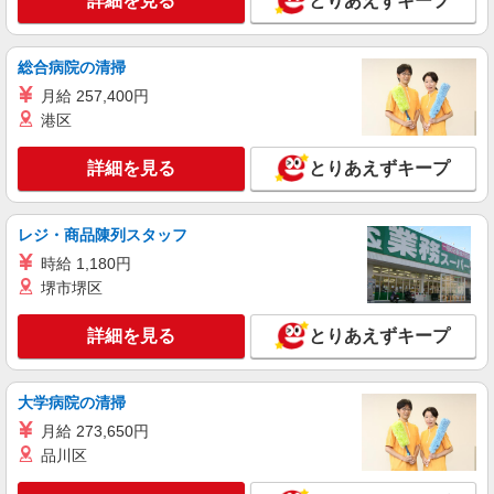
詳細を見る
とりあえずキープ
善手当：20,000〜60,000円（勤続年数、保有資格
により変動） ・固定残業手当：20,000円（10時
詳細を見る
キープ
間） ※固定残業時間を超過する場合には超過勤務
総合病院の清掃
手当として別途支給 ・夜勤手当：10,000円/1回
（上記給与とは別に支給） 下記資格をお持ちの方
月給 257,400円
職業紹介
歓迎 ・認知症介護基礎研修 ・初任者研修 ・実務
株式会社kotrio /●SW-S-2022172
港区
者研修 ・介護福祉士 など
＜南流山駅＞デイサービスのパート募集≪週3
勤務≫≪夕方退社≫
詳細を見る
とりあえずキープ
時給1550円〜2312円 ＜交通費全支給(ガソリ
ン代含む)＞
レジ・商品陳列スタッフ
流山市
時給 1,180円
堺市堺区
詳細を見る
キープ
詳細を見る
とりあえずキープ
派遣社員
株式会社kotrio /●CB-H-2031629
≪流山市≫日勤のみ＆残業ナシ！お迎えに間に
大学病院の清掃
合うデイサービス
月給 273,650円
時給1600円〜2250円 ＜日払い有/週払い有/交
品川区
通費全支給(ガソリン代含む)＞
流山市