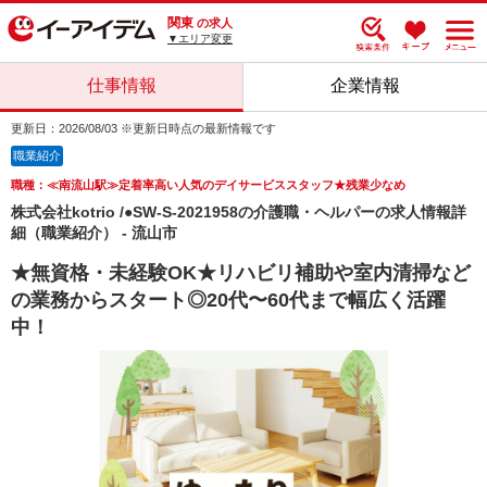
関東
の求人
▼エリア変更
仕事情報
企業情報
更新日：2026/08/03 ※更新日時点の最新情報です
職業紹介
職種：≪南流山駅≫定着率高い人気のデイサービススタッフ★残業少なめ
株式会社kotrio /●SW-S-2021958の介護職・ヘルパーの求人情報詳
細（職業紹介） - 流山市
★無資格・未経験OK★リハビリ補助や室内清掃など
の業務からスタート◎20代〜60代まで幅広く活躍
中！