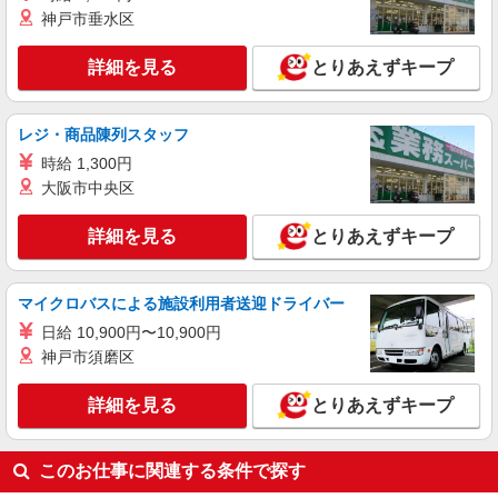
株式会社ミライエ
神戸市垂水区
介護付有料ホーム/介護スタッフ
時給：1,650円〜1,700円 フルシフト可能な介
詳細を見る
とりあえずキープ
護福祉士：1,700円 □月収例 時給1,700円、日勤帯
週5日勤務、介護福祉士の場合 時給1,700円×168時
千葉県流山市 南流山駅
間＝285,600円 ※上記は介護福祉士保有者の場
レジ・商品陳列スタッフ
合 ※初任者研修（旧ヘルパー2級）や実務者も歓
詳細を見る
キープ
迎！ ※資格、経験年数、派遣先によって金額変動
時給 1,300円
あり
大阪市中央区
詳細を見る
とりあえずキープ
マイクロバスによる施設利用者送迎ドライバー
日給 10,900円〜10,900円
神戸市須磨区
詳細を見る
とりあえずキープ
このお仕事に関連する条件で探す