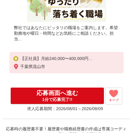
弊社ではあなたにピッタリの職場をご案内します。希望
勤務地や曜日・時間などお気軽にご相談ください。担
当...
【正社員】月給240,000〜400,000円
・基本給：200,000円〜220,000円
千葉県流山市
・資格手当：10,000〜30,000円
・役職手当：10,000〜70,000円
・処遇改善手当：20,000〜60,000円（勤続年数、保
有資格により変動）
応募画面へ進む
・固定残業手当：20,000円（10時間）
※固定残業時間を超過する場合には超過勤務手当と
1分で応募完了!!
キープ
して別途支給
求人応募期間：2026/08/01～2026/08/09
下記資格をお持ちの方歓迎
・認知症介護基礎研修
・初任者研修
応募時の履歴書不要！履歴書や職務経歴書の作成は専属コーディ
・実務者研修