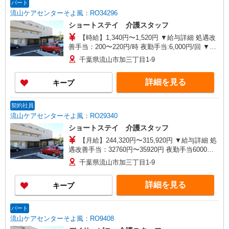
パート
流山ケアセンターそよ風：RO34296
ショートステイ 介護スタッフ
【時給】1,340円〜1,520円 ▼給与詳細 処遇改
善手当：200〜220円/時 夜勤手当:6,000円/回 ▼下
記別途支給 通勤手当 年末年始手当：380円/時 寸
千葉県流山市加三丁目1-9
志あり：年2回（6月・12月） ※業績による ※処
遇改善手当は試用期間中(3ヶ月)は支給なし
詳細を見る
キープ
契約社員
流山ケアセンターそよ風：RO29340
ショートステイ 介護スタッフ
【月給】244,320円〜315,920円 ▼給与詳細 処
遇改善手当：32760円〜35920円 夜勤手当6000円
／回 ▼下記別途支給 通勤手当 年末年始手当：380
千葉県流山市加三丁目1-9
円/時 寸志あり：年2回（6月・12月） ※業績によ
る 特別報酬：平均34.1万円（最高額135万円）
詳細を見る
キープ
※2025年6月支給実績 ※処遇改善手当は試用期間
中(3ヶ月)は支給なし
パート
流山ケアセンターそよ風：RO9408