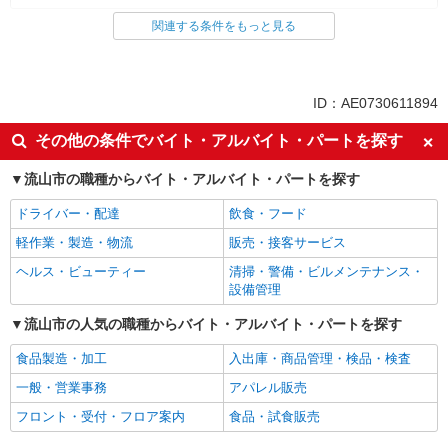
関連する条件をもっと見る
同じ雇用形態から鰭ケ崎駅の求人を探す
職業紹介
同じ特徴から鰭ケ崎駅の求人を探す
ID：AE0730611894
入社日応相談
未経験歓迎
その他の条件でバイト・アルバイト・パートを探す
経験者・有資格者歓迎
新卒・第二新卒歓迎
流山市の職種からバイト・アルバイト・パートを探す
女性活躍中
主婦・主夫歓迎
ドライバー・配達
飲食・フード
フリーター歓迎
学歴不問
軽作業・製造・物流
販売・接客サービス
ブランクOK
ミドル（40代～）活躍中
ヘルス・ビューティー
清掃・警備・ビルメンテナンス・
エルダー（50代～）活躍中
シニア（60代～）活躍中
設備管理
高収入・高額
ボーナス・賞与あり
流山市の人気の職種からバイト・アルバイト・パートを探す
昇給あり
完全週休2日制
食品製造・加工
入出庫・商品管理・検品・検査
フルタイム歓迎
禁煙・分煙
一般・営業事務
アパレル販売
駅直結・駅チカ
車通勤OK
フロント・受付・フロア案内
食品・試食販売
バイク通勤OK
自転車通勤OK