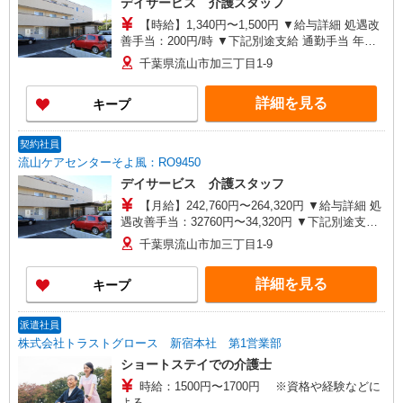
デイサービス 介護スタッフ
【時給】1,340円〜1,500円 ▼給与詳細 処遇改
善手当：200円/時 ▼下記別途支給 通勤手当 年末
年始手当：380円/時 寸志あり：年2回（6月・12
千葉県流山市加三丁目1-9
月） ※業績による ※処遇改善手当は試用期間中(3
ヶ月)は支給なし
詳細を見る
キープ
契約社員
流山ケアセンターそよ風：RO9450
デイサービス 介護スタッフ
【月給】242,760円〜264,320円 ▼給与詳細 処
遇改善手当：32760円〜34,320円 ▼下記別途支給
通勤手当 年末年始手当：380円/時 寸志あり：年2
千葉県流山市加三丁目1-9
回（6月・12月） ※業績による 特別報酬：平均
33.8万円（最高額130万円） ※2025年6月支給実績
詳細を見る
キープ
※処遇改善手当は試用期間中(3ヶ月)は支給なし
派遣社員
株式会社トラストグロース 新宿本社 第1営業部
ショートステイでの介護士
時給：1500円〜1700円 ※資格や経験などに
よる