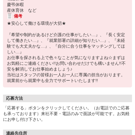
慶弔休暇
産休育休 など
備考
★安心して働ける環境が大切★
『希望や制約があるけど介護の仕事がしたい…』、『長く安定
して働きたい…』、『就業部署の詳細が知りたい…』、『未経
験でも大丈夫かな…』、『自分に合う仕事をマッチングしてほ
しい…』
お仕事を探される上で色々なことが気になりますよね☆まずは
お気軽にご連絡ください!!お問い合わせだけでも構いません!!不
安を解消してお仕事始めましょう♪
当社はスタッフの皆様お一人お一人に専属の担当がおります。
就業前から就業中も全力でサポートいたします!!
応募方法
「応募する」ボタンをクリックしてください。（お電話でのご応募
も承っております）来社不要・電話のみで面談が可能です。お気軽
にお申し付け下さい。
連絡先住所