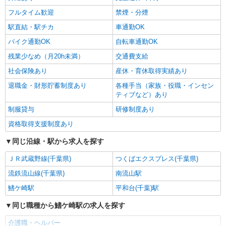
フルタイム歓迎
禁煙・分煙
駅直結・駅チカ
車通勤OK
バイク通勤OK
自転車通勤OK
残業少なめ（月20h未満）
交通費支給
社会保険あり
産休・育休取得実績あり
退職金・財形貯蓄制度あり
各種手当（家族・役職・インセン
ティブなど）あり
制服貸与
研修制度あり
資格取得支援制度あり
同じ沿線・駅から求人を探す
ＪＲ武蔵野線(千葉県)
つくばエクスプレス(千葉県)
流鉄流山線(千葉県)
南流山駅
鰭ケ崎駅
平和台(千葉)駅
同じ職種から鰭ケ崎駅の求人を探す
介護職・ヘルパー