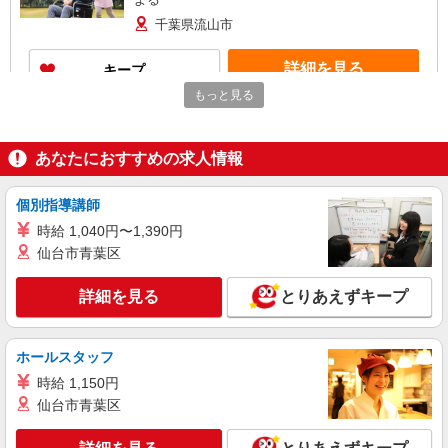
千葉県流山市
詳細を見る
キープ
もっと見る
派遣社員
株式会社トラストグロース 新宿本社 第1営業部
あなたにおすすめの求人情報
介護付き有料老人ホームでの介護士
時給：無資格1500円/初任者1550円〜/実務者
1600円〜/介福1700円〜 ※資格や経験などによる
個別指導講師
千葉県流山市
時給 1,040円〜1,390円
仙台市青葉区
詳細を見る
キープ
詳細を見る
とりあえずキープ
職業紹介
株式会社kotrio /●SW-S-2098418
ホールスタッフ
≪運河駅≫高月給24万〜/賞与年2回｜就労支援
施設
時給 1,150円
【正社員】月給240,000〜400,000円 ・基本
仙台市青葉区
給：200,000円〜220,000円 ・資格手当：10,000〜
30,000円 ・役職手当：10,000〜70,000円 ・処遇改
千葉県流山市