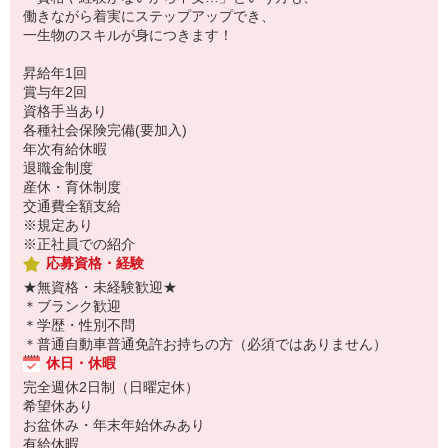
働きながら着実にステップアップでき、
一生物のスキルが身につきます！
昇給年1回
賞与年2回
資格手当あり
各種社会保険完備(要加入)
年次有給休暇
退職金制度
産休・育休制度
交通費全額支給
※規定あり
※正社員での紹介
応募資格・経験
★無資格・未経験歓迎★
＊ブランク歓迎
＊学歴・性別不問
＊普通自動車普通免許お持ちの方（必須ではありません）
休日・休暇
完全週休2日制（日曜定休）
希望休あり
お盆休み・年末年始休みあり
有給休暇