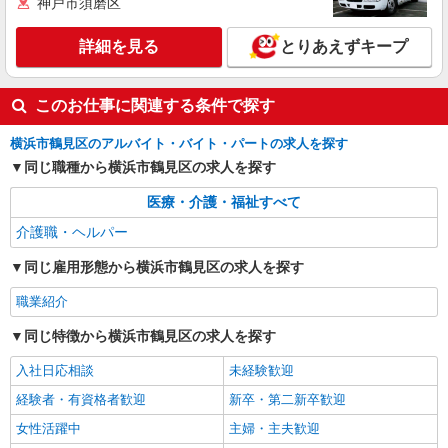
神戸市須磨区
障がい者さんの自立支援｜軽作業見守り等≪日
払い/平日のみ可≫
詳細を見る
とりあえずキープ
時給1600円〜2250円 ◆日払い/週払いOK/交
通費全支給（ガソリン代含む）◆
横浜市鶴見区｜最寄り駅：鶴見駅
このお仕事に関連する条件で探す
詳細を見る
キープ
横浜市鶴見区のアルバイト・バイト・パートの求人を探す
同じ職種から横浜市鶴見区の求人を探す
アルバイト
パート
派遣社員
紹介予定派遣
医療・介護・福祉すべて
日研トータルソーシング株式会社 メディカルケア事業部/横浜オフィ
ス
介護職・ヘルパー
介護スタッフ／資格あり or 経験者
同じ雇用形態から横浜市鶴見区の求人を探す
時給1,550円〜1,750円 ◆無資格・経験者：時
給1,550円〜 ◆初任者研修・未経験：時給1,550
職業紹介
円〜 ◆初任者研修・経験者：時給1,650円〜 ◆介
神奈川県横浜市鶴見区 【最寄駅】弁天橋駅 ★
護福祉士：時給1,750円〜 ※経験者は3ヶ月以上 ※
勤務地は3000ヶ所以上★ 自宅から通いやすいエリ
同じ特徴から横浜市鶴見区の求人を探す
給与幅は経験・能力による ★週払いOK（規定あ
アなど、お好きな勤務地をお選び下さい！！
り）
入社日応相談
未経験歓迎
詳細を見る
キープ
経験者・有資格者歓迎
新卒・第二新卒歓迎
女性活躍中
主婦・主夫歓迎