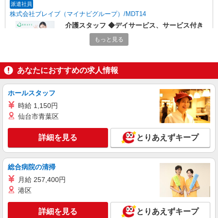
派遣社員
株式会社ブレイブ（マイナビグループ）/MDT14
介護スタッフ ◆デイサービス、サービス付き
高齢者向け住宅、グループホームなど様々な勤
もっと見る
務先から選べます。
未経験：時給1600〜1800円（資格・経験によ
る） 経験者：時給1800〜2000円（資格・経験によ
る） ◎月収例 時給2000円×1日8時間×22日（週5
神奈川県横浜市鶴見区 【最寄駅】 ◆各線「鶴
あなたにおすすめの求人情報
日）＝35万2000円 ◆昇給あり ◆支払い方法 ※日
見駅」 ◆JR鶴見線「浅野駅」 ◆JR鶴見線「安善
払い/週払い/月払い対応も可能です。詳しくは面談
駅」 ★その他、近隣に多数勤務地あります！
時にご相談ください。 ◆交通費：別途全額支給 ※
ホールスタッフ
詳細を見る
キープ
当社規定あり
時給 1,150円
仙台市青葉区
派遣社員
株式会社トラストグロース 新宿本社 第2営業部
詳細を見る
とりあえずキープ
特別養護老人ホームでの介護士
時給：1500円〜1750円 ※資格や経験などによ
る
総合病院の清掃
神奈川県横浜市鶴見区
月給 257,400円
港区
詳細を見る
キープ
詳細を見る
とりあえずキープ
派遣社員