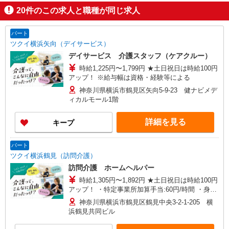
20
件のこの求人と職種が同じ求人
パート
ツクイ横浜矢向（デイサービス）
デイサービス 介護スタッフ（ケアクルー）
時給1,225円〜1,799円 ★土日祝日は時給100円
アップ！ ※給与幅は資格・経験等による
神奈川県横浜市鶴見区矢向5-9-23 健ナビメデ
ィカルモール1階
詳細を見る
キープ
パート
ツクイ横浜鶴見（訪問介護）
訪問介護 ホームヘルパー
時給1,305円〜1,892円 ★土日祝日は時給100円
アップ！ ・特定事業所加算手当:60円/時間 ・身体
介護手当:500円/時間 ・早朝夜間深夜手当:300円/
神奈川県横浜市鶴見区鶴見中央3-2-1-205 横
時間 （18:00〜翌07:59の時間帯） ・ICT手
浜鶴見共同ビル
当:2,000円/月 ・深夜割増は別途支給 ・ケア→ケ
アの移動時間も賃金（時給）を支給 ※給与幅は資