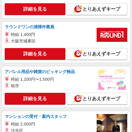
けマンション
詳細を見る
とりあえずキープ
時給1600円〜2250円 ＜日払い有/週払い有/交
通費全支給(ガソリン代含む)＞
鶴見区内の施設でご紹介♪
ラウンドワンの清掃作業員
時給 1,400円
詳細を見る
キープ
大阪市城東区
アルバイト
パート
派遣社員
紹介予定派遣
詳細を見る
とりあえずキープ
日研トータルソーシング株式会社 メディカルケア事業部/横浜オフィ
ス
未経験・無資格OKの介護スタッフ
アパレル用品や雑貨のピッキング検品
時給1,500円〜1,750円 ★週払いOK（規定あ
時給 1,200円〜1,500円
り） ※給与幅は経験・能力による
柏市
神奈川県横浜市鶴見区 【最寄駅】花月総持寺
駅 ★勤務地は3000ヶ所以上★ 自宅から通いやす
いエリアなど、お好きな勤務地をお選び下さ
詳細を見る
とりあえずキープ
い！！
詳細を見る
キープ
マンションの受付・案内スタッフ
アルバイト
パート
派遣社員
紹介予定派遣
時給 2,000円
日研トータルソーシング株式会社 メディカルケア事業部/横浜オフィ
ス
渋谷区