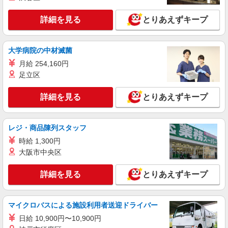
未経験・無資格OKの介護スタッフ
詳細を見る
とりあえずキープ
時給1,500円〜1,750円 ★週払いOK（規定あ
り） ※給与幅は経験・能力による
神奈川県横浜市鶴見区 【最寄駅】［JR］京浜
大学病院の中材滅菌
東北線鶴見 ［JR］鶴見線鶴見 ★勤務地は3000ヶ
所以上★ 自宅から通いやすいエリアなど、お好き
月給 254,160円
な勤務地をお選び下さい！！
詳細を見る
足立区
キープ
詳細を見る
とりあえずキープ
派遣社員
株式会社kotrio /●YK-H-2100886
＼最強の福利厚生！／矢向駅のシニアマンショ
レジ・商品陳列スタッフ
ンで見守りなど
時給 1,300円
時給1600円〜2250円 ＜日払い有/週払い有/交
通費全支給(ガソリン代含む)＞
大阪市中央区
鶴見区 【最寄：矢向駅】
詳細を見る
とりあえずキープ
詳細を見る
キープ
マイクロバスによる施設利用者送迎ドライバー
派遣社員
日給 10,900円〜10,900円
株式会社kotrio /●YK-H-1538565