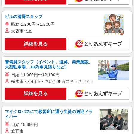
株式会社トラストグロース 新宿本社 第2営業部
有料老人ホームでの介護士
ビルの清掃スタッフ
月給：209000円〜230000円 ※資格や経験な
どによる
時給 1,200円〜1,200円
大阪市北区
神奈川県横浜市鶴見区
詳細を見る
とりあえずキープ
詳細を見る
キープ
派遣社員
警備員スタッフ（イベント、道路、商業施設、
株式会社トラストグロース 新宿本社 第2営業部
大型駐車場、JR列車見張りなど）
有料老人ホームでの夜専介護士
日給 11,000円〜12,100円
時給：1225円〜1500円 ※資格や経験などによ
栃木市・小山市・さいたま市西区・さいたま市岩槻区・久喜市・
る
神奈川県横浜市鶴見区
詳細を見る
とりあえずキープ
詳細を見る
キープ
マイクロバスにて教習所に通う生徒の送迎ドラ
イバー
派遣社員
株式会社kotrio /●YK-H-1957080
日給 15,850円
尻手駅★シフト柔軟で長く働きやすいシニア向
箕面市