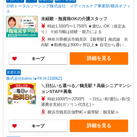
日研トータルソーシング株式会社 メディカルケア事業部/横浜オフィ
ス
未経験・無資格OKの介護スタッフ
時給1,500円〜1,750円 ★週払いOK（規定あ
り） ※給与幅は経験・能力による
神奈川県横浜市鶴見区 【最寄駅】南武線 矢
向駅 ★勤務地は3000ヶ所以上★ 自宅から通いや
すいエリアなど、お好きな勤務地をお選び下さ
い！！
詳細を見る
キープ
派遣社員
株式会社kotrio /●YK-H-2100621
＼日払いも選べる／鶴見駅＊高級シニアマンシ
ョンSTAFF募集
時給1600円〜2250円 ＜日払い有/週払い有/交
通費全支給(ガソリン代含む)＞
横浜市鶴見区佃野町≪最寄駅：鶴見駅≫
詳細を見る
キープ