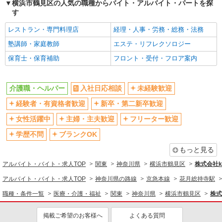
横浜市鶴見区の人気の職種からバイト・アルバイト・パートを探
昇給あり
完全週休2日制
す
フルタイム歓迎
禁煙・分煙
レストラン・専門料理店
経理・人事・労務・総務・法務
駅直結・駅チカ
車通勤OK
塾講師・家庭教師
エステ・リフレクソロジー
バイク通勤OK
自転車通勤OK
保育士・保育補助
フロント・受付・フロア案内
残業少なめ（月20h未満）
交通費支給
社会保険あり
産休・育休取得実績あり
介護職・ヘルパー
入社日応相談
未経験歓迎
退職金・財形貯蓄制度あり
各種手当（家族・役職・インセン
経験者・有資格者歓迎
新卒・第二新卒歓迎
ティブなど）あり
制服貸与
研修制度あり
女性活躍中
主婦・主夫歓迎
フリーター歓迎
資格取得支援制度あり
学歴不問
ブランクOK
同じ職種から求人を探す
もっと見る
アルバイト・バイト・求人TOP
関東
神奈川県
横浜市鶴見区
株式会社ko
医療・介護・福祉
アルバイト・バイト・求人TOP
神奈川県の路線
京急本線
花月総持寺駅
介護職・ヘルパー
職種・条件一覧
医療・介護・福祉
関東
神奈川県
横浜市鶴見区
株式
同じ特徴から求人を探す
未経験歓迎
掲載ご希望のお客様へ
ミドル（40代～）活躍中
よくある質問