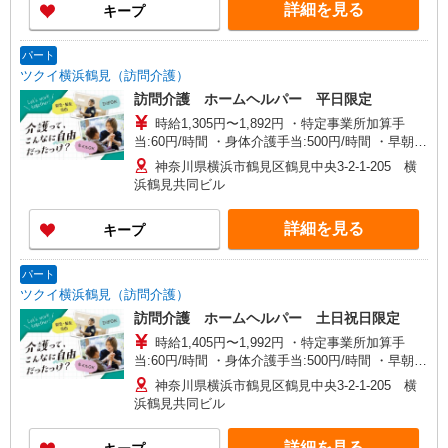
詳細を見る
キープ
格・経験等による
パート
ツクイ横浜鶴見（訪問介護）
訪問介護 ホームヘルパー 平日限定
時給1,305円〜1,892円 ・特定事業所加算手
当:60円/時間 ・身体介護手当:500円/時間 ・早朝夜
間深夜手当:300円/時間 （18:00〜翌07:59の時間
神奈川県横浜市鶴見区鶴見中央3-2-1-205 横
帯） ・ICT手当:2,000円/月 ・深夜割増は別途支給
浜鶴見共同ビル
・ケア→ケアの移動時間も賃金（時給）を支給 ※
給与幅は資格・経験等による
詳細を見る
キープ
パート
ツクイ横浜鶴見（訪問介護）
訪問介護 ホームヘルパー 土日祝日限定
時給1,405円〜1,992円 ・特定事業所加算手
当:60円/時間 ・身体介護手当:500円/時間 ・早朝夜
間深夜手当:300円/時間 （18:00〜翌07:59の時間
神奈川県横浜市鶴見区鶴見中央3-2-1-205 横
帯） ・ICT手当:2,000円/月 ・深夜割増は別途支給
浜鶴見共同ビル
・ケア→ケアの移動時間も賃金（時給）を支給 ・
土日祝日手当:100円/時間含む ※給与幅は資格・経
詳細を見る