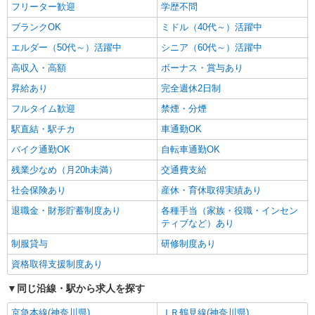
フリーター歓迎
学歴不問
ブランクOK
ミドル（40代～）活躍中
エルダー（50代～）活躍中
シニア（60代～）活躍中
高収入・高額
ボーナス・賞与あり
昇給あり
完全週休2日制
フルタイム歓迎
禁煙・分煙
駅直結・駅チカ
車通勤OK
バイク通勤OK
自転車通勤OK
残業少なめ（月20h未満）
交通費支給
社会保険あり
産休・育休取得実績あり
退職金・財形貯蓄制度あり
各種手当（家族・役職・インセン
ティブなど）あり
制服貸与
研修制度あり
資格取得支援制度あり
同じ沿線・駅から求人を探す
京急本線(神奈川県)
ＪＲ鶴見線(神奈川県)