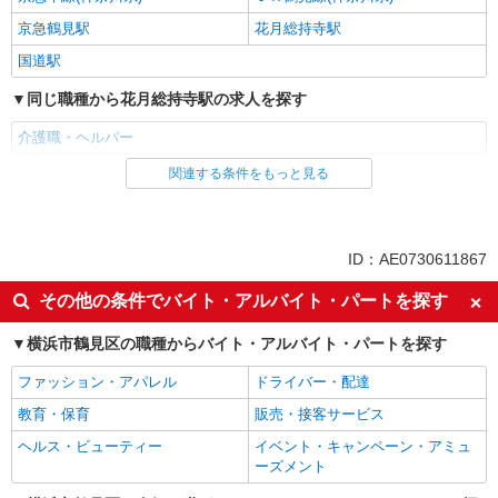
京急鶴見駅
花月総持寺駅
国道駅
同じ職種から花月総持寺駅の求人を探す
介護職・ヘルパー
関連する条件をもっと見る
同じ雇用形態から花月総持寺駅の求人を探す
職業紹介
同じ特徴から花月総持寺駅の求人を探す
ID：AE0730611867
入社日応相談
未経験歓迎
その他の条件でバイト・アルバイト・パートを探す
経験者・有資格者歓迎
新卒・第二新卒歓迎
横浜市鶴見区の職種からバイト・アルバイト・パートを探す
女性活躍中
主婦・主夫歓迎
ファッション・アパレル
ドライバー・配達
フリーター歓迎
学歴不問
教育・保育
販売・接客サービス
ブランクOK
ミドル（40代～）活躍中
ヘルス・ビューティー
イベント・キャンペーン・アミュ
エルダー（50代～）活躍中
シニア（60代～）活躍中
ーズメント
高収入・高額
ボーナス・賞与あり