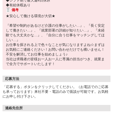
◆シフト制で最大週4日休み
◆有給休暇あり
備考
★安心して働ける環境が大切★
『希望や制約があるけど介護の仕事がしたい…』、『長く安定
して働きたい…』、『就業部署の詳細が知りたい…』、『未経
験でも大丈夫かな…』、『自分に合う仕事をマッチングしてほ
しい…』
お仕事を探される上で色々なことが気になりますよね☆まずは
お気軽にご連絡ください！お問い合わせだけでも構いません！
不安を解消してお仕事を始めましょう♪
当社は求職者の皆様お一人お一人に専属の担当がつき、就業ま
で全力でサポートいたします！
応募方法
「応募する」ボタンをクリックしてください。（お電話でのご応募
も承っております）来社不要・電話のみで面談が可能です。お気軽
にお申し付け下さい。
連絡先住所