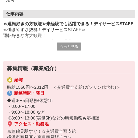
仕事内容
≪運転好きの方歓迎≫未経験でも活躍できる！デイサービスSTAFF
≪働きやすさ抜群！デイサービスSTAFF≫
運転好きな方大歓迎！
配送や送迎の経験がある方は優遇◎
もっと見る
▼仕事内容
・見守り業務
・リハビリ補助
募集情報（職業紹介）
・生活介助
・利用者さんの送迎業務（出来る方のみ） など
給与
時給1550円〜2312円 ＜交通費全支給(ガソリン代含む)＞
未経験でも研修制度やいつでも相談できる環境が整っているので、
勤務時間・曜日
介護経験がない方でも安心して働けます♪
◆週3〜5日勤務/休憩1h
お気軽にご応募ください◎
・8:00〜17:00
・9:00〜18:00 など
※8:00〜13:00(実働5h)などの時短勤務も応相談
アクセス・勤務地
京急鶴見駅すぐ！☆交通費全額支給
横浜市鶴見区＜京急鶴見駅チカ＞