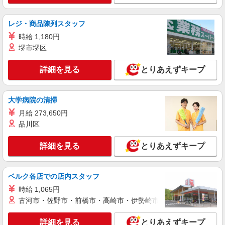
株式会社kotrio /●YK-H-2100581
＼日払いも選べる／生麦駅＊高級シニアマンシ
レジ・商品陳列スタッフ
ョンSTAFF募集
時給 1,180円
時給1600円〜2250円 ＜日払い有/週払い有/交
堺市堺区
通費全支給(ガソリン代含む)＞
横浜市鶴見区 生麦駅スグ
詳細を見る
とりあえずキープ
詳細を見る
キープ
大学病院の清掃
派遣社員
月給 273,650円
株式会社kotrio /●YK-H-1955306
品川区
尻手駅｜日払いOK！日収1.2万円超え×サ高住
スタッフ！
詳細を見る
とりあえずキープ
時給1600円〜2250円 ＜日払い有/週払い有/交
通費全支給(ガソリン代含む)＞
鶴見区内の施設でご紹介♪
ベルク各店での店内スタッフ
時給 1,065円
詳細を見る
キープ
古河市・佐野市・前橋市・高崎市・伊勢崎市・太田市・館林市・
職業紹介
詳細を見る
とりあえずキープ