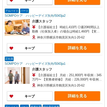
キープ
験等による
アルバイト
パート
SOMPOケア ハッピーデイズ矢向/5043ja2
介護スタッフ
【介護福祉士】 時給1,410円 ◎週20時間以上
勤務（社保加入者）の場合は時給1,460円 【実務
者研修・初任者研修（ヘルパー1級・2級）・無資
神奈川県横浜市鶴見区矢向1-20-62
格】 時給1,330円 ◎週20時間以上勤務（社保加入
者）の場合は時給1,380円
詳細を見る
キープ
正社員
SOMPOケア ハッピーデイズ矢向/5043ja1
介護スタッフ
【介護福祉士】 月給：251,800円 年収例：345
万円〜 【実務者研修】 月給：226,000円 年収例：
315万円〜 【初任者研修・無資格】 月給：
神奈川県横浜市鶴見区矢向1-20-62
216,300円 年収例：300万円〜 ※職務手当、働き
がい向上手当含む ※介護福祉士のみ、特別職務手
詳細を見る
キープ
当も含む ◎残業時は別途時間外手当支給（超過1
分〜） ◎賞与 基本給2.08ヶ月分/年支給
アルバイト
パート
派遣社員
紹介予定派遣