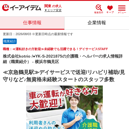
関東
の求人
▼エリア変更
仕事情報
企業情報
更新日：2026/08/03 ※更新日時点の最新情報です
職業紹介
職種：≪運転好きの方歓迎≫未経験でも活躍できる！デイサービスSTAFF
株式会社kotrio /●YK-S-2021875の介護職・ヘルパーの求人情報詳
細（職業紹介） - 横浜市鶴見区
≪京急鶴見駅≫デイサービスで送迎/リハビリ補助/見
守りなど♪無資格未経験スタートのスタッフ多数