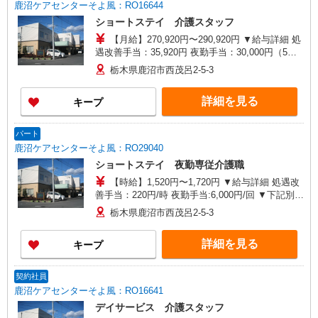
鹿沼ケアセンターそよ風：RO16644
ショートステイ 介護スタッフ
【月給】270,920円〜290,920円 ▼給与詳細 処
遇改善手当：35,920円 夜勤手当：30,000円（5回
分） ※6回目以降は1回6,000円支給 ▼下記別途支
栃木県鹿沼市西茂呂2-5-3
給 通勤手当 年末年始手当：380円/時 寸志あり：
年2回（6月・12月） ※業績による 特別報酬：平
詳細を見る
キープ
均34.1万円（最高額135万円） ※2025年6月支給実
績 ※処遇改善手当は試用期間中(3ヶ月)は支給なし
パート
鹿沼ケアセンターそよ風：RO29040
ショートステイ 夜勤専従介護職
【時給】1,520円〜1,720円 ▼給与詳細 処遇改
善手当：220円/時 夜勤手当:6,000円/回 ▼下記別途
支給 通勤手当 年末年始手当：380円/時 昇給あ
栃木県鹿沼市西茂呂2-5-3
り：年1回（4月） 寸志あり：年2回（6月・12月）
※業績による ※処遇改善手当は試用期間中(3ヶ月)
詳細を見る
キープ
は支給なし
契約社員
鹿沼ケアセンターそよ風：RO16641
デイサービス 介護スタッフ