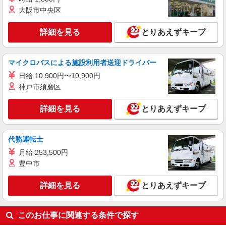
大阪市中央区
詳細を見る
キープ
詳細を見る
とりあえずキープ
派遣社員
株式会社kotrio /●UT-H-2009861
マイクロバスによる施設利用者送迎ドライバー
毎日通うのが楽しみになる＊ホテルのような美
しいサ高住のSTAFF
日給 10,900円〜10,900円
神戸市須磨区
時給1500円〜2125円 ＜日払い有/週払い有/交
通費全支給(ガソリン代含む)＞
詳細を見る
とりあえずキープ
鹿沼市 最寄り駅：新鹿沼
詳細を見る
キープ
代務運転士
月給 253,500円
派遣社員
豊中市
株式会社kotrio /●UT-H-1977620
鹿沼市★シニア向け住宅での見守り・生活サポ
詳細を見る
とりあえずキープ
ートなど★
時給1500円〜2125円 ＜日払い有/週払い有/交
通費全支給(ガソリン代含む)＞
このお仕事に関連する条件で探す
鹿沼市 最寄り駅：新鹿沼