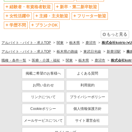
退職金・財形貯蓄制度あり
各種手当（家族・役職・インセン
経験者・有資格者歓迎
新卒・第二新卒歓迎
ティブなど）あり
制服貸与
研修制度あり
女性活躍中
主婦・主夫歓迎
フリーター歓迎
資格取得支援制度あり
学歴不問
ブランクOK
同じ職種から求人を探す
もっと見る
アルバイト・バイト・求人TOP
関東
栃木県
鹿沼市
株式会社kotrio /
医療・介護・福祉
アルバイト・バイト・求人TOP
栃木県の路線
東武日光線
新鹿沼駅
株式
介護職・ヘルパー
職種・条件一覧
医療・介護・福祉
関東
栃木県
鹿沼市
株式会社kotr
同じ特徴から求人を探す
掲載ご希望のお客様へ
よくある質問
未経験歓迎
ミドル（40代～）活躍中
ボーナス・賞与あり
車通勤OK
お問い合わせ
利用規約
交通費支給
社会保険あり
リンクについて
プライバシーポリシー
産休・育休取得実績あり
Cookieポリシー
個人情報保護方針
メールサービスについて
サイト運営会社