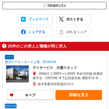
閲覧履歴を見る
ブックマーク
ポストする
シェアする
URLをシェア
20
件のこの求人と職種が同じ求人
パート
鹿沼ケアセンターそよ風：RO30159
デイサービス 介護スタッフ
【時給】1,300円〜1,450円 ▼給与詳細 処遇改
善手当：200円/時 ▼下記別途支給 通勤手当 年末
年始手当：380円/時 寸志あり：年2回（6月・12
栃木県鹿沼市西茂呂2-5-3
月） ※業績による ※処遇改善手当は試用期間中(3
ヶ月)は支給なし
詳細を見る
キープ
契約社員