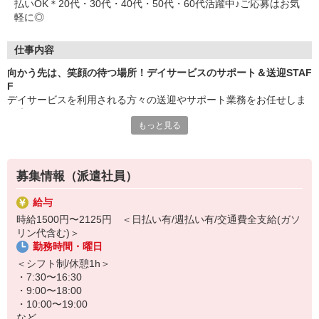
払いOK＊20代・30代・40代・50代・60代活躍中♪ご応募はお気
軽に◎
仕事内容
向かう先は、笑顔の待つ場所！デイサービスのサポート＆送迎STAF
F
デイサービスを利用される方々の送迎やサポート業務をお任せしま
す◎
もっと見る
≪おもなお仕事≫
・自動車による送迎
・食事や入浴等の介助
募集情報（派遣社員）
・リハビリのサポート
・レクリエーション企画、実施
給与
・利用者さんとのコミュニケーション
時給1500円〜2125円 ＜日払い有/週払い有/交通費全支給(ガソ
など
リン代含む)＞
勤務時間・曜日
笑い声の絶えない明るい雰囲気のデイサービスです♪
＜シフト制/休憩1h＞
施設でのお仕事は移動やリハビリのサポートなどが中心なので、未
・7:30〜16:30
経験でも全く問題ありません◎
・9:00〜18:00
・10:00〜19:00
送迎範囲は基本的に近場のみ！
など