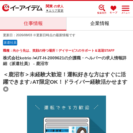
関東
の求人
▼エリア変更
仕事情報
企業情報
更新日：2026/08/03 ※更新日時点の最新情報です
派遣社員
職種：向かう先は、笑顔の待つ場所！デイサービスのサポート＆送迎STAFF
株式会社kotrio /●UT-H-2009621の介護職・ヘルパーの求人情報詳
細（派遣社員） - 鹿沼市
＜鹿沼市＞未経験大歓迎！運転好きな方はすぐに活
躍できます♪AT限定OK！ドライバー経験活かせます
◎