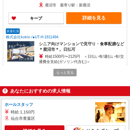
鹿沼市 最寄り駅：新鹿沼
詳細を見る
キープ
派遣社員
株式会社kotrio /●UT-H-1811494
シニア向けマンションで見守り・食事配膳など
＊鹿沼市＊。日払可
時給1500円〜2125円 ＜日払い有/週払い有/交
通費全支給(ガソリン代含む)＞
鹿沼市 最寄り駅：新鹿沼
もっと見る
詳細を見る
キープ
あなたにおすすめの求人情報
派遣社員
株式会社ブレイブ（マイナビグループ）/MD09
ホールスタッフ
介護スタッフ ◆デイサービス、サービス付き
時給 1,150円
高齢者向け住宅、グループホームなど様々な勤
仙台市青葉区
務先から選べます。
未経験：時給1350〜1550円（資格・経験によ
る） 経験者：時給1550〜1750円（資格・経験によ