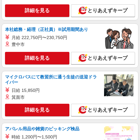
鹿沼市 最寄り駅：新鹿沼
詳細を見る
とりあえずキープ
詳細を見る
キープ
本社総務・経理（正社員）※試用期間あり
派遣社員
月給 222,750円〜230,750円
株式会社kotrio /●UT-H-1732994
豊中市
支援員＊研修充実してるのか〜未経験だけど挑
戦してみようかな！
詳細を見る
とりあえずキープ
時給1500円〜2125円 ＜日払い有/週払い有/交
通費全支給(ガソリン代含む)＞
鹿沼市 最寄り駅：新鹿沼
マイクロバスにて教習所に通う生徒の送迎ドラ
イバー
詳細を見る
キープ
日給 15,850円
箕面市
派遣社員
株式会社kotrio /●UT-H-1811266
詳細を見る
とりあえずキープ
障がい者デイで送迎、見守りなど★鹿沼市★運
転できる方急募
時給1500円〜2125円 ＜日払い有/週払い有/交
アパレル用品や雑貨のピッキング検品
通費全支給(ガソリン代含む)＞
時給 1,200円〜1,500円