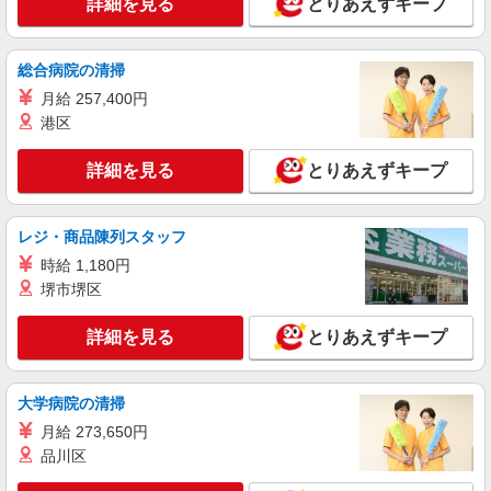
詳細を見る
る） ◎月収例 時給1750円×1日8時間×22日（週5
とりあえずキープ
栃木県鹿沼市 【最寄駅】 ◆東武日光線「板荷
日）＝30万8000円 ◆昇給あり ◆支払い方法 ※日
駅」 ◆JR日光線「鹿沼駅」 ◆東武日光線「北鹿
払い/週払い/月払い対応も可能です。詳しくは面談
沼駅」 ★その他、近隣に多数勤務地あります！
時にご相談ください。 ◆交通費：別途全額支給 ※
総合病院の清掃
詳細を見る
キープ
当社規定あり
月給 257,400円
港区
派遣社員
株式会社kotrio /●UT-H-2028518
詳細を見る
とりあえずキープ
≪鹿沼市≫日勤のみ＆残業ナシ！お迎えに間に
合うデイサービス
時給1500円〜2125円 ＜日払い有/週払い有/交
レジ・商品陳列スタッフ
通費全支給(ガソリン代含む)＞
時給 1,180円
鹿沼市 最寄り駅：新鹿沼
堺市堺区
詳細を見る
キープ
詳細を見る
とりあえずキープ
派遣社員
株式会社kotrio /●UT-H-2094083
大学病院の清掃
＜面接なし＞デイサービスでリハビリ補助・送
月給 273,650円
迎など＊鹿沼市
品川区
時給1500円〜2125円 ＜日払い有/週払い有/交
通費全支給(ガソリン代含む)＞