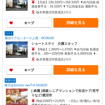
【月給】239,320円〜259,320円 ▼給与詳細 処
遇改善手当：34,320円 ▼下記別途支給 通勤手当
年末年始手当：380円/時 寸志あり：年2回（6月・
栃木県鹿沼市西茂呂2-5-3
12月） ※業績による 特別報酬：平均33.8万円（最
高額130万円） ※2025年6月支給実績 ※処遇改善
詳細を見る
キープ
手当は試用期間中(3ヶ月)は支給なし
パート
鹿沼ケアセンターそよ風：RO36240
ショートステイ 介護スタッフ
【時給】1,300円〜1,470円 ▼給与詳細 処遇改
善手当：200〜220円/時 夜勤手当:6,000円/回 ▼下
記別途支給 通勤手当 年末年始手当：380円/時 寸
栃木県鹿沼市西茂呂2-5-3
志あり：年2回（6月・12月） ※業績による ※処
遇改善手当は試用期間中(3ヶ月)は支給なし
詳細を見る
キープ
派遣社員
株式会社kotrio /●UT-H-1816025
[ 綺麗 ]高級シニアマンションで生活ケア/見守
りなど/鹿沼市
時給1500円〜2125円 ＜日払い有/週払い有/交