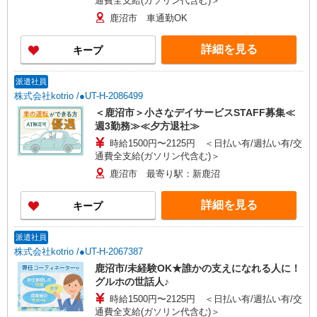
通費全支給(ガソリン代含む)＞
鹿沼市 車通勤OK
詳細を見る
キープ
派遣社員
株式会社kotrio /●UT-H-2086499
＜鹿沼市＞小さなデイサービスSTAFF募集≪
週3勤務≫≪夕方退社≫
時給1500円〜2125円 ＜日払い有/週払い有/交
通費全支給(ガソリン代含む)＞
鹿沼市 最寄り駅：新鹿沼
詳細を見る
キープ
派遣社員
株式会社kotrio /●UT-H-2067387
鹿沼市/未経験OK★誰かの支えになれる人に！
グルホの世話人♪
時給1500円〜2125円 ＜日払い有/週払い有/交
通費全支給(ガソリン代含む)＞