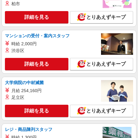
鹿沼市 最寄り駅：新鹿沼
柏市
詳細を見る
キープ
詳細を見る
とりあえずキープ
派遣社員
株式会社kotrio /●UT-H-2068599
マンションの受付・案内スタッフ
鹿沼市のデイサービス♪日勤のみ！残業ゼロで
時給 2,000円
趣味も満喫
渋谷区
時給1500円〜2125円 ＜日払い有/週払い有/交
通費全支給(ガソリン代含む)＞
詳細を見る
とりあえずキープ
鹿沼市 最寄り駅：新鹿沼
詳細を見る
大学病院の中材滅菌
キープ
月給 254,160円
派遣社員
足立区
株式会社kotrio /●UT-H-2068743
＼収入アップを全面サポート／小規模デイ
詳細を見る
とりあえずキープ
STAFF｜資格支援制度あり
時給1500円〜2125円 ＜日払い有/週払い有/交
通費全支給(ガソリン代含む)＞
レジ・商品陳列スタッフ
鹿沼市 車通勤OK
時給 1,300円