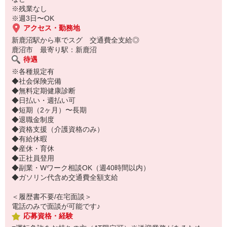
慣れない土地へ行くことも、高速道路に乗ることもありません♪
※残業なし
※週3日〜OK
まずはお気軽にご応募ください！
アクセス・勤務地
新鹿沼駅から車でスグ 交通費全支給◎
鹿沼市 最寄り駅：新鹿沼
待遇
※各種規定有
◆社会保険完備
◆無料定期健康診断
◆日払い・週払い可
◆短期（2ヶ月）〜長期
◆退職金制度
◆資格支援（介護資格のみ）
◆有給休暇
◆産休・育休
◆正社員登用
◆副業・Wワーク相談OK（週40時間以内）
◆ガソリン代含め交通費全額支給
＜履歴書不要/在宅面談＞
電話のみで面談が可能です♪
応募資格・経験