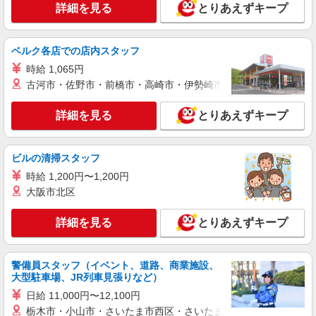
詳細を見る
とりあえずキープ
鹿沼市 最寄り駅：新鹿沼
詳細を見る
キープ
ベルク各店での店内スタッフ
時給 1,065円
派遣社員
古河市・佐野市・前橋市・高崎市・伊勢崎市・太田市・館林市・
株式会社kotrio /●UT-H-2010102
鹿沼市＊少人数グルホで利用者さんと家事や掃
詳細を見る
とりあえずキープ
除など♪日払いOK
時給1500円〜2125円 ＜日払い有/週払い有/交
通費全支給(ガソリン代含む)＞
ビルの清掃スタッフ
鹿沼市 最寄り駅：新鹿沼
時給 1,200円〜1,200円
大阪市北区
詳細を見る
キープ
詳細を見る
とりあえずキープ
派遣社員
株式会社kotrio /●UT-H-2067463
いつもの家事がお仕事に！？少人数の福祉施設
警備員スタッフ（イベント、道路、商業施設、
で日常サポート！
大型駐車場、JR列車見張りなど）
時給1500円〜2125円 ＜日払い有/週払い有/交
日給 11,000円〜12,100円
通費全支給(ガソリン代含む)＞
栃木市・小山市・さいたま市西区・さいたま市岩槻区・久喜市・