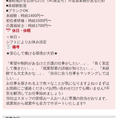
■運転免許をお持ちの方（AT限定可）※送迎業務があるため
■未経験歓迎
■ブランクOK
未経験：時給1400円〜
初任者研修：時給1500円〜
介護福祉士：時給1700円〜
休日・休暇
＜休日＞
シフトによりお休み決定
備考
★安心して働ける環境が大切★
『希望や制約があるけど介護の仕事がしたい…』、『長く安定
して働きたい…』、『就業部署の詳細が知りたい…』、『未経
験でも大丈夫かな…』、『自分に合う仕事をマッチングしてほ
しい…』
お仕事を探される上で色々なことが気になりますよね☆まずは
お気軽にご連絡ください!!お問い合わせだけでも構いません!!不
安を解消してお仕事始めましょう♪
当社はスタッフの皆様お一人お一人に専属の担当がおります。
就業前から就業中も全力でサポートいたします!!