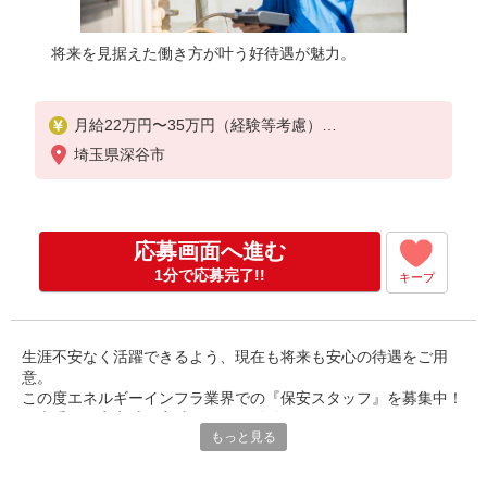
将来を見据えた働き方が叶う好待遇が魅力。
月給22万円〜35万円（経験等考慮）
※上記の他に、残業手当、住宅手当、資格選任手当
埼玉県深谷市
などあり
※スキル・経験等を考慮の上、当社規定により決定
します。
応募画面へ進む
＜年収例＞
35歳 年収450万円／月給27万円＋手当＋賞与
1分で応募完了!!
キープ
45歳 年収500万円／月給32万円＋手当＋賞与
生涯不安なく活躍できるよう、現在も将来も安心の待遇をご用
意。
この度エネルギーインフラ業界での『保安スタッフ』を募集中！
＜大手＞の安定感を実感しながら活躍するチャンスです♪
もっと見る
エネルギー業界で80年の歴史を誇るエネサンスグループの中核企
業。