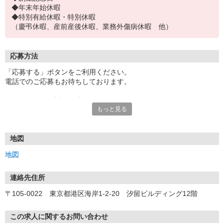
◆年末年始休暇
◆特別有給休暇・特別休暇
（慶弔休暇、産前産後休暇、業務外傷病休暇 他）
応募方法
「応募する」ボタンをご利用ください。
電話でのご応募もお待ちしております。
こちらより折り返しご連絡いたします。
もっと見る
＜選考フロー＞
1次選考 人事面接
WEBで行います。
地図
（当社についての説明、志望動機、これまでの経験についてお伺い
地図
いたします。）
最終選考 役員面接
連絡先住所
本社にて対面で実施いたします。
〒105-0022 東京都港区海岸1-2-20 汐留ビルディング12階
内定
応募から内定まで4週間程度を予定しております。
この求人に関するお問い合わせ