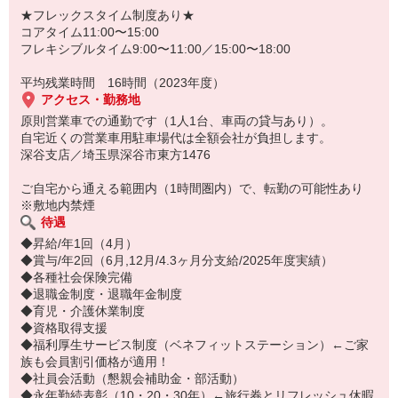
エネルギー及び生活関連の分野で、お客様に安心と快適を提供する
★フレックスタイム制度あり★
ことが我々の使命であると考えています。
コアタイム11:00〜15:00
フレキシブルタイム9:00〜11:00／15:00〜18:00
平均残業時間 16時間（2023年度）
アクセス・勤務地
原則営業車での通勤です（1人1台、車両の貸与あり）。
自宅近くの営業車用駐車場代は全額会社が負担します。
深谷支店／埼玉県深谷市東方1476
ご自宅から通える範囲内（1時間圏内）で、転勤の可能性あり
※敷地内禁煙
待遇
◆昇給/年1回（4月）
◆賞与/年2回（6月,12月/4.3ヶ月分支給/2025年度実績）
◆各種社会保険完備
◆退職金制度・退職年金制度
◆育児・介護休業制度
◆資格取得支援
◆福利厚生サービス制度（ベネフィットステーション）←ご家
族も会員割引価格が適用！
◆社員会活動（懇親会補助金・部活動）
◆永年勤続表彰（10・20・30年）←旅行券とリフレッシュ休暇