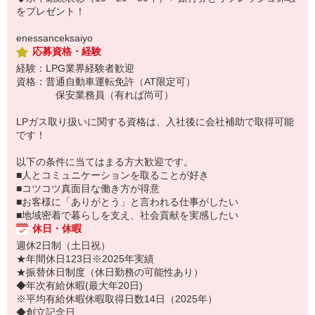
をプレゼント！
enessanceksaiyo
応募資格・経験
経験：LPG業界経験者歓迎
資格：普通自動車運転免許（AT限定可）
保安業務員（有れば尚可）
LPガス取り扱いに関する資格は、入社後に会社補助で取得可能
です！
以下の条件に当てはまる方大歓迎です。
■人とコミュニケーションを取ることが好き
■コツコツ真面目な働き方が得意
■お客様に「ありがとう」と言われる仕事がしたい
■地域密着で暮らしを支え、社会貢献を実感したい
休日・休暇
週休2日制（土日祝）
★年間休日123日※2025年実績
★振替休日制度（休日勤務の可能性あり）
◆年次有給休暇(最大年20日)
※平均有給休暇休暇取得日数14日（2025年）
◆創立記念日