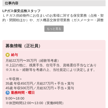
住友商事・出光興産・コスモエネルギーHDから出資を受けてい
仕事内容
ます。
LPガス保安点検スタッフ
ライフラインであるLPガスを扱っていることもあり将来性・安
ＬＰガス供給物件にお住まいのお客様に対する保安業務（点検・契
定感抜群の弊社で
約・閉開栓ほか）や、ガス機器交換管理業務（ガスメーター・調整
ぜひあなたらしくご活躍下さい！
器ほか）など、地域のお客様の安全を保つ業務。
もっと見る
【ここが魅力！】
変更範囲：変更なし
◆月平均残業時間16時間程度
◆年間休日123日以上
【エネサンスグループについて】
◆有給消化率70％以上
募集情報（正社員）
エネサンスグループは、昭和シェル石油（現・出光興産）と
住友商事傘下のLPガス関連会社が統合して誕生しました。
給与
そして2015年4月には新たにコスモ石油傘下の
月給22万円〜35万円（経験等考慮）
東北コスモガス(株)をグループに迎えるなど、規模を拡大し続けて
※上記の他に、残業手当、住宅手当、資格選任手当などあり
おります。
※スキル・経験等を考慮の上、当社規定により決定します。
エネサンスグループの1社である当社は関東地域をメインに
＜年収例＞
LPガスの販売のみにとどまらず、リフォームや電力販売など
35歳 年収450万円／月給27万円＋手当＋賞与
幅広い事業を展開していくことによって、お客様の「暮らし」と
45歳 年収500万円／月給32万円＋手当＋賞与
「住まい」をトータルサポートしています。
勤務時間・曜日
ガスや電力といったエネルギーは、私たちの暮らしになくてはなら
9:00〜18:00
ないもの。
※休憩時間12:00〜13:00（実働8時間）
この重要なエネルギー資源を安全かつ安定的にお客様にお届けし、