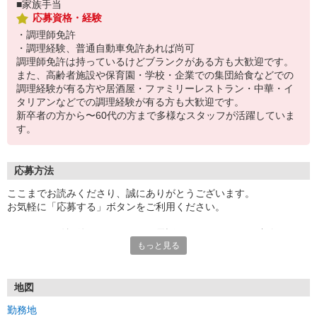
■家族手当
応募資格・経験
・調理師免許
・調理経験、普通自動車免許あれば尚可
調理師免許は持っているけどブランクがある方も大歓迎です。
また、高齢者施設や保育園・学校・企業での集団給食などでの
調理経験が有る方や居酒屋・ファミリーレストラン・中華・イ
タリアンなどでの調理経験が有る方も大歓迎です。
新卒者の方から〜60代の方まで多様なスタッフが活躍していま
す。
応募方法
ここまでお読みくださり、誠にありがとうございます。
お気軽に「応募する」ボタンをご利用ください。
エントリー確認後、こちらよりお電話またはSMSにてご連絡をさせ
もっと見る
ていただきます。
★WEBエントリーは24時間いつでも受付できます。
お電話の際は「イーアイデムを見た」と伝えるとスムーズです。
地図
面接時には履歴書（写真貼付）をご持参ください。
勤務地