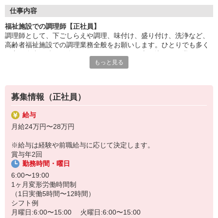
調理に集中できる環境で、仕込み・調理・盛付けなどの業務に専
仕事内容
念。
福祉施設での調理師【正社員】
チームで協力しながら、安心・安全な食事を提供します。
調理師として、下ごしらえや調理、味付け、盛り付け、洗浄など、
高齢者福祉施設での調理業務全般をお願いします。ひとりでも多く
「美味しかった」「ありがとう」の言葉が、何よりの喜び。
の方に食事の時間を楽しんでいただけるよう心を込めて作業するか
食を通じて人の心に寄り添える、やりがいのある仕事です。
もっと見る
らこそ、利用者さまの笑顔を見られたときには達成感を感じられま
す。食を通して健康を支えられるのもやりがいです。
HITOWAのフードサービスカンパニーは、全国300以上の施設で
給食運営を行う業界大手。
社員の成長を支える研修制度も整っており、長期的なキャリア形
募集情報（正社員）
成が可能です。
給与
月給24万円〜28万円
※給与は経験や前職給与に応じて決定します。
賞与年2回
勤務時間・曜日
6:00〜19:00
1ヶ月変形労働時間制
（1日実働5時間〜12時間）
シフト例
月曜日:6:00〜15:00 火曜日:6:00〜15:00