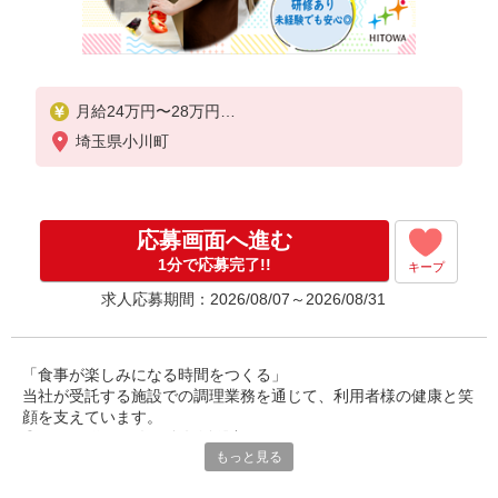
月給24万円〜28万円
埼玉県小川町
※給与は経験や前職給与に応じて決定します。
賞与年2回
応募画面へ進む
1分で応募完了!!
キープ
求人応募期間：2026/08/07～2026/08/31
「食事が楽しみになる時間をつくる」
当社が受託する施設での調理業務を通じて、利用者様の健康と笑
顔を支えています。
◎30〜50代の男女が多数活躍中。
もっと見る
調理師としての経験を活かし、安定した環境で長く働ける職場で
す。