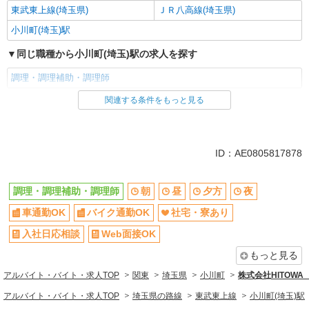
東武東上線(埼玉県)
ＪＲ八高線(埼玉県)
小川町(埼玉)駅
同じ職種から小川町(埼玉)駅の求人を探す
調理・調理補助・調理師
関連する条件をもっと見る
同じ雇用形態から小川町(埼玉)駅の求人を探す
正社員
同じ特徴から小川町(埼玉)駅の求人を探す
ID：AE0805817878
朝
昼
調理・調理補助・調理師
朝
昼
夕方
夜
夕方
夜
車通勤OK
バイク通勤OK
社宅・寮あり
車通勤OK
バイク通勤OK
社宅・寮あり
入社日応相談
入社日応相談
Web面接OK
Web面接OK
友達と応募OK
もっと見る
職場見学OKまたは説明会あり
未経験歓迎
アルバイト・バイト・求人TOP
関東
埼玉県
小川町
株式会社HITOW
経験者・有資格者歓迎
新卒・第二新卒歓迎
アルバイト・バイト・求人TOP
埼玉県の路線
東武東上線
小川町(埼玉)駅