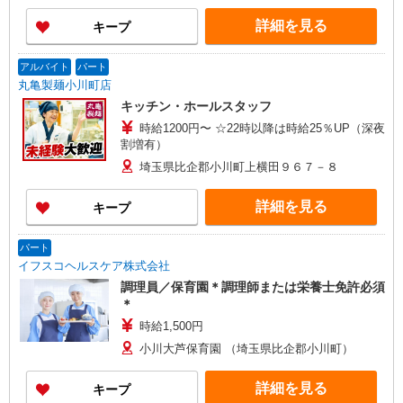
詳細を見る
キープ
アルバイト
パート
丸亀製麺小川町店
キッチン・ホールスタッフ
時給1200円〜 ☆22時以降は時給25％UP（深夜
割増有）
埼玉県比企郡小川町上横田９６７－８
詳細を見る
キープ
パート
イフスコヘルスケア株式会社
調理員／保育園＊調理師または栄養士免許必須
＊
時給1,500円
小川大芦保育園 （埼玉県比企郡小川町）
詳細を見る
キープ