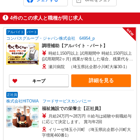
4
件のこの求人と職種が同じ求人
NEW
アルバイト
パート
コンパスグループ・ジャパン株式会社 64954_p
調理補助【アルバイト・パート】
時給1,150円以上 試用期間中 時給1,150円以上
(試用期間2ヶ月) 残業が発生した場合、残業代を1
分単位で別途支給します。
瀬川病院 （埼玉県比企郡小川町大塚30-1）
詳細を見る
キープ
正社員
株式会社HITOWA フードサービスカンパニー
福祉施設での栄養士【正社員】
月給24万円〜28万円 ※給与は経験や前職給与
に応じて決定します。 賞与年2回
イリーゼ埼玉小川町 （埼玉県比企郡小川町大
字増尾460番1）