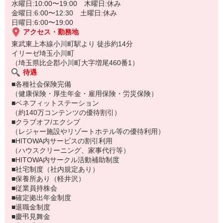
水曜日:10:00〜19:00 木曜日:休み
金曜日:6:00〜12:30 土曜日:休み
日曜日:6:00〜19:00
アクセス・勤務地
東武東上本線小川町駅より 徒歩約14分
イリーゼ埼玉小川町
（埼玉県比企郡小川町大字増尾460番1）
待遇
■各種社会保険完備
（健康保険・厚生年金・雇用保険・労災保険）
■ベネフィットステーション
（約140万コンテンツの優待割引）
■クラブオフ/エクシブ
（レジャー施設やリゾートホテル等の優待利用）
■HITOWA内サービスの割引利用
（ハウスクリーニング、家事代行等）
■HITOWA内サークル活動補助制度
■社宅制度（社内規定あり）
■保養所あり（軽井沢）
■従業員持株会
■確定拠出年金制度
■退職金制度
■慶弔見舞金