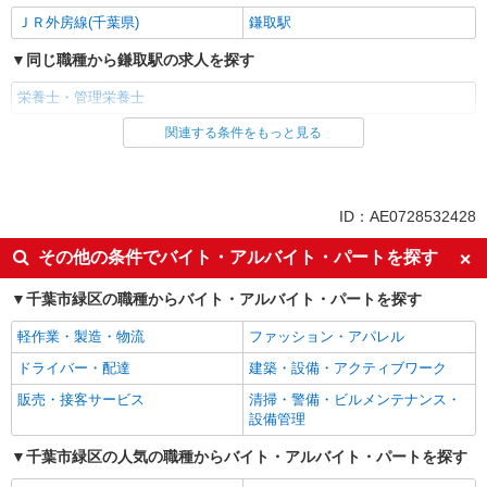
ＪＲ外房線(千葉県)
鎌取駅
同じ職種から鎌取駅の求人を探す
栄養士・管理栄養士
関連する条件をもっと見る
同じ雇用形態から鎌取駅の求人を探す
アルバイト
パート
同じ特徴から鎌取駅の求人を探す
ID：AE0728532428
朝
昼
その他の条件でバイト・アルバイト・パートを探す
車通勤OK
バイク通勤OK
千葉市緑区の職種からバイト・アルバイト・パートを探す
副業・WワークOK
入社日応相談
軽作業・製造・物流
ファッション・アパレル
Web面接OK
友達と応募OK
ドライバー・配達
建築・設備・アクティブワーク
職場見学OKまたは説明会あり
未経験歓迎
販売・接客サービス
清掃・警備・ビルメンテナンス・
経験者・有資格者歓迎
新卒・第二新卒歓迎
設備管理
女性活躍中
主婦・主夫歓迎
千葉市緑区の人気の職種からバイト・アルバイト・パートを探す
フリーター歓迎
学歴不問