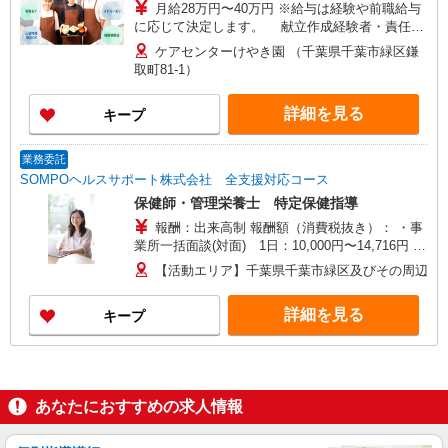
月給28万円〜40万円 ※給与は経験や前職給与
に応じて決定します。 献立作成経験者・責任者
経験者は優遇いたします！ 賞与年2回
ケアセンターけやき園 （千葉県千葉市緑区鎌
取町81-1）
詳細を見る
キープ
業務委託
SOMPOヘルスサポート株式会社 全支援対応コース
保健師・管理栄養士 特定保健指導
報酬：出来高制 報酬額（消費税抜き）： ・事
業所一括面談(対面) 1日：10,000円〜14,716円 ・
個別訪問(対面) 1件：4,286円〜5,239円 ・遠隔面
【活動エリア】千葉県千葉市緑区及びその周辺
談 1件：1,500〜1,691円 ・電話支援 1件：
1,000円〜1,429円 ・ICTメール支援 1件：500円
詳細を見る
キープ
※上記金額に消費税を加えた金額をお支払いいた
します ※交通費・電話代は弊社負担。その他、支
援内容により細則あり。
あなたにおすすめの求人情報