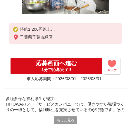
時給1,200円以上
千葉県千葉市緑区
※経験によりスタート時給は変動します。
※AP評価制度：あり
年1回の評価により時給を見直します。
※アルバイト賞与（寸志）：あり
応募画面へ進む
年2回。勤続年数により金額UP。
1分で応募完了!!
キープ
求人応募期間：2026/08/01～2026/08/31
多種多様な福利厚生が魅力
HITOWAのフードサービスカンパニーでは、働きやすい職場づく
りの一環として、福利厚生を充実させているのが特徴です。その
ひとつがベネフィット・ステーションで、約140万コンテンツの
もっと見る
サービスを優待価格で利用できます。食事や旅行など好きなコン
テンツを選び休日に活用することも可能です。