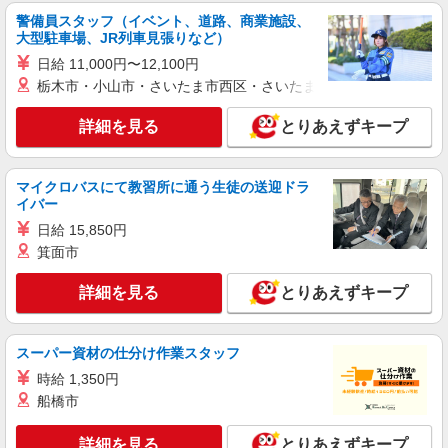
警備員スタッフ（イベント、道路、商業施設、
大型駐車場、JR列車見張りなど）
日給 11,000円〜12,100円
栃木市・小山市・さいたま市西区・さいたま市岩槻区・久喜市・
詳細を見る
とりあえずキープ
マイクロバスにて教習所に通う生徒の送迎ドラ
イバー
日給 15,850円
箕面市
詳細を見る
とりあえずキープ
スーパー資材の仕分け作業スタッフ
時給 1,350円
船橋市
詳細を見る
とりあえずキープ