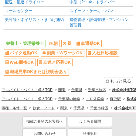
配送・配達ドライバー
中型（2t・4t）ドライバー
ブランクOK
ミドル（40代～）活躍中
コールセンター
スイーツ・ケーキ・パン
エルダー（50代～）活躍中
シニア（60代～）活躍中
美容師・ネイリスト・まつげ施術
建物管理・設備管理・マンション
ボーナス・賞与あり
昇給あり
管理員
時間固定シフト制
時間や曜日が選べる・シフト自由
禁煙・分煙
交通費支給
栄養士・管理栄養士
朝
昼
車通勤OK
社会保険あり
家賃補助・住宅手当有
バイク通勤OK
副業・WワークOK
入社日応相談
まかない・食事補助
産休・育休取得実績あり
Web面接OK
友達と応募OK
退職金・財形貯蓄制度あり
各種手当（家族・役職・インセン
ティブなど）あり
職場見学OKまたは説明会あり
社割・特典あり
制服貸与
もっと見る
研修制度あり
社員登用あり
アルバイト・バイト・求人TOP
関東
千葉県
千葉市緑区
株式会社HIT
同じ職種から求人を探す
アルバイト・バイト・求人TOP
千葉県の路線
ＪＲ外房線
鎌取駅
株式
職種・条件一覧
飲食・フード
関東
千葉県
千葉市緑区
株式会社HI
飲食・フード
栄養士・管理栄養士
掲載ご希望のお客様へ
よくある質問
同じ特徴から求人を探す
お問い合わせ
利用規約