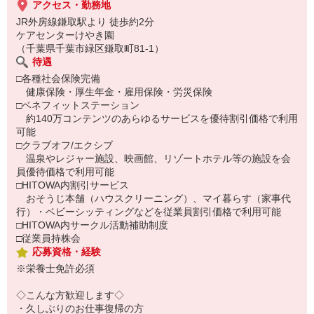
アクセス・勤務地
JR外房線鎌取駅より 徒歩約2分
ケアセンターけやき園
（千葉県千葉市緑区鎌取町81-1）
待遇
□各種社会保険完備
健康保険・厚生年金・雇用保険・労災保険
□ベネフィットステーション
約140万コンテンツのあらゆるサービスを優待割引価格で利用
可能
□クラブオフ/エクシブ
温泉やレジャー施設、映画館、リゾートホテル等の施設を会
員優待価格で利用可能
□HITOWA内割引サービス
おそうじ本舗（ハウスクリーニング）、マイ暮らす（家事代
行）・ベビーシッティングなどを従業員割引価格で利用可能
□HITOWA内サークル活動補助制度
□従業員持株会
応募資格・経験
※栄養士免許必須
◇こんな方歓迎します◇
・久しぶりのお仕事復帰の方