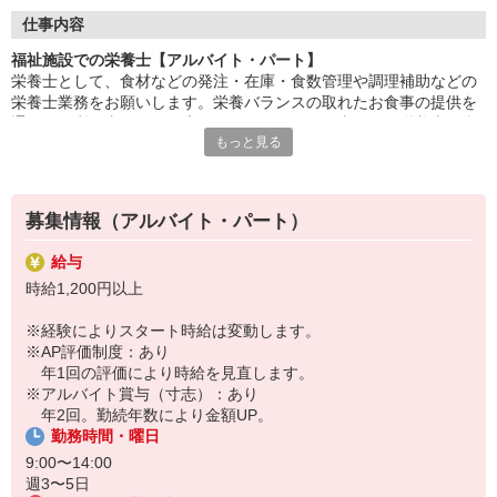
ブランクがあってもOK！
仕事内容
福祉施設での栄養士【アルバイト・パート】
栄養士として、食材などの発注・在庫・食数管理や調理補助などの
栄養士業務をお願いします。栄養バランスの取れたお食事の提供を
通して、利用者さまの健康をサポートするお仕事です。栄養士の資
もっと見る
格が必要ですが、調理経験は不問です。心を込めた調理ができる方
を歓迎しています。
※献立・発注業務メイン。現場業務原則なし
募集情報（アルバイト・パート）
給与
時給1,200円以上
※経験によりスタート時給は変動します。
※AP評価制度：あり
年1回の評価により時給を見直します。
※アルバイト賞与（寸志）：あり
年2回。勤続年数により金額UP。
勤務時間・曜日
9:00〜14:00
週3〜5日