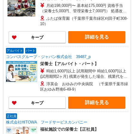
月給198,000円〜 基本給175,000円 資格手当
（栄養士5,000円、管理栄養士7,000円） 処遇改善
手当、特殊業務手当等
ふたば保育園（千葉県千葉市緑区刈田子町308-
10）
詳細を見る
キープ
アルバイト
パート
コンパスグループ・ジャパン株式会社 39487_p
栄養士【アルバイト・パート】
時給1,600円以上 試用期間中 時給1,600円以上
(試用期間2ヶ月) 残業が発生した場合、残業代を1
分単位で別途支給します。
淳英会 おゆみの中央病院 （千葉県千葉市緑
区おゆみ野南6-49-9）
詳細を見る
キープ
正社員
株式会社HITOWA フードサービスカンパニー
福祉施設での栄養士【正社員】