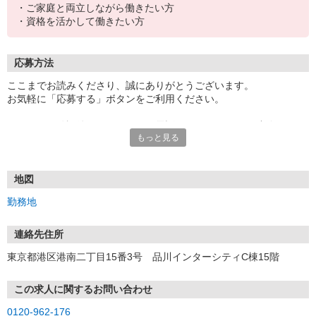
・ご家庭と両立しながら働きたい方
・資格を活かして働きたい方
応募方法
ここまでお読みくださり、誠にありがとうございます。
お気軽に「応募する」ボタンをご利用ください。
エントリー確認後、こちらよりお電話またはSMSにてご連絡をさせ
もっと見る
ていただきます。
★WEBエントリーは24時間いつでも受付できます。
お電話の際は「イーアイデムを見た」と伝えるとスムーズです。
地図
面接時には履歴書（写真貼付）をご持参ください。
勤務地
連絡先住所
東京都港区港南二丁目15番3号 品川インターシティC棟15階
この求人に関するお問い合わせ
0120-962-176