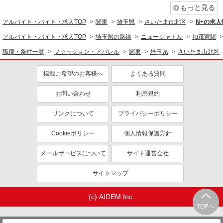
もっと見る
未経験歓迎
ミドル（40代～）活躍中
アルバイト・バイト・求人TOP
関東
埼玉県
さいたま市北区
N+の求
週2～3日勤務OK
短時間勤務（1日4h以内）OK
アルバイト・バイト・求人TOP
副業・WワークOK
埼玉県の路線
交通費支給
ニューシャトル
加茂宮駅
社会保険あり
職種・条件一覧
ファッション・アパレル
関東
埼玉県
さいたま市北区
掲載ご希望のお客様へ
よくある質問
お問い合わせ
利用規約
リンクについて
プライバシーポリシー
Cookieポリシー
個人情報保護方針
メールサービスについて
サイト運営会社
サイトマップ
(c) AIDEM Inc.
TOPへ