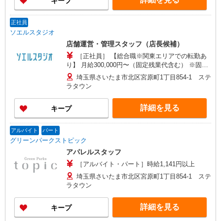
キープ
正社員
ソエルスタジオ
店舗運営・管理スタッフ（店長候補）
［正社員］ 【総合職※関東エリアでの転勤あ
り】 月給300,000円〜（固定残業代含む） ※固定
残業代は、時間外労働の有無に関わらず10時間分
埼玉県さいたま市北区宮原町1丁目854-1 ステ
を、月27,510円〜支給 上記を超える時間外労働分
ラタウン
は追加で支給 ※試用期間3か月あり（期間中は月
給280,000円〜） 【エリア社員 ※転居を伴う転勤
詳細を見る
キープ
なし】 月給275,000円〜 ※固定残業代は、時間外
労働の有無に関わらず10時間分を、月25,220円〜
支給 上記を超える時間外労働分は追加で支給 試用
アルバイト
パート
期間3か月あり（期間中は月給245,000円〜） ※経
グリーンパークストピック
験や能力等を考慮し、当社規定により決定いたし
アパレルスタッフ
ます
［アルバイト・パート］時給1,141円以上
埼玉県さいたま市北区宮原町1丁目854-1 ステ
ラタウン
詳細を見る
キープ