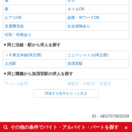
昼
夕方
夜
ネイルOK
ピアスOK
副業・WワークOK
交通費支給
社会保険あり
社割・特典あり
同じ沿線・駅から求人を探す
ＪＲ東北本線(埼玉県)
ニューシャトル(埼玉県)
土呂駅
加茂宮駅
同じ職種から加茂宮駅の求人を探す
アパレル販売
量販店・大型SC・百貨店
関連する条件をもっと見る
同じ雇用形態から加茂宮駅の求人を探す
アルバイト
パート
同じ特徴から加茂宮駅の求人を探す
ID：AE0707902539
未経験歓迎
主婦・主夫歓迎
その他の条件でバイト・アルバイト・パートを探す