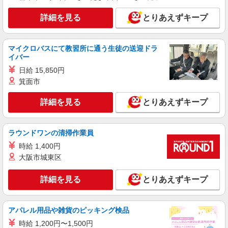
［アルバイト・パート］時給1,141円 ※土日祝
日100円アップ ※試用期間（3ヶ月間）：同額
詳細を見る
とりあえずキープ
埼玉県さいたま市北区宮原町1丁目854-1 ステ
ラタウン
マイクロバスにて教習所に通う生徒の送迎ドラ
イバー
詳細を見る
キープ
日給 15,850円
箕面市
アルバイト
パート
とんかつ 坂井精肉店
詳細を見る
とりあえずキープ
ホールスタッフ・キッチンスタッフ
［アルバイト・パート］時給1,240円（研修40
時間：時給1,190円） ※高校生：時給1,160円（研
ラウンドワンの清掃作業員
修40時間：時給1,141円）
埼玉県さいたま市北区宮原町1丁目854-1 ステ
時給 1,400円
ラタウン
大阪市城東区
詳細を見る
キープ
詳細を見る
とりあえずキープ
正社員
タイムステーションネオ
アパレル用品や雑貨のピッキング検品
時計販売スタッフ
時給 1,200円〜1,500円
［正社員］ 大卒：月給215,000円〜 短大・専