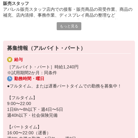
販売スタッフ
も始めやすいよう、業務をサポートします！スタッフのみなさん
アパレル販売スタッフ店内での接客・販売商品の荷受作業、商品の
が困ることのない業務体制を心がけています。各店舗には社員も
補充、店内清掃、事務作業、ディスプレイ商品の整理など
おりますので、しっかりとサポート！どなたでも始めやすい・ど
※経験・知識は問いません。アパレル業界未経験の方も歓迎！
なたでも働きやすい環境づくりを行っています。
もっと見る
※ノルマもありません。
募集情報（アルバイト・パート）
給与
［アルバイト・パート］時給1,240円
※試用期間2か月：同条件
勤務時間・曜日
●フルタイム、または遅番パートタイムでの勤務を募集中！
【フルタイム】
9:00〜22:00
1日6h〜8h以下・週4日〜5日
週40h以下・社会保険完備
【パートタイム】
16:00〜22:00（遅番）