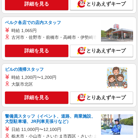
詳細を見る
とりあえずキープ
ジュエリーの販売スタッフ
［契約社員］月給230,000円〜300,000円 ※経
験により異なる ※試用期間中の給与も同額です。
ベルク各店での店内スタッフ
★合計10万円の“入社祝い金”を支給いたします！
埼玉県さいたま市北区宮原町1丁目854-1 ステ
（10ヶ月勤務した方） ※ご入社いただいてから10
時給 1,065円
ラタウン
ヶ月間、 毎月1万円を給与振り込みいたします。
古河市・佐野市・前橋市・高崎市・伊勢崎市・太田市・館林市・
※社内規定あり
詳細を見る
キープ
詳細を見る
とりあえずキープ
アルバイト
パート
王様のお菓子ランド
ビルの清掃スタッフ
販売スタッフ
時給 1,200円〜1,200円
［アルバイト・パート］時給1,150円
大阪市北区
埼玉県さいたま市北区宮原町1丁目854-1 ステ
ラタウン
詳細を見る
とりあえずキープ
詳細を見る
キープ
警備員スタッフ（イベント、道路、商業施設、
アルバイト
パート
大型駐車場、JR列車見張りなど）
マツモトキヨシ
日給 11,000円〜12,100円
接客・販売スタッフ
栃木市・小山市・さいたま市西区・さいたま市岩槻区・久喜市・