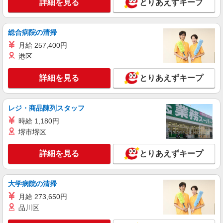
詳細を見る
とりあえずキープ
築地銀だこ
飲食店スタッフ
総合病院の清掃
［アルバイト・パート］時給1,141円〜
月給 257,400円
埼玉県さいたま市北区宮原町1丁目854-1 ステ
ラタウン
港区
詳細を見る
キープ
詳細を見る
とりあえずキープ
アルバイト
パート
レジ・商品陳列スタッフ
メアシス
カラコン販売スタッフ
時給 1,180円
堺市堺区
［アルバイト・パート］ 平日：時給1,250円
土日勤務：時給1,300円 フルタイムパート：時給
1,350円
詳細を見る
とりあえずキープ
埼玉県さいたま市北区宮原町1丁目854-1 ステ
ラタウン
大学病院の清掃
詳細を見る
キープ
月給 273,650円
品川区
契約社員
ジュエリーツツミ