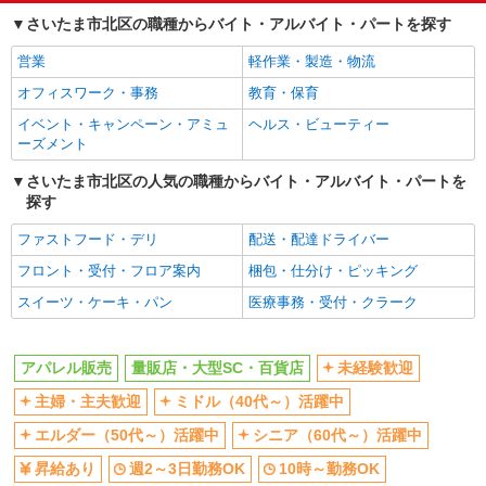
ミドル（40代～）活躍中
エルダー（50代～）活躍中
さいたま市北区の職種からバイト・アルバイト・パートを探す
シニア（60代～）活躍中
昇給あり
営業
軽作業・製造・物流
週2～3日勤務OK
10時～勤務OK
オフィスワーク・事務
教育・保育
短時間勤務（1日4h以内）OK
朝
イベント・キャンペーン・アミュ
ヘルス・ビューティー
昼
夕方
ーズメント
夜
ネイルOK
さいたま市北区の人気の職種からバイト・アルバイト・パートを
ピアスOK
副業・WワークOK
探す
交通費支給
社会保険あり
ファストフード・デリ
配送・配達ドライバー
社割・特典あり
フロント・受付・フロア案内
梱包・仕分け・ピッキング
同じ職種から求人を探す
スイーツ・ケーキ・パン
医療事務・受付・クラーク
ファッション・アパレル
アパレル販売
アパレル販売
量販店・大型SC・百貨店
未経験歓迎
販売・接客サービス
主婦・主夫歓迎
ミドル（40代～）活躍中
量販店・大型SC・百貨店
エルダー（50代～）活躍中
シニア（60代～）活躍中
同じ特徴から求人を探す
昇給あり
週2～3日勤務OK
10時～勤務OK