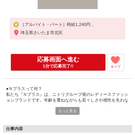
［アルバイト・パート］時給1,240円
※試用期間2か月：同条件
埼玉県さいたま市北区
応募画面へ進む
1分で応募完了!!
キープ
●Ｎプラスって何？
私たち『Ｎプラス』は、ニトリグループ発のレディースファッシ
ョンブランドです。年齢を重ねながらも若々しさや感性を失わな
い、大人の女性が毎日着たいと思うファッションを提案していま
もっと見る
す。まだ始まったばかりのこの事業を、私たちと一緒に作り上げ
ていきませんか？
●アパレル未経験でも歓迎！
仕事内容
「アパレル業界未経験の方」や、「仕事にブランクがある方」で