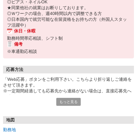
◎ピアス・ネイルOK
★同業他社の就業はお断りしております。
◎Ｗワークの場合、週40時間以内で調整できる方
◎日本国内で就労可能な在留資格をお持ちの方（外国人スタッ
フ活躍中）
休日・休暇
勤務時間帯応相談、シフト制
備考
※車通勤応相談
応募方法
「Web応募」ボタンをご利用下さい。こちらより折り返しご連絡を
させて頂きます。
※一定期間経過しても応募先から連絡がない場合は、直接応募先へ
ご連絡してください。
もっと見る
●自社HP採用ページよりもご応募が可能です
https://nitori-recruit.jp/jobfind-pc/job/All/213465
地図
勤務地