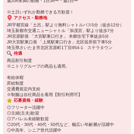
週20h未満の勤務・1日3h〜・週2日〜
※土日いずれか勤務できる方歓迎！
アクセス・勤務地
JR宇都宮線「土呂」駅より無料シャトルバス5分（徒歩12分）
埼玉新都市交通ニューシャトル「加茂宮」駅より徒歩7分
JR宮原駅発 「大宮駅東口行き」 本郷住宅下車徒歩5分
JR大宮駅東口発 「上尾駅東口行き」北区役所前下車5分
埼玉県さいたま市北区宮原町1丁目854-1 ステラタウン
待遇
商品割引制度
※ニトリグループの商品も適用。
有給休暇
昇給制度
交通費規定内支給
※制服は自社商品を着用【割引利用可】
応募資格・経験
◎フリーター活躍中
◎主婦(主夫)歓迎
◎アパレル未経験歓迎
◎20代・30代・40代・50代など、幅広い年齢層が活躍中
◎中高年、シニア世代活躍中