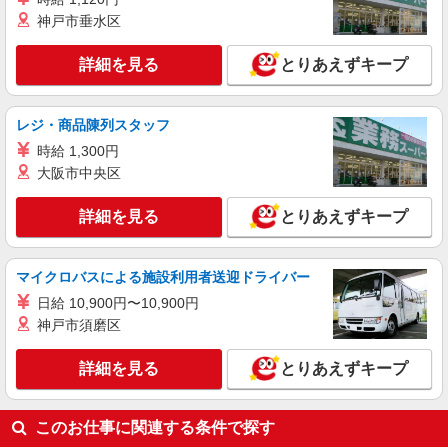
埼玉県さいたま市北区宮原町1丁目854-1 ステ
神戸市垂水区
ラタウン
詳細を見る
とりあえずキープ
詳細を見る
キープ
アルバイト
パート
レジ・商品陳列スタッフ
ゲンキ・キッズ
時給 1,300円
接客・販売スタッフ
大阪市中央区
［アルバイト・パート］時給1,145円〜1,200円
早番、中番、遅番すべてに対応し、フルタイム勤
詳細を見る
とりあえずキープ
務できる方のみ時給1,200円 土日祝日は＋300円／
埼玉県さいたま市北区宮原町1丁目854-1 ステ
1日あたり ※規定時間あり ※試用期間（1ヶ月
ラタウン
間）：時給1,145円
マイクロバスによる施設利用者送迎ドライバー
詳細を見る
キープ
日給 10,900円〜10,900円
神戸市須磨区
詳細を見る
とりあえずキープ
このお仕事に関連する条件で探す