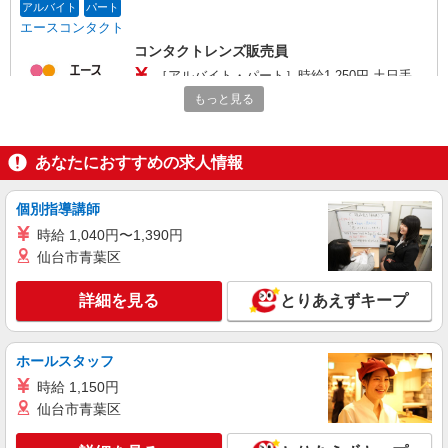
アルバイト
パート
エースコンタクト
コンタクトレンズ販売員
［アルバイト・パート］時給1,250円 土日手
当、着替え手当など嬉しい手当多数！ 土日手当：
もっと見る
土曜・日曜日に勤務した場合、１時間につき＋100
埼玉県さいたま市北区宮原町1丁目854-1 ステ
円を支給 着替え手当：曜日問わず勤務した場合、
ラタウン
１時間につき＋13円を支給
あなたにおすすめの求人情報
詳細を見る
キープ
個別指導講師
アルバイト
パート
時給 1,040円〜1,390円
ジーユー
仙台市青葉区
販売スタッフ
［アルバイト・準社員］時給1,300円〜（高校
詳細を見る
とりあえずキープ
生不可） 3か月ごとに昇給・昇格チャンスあり
埼玉県さいたま市北区宮原町1丁目854-1 ステ
ラタウン
ホールスタッフ
時給 1,150円
詳細を見る
キープ
仙台市青葉区
アルバイト
パート