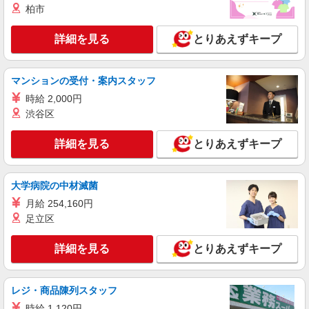
柏市
門卒：月給210,000円〜 高卒：月給205,000円〜
(一律地域手当含む)
〒331-0812 埼玉県さいたま市北区宮原町1丁
詳細を見る
とりあえずキープ
目854-1 ステラタウン
詳細を見る
キープ
マンションの受付・案内スタッフ
時給 2,000円
アルバイト
パート
渋谷区
いつ和
一般着物販売員・振袖販売員
詳細を見る
とりあえずキープ
［アルバイト・パート］時給1,250円〜 ※試用
期間（3ヶ月間）：時給1,150円 ※経験などを考慮
の上、社員への登用もあり
埼玉県さいたま市北区宮原町1丁目854-1 ステ
大学病院の中材滅菌
ラタウン
月給 254,160円
足立区
詳細を見る
キープ
詳細を見る
とりあえずキープ
アルバイト
パート
レプシィム
販売スタッフ
レジ・商品陳列スタッフ
［アルバイト］時給1,150円〜
時給 1,120円