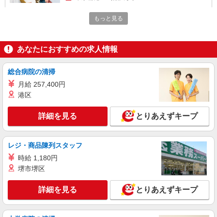
もっと見る
詳細を見る
キープ
紹介予定派遣
あなたにおすすめの求人情報
株式会社パソナ・東京キャリアセンター/KT600117542901
営業（フォロー営業）
総合病院の清掃
時給2100円 ★交通費規定に基づき交通費支給
月給 257,400円
東京都港区（品川駅）
港区
詳細を見る
キープ
詳細を見る
とりあえずキープ
派遣社員
株式会社パソナ・東京キャリアセンター/KT6001171866
レジ・商品陳列スタッフ
営業（フォロー営業）/テレフォンオペレータ
時給 1,180円
ー/営業事務
堺市堺区
時給1820円 月収例：292000円 ★交通費規定に
基づき交通費支給
詳細を見る
とりあえずキープ
東京都港区（東京メトロ南北線六本木一丁目
駅）