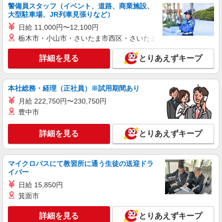
警備員スタッフ（イベント、道路、商業施設、
株式会社パソナ・東京キャリアセンター/KT600115714402
大型駐車場、JR列車見張りなど）
営業（フォロー営業）/営業事務
日給 11,000円〜12,100円
月給334200円 ★交通費規定に基づき交通費支
栃木市・小山市・さいたま市西区・さいたま市岩槻区・久喜市・
給
東京都港区（高輪ゲートウェイ駅）
詳細を見る
とりあえずキープ
詳細を見る
キープ
本社総務・経理（正社員）※試用期間あり
派遣社員
月給 222,750円〜230,750円
株式会社パソナ・東京キャリアセンター/KT6001178258
豊中市
営業（フォロー営業）/一般事務
詳細を見る
月給340200円 ★交通費規定に基づき交通費支
とりあえずキープ
給
東京都港区（表参道駅）
マイクロバスにて教習所に通う生徒の送迎ドラ
イバー
詳細を見る
キープ
日給 15,850円
箕面市
派遣社員
株式会社パソナ・東京キャリアセンター/KT6001176600
詳細を見る
とりあえずキープ
営業（開拓営業）/テレフォンオペレーター