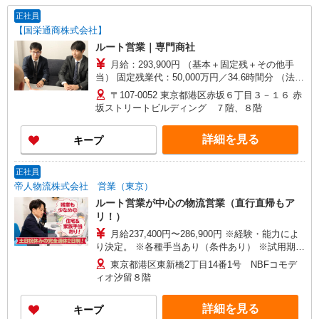
正社員
【国栄通商株式会社】
ルート営業｜専門商社
月給：293,900円 （基本＋固定残＋その他手
当） 固定残業代：50,000万円／34.6時間分 （法労
内：10時間、法労外：24.6時間） ※残業がない場
〒107-0052 東京都港区赤坂６丁目３－１６ 赤
合も支給します。 ※超過分は別途支給します。
坂ストリートビルディング ７階、８階
【手当】 一律作業手当（60,000万円／固定給に含
む） 通勤手当（月上限：20,000円まで） ※上限を
詳細を見る
キープ
超える場合は、詳細を確認のうえ別途検討いたし
ます。 【昇給】 年1回 ※入社1年目以降が対象
【賞与】 年2回（7月・12月） ※業績による ※評
正社員
価期間1年未満は寸志支給
帝人物流株式会社 営業（東京）
ルート営業が中心の物流営業（直行直帰もア
リ！）
月給237,400円〜286,900円 ※経験・能力によ
り決定。 ※各種手当あり（条件あり） ※試用期間
2ヵ月（同条件）
東京都港区東新橋2丁目14番1号 NBFコモデ
ィオ汐留８階
詳細を見る
キープ