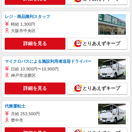
詳細を見る
キープ
レジ・商品陳列スタッフ
派遣社員
株式会社パソナ・東京キャリアセンター/KT6001175900
時給 1,300円
大阪市中央区
営業（開拓営業）/テレフォンオペレーター
月給340200円 ★交通費規定に基づき交通費支
詳細を見る
給
とりあえずキープ
東京都港区（溜池山王駅）
マイクロバスによる施設利用者送迎ドライバー
詳細を見る
キープ
日給 10,900円〜10,900円
神戸市須磨区
派遣社員
株式会社パソナ・東京キャリアセンター/KT6001177172
詳細を見る
とりあえずキープ
営業（フォロー営業）
月給401000円 ★交通費規定に基づき交通費支
給
代務運転士
東京都港区（高輪ゲートウェイ駅）
月給 253,500円
豊中市
詳細を見る
キープ