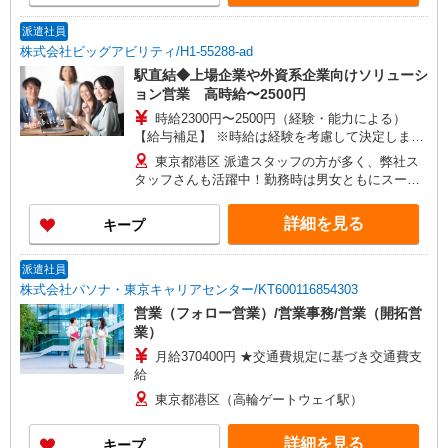
派遣社員
株式会社ビッグアビリティ/H1-55288-ad
駅直結◆上場企業や外資系企業向けソリューシ
ョン営業 高時給〜2500円
時給2300円〜2500円（経験・能力による）
【給与補足】 ※時給は経験を考慮して決定します
※週払いOK（社内規定あり） ≪福利厚生完備≫
東京都港区 派遣スタッフの方が多く、弊社ス
社会保険、厚生年金、有給休暇、健康診断など
タッフさんも活躍中！勤務時は男女ともにスーツ
着用です（夏はクールビズ）。
詳細を見る
キープ
派遣社員
株式会社パソナ・東京キャリアセンター/KT600116854303
営業（フォロー営業）/営業事務/営業（開拓営
業）
月給370400円 ★交通費規定に基づき交通費支
給
東京都港区（高輪ゲートウェイ駅）
詳細を見る
キープ