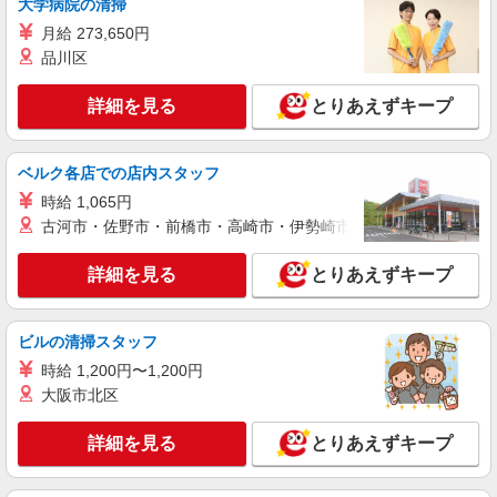
大学病院の清掃
詳細を見る
キープ
月給 273,650円
品川区
派遣社員
株式会社パソナ・東京キャリアセンター/KT600117825801
詳細を見る
とりあえずキープ
営業（フォロー営業）/一般事務
月給340200円 ★交通費規定に基づき交通費支
給
ベルク各店での店内スタッフ
東京都港区（表参道駅）
時給 1,065円
古河市・佐野市・前橋市・高崎市・伊勢崎市・太田市・館林市・
詳細を見る
キープ
詳細を見る
とりあえずキープ
派遣社員
株式会社パソナ・東京キャリアセンター/KT600117660003
営業（開拓営業）/テレフォンオペレーター
ビルの清掃スタッフ
時給1950円 ★交通費規定に基づき交通費支給
時給 1,200円〜1,200円
大阪市北区
東京都港区（大門駅）
詳細を見る
とりあえずキープ
詳細を見る
キープ
派遣社員