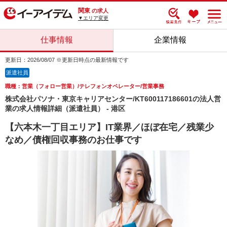
関東
の求人
▼エリア変更
仕事情報
企業情報
更新日：2026/08/07 ※更新日時点の最新情報です
派遣社員
職種：営業（フォロー営業）/テレフォンオペレーター/営業事務
株式会社パソナ・東京キャリアセンター/KT600117186601の法人営
業の求人情報詳細（派遣社員） - 港区
【六本木一丁目エリア】IT業界／ほぼ在宅／残業少
なめ／債権回収事務のお仕事です