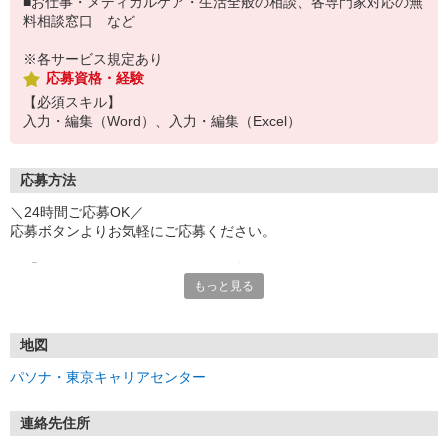
■お仕事・メディカルケア・生活全般の相談、各専門家対応の無
料相談窓口 など
※各サービス規定あり
応募資格・経験
【必須スキル】
入力・編集（Word）、入力・編集（Excel）
応募方法
＼24時間ご応募OK／
応募ボタンよりお気軽にご応募ください。
※「@pasona.co.jp」のドメイン解除をお願いいたします。
もっと見る
※メールが届かない場合、迷惑メールフォルダもご確認ください。
【お仕事開始までの流れ】
▼イーアイデムから応募
地図
▼ご案内可能な方に弊社からマイページ作成（プロフィール入力）
パソナ・東京キャリアセンター
のご連絡
▼面談 ※WEB、来社を選択可能です
▼お仕事紹介
連絡先住所
▼お仕事開始