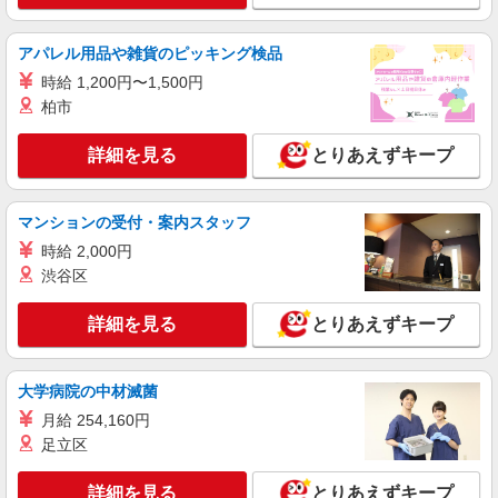
時給1950円 ★交通費規定に基づき交通費支給
東京都港区（大門駅）
アパレル用品や雑貨のピッキング検品
時給 1,200円〜1,500円
詳細を見る
キープ
柏市
詳細を見る
とりあえずキープ
紹介予定派遣
株式会社パソナ・東京キャリアセンター/KT6001174525
営業（開拓営業）
マンションの受付・案内スタッフ
時給2230円 ★交通費規定に基づき交通費支給
時給 2,000円
東京都港区（東京メトロ銀座線外苑前駅）
渋谷区
詳細を見る
キープ
詳細を見る
とりあえずキープ
紹介予定派遣
株式会社パソナ・東京キャリアセンター/KT600116547203
大学病院の中材滅菌
営業（フォロー営業）/営業（開拓営業）
月給 254,160円
時給2100円 ★交通費規定に基づき交通費支給
足立区
東京都港区（東京メトロ銀座線虎ノ門駅）
詳細を見る
とりあえずキープ