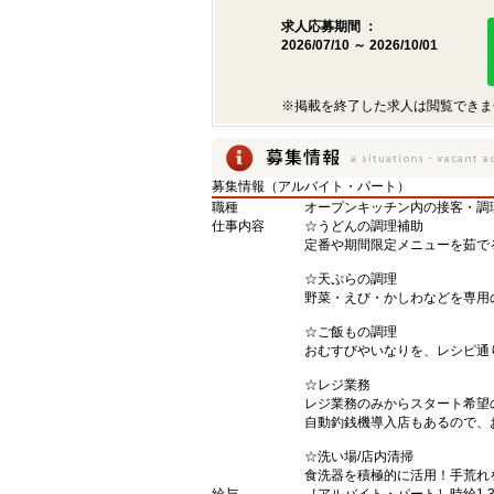
求人応募期間 ：
2026/07/10 ～ 2026/10/01
※掲載を終了した求人は閲覧できま
募集情報（アルバイト・パート）
職種
オープンキッチン内の接客・調
仕事内容
☆うどんの調理補助
定番や期間限定メニューを茹で
☆天ぷらの調理
野菜・えび・かしわなどを専用
☆ご飯もの調理
おむすびやいなりを、レシピ通
☆レジ業務
レジ業務のみからスタート希望
自動釣銭機導入店もあるので、
☆洗い場/店内清掃
食洗器を積極的に活用！手荒れ