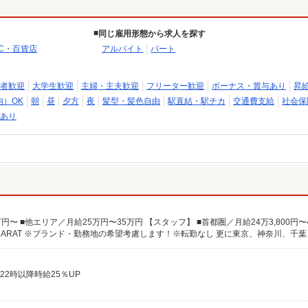
同じ雇用形態から求人を探す
C・百貨店
アルバイト
パート
者歓迎
大学生歓迎
主婦・主夫歓迎
フリーター歓迎
ボーナス・賞与あり
昇
内）OK
朝
昼
夕方
夜
髪型・髪色自由
駅直結・駅チカ
交通費支給
社会保
あり
22時以降時給25％UP