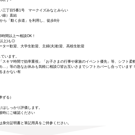
00円〜
い三丁目5番1号 マークイズみなとみらい
い線）直結
）から「動く歩道」を利用し、徒歩8分
3時間以上〜相談OK！
以上)も◎
ーター歓迎、大学生歓迎、主婦(夫)歓迎、高校生歓迎
しています。
「スキマ時間で効率重視」「お子さまの行事や家族のイベント優先」等、シフト柔軟
め…」等の急なお休みも気軽に相談◎皆お互いさまでシフトカバーし合っています
れるまかない有
）
準ずる）
りはしっかり評価します。
接時にご確認ください
は身分証明書と筆記用具をご持参ください。