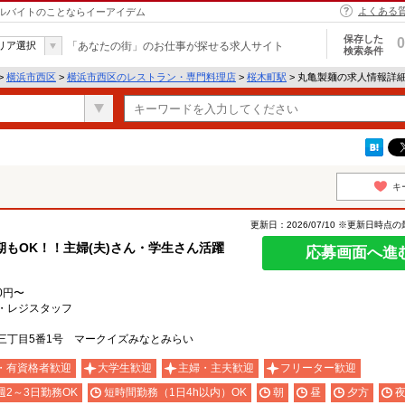
よくある
アルバイトのことならイーアイデム
保存した
0
リア選択
「あなたの街」のお仕事が探せる求人サイト
検索条件
>
横浜市西区
>
横浜市西区のレストラン・専門料理店
>
桜木町駅
> 丸亀製麺の求人情報詳
キ
更新日：2026/07/10 ※更新日時点
短期もOK！！主婦(夫)さん・学生さん活躍
応募画面へ進
0円〜
・レジスタッフ
三丁目5番1号 マークイズみなとみらい
・有資格者歓迎
大学生歓迎
主婦・主夫歓迎
フリーター歓迎
週2～3日勤務OK
短時間勤務（1日4h以内）OK
朝
昼
夕方