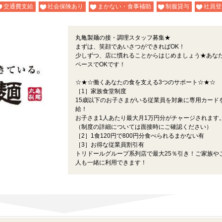
交通費支給
社会保険あり
まかない・食事補助
制服貸与
社員登
丸亀製麺の接・調理スタッフ募集★
まずは、笑顔であいさつができればOK！
少しずつ、店に慣れることからはじめましょう★あな
ペースでOKです！
☆★☆働くあなたの食を支える3つのサポート☆★☆
［1］家族食堂制度
15歳以下のお子さまがいる従業員を対象に専用カード
給！
お子さま1人あたり最大月1万円分がチャージされます
（制度の詳細については面接時にご確認ください）
［2］1食120円で800円分食べられるまかない有
［3］お得な従業員割引有
トリドールグループ系列店で最大25％引き！ご家族や
人も一緒に利用できます！