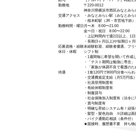
給与
［アルバイト・パート］時給1,3
勤務地
〒220-0012
神奈川県横浜市西区みなとみら
交通アクセス
・みなとみらい駅（みなとみら
・桜木町駅（JR・市営地下鉄
勤務時間・曜日
月〜木 8:00〜21:00
金〜日・祝日 8:00〜22:00
・上記時間内で週2日以上、1日
・長期(3ヶ月以上)や短期(1ヶ月
応募資格・経験
未経験歓迎、経験者優遇、フリ
休日・休暇
シフト制
・1週間毎に希望を聞いて作成
・「テスト期間は勉強に専念」
・「家族が体調不良で看護のた
待遇
・1食120円で800円分食べら
・交通費規定支給（月5万円迄
・社員登用制度有
・有給休暇制度有
・制服貸与
・社会保険加入制度有（法令に
・賞与制度有
・明確な昇給システム有！頑張
・髪型・髪色自由 ※詳細は面
・バイク通勤応相談（条件付）
★面接時、履歴書不要 持ち物