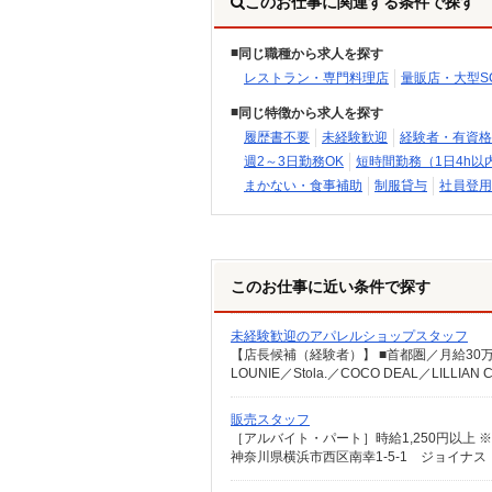
このお仕事に関連する条件で探す
同じ職種から求人を探す
レストラン・専門料理店
量販店・大型S
同じ特徴から求人を探す
履歴書不要
未経験歓迎
経験者・有資格
週2～3日勤務OK
短時間勤務（1日4h以
まかない・食事補助
制服貸与
社員登用
このお仕事に近い条件で探す
未経験歓迎のアパレルショップスタッフ
販売スタッフ
［アルバイト・パート］時給1,250円以上 ※
神奈川県横浜市西区南幸1-5-1 ジョイナス