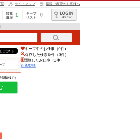
質問
サイトマップ
掲載ご希望のお客様へ
閲覧
キープ
1
0
履歴
リスト
ログイン
細
キープ中のお仕事（0件）
保存した検索条件（
0
件）
閲覧したお仕事（1件）
ープ
丸亀製麺
の最新情報です
む
夜