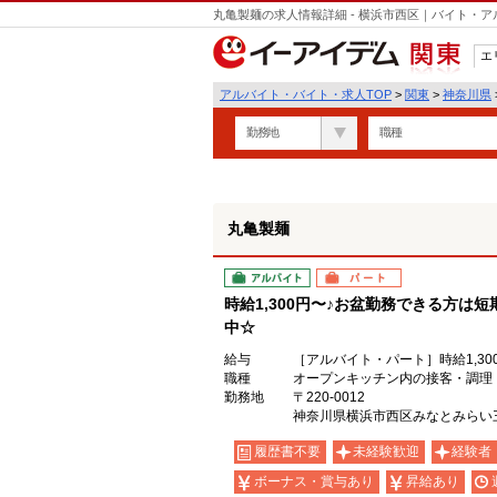
丸亀製麺の求人情報詳細 - 横浜市西区｜バイト・
エ
関東
アルバイト・バイト・求人TOP
>
関東
>
神奈川県
勤務地
職種
丸亀製麺
アルバイト
パート
時給1,300円〜♪お盆勤務できる方は
中☆
給与
［アルバイト・パート］時給1,30
職種
オープンキッチン内の接客・調理
勤務地
〒220-0012
神奈川県横浜市西区みなとみらい
履歴書不要
未経験歓迎
経験者
ボーナス・賞与あり
昇給あり