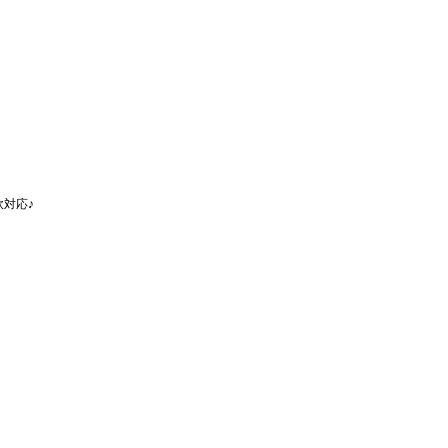
対応♪
！