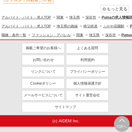
未経験歓迎
高校生OK
もっと見る
大学生歓迎
週2～3日勤務OK
アルバイト・バイト・求人TOP
関東
埼玉県
深谷市
Pumaの求人情報
短時間勤務（1日4h以内）OK
車通勤OK
アルバイト・バイト・求人TOP
埼玉県の路線
秩父鉄道
ふかや花園駅
交通費支給
社会保険あり
職種・条件一覧
ファッション・アパレル
関東
埼玉県
深谷市
Pum
掲載ご希望のお客様へ
よくある質問
お問い合わせ
利用規約
リンクについて
プライバシーポリシー
Cookieポリシー
個人情報保護方針
メールサービスについて
サイト運営会社
サイトマップ
(c) AIDEM Inc.
TOPへ