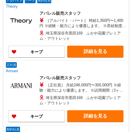
アルバイト
パート
契約社員
Theory
アパレル販売スタッフ
［アルバイト・パート］ 時給1,350円〜1,400
円 ※経験・能力により優遇します。 ※昇給制度あ
り ※社員登用あり ［契約社員］ 月給222,000円
埼玉県深谷市黒田169 ふかや花園プレミア
※昇給、正社員登用あり ※試用期間3ヶ月（時給
ム・アウトレット
1,350円） ※半年更新
詳細を見る
キープ
正社員
Armani
アパレル販売スタッフ
［正社員］ 月給248,000円〜300,000円 ※経
験・能力により優遇します。 ※試用期間（3ヶ月
間）：時給1,300円 ※賞与年2回
埼玉県深谷市黒田169 ふかや花園プレミア
ム・アウトレット
詳細を見る
キープ
契約社員