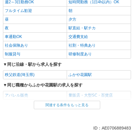
週2～3日勤務OK
短時間勤務（1日4h以内）OK
フルタイム歓迎
朝
昼
夕方
夜
駅直結・駅チカ
車通勤OK
交通費支給
社会保険あり
社割・特典あり
制服貸与
研修制度あり
同じ沿線・駅から求人を探す
秩父鉄道(埼玉県)
ふかや花園駅
同じ職種からふかや花園駅の求人を探す
アパレル販売
量販店・大型SC・百貨店
関連する条件をもっと見る
同じ雇用形態からふかや花園駅の求人を探す
アルバイト
パート
同じ特徴からふかや花園駅の求人を探す
ID：AE0706889483