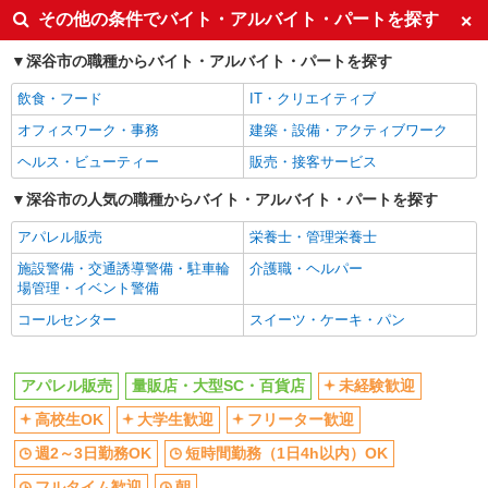
未経験歓迎
高校生OK
その他の条件でバイト・アルバイト・パートを探す
大学生歓迎
フリーター歓迎
深谷市の職種からバイト・アルバイト・パートを探す
週2～3日勤務OK
短時間勤務（1日4h以内）OK
飲食・フード
IT・クリエイティブ
フルタイム歓迎
朝
オフィスワーク・事務
建築・設備・アクティブワーク
昼
夕方
ヘルス・ビューティー
販売・接客サービス
夜
駅直結・駅チカ
車通勤OK
深谷市の人気の職種からバイト・アルバイト・パートを探す
交通費支給
社会保険あり
社割・特典あり
アパレル販売
栄養士・管理栄養士
制服貸与
研修制度あり
施設警備・交通誘導警備・駐車輪
介護職・ヘルパー
場管理・イベント警備
同じ職種から求人を探す
コールセンター
スイーツ・ケーキ・パン
ファッション・アパレル
アパレル販売
アパレル販売
量販店・大型SC・百貨店
未経験歓迎
販売・接客サービス
高校生OK
大学生歓迎
フリーター歓迎
量販店・大型SC・百貨店
週2～3日勤務OK
短時間勤務（1日4h以内）OK
同じ特徴から求人を探す
フルタイム歓迎
朝