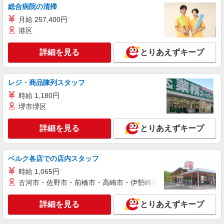
清掃スタッフ
総合病院の清掃
［アルバイト・パート］時給1,150円 ※試用期
月給 257,400円
間（1ヶ月間）：時給変動無し
港区
埼玉県深谷市黒田169 ふかや花園プレミア
ム・アウトレット
詳細を見る
とりあえずキープ
詳細を見る
キープ
レジ・商品陳列スタッフ
契約社員
時給 1,180円
Seiko
堺市堺区
SEIKOブランドの時計販売スタッフ
［契約社員］月給212,500円〜275,500円 ※経
詳細を見る
とりあえずキープ
験・能力による ※試用期間3ヶ月：給与変動なし
埼玉県深谷市黒田169 ふかや花園プレミア
ム・アウトレット
ベルク各店での店内スタッフ
時給 1,065円
詳細を見る
キープ
古河市・佐野市・前橋市・高崎市・伊勢崎市・太田市・館林市・
アルバイト
パート
詳細を見る
とりあえずキープ
Cheese Garden(深谷)
ケーキ販売スタッフ / ホールスタッフ / キッチ