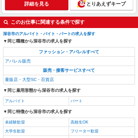
円〜（経験者は時給1,300円） ※経験・能力によ
詳細を見る
とりあえずキープ
り優遇します。
埼玉県深谷市黒田169 ふかや花園プレミア
ム・アウトレット
このお仕事に関連する条件で探す
詳細を見る
キープ
深谷市のアルバイト・バイト・パートの求人を探す
同じ職種から深谷市の求人を探す
アルバイト
契約社員
Casio Watch
ファッション・アパレルすべて
販売スタッフ
アパレル販売
［契約社員］月給206,000円〜 ◆昇給あり 入
販売・接客サービスすべて
社時の給与額は経験・能力を考慮し当社規定によ
り判断いたします。 ※試用期間（3ヶ月）も同
埼玉県深谷市黒田169 ふかや花園プレミア
量販店・大型SC・百貨店
額の月給を支給します。 ◆残業手当100％支給
ム・アウトレット
（※上記金額には残業代は含んでおりません）
同じ雇用形態から深谷市の求人を探す
残業代は1分単位で支給します。 ◆昇給・賞与 ・
詳細を見る
キープ
昇給/年1回（4月） ・賞与/年2回（6月/12月） ※
アルバイト
パート
年間：3.0ヶ月〜4.0ヶ月分（昨年度実績） ◆支払
い方法：月1回 ［アルバイト］時給1,375円 ◆残業
同じ特徴から深谷市の求人を探す
手当100％支給（※上記金額には残業代は含んでお
りません） 残業代は1分単位で支給します。
未経験歓迎
高校生OK
大学生歓迎
フリーター歓迎