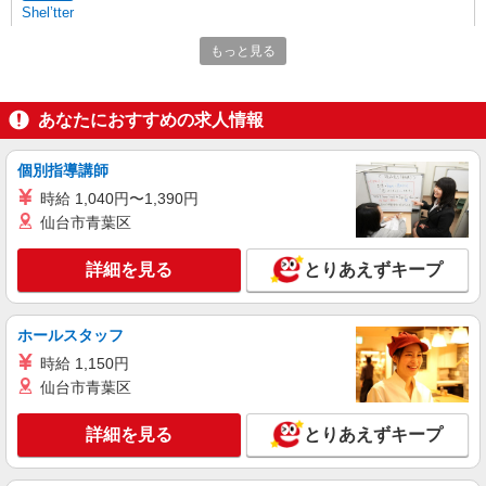
Shel’tter
アパレル販売スタッフ
もっと見る
［契約社員］月給222,000円 ※昇給、正社員登
用制度あり ※試用期間(3ヶ月/時給1,350円) ※半年
更新
埼玉県深谷市黒田169 ふかや花園プレミア
あなたにおすすめの求人情報
ム・アウトレット
個別指導講師
詳細を見る
キープ
時給 1,040円〜1,390円
仙台市青葉区
アルバイト
パート
Korg
詳細を見る
とりあえずキープ
販売接客スタッフ
［アルバイト・パート］時給1,200円
埼玉県深谷市黒田169 ふかや花園プレミア
ホールスタッフ
ム・アウトレット
時給 1,150円
仙台市青葉区
詳細を見る
キープ
詳細を見る
とりあえずキープ
アルバイト
パート
日本環境クリアー株式会社