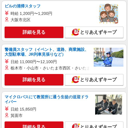
ンスタッフ
ビルの清掃スタッフ
［アルバイト・パート］時給1,150円〜
時給 1,200円〜1,200円
埼玉県深谷市黒田169 ふかや花園プレミア
大阪市北区
ム・アウトレット
詳細を見る
とりあえずキープ
詳細を見る
キープ
警備員スタッフ（イベント、道路、商業施設、
アルバイト
大型駐車場、JR列車見張りなど）
Polo Ralph Lauren
日給 11,000円〜12,100円
アパレル販売スタッフ
栃木市・小山市・さいたま市西区・さいたま市岩槻区・久喜市・
［アルバイト］時給1,300円〜 ※試用期間3か
月（給与・待遇は同じ）
詳細を見る
とりあえずキープ
埼玉県深谷市黒田169 ふかや花園プレミア
ム・アウトレット
マイクロバスにて教習所に通う生徒の送迎ドラ
詳細を見る
キープ
イバー
日給 15,850円
アルバイト
パート
箕面市
Pet Paradise
ペット雑貨販売スタッフ
詳細を見る
とりあえずキープ