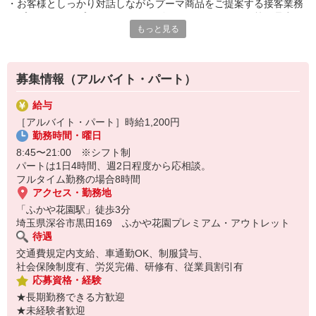
・お客様としっかり対話しながらプーマ商品をご提案する接客業務
・プーマショップにおけるシューズ、アパレル、バッグ等の品出
もっと見る
し、陳列などの店舗業務
募集情報（アルバイト・パート）
給与
［アルバイト・パート］時給1,200円
勤務時間・曜日
8:45〜21:00 ※シフト制
パートは1日4時間、週2日程度から応相談。
フルタイム勤務の場合8時間
アクセス・勤務地
「ふかや花園駅」徒歩3分
埼玉県深谷市黒田169 ふかや花園プレミアム・アウトレット
待遇
交通費規定内支給、車通勤OK、制服貸与、
社会保険制度有、労災完備、研修有、従業員割引有
応募資格・経験
★長期勤務できる方歓迎
★未経験者歓迎