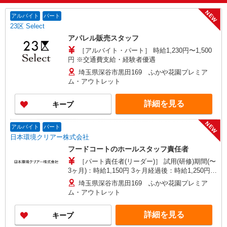
NEW
アルバイト
パート
23区 Select
アパレル販売スタッフ
［アルバイト・パート］ 時給1,230円〜1,500
円 ※交通費支給・経験者優遇
埼玉県深谷市黒田169 ふかや花園プレミア
ム・アウトレット
詳細を見る
キープ
NEW
アルバイト
パート
日本環境クリアー株式会社
フードコートのホールスタッフ責任者
［パート責任者(リーダー)］ 試用(研修)期間(〜
3ヶ月)：時給1,150円 3ヶ月経過後：時給1,250円〜
1,300円 ※能力により変動 電車通勤、車両通勤
埼玉県深谷市黒田169 ふかや花園プレミア
の場合別途交通費支給。 ※交通費の詳細は待遇部
ム・アウトレット
分記載参照。
詳細を見る
キープ