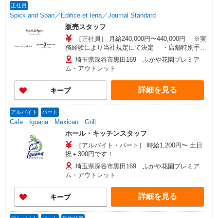
正社員
Spick and Span／Edifice et Iena／Journal Standard
販売スタッフ
［正社員］ 月給240,000円〜440,000円 ※実
務経験により当社規定にて決定 ・店舗特別手
当：あり（基本給とは別途下記月額支給） ※勤
埼玉県深谷市黒田169 ふかや花園プレミア
続年数3年未満／月額30,000円（年間36万円）
ム・アウトレット
※勤続年数3年以上／月額50,000円（年間60万円）
・残業手当：あり ・試用期間：あり（原則3ヶ
詳細を見る
キープ
月） ・深夜手当：あり ・賞与：あり（試用期間、
準社員期間中は賞与支給対象外） ・昇給、昇格：
あり
アルバイト
パート
Cafe Iguana Mexican Grill
ホール・キッチンスタッフ
［アルバイト・パート］ 時給1,200円〜 土日
祝＋300円です！
埼玉県深谷市黒田169 ふかや花園プレミア
ム・アウトレット
詳細を見る
キープ