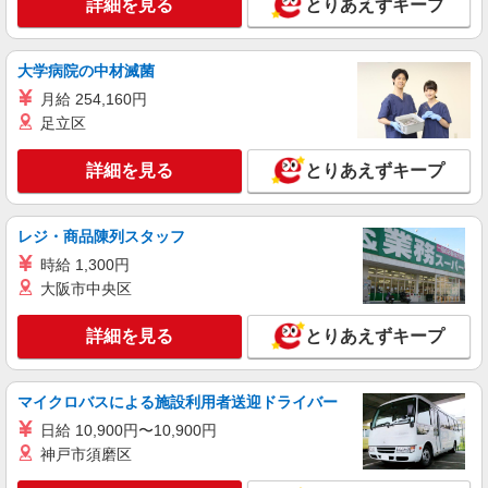
［アルバイト］時給1,150円 試用期間2か月あ
詳細を見る
とりあえずキープ
り（時給は同じです） 交通費支給あり 社会保険あ
り 従業員割引あり
埼玉県深谷市黒田169 ふかや花園プレミア
ム・アウトレット
大学病院の中材滅菌
月給 254,160円
詳細を見る
キープ
足立区
アルバイト
パート
契約社員
詳細を見る
とりあえずキープ
Zero Halliburton
販売スタッフ
レジ・商品陳列スタッフ
［アルバイト・パート・契約社員］ 時給1,200
円〜（経験者は時給1,300円〜） ※経験・能力に
時給 1,300円
より優遇します。
大阪市中央区
埼玉県深谷市黒田169 ふかや花園プレミア
ム・アウトレット
詳細を見る
とりあえずキープ
詳細を見る
キープ
マイクロバスによる施設利用者送迎ドライバー
アルバイト
パート
契約社員
Ace Bags ＆ Luggage
日給 10,900円〜10,900円
販売スタッフ
神戸市須磨区
［アルバイト・パート・契約社員］時給1,200