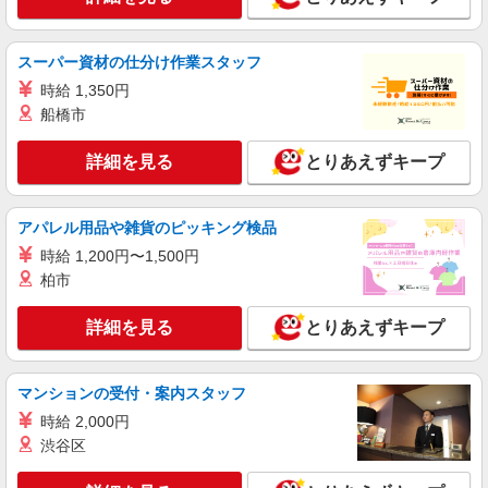
［アルバイト・パート］時給1,145円〜（試用
期間3ヶ月は時給1,141円） 残業代あり 8時間以上
の勤務は残業代25%UP 交通費全額支給 車通勤可
埼玉県深谷市黒田169 ふかや花園プレミア
スーパー資材の仕分け作業スタッフ
ム・アウトレット
時給 1,350円
船橋市
詳細を見る
キープ
詳細を見る
とりあえずキープ
アルバイト
パート
Takeo Kikuchi
販売スタッフ
アパレル用品や雑貨のピッキング検品
［アルバイト・パート］ 時給1,200円〜 ※経
時給 1,200円〜1,500円
験・能力により優遇します。
柏市
埼玉県深谷市黒田169 ふかや花園プレミア
ム・アウトレット
詳細を見る
とりあえずキープ
詳細を見る
キープ
マンションの受付・案内スタッフ
アルバイト
時給 2,000円
和カフェ Tsumugi
渋谷区
接客・キッチンスタッフ