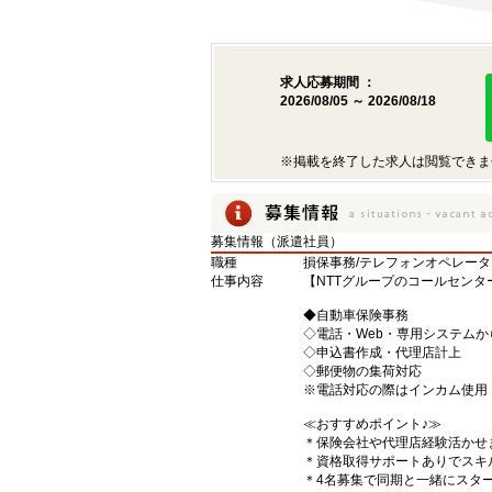
求人応募期間 ：
2026/08/05 ～ 2026/08/18
※掲載を終了した求人は閲覧できま
募集情報（派遣社員）
職種
損保事務/テレフォンオペレータ
仕事内容
【NTTグループのコールセン
◆自動車保険事務
◇電話・Web・専用システムか
◇申込書作成・代理店計上
◇郵便物の集荷対応
※電話対応の際はインカム使用
≪おすすめポイント♪≫
＊保険会社や代理店経験活かせ
＊資格取得サポートありでスキ
＊4名募集で同期と一緒にスタ