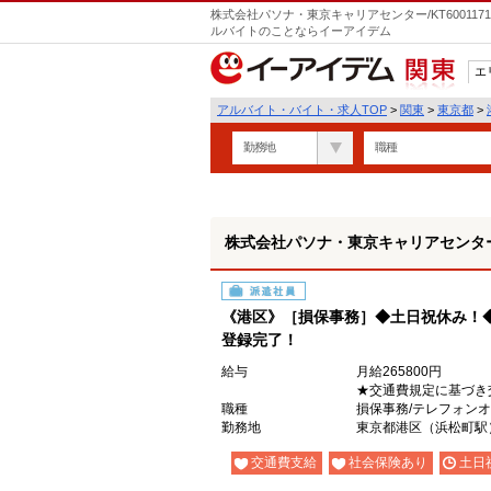
株式会社パソナ・東京キャリアセンター/KT600117
ルバイトのことならイーアイデム
エ
関東
アルバイト・バイト・求人TOP
>
関東
>
東京都
>
勤務地
職種
株式会社パソナ・東京キャリアセンター/KT
派遣社員
《港区》［損保事務］◆土日祝休み！◆
登録完了！
給与
月給265800円
★交通費規定に基づき
職種
損保事務/テレフォン
勤務地
東京都港区（浜松町駅
交通費支給
社会保険あり
土日