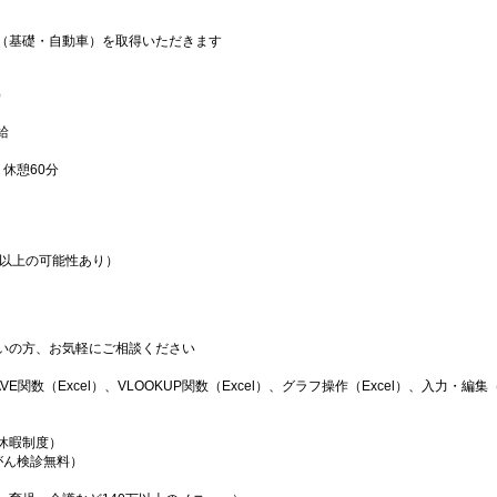
（基礎・自動車）を取得いただきます
）
給
分）休憩60分
ヶ月以上の可能性あり）
）
いの方、お気軽にご相談ください
VE関数（Excel）、VLOOKUP関数（Excel）、グラフ操作（Excel）、入力・編集（A
休暇制度）
がん検診無料）