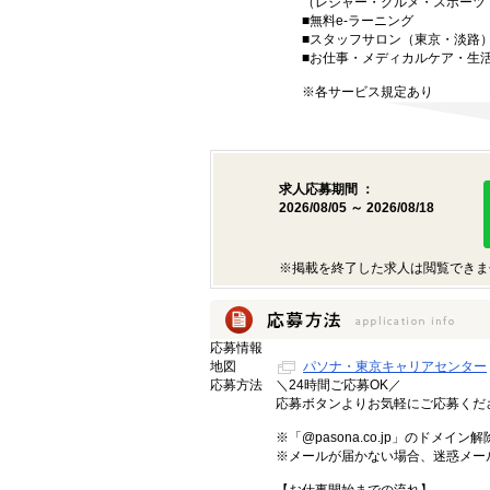
（レジャー・グルメ・スポーツ
■無料e-ラーニング
■スタッフサロン（東京・淡路
■お仕事・メディカルケア・生
※各サービス規定あり
求人応募期間 ：
2026/08/05 ～ 2026/08/18
※掲載を終了した求人は閲覧できま
応募情報
地図
パソナ・東京キャリアセンター
応募方法
＼24時間ご応募OK／
応募ボタンよりお気軽にご応募く
※「@pasona.co.jp」のドメイ
※メールが届かない場合、迷惑メー