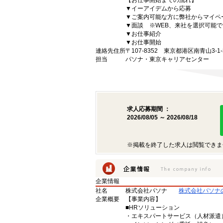
【お仕事開始までの流れ】
▼イーアイデムから応募
▼ご案内可能な方に弊社からマイペ
▼面談 ※WEB、来社を選択可能で
▼お仕事紹介
▼お仕事開始
連絡先住所
〒107-8352 東京都港区南青山3-1-3
担当
パソナ・東京キャリアセンター
求人応募期間 ：
2026/08/05 ～ 2026/08/18
※掲載を終了した求人は閲覧できま
企業情報
社名
株式会社パソナ
株式会社パソナ
企業概要
【事業内容】
■HRソリューション
・エキスパートサービス（人材派遣