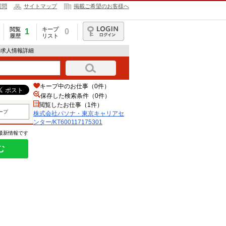
質問
サイトマップ
掲載ご希望のお客様へ
閲覧
キープ
1
0
履歴
リスト
ログイン
1の求人情報詳細
キープ中のお仕事（0件）
保存した検索条件（
0
件）
閲覧したお仕事（1件）
ープ
株式会社パソナ・東京キャリアセ
ンター/KT600117175301
の最新情報です
む