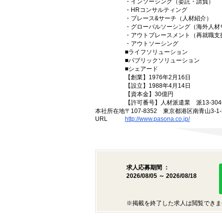
・インソーシング（委託・請負）
・HRコンサルティング
・プレース&サーチ（人材紹介）
・グローバルソーシング（海外人材
・アウトプレースメント（再就職支
・アウトソーシング
■ライフソリューション
■パブリックソリューション
■シェアード
【創業】1976年2月16日
【設立】1988年4月14日
【資本金】30億円
【許可番号】人材派遣業 派13-3046
本社所在地
〒107-8352 東京都港区南青山3-1-3
URL
http://www.pasona.co.jp/
求人応募期間 ：
2026/08/05 ～ 2026/08/18
※掲載を終了した求人は閲覧できま