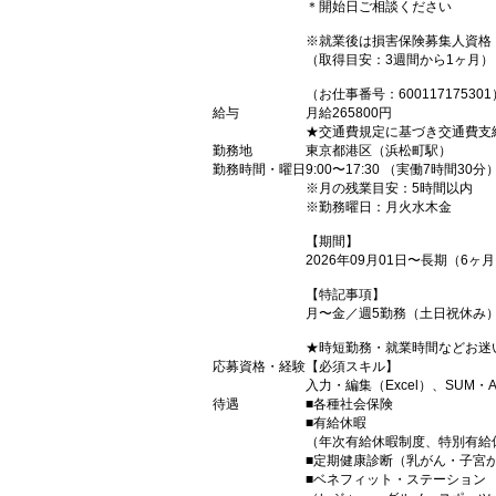
＊開始日ご相談ください
※就業後は損害保険募集人資格
（取得目安：3週間から1ヶ月）
（お仕事番号：600117175301
給与
月給265800円
★交通費規定に基づき交通費支
勤務地
東京都港区（浜松町駅）
勤務時間・曜日
9:00〜17:30 （実働7時間30
※月の残業目安：5時間以内
※勤務曜日：月火水木金
【期間】
2026年09月01日〜長期（6
【特記事項】
月〜金／週5勤務（土日祝休み
★時短勤務・就業時間などお迷
応募資格・経験
【必須スキル】
入力・編集（Excel）、SUM・A
待遇
■各種社会保険
■有給休暇
（年次有給休暇制度、特別有給
■定期健康診断（乳がん・子宮
■ベネフィット・ステーション