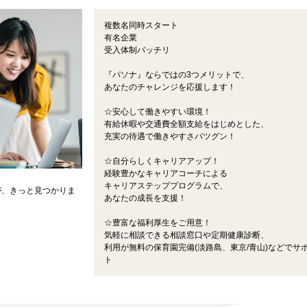
複数名同時スタート
有名企業
受入体制バッチリ
『パソナ』ならではの3つメリットで、
あなたのチャレンジを応援します！
☆安心して働きやすい環境！
有給休暇や交通費全額支給をはじめとした、
充実の待遇で働きやすさバツグン！
☆自分らしくキャリアアップ！
経験豊かなキャリアコーチによる
キャリアステッププログラムで、
が、きっと見つかりま
あなたの成長を支援！
☆豊富な福利厚生をご用意！
気軽に相談できる相談窓口や定期健康診断、
利用が無料の保育園完備(淡路島、東京/青山)などでサ
ト