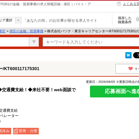
よくある
175301の金融・貿易事務の求人情報詳細 - 港区｜バイト・ア
保存した
0
リア選択
「あなたの街」のお仕事が探せる求人サイト
検索条件
港区
>
港区の金融・貿易事務
> 株式会社パソナ・東京キャリアセンター/KT60011717530
600117175301
キ
更新日：2026/08/05 ※更新日時点
交通費支給！◆来社不要！web面談で
応募画面へ進
交通費支給
オペレーター
）
祝休み
禁煙・分煙