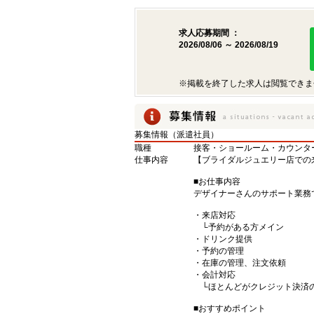
求人応募期間 ：
2026/08/06 ～ 2026/08/19
※掲載を終了した求人は閲覧できま
募集情報（派遣社員）
職種
接客・ショールーム・カウンタ
仕事内容
【ブライダルジュエリー店での
■お仕事内容
デザイナーさんのサポート業務
・来店対応
└予約がある方メイン
・ドリンク提供
・予約の管理
・在庫の管理、注文依頼
・会計対応
└ほとんどがクレジット決済
■おすすめポイント