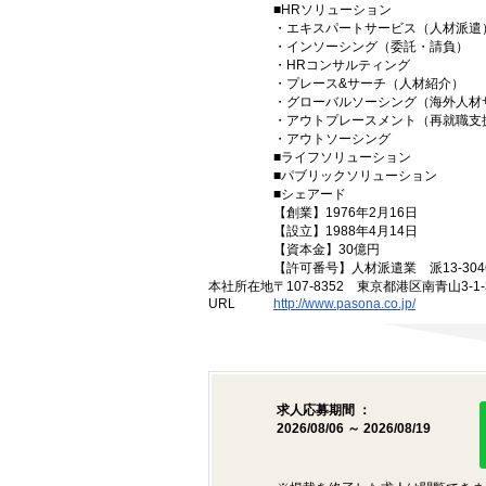
■HRソリューション
・エキスパートサービス（人材派遣
・インソーシング（委託・請負）
・HRコンサルティング
・プレース&サーチ（人材紹介）
・グローバルソーシング（海外人材
・アウトプレースメント（再就職支
・アウトソーシング
■ライフソリューション
■パブリックソリューション
■シェアード
【創業】1976年2月16日
【設立】1988年4月14日
【資本金】30億円
【許可番号】人材派遣業 派13-3046
本社所在地
〒107-8352 東京都港区南青山3-1-3
URL
http://www.pasona.co.jp/
求人応募期間 ：
2026/08/06 ～ 2026/08/19