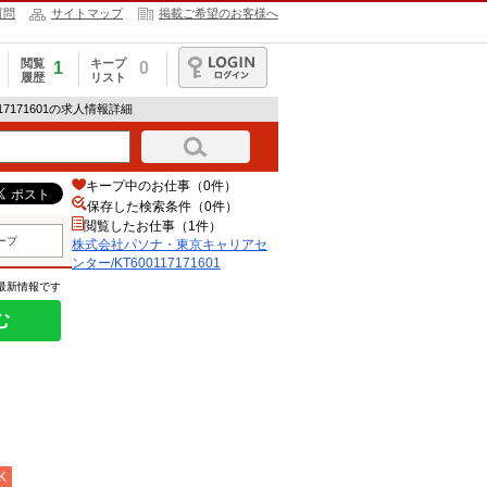
質問
サイトマップ
掲載ご希望のお客様へ
閲覧
キープ
1
0
履歴
リスト
ログイン
7171601の求人情報詳細
キープ中のお仕事（0件）
保存した検索条件（
0
件）
閲覧したお仕事（1件）
ープ
株式会社パソナ・東京キャリアセ
ンター/KT600117171601
の最新情報です
む
K