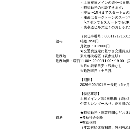
・土日祝日メインの週4〜5日
・時短勤務の相談できます♪
・即日〜10月までスタート日の
・服装はダークトーンのスーツ
└ズボンでもスカートでもOK
・表参道ヒルズ近くのおしゃれ
（お仕事番号：600117171601
給与
時給1950円
月収例：312000円
★交通費規定に基づき交通費支
勤務地
東京都渋谷区（表参道駅）
勤務時間・曜日
11:00〜20:00/11:00〜19:
※月の残業目安：残業なし
※勤務曜日：土日祝
【期間】
2026年09月01日〜長期（6
【特記事項】
土日メイン／週5日勤務（週休2
企業カレンダーあり。正社員の
★時短勤務・就業時間などお迷
待遇
■各種社会保険
■有給休暇
（年次有給休暇制度、特別有給