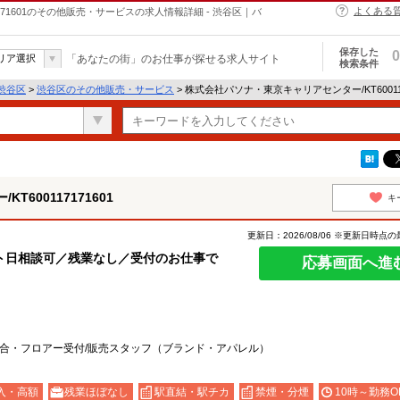
よくある
171601のその他販売・サービスの求人情報詳細 - 渋谷区｜バ
保存した
0
リア選択
「あなたの街」のお仕事が探せる求人サイト
検索条件
渋谷区
>
渋谷区のその他販売・サービス
> 株式会社パソナ・東京キャリアセンター/KT60011
600117171601
キ
更新日：2026/08/06 ※更新日時点
ト日相談可／残業なし／受付のお仕事で
応募画面へ進
総合・フロアー受付/販売スタッフ（ブランド・アパレル）
入・高額
残業ほぼなし
駅直結・駅チカ
禁煙・分煙
10時～勤務O