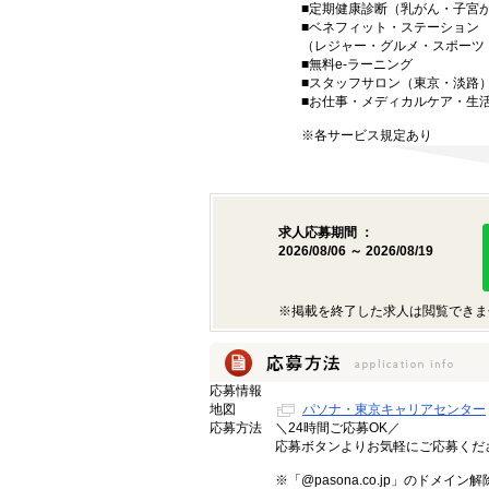
■定期健康診断（乳がん・子宮
■ベネフィット・ステーション
（レジャー・グルメ・スポーツ
■無料e-ラーニング
■スタッフサロン（東京・淡路
■お仕事・メディカルケア・生
※各サービス規定あり
求人応募期間 ：
2026/08/06 ～ 2026/08/19
※掲載を終了した求人は閲覧できま
応募情報
地図
パソナ・東京キャリアセンター
応募方法
＼24時間ご応募OK／
応募ボタンよりお気軽にご応募く
※「@pasona.co.jp」のドメイ