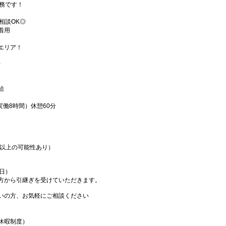
勤務です！
相談OK◎
着用
エリア！
）
給
00 （実働8時間）休憩60分
ヶ月以上の可能性あり）
日）
方から引継ぎを受けていただきます。
いの方、お気軽にご相談ください
休暇制度）