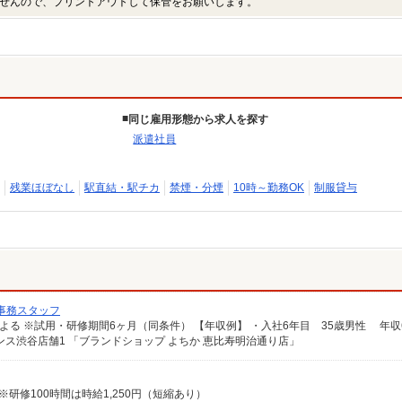
せんので、プリントアウトして保管をお願いします。
同じ雇用形態から求人を探す
派遣社員
残業ほぼなし
駅直結・駅チカ
禁煙・分煙
10時～勤務OK
制服貸与
事務スタッフ
ンス渋谷店舗1 「ブランドショップ よちか 恵比寿明治通り店」
る ※研修100時間は時給1,250円（短縮あり）