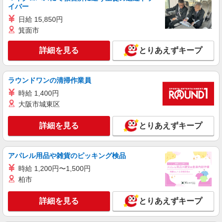
イバー
日給 15,850円
詳細を見る
キープ
箕面市
派遣社員
詳細を見る
とりあえずキープ
パーソルエクセルHRパートナーズ株式会社
保険の契約に関するテレコミュニケーターのオ
シゴト
ラウンドワンの清掃作業員
時給1,850円 ※当社規定あり
時給 1,400円
東京都港区／最寄駅：六本木一丁目駅、神谷町
大阪市城東区
駅
詳細を見る
とりあえずキープ
詳細を見る
キープ
派遣社員
アパレル用品や雑貨のピッキング検品
パーソルエクセルHRパートナーズ株式会社
時給 1,200円〜1,500円
コールセンターSV業務と一般事務
柏市
時給1,750円〜1,800円（経験・能力による）
※当社規定あり
詳細を見る
とりあえずキープ
東京都港区／最寄駅：新橋駅