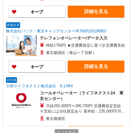
詳細を見る
キープ
派遣社員
株式会社パソナ・東京キャリアセンター/KT600116106902
テレフォンオペレーター/データ入力
時給1750円 ★交通費規定に基づき交通費支給
東京都港区（青山一丁目駅）
詳細を見る
キープ
正社員
大和ライフネクスト株式会社 E-LN54
コールオペレーター（ライフネクスト24 東
京センター）
月給255,000円〜280,700円 交通費規定支給
※支給には当社規定あり 基本給：235,000円/月〜
260,700円/月 職務手当：20,000円/月 賞与：基本
東京都港区
給の2〜3ヶ月分/年（夏・冬に分けて支給） ※標
準評価の場合 他、夜勤1回につき「宿泊手当：
詳細を見る
キープ
2,000円」と、22：00〜翌5：00の実働に応じた深