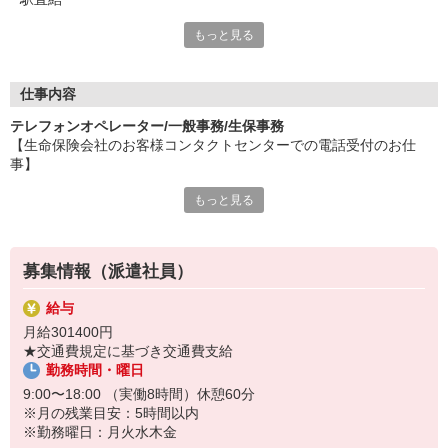
もっと見る
『パソナ』ならではの3つメリットで、
あなたのチャレンジを応援します！
☆安心して働きやすい環境！
仕事内容
有給休暇や交通費全額支給をはじめとした、
テレフォンオペレーター/一般事務/生保事務
充実の待遇で働きやすさバツグン！
【生命保険会社のお客様コンタクトセンターでの電話受付のお仕
事】
☆自分らしくキャリアアップ！
経験豊かなキャリアコーチによる
もっと見る
＼オペレーター経験を活かせます！／
キャリアステッププログラムで、
◆電話受付◆
あなたの成長を支援！
◇新規申込手続きの案内
◇商品内容や契約内容の照会対応
☆豊富な福利厚生をご用意！
募集情報（派遣社員）
◇各種手続き受付、保険金・給付金請求受付
気軽に相談できる相談窓口や定期健康診断、
◇代理店からの照会対応
利用が無料の保育園完備(淡路島、東京/青山)などでサポート
給与
◇コール後処理
月給301400円
★交通費規定に基づき交通費支給
≪おすすめポイント♪≫
勤務時間・曜日
＊六本木一丁目駅直結で通勤便利！
＊専用ダイヤルをお任せするポジション
9:00〜18:00 （実働8時間）休憩60分
＊残業少なめで働きやすい環境です
※月の残業目安：5時間以内
※勤務曜日：月火水木金