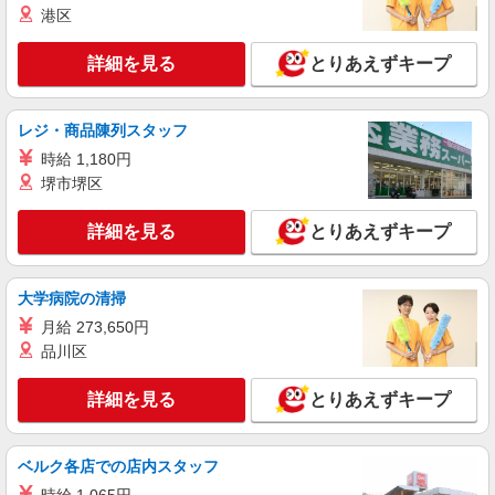
港区
≪コールセンター≫
時給1700円〜 ※残業代支給 ★交通費別途支給
詳細を見る
とりあえずキープ
（規定あり） ゜+゜・。○。・゜+゜・。○。・゜
+゜ 入社祝い金10万円支給(規定有) お友達を紹介
東京都港区
頂くと, インセンティブ支給(規定有) ★月2回払
レジ・商品陳列スタッフ
い・週払い可能（規程有）★ ゜・。○。・゜
詳細を見る
キープ
+゜・。○。・゜+゜
時給 1,180円
堺市堺区
派遣社員
パーソルエクセルHRパートナーズ株式会社
詳細を見る
とりあえずキープ
保険契約に関するテレコミュニケーター
時給1,850円 ※当社規定あり
大学病院の清掃
東京都港区／最寄駅：六本木一丁目駅、神谷町
駅
月給 273,650円
品川区
詳細を見る
キープ
詳細を見る
とりあえずキープ
派遣社員
パーソルエクセルHRパートナーズ株式会社
ベルク各店での店内スタッフ
オンラインショップのカスタマーサポート