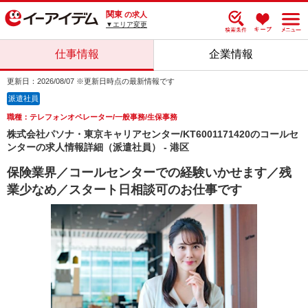
関東
の求人
▼エリア変更
仕事情報
企業情報
更新日：2026/08/07 ※更新日時点の最新情報です
派遣社員
職種：テレフォンオペレーター/一般事務/生保事務
株式会社パソナ・東京キャリアセンター/KT6001171420のコールセ
ンターの求人情報詳細（派遣社員） - 港区
保険業界／コールセンターでの経験いかせます／残
業少なめ／スタート日相談可のお仕事です