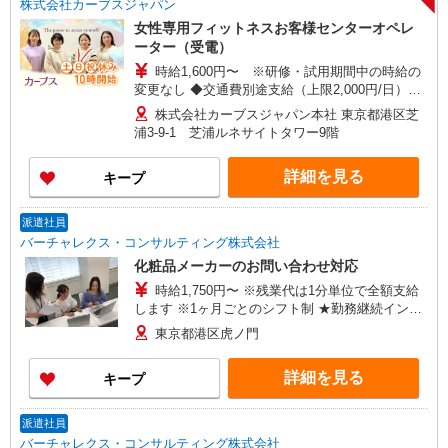
株式会社カーブスジャパン
女性専用フィットネスお客様センターオペレ
ーター（受電）
時給1,600円〜 ※研修・試用期間中の時給の
変更なし ◆交通費別途支給（上限2,000円/日）
《月収例》 月収25万9,200円 ⇒時給1,600円×実働
株式会社カーブスジャパン本社 東京都港区芝
8.5時間×月4日※月曜日 ＋時給1,600円×実働8時間
浦3-9-1 芝浦ルネサイトタワー9階
×月16日※火〜金曜日 ※1ヵ月単位の変形労働時間
制
詳細を見る
キープ
派遣社員
バーチャレクス・コンサルティング株式会社
化粧品メーカーのお問い合わせ対応
時給1,750円〜 ※残業代は1分単位で全額支給
します ※1ヶ月ごとのシフト制 ★勤務継続インセ
ンティブ7万円支給♪（当社規定あり） ※入社月含
東京都港区虎ノ門
む6か月継続勤務するとインセンティブが支給され
ます！ ＜収入例＞ 1750円×7h×週5(20日)＝
詳細を見る
キープ
245,000円
派遣社員
バーチャレクス・コンサルティング株式会社