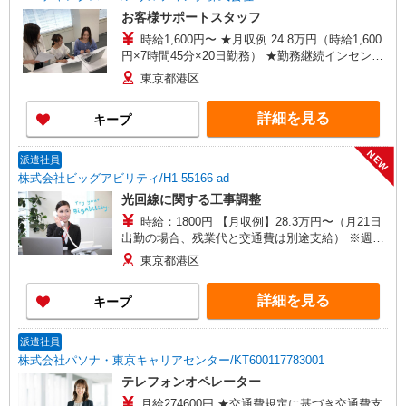
お客様サポートスタッフ
時給1,600円〜 ★月収例 24.8万円（時給1,600
円×7時間45分×20日勤務） ★勤務継続インセンテ
ィブ7万円支給♪（当社規定あり） 入社月含む6か
東京都港区
月継続勤務するとインセンティブが支給されま
す！ ■昇給あり ■交通費支給（上限3万円/月）
詳細を見る
キープ
NEW
派遣社員
株式会社ビッグアビリティ/H1-55166-ad
光回線に関する工事調整
時給：1800円 【月収例】28.3万円〜（月21日
出勤の場合、残業代と交通費は別途支給） ※週払
い制度（社内規定）あり ※研修期間中約3ヵ月間
東京都港区
は1700円
詳細を見る
キープ
派遣社員
株式会社パソナ・東京キャリアセンター/KT600117783001
テレフォンオペレーター
月給274600円 ★交通費規定に基づき交通費支