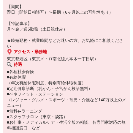
（お仕事番号：6001171420）
【期間】
即日（開始日相談可）〜長期（6ヶ月以上の可能性あり）
【特記事項】
月〜金／週5勤務（土日祝休み）
★時短勤務・就業時間などお迷いの方、お気軽にご相談くださ
い
アクセス・勤務地
東京都港区（東京メトロ南北線六本木一丁目駅）
待遇
■各種社会保険
■有給休暇
（年次有給休暇制度、特別有給休暇制度）
■定期健康診断（乳がん・子宮がん検診無料）
■ベネフィット・ステーション
（レジャー・グルメ・スポーツ・育児・介護など140万以上のメ
ニュー）
■無料e-ラーニング
■スタッフサロン（東京・淡路）
■お仕事・メディカルケア・生活全般の相談、各専門家対応の無
料相談窓口 など