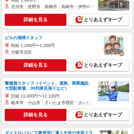
時給 1,065円
時給1,750円〜1,850円（経験・能力による）
※当社規定あり
古河市・佐野市・前橋市・高崎市・伊勢崎市・太田市・館林市・
東京都港区／最寄駅：新橋駅
詳細を見る
とりあえずキープ
詳細を見る
キープ
ビルの清掃スタッフ
派遣社員
時給 1,200円〜1,200円
パーソルエクセルHRパートナーズ株式会社
大阪市北区
オンラインショップのカスタマーサポート
時給1,750円〜1,850円（経験・能力による）
詳細を見る
とりあえずキープ
※当社規定あり
東京都港区／最寄駅：新橋駅
警備員スタッフ（イベント、道路、商業施設、
詳細を見る
キープ
大型駐車場、JR列車見張りなど）
日給 11,000円〜12,100円
派遣社員
栃木市・小山市・さいたま市西区・さいたま市岩槻区・久喜市・
パーソルエクセルHRパートナーズ株式会社
オンラインショップのカスタマーサポート
詳細を見る
とりあえずキープ
時給1,750円〜1,850円（経験・能力による）
※当社規定あり
マイクロバスにて教習所に通う生徒の送迎ドラ
東京都港区／最寄駅：新橋駅