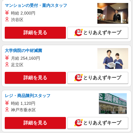
詳細を見る
キープ
マンションの受付・案内スタッフ
時給 2,000円
紹介予定派遣
渋谷区
株式会社ウィズ
年金申込みのご案内
詳細を見る
とりあえずキープ
時給1800円 ★月収例：292,950円⇒時給1800
円×実働7.75H×21日
大学病院の中材滅菌
東京都 / 港区
月給 254,160円
詳細を見る
足立区
キープ
詳細を見る
とりあえずキープ
派遣社員
株式会社ウィズ
問い合わせ対応
レジ・商品陳列スタッフ
時給1800円 ★月収例：288,000円⇒時給1800
時給 1,120円
円×実働8H×20日と仮定
神戸市垂水区
東京都港区
詳細を見る
とりあえずキープ
詳細を見る
キープ