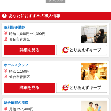
もっと見る
夜割増手当の支給があります。
派遣社員
株式会社パソナ・東京キャリアセンター/KT6001177830
あなたにおすすめの求人情報
テレフォンオペレーター
個別指導講師
月給274600円 ★交通費規定に基づき交通費支
給
時給 1,040円〜1,390円
東京都港区（表参道駅）
仙台市青葉区
詳細を見る
キープ
詳細を見る
とりあえずキープ
派遣社員
ホールスタッフ
株式会社パソナ・東京キャリアセンター/KT600116106903
テレフォンオペレーター/データ入力
時給 1,150円
仙台市青葉区
時給1750円 ★交通費規定に基づき交通費支給
東京都港区（青山一丁目駅）
詳細を見る
とりあえずキープ
詳細を見る
キープ
総合病院の清掃
派遣社員
紹介予定派遣
月給 257,400円
株式会社シエロ