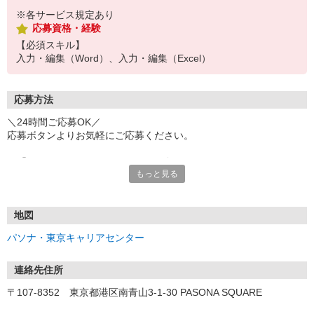
※各サービス規定あり
応募資格・経験
【必須スキル】
入力・編集（Word）、入力・編集（Excel）
応募方法
＼24時間ご応募OK／
応募ボタンよりお気軽にご応募ください。
※「@pasona.co.jp」のドメイン解除をお願いいたします。
もっと見る
※メールが届かない場合、迷惑メールフォルダもご確認ください。
【お仕事開始までの流れ】
▼イーアイデムから応募
地図
▼ご案内可能な方に弊社からマイページ作成（プロフィール入力）
パソナ・東京キャリアセンター
のご連絡
▼面談 ※WEB、来社を選択可能です
▼お仕事紹介
連絡先住所
▼お仕事開始
〒107-8352 東京都港区南青山3-1-30 PASONA SQUARE