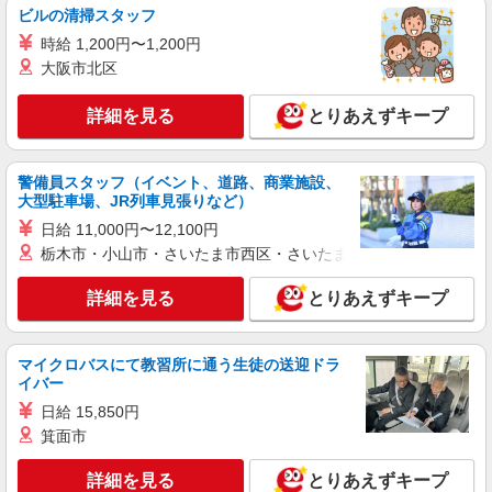
ビルの清掃スタッフ
詳細を見る
キープ
時給 1,200円〜1,200円
大阪市北区
派遣社員
パーソルテンプスタッフ株式会社 東関東コーディネートセンター
（水戸）/26-0509711
詳細を見る
とりあえずキープ
8月開始★［勝田×日勤作業］時給1350円★チ
ームで取り組む軽作業！！
警備員スタッフ（イベント、道路、商業施設、
時給1350円
大型駐車場、JR列車見張りなど）
茨城県ひたちなか市／最寄駅：勝田駅 ≪車
日給 11,000円〜12,100円
通勤可≫ 徒歩10分のところに民間駐車場あり
栃木市・小山市・さいたま市西区・さいたま市岩槻区・久喜市・
詳細を見る
キープ
詳細を見る
とりあえずキープ
派遣社員
パーソルテンプスタッフ株式会社 東関東コーディネートセンター
マイクロバスにて教習所に通う生徒の送迎ドラ
（水戸）/26-0291606
イバー
8月開始★［ひたちなか×日勤作業］時給1250
日給 15,850円
円★無料Pあり★2名募集！！
箕面市
時給1250円
茨城県ひたちなか市／最寄駅：勝田駅 ≪車
詳細を見る
とりあえずキープ