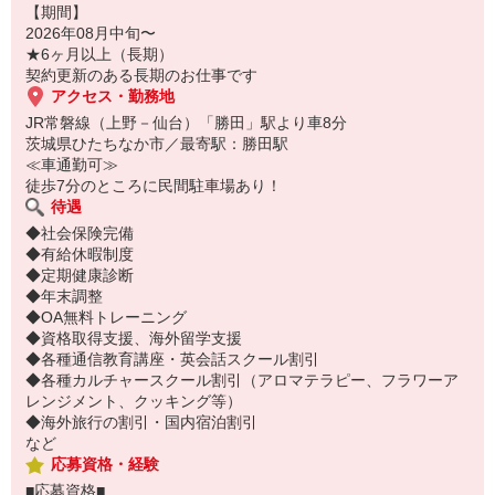
【期間】
2026年08月中旬〜
★6ヶ月以上（長期）
契約更新のある長期のお仕事です
アクセス・勤務地
JR常磐線（上野－仙台）「勝田」駅より車8分
茨城県ひたちなか市／最寄駅：勝田駅
≪車通勤可≫
徒歩7分のところに民間駐車場あり！
待遇
◆社会保険完備
◆有給休暇制度
◆定期健康診断
◆年末調整
◆OA無料トレーニング
◆資格取得支援、海外留学支援
◆各種通信教育講座・英会話スクール割引
◆各種カルチャースクール割引（アロマテラピー、フラワーア
レンジメント、クッキング等）
◆海外旅行の割引・国内宿泊割引
など
応募資格・経験
■応募資格■