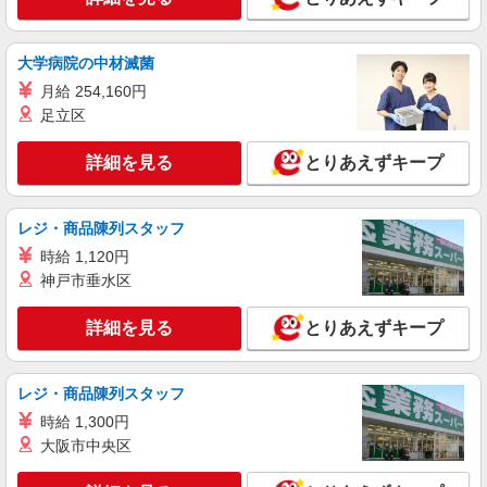
茨城県ひたちなか市／最寄駅：勝田駅 ≪車
通勤可≫ 徒歩10分のところに民間駐車場あり
大学病院の中材滅菌
詳細を見る
キープ
月給 254,160円
足立区
派遣社員
パーソルテンプスタッフ株式会社 東関東コーディネートセンター
詳細を見る
とりあえずキープ
（水戸）/26-0537306
［日勤＆土日祝休み］時給1600円★大手メー
カーで長くはたらこう
レジ・商品陳列スタッフ
時給1600円
時給 1,120円
茨城県ひたちなか市／最寄駅：勝田駅 ≪車
神戸市垂水区
通勤可≫ 専用駐車場を月額3800円で利用可能で
す！
詳細を見る
とりあえずキープ
詳細を見る
キープ
派遣社員
レジ・商品陳列スタッフ
パーソルテンプスタッフ株式会社 東関東コーディネートセンター
時給 1,300円
（水戸）/26-0607120
大阪市中央区
＜カンタン作業＞梱包・部品の準備などを担
当！重量物扱い無し！！