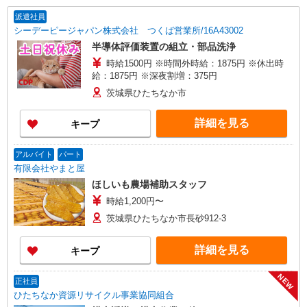
派遣社員
シーデーピージャパン株式会社 つくば営業所/16A43002
半導体評価装置の組立・部品洗浄
時給1500円 ※時間外時給：1875円 ※休出時
給：1875円 ※深夜割増：375円
茨城県ひたちなか市
詳細を見る
キープ
アルバイト
パート
有限会社やまと屋
ほしいも農場補助スタッフ
時給1,200円〜
茨城県ひたちなか市長砂912-3
詳細を見る
キープ
NEW
正社員
ひたちなか資源リサイクル事業協同組合