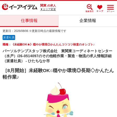
関東
の求人
▼エリア変更
仕事情報
企業情報
更新日：2026/08/06 ※更新日時点の最新情報です
派遣社員
職種：《未経験OK★》穏やか環境◎かんたんコツコツ検査のオシゴト♪
パーソルテンプスタッフ株式会社 東関東コーディネートセンター
（水戸）/26-0514097のその他軽作業・製造・物流の求人情報詳細
（派遣社員） - ひたちなか市
［8月開始］未経験OK○穏やか環境◎長期◇かんたん
軽作業♪