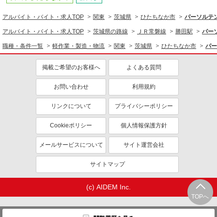
アルバイト・バイト・求人TOP
関東
茨城県
ひたちなか市
パーソルテン
アルバイト・バイト・求人TOP
茨城県の路線
ＪＲ常磐線
勝田駅
パー
職種・条件一覧
軽作業・製造・物流
関東
茨城県
ひたちなか市
パー
掲載ご希望のお客様へ
よくある質問
お問い合わせ
利用規約
リンクについて
プライバシーポリシー
Cookieポリシー
個人情報保護方針
メールサービスについて
サイト運営会社
サイトマップ
(c) AIDEM Inc.
TOPへ