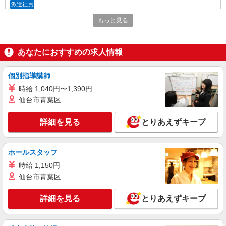
派遣社員
パーソルテンプスタッフ株式会社 東関東コーディネートセンター
もっと見る
（水戸）/26-0518657
8月開始★《未経験OK★》穏やか環境◎かん
たんコツコツ検査のオシゴト♪
あなたにおすすめの求人情報
時給1300円
茨城県ひたちなか市／最寄駅：勝田駅 ≪車
個別指導講師
通勤可≫ 徒歩7分のところに民間駐車場あり！
時給 1,040円〜1,390円
仙台市青葉区
詳細を見る
キープ
詳細を見る
とりあえずキープ
派遣社員
パーソルテンプスタッフ株式会社 東関東コーディネートセンター
（水戸）/26-0505457
ホールスタッフ
8月開始★［ひたちなか市］髪色OK★ネイル
OK★日勤固定★ピッキング
時給 1,150円
仙台市青葉区
時給1350円
茨城県ひたちなか市／最寄駅：勝田駅 ≪車
詳細を見る
とりあえずキープ
通勤可≫ 徒歩7分のところに民間駐車場あり！
詳細を見る
キープ