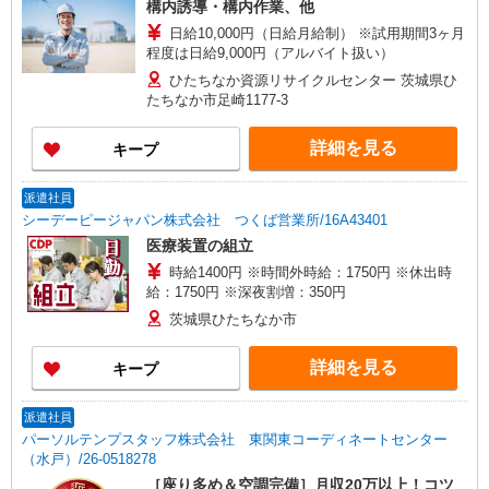
構内誘導・構内作業、他
日給10,000円（日給月給制） ※試用期間3ヶ月
程度は日給9,000円（アルバイト扱い）
ひたちなか資源リサイクルセンター 茨城県ひ
たちなか市足崎1177-3
詳細を見る
キープ
派遣社員
シーデーピージャパン株式会社 つくば営業所/16A43401
医療装置の組立
時給1400円 ※時間外時給：1750円 ※休出時
給：1750円 ※深夜割増：350円
茨城県ひたちなか市
詳細を見る
キープ
派遣社員
パーソルテンプスタッフ株式会社 東関東コーディネートセンター
（水戸）/26-0518278
［座り多め＆空調完備］月収20万以上！コツ