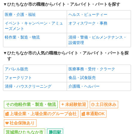
社
ひたちなか市の職種からバイト・アルバイト・パートを探す
社会保険あり
医療・介護・福祉
ヘルス・ビューティー
同じ職種から求人を探す
イベント・キャンペーン・アミュ
オフィスワーク・事務
ーズメント
軽作業・製造・物流
軽作業・製造・物流
清掃・警備・ビルメンテナンス・
設備管理
同じ特徴から求人を探す
ひたちなか市の人気の職種からバイト・アルバイト・パートを探
未経験歓迎
土日祝休み
す
上場企業・上場企業のグループ会
車通勤OK
社
アパレル販売
医療事務・受付・クラーク
社会保険あり
フォークリフト
食品・試食販売
清掃・ハウスクリーニング
介護職・ヘルパー
その他軽作業・製造・物流
未経験歓迎
土日祝休み
上場企業・上場企業のグループ会社
車通勤OK
社会保険あり
茨城県ひたちなか市
勝田駅