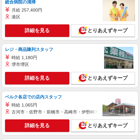
総合病院の清掃
月給 257,400円
派遣社員
港区
パーソルテンプスタッフ株式会社 東関東コーディネートセンター
（水戸）/26-0587464
詳細を見る
とりあえずキープ
［未経験OK＆軽作業］月収20万以上★コツコ
ツ＆モクモク作業！
時給1400円
レジ・商品陳列スタッフ
茨城県ひたちなか市／最寄駅：勝田駅 ≪車
時給 1,180円
通勤可≫ 徒歩7分の所に民間駐車場あり！
堺市堺区
詳細を見る
キープ
詳細を見る
とりあえずキープ
派遣社員
パーソルテンプスタッフ株式会社 東関東コーディネートセンター
ベルク各店での店内スタッフ
（水戸）/26-0492161
時給 1,065円
8月開始★［ひたちなか市×軽作業］時給1250
円以上★倉庫内軽作業！！
古河市・佐野市・前橋市・高崎市・伊勢崎市・太田市・館林市・
時給1250円〜1300円（経験・能力による）
詳細を見る
とりあえずキープ
茨城県ひたちなか市／最寄駅：後台駅、常陸津
田駅 ≪車通勤可≫ 敷地内無料駐車場あり！