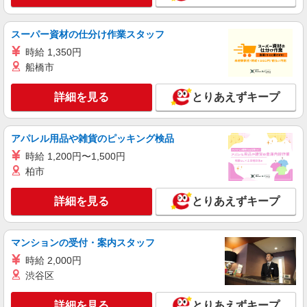
通勤可≫ 敷地内無料駐車場あり！
詳細を見る
キープ
スーパー資材の仕分け作業スタッフ
時給 1,350円
派遣社員
船橋市
パーソルテンプスタッフ株式会社 東関東コーディネートセンター
（水戸）/26-0369546
詳細を見る
とりあえずキープ
［安定×長期★］月収20万以上★残業なし☆作
業＋カンタン事務！！
時給1300円
アパレル用品や雑貨のピッキング検品
茨城県ひたちなか市／最寄駅：勝田駅 ≪車
時給 1,200円〜1,500円
通勤可≫ 徒歩7分のところに民間駐車場あり！
柏市
詳細を見る
キープ
詳細を見る
とりあえずキープ
派遣社員
パーソルテンプスタッフ株式会社 東関東コーディネートセンター
マンションの受付・案内スタッフ
（水戸）/26-0341880
時給 2,000円
8月開始★［勝田×日勤作業］時給1400円★チ
渋谷区
ームで取り組む軽作業！！
時給1400円
詳細を見る
とりあえずキープ