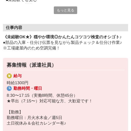
■コツコツ製品チェック
もっと見る
■電話や外部とのコミュニケーションはありません
■20代〜40代の方まで幅広く活躍中
仕事内容
《未経験OK★》穏やか環境◎かんたんコツコツ検査のオシゴト♪
●部品の入庫・仕分け伝票を見ながら製品チェック＆仕分け作業♪
※工場建屋内のため空調完備！
募集情報（派遣社員）
給与
時給1300円
勤務時間・曜日
8:30〜17:15（実働8時間、休憩45分）
★早出（7:15〜）対応可能な方、大歓迎です！
【勤務】
勤務曜日：月火水木金／週5日
土日祝休み＆会社カレンダー有♪