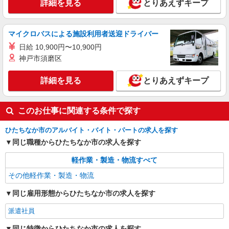
詳細を見る
とりあえずキープ
時給1400円
茨城県ひたちなか市／最寄駅：勝田駅 ≪車
通勤可≫ 徒歩7分のところに民間駐車場あり！
マイクロバスによる施設利用者送迎ドライバー
日給 10,900円〜10,900円
詳細を見る
キープ
神戸市須磨区
派遣社員
詳細を見る
とりあえずキープ
パーソルテンプスタッフ株式会社 東関東コーディネートセンター
（水戸）/26-0416027
《未経験OK》月収20万以上↑カンタン軽作
このお仕事に関連する条件で探す
業・土日祝休・佐和エリア♪
時給1300円
ひたちなか市のアルバイト・バイト・パートの求人を探す
同じ職種からひたちなか市の求人を探す
茨城県ひたちなか市／最寄駅：佐和駅 ≪車
通勤可≫ 敷地内無料駐車場有♪
軽作業・製造・物流すべて
詳細を見る
キープ
その他軽作業・製造・物流
同じ雇用形態からひたちなか市の求人を探す
派遣社員
パーソルテンプスタッフ株式会社 東関東コーディネートセンター
派遣社員
（水戸）/26-0369547
同じ特徴からひたちなか市の求人を探す