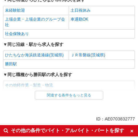
［安定×長期♪］動きのある軽作業のオシゴト
★
未経験歓迎
土日祝休み
時給1250円
上場企業・上場企業のグループ会
車通勤OK
茨城県ひたちなか市／最寄駅：勝田駅 ≪車
社
通勤可≫ 敷地内無料駐車場あり！
社会保険あり
詳細を見る
キープ
同じ沿線・駅から求人を探す
ひたちなか海浜鉄道湊線(茨城県)
ＪＲ常磐線(茨城県)
勝田駅
同じ職種から勝田駅の求人を探す
その他軽作業・製造・物流
関連する条件をもっと見る
同じ雇用形態から勝田駅の求人を探す
派遣社員
同じ特徴から勝田駅の求人を探す
ID：AE0703832777
未経験歓迎
土日祝休み
その他の条件でバイト・アルバイト・パートを探す
上場企業・上場企業のグループ会
車通勤OK