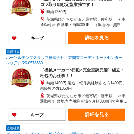
コツ取り組む定型業務です！
時給1250円
茨城県ひたちなか市／最寄駅：佐和駅 ≪車
通勤可≫ 自動車・自転車OK （敷地内に無料駐
車場あり）
詳細を見る
キープ
派遣社員
パーソルテンプスタッフ株式会社 東関東コーディネートセンター
（水戸）/26-0578330
［機械メーカー×日勤×完全空調完備］組立・
梱包のお仕事！！
時給1400円 製造・軽作業経験ある方1400円。
未経験の方1350円
茨城県ひたちなか市／最寄駅：勝田駅 ≪車
通勤可≫ 敷地内専用駐車場を月額3800円で利用で
きます！
詳細を見る
キープ
派遣社員