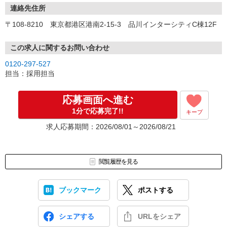
・マスクの着用
連絡先住所
・アルコール消毒、手洗いうがいの徹底
〒108-8210 東京都港区港南2-15-3 品川インターシティC棟12F
・発熱、風邪症状の場合の自宅療養など
【注意事項】
この求人に関するお問い合わせ
東京都介護職員就業促進事業につき、当社での就業経験のある方、
0120-297-527
学生、Wワーク、自営業などは応募不可（その他規定あり）
担当：採用担当
応募画面へ進む
1分で応募完了!!
キープ
求人応募期間：2026/08/01～2026/08/21
閲覧履歴を見る
ブックマーク
ポストする
シェアする
URLをシェア