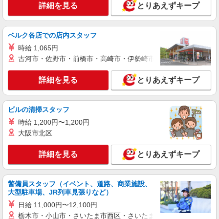
詳細を見る
とりあえずキープ
北区内【赤羽駅近く】
詳細を見る
キープ
ベルク各店での店内スタッフ
時給 1,065円
派遣社員
古河市・佐野市・前橋市・高崎市・伊勢崎市・太田市・館林市・
株式会社kotrio /●SW-H1-2098994
[ 綺麗 ]高級シニアマンションで生活ケア/見守
詳細を見る
とりあえずキープ
りなど/東十条駅
時給1650円〜2312円 ＜日払い有/週払い有/交
通費全支給(ガソリン代含む)＞
ビルの清掃スタッフ
東京都北区
時給 1,200円〜1,200円
大阪市北区
詳細を見る
キープ
詳細を見る
とりあえずキープ
派遣社員
株式会社kotrio /●SW-H1-2099218
レア＊欠員により急募！シニア向けマンション
警備員スタッフ（イベント、道路、商業施設、
で生活サポート
大型駐車場、JR列車見張りなど）
時給1650円〜2312円 ＜日払い有/週払い有/交
日給 11,000円〜12,100円
通費全支給(ガソリン代含む)＞
栃木市・小山市・さいたま市西区・さいたま市岩槻区・久喜市・