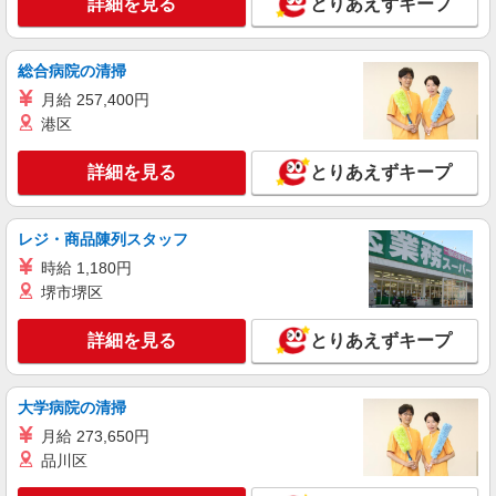
詳細を見る
とりあえずキープ
東京都北区
詳細を見る
総合病院の清掃
キープ
月給 257,400円
職業紹介
港区
株式会社kotrio /●SW-S-2097874
介護職の正社員で夜勤一切ナシ！デイサービス
詳細を見る
とりあえずキープ
★東十条駅
【正社員】月給240,000〜400,000円 ・基本
給：200,000円〜220,000円 ・資格手当：10,000〜
レジ・商品陳列スタッフ
30,000円 ・役職手当：10,000〜70,000円 ・処遇改
東京都北区
時給 1,180円
善手当：20,000〜60,000円（勤続年数、保有資格
堺市堺区
により変動） ・固定残業手当：20,000円（10時
詳細を見る
キープ
間） ※固定残業時間を超過する場合には超過勤務
手当として別途支給 ・夜勤手当：10,000円/1回
詳細を見る
とりあえずキープ
（上記給与とは別に支給） 下記資格をお持ちの方
派遣社員
歓迎 ・認知症介護基礎研修 ・初任者研修 ・実務
株式会社kotrio /●SW-H1-2069857
者研修 ・介護福祉士 など
大学病院の清掃
毎日通うのが楽しみになる＊ホテルのような美
しいサ高住のSTAFF
月給 273,650円
品川区
時給1650円〜2312円 ＜日払い有/週払い有/交
通費全支給(ガソリン代含む)＞