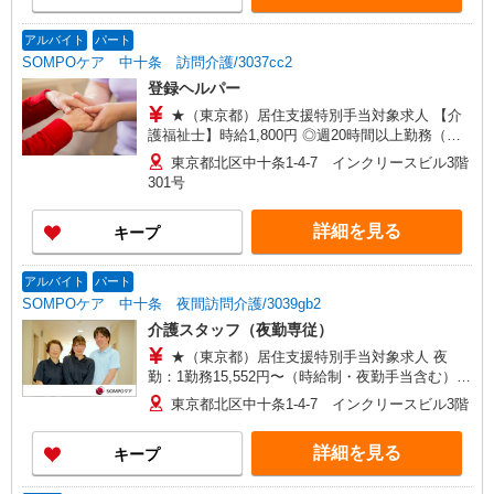
支給（再入社は除く） ◎賞与：基本給2.08ヶ月分/
年支給 ◎残業時は別途時間外手当支給（超過1
アルバイト
パート
分〜）
SOMPOケア 中十条 訪問介護/3037cc2
登録ヘルパー
★（東京都）居住支援特別手当対象求人 【介
護福祉士】時給1,800円 ◎週20時間以上勤務（社
保加入者）の場合は時給1,850円 ＊早朝夜間（〜8
東京都北区中十条1-4-7 インクリースビル3階
時、18時〜）：時給2,250円〜 ＊日曜祝日：時給
301号
2,100円〜 【実務者研修・初任者研修（ヘルパー1
級・2級）】時給1,720円 ◎週20時間以上勤務（社
詳細を見る
キープ
保加入者）の場合は時給1,770円 ＊早朝夜間（〜8
時、18時〜）：時給2,150円〜 ＊日曜祝日：時給
2,020円〜 ◎身体介助、生活援助が同時給 ◎キャ
アルバイト
パート
ンセル手当：職務時給の60％支給 ※居住支援特別
SOMPOケア 中十条 夜間訪問介護/3039gb2
手当は勤続5年目までの方はさらに時給＋50円（再
介護スタッフ（夜勤専従）
入社者は除く）
★（東京都）居住支援特別手当対象求人 夜
勤：1勤務15,552円〜（時給制・夜勤手当含む）
時給：1,444円 ◎週20時間以上勤務（社保加入
東京都北区中十条1-4-7 インクリースビル3階
者）の場合は時給：1,494円 ※居住支援特別手当
は勤続5年目までの方はさらに時給＋50円（再入社
詳細を見る
キープ
者は除く）