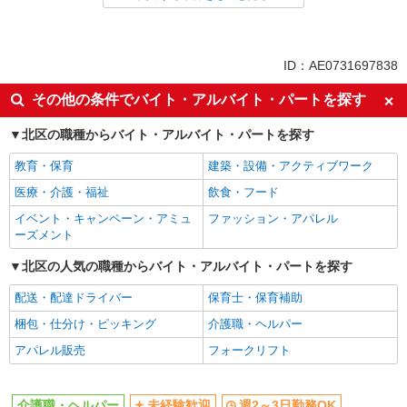
アルバイト
パート
同じ特徴から北赤羽駅の求人を探す
ID：AE0731697838
未経験歓迎
週2～3日勤務OK
その他の条件でバイト・アルバイト・パートを探す
交通費支給
社会保険あり
北区の職種からバイト・アルバイト・パートを探す
同じ職種から求人を探す
教育・保育
建築・設備・アクティブワーク
医療・介護・福祉
医療・介護・福祉
飲食・フード
介護職・ヘルパー
イベント・キャンペーン・アミュ
ファッション・アパレル
ーズメント
同じ特徴から求人を探す
北区の人気の職種からバイト・アルバイト・パートを探す
未経験歓迎
週2～3日勤務OK
交通費支給
配送・配達ドライバー
社会保険あり
保育士・保育補助
梱包・仕分け・ピッキング
介護職・ヘルパー
アパレル販売
フォークリフト
介護職・ヘルパー
未経験歓迎
週2～3日勤務OK