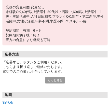
業務の変更範囲:変更なし
未経験OK,40代以上活躍中,50代以上活躍中,60歳以上活躍中,主
夫・主婦活躍中,入社日応相談,ブランクOK,新卒・第二新卒,男性
活躍中,女性が活躍,年齢不問,学歴不問,PCスキル不要
契約期間：有期 6ヶ月
契約期間満了後：終了
双方の合意により継続も可能
応募方法
「応募する」ボタンをご利用ください。
こちらより折り返しご連絡いたします。
電話でのご応募もお待ちしております。
もっと見る
面接1回となります。
【応募書類について】
ご提出いただいた応募書類は、返却いたしませんので予めご了承く
地図
ださい
勤務地
【感染症対策】