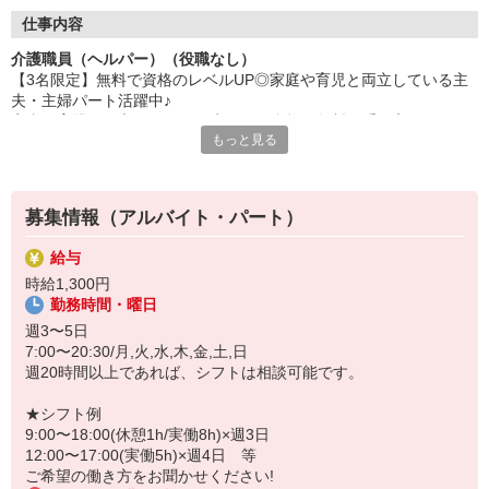
も給与・交通費が支給されるので、収入も安定して得られます。
＊受講の申し込みや事務手続きは全て会社で段取りします。「ど
仕事内容
うやって学校を探したら良いかわからない」「申し込み方法が複
介護職員（ヘルパー）（役職なし）
雑」・・・そんな心配は一切ありません！学習に集中できます。
【3名限定】無料で資格のレベルUP◎家庭や育児と両立している主
＊初任者研修で学んだ基礎知識に加え、より専門的な「医療的ケ
夫・主婦パート活躍中♪
ア（喀痰吸引・経管栄養の基礎）」などを習得できます。
家事や育児と両立しながら一生モノの資格を無料で手に入れられる
＊実務者研修の修了は、介護の国家資格である「介護福祉士」の
もっと見る
☆
受験に必須の要件です。上位資格を取得することで給与UP＋キ
週20時間以上の勤務が可能であれば、週3日〜短時間もOK◎
ャリアアップに繋がります。
夕飯の支度や子どものお迎えも、心にゆとりをもってムリなく働け
る！
募集情報（アルバイト・パート）
★期間限定｜東京都介護職員就業促進事業対象求人★
給与
◎働きながら「介護職員実務者研修」の資格取得
時給1,300円
◎自己負担ゼロ！費用の心配ナシ
勤務時間・曜日
◎講座受講中も給与×交通費の支払いアリ
◎雇用は最長6ヶ月間。双方の合意により継続勤務可能！
週3〜5日
7:00〜20:30/月,火,水,木,金,土,日
北区にある「ケアハウス浮間」での介護パート大募集♪
週20時間以上であれば、シフトは相談可能です。
≪主なお仕事内容≫※身体介護はありません。
・入居者様の見守り、記録入力
★シフト例
・生活支援（掃除・洗濯・食事配膳） など
9:00〜18:00(休憩1h/実働8h)×週3日
・資格取得の学習（東京都介護職員就業促進事業）
12:00〜17:00(実働5h)×週4日 等
ご希望の働き方をお聞かせください!