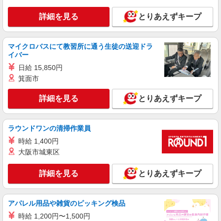
東京都北区
詳細を見る
とりあえずキープ
詳細を見る
キープ
マイクロバスにて教習所に通う生徒の送迎ドラ
派遣社員
イバー
株式会社kotrio /●SW-H1-1981132
日給 15,850円
<赤羽>高時給&シフト柔軟でいいとこ取り♪サ
高住の補助STAFF
箕面市
時給1550円〜2312円 ＜日払い有/週払い有/交
詳細を見る
通費全支給(ガソリン代含む)＞
とりあえずキープ
東京都北区≪最寄駅：赤羽≫
ラウンドワンの清掃作業員
詳細を見る
キープ
時給 1,400円
大阪市城東区
派遣社員
株式会社kotrio /●SW-H1-2069787
詳細を見る
とりあえずキープ
東十条駅★未経験OKの人間関係に悩まない職
場へ★サ高住スタッフ
時給1650円〜2312円 ＜日払い有/週払い有/交
アパレル用品や雑貨のピッキング検品
通費全支給(ガソリン代含む)＞
時給 1,200円〜1,500円
東京都北区