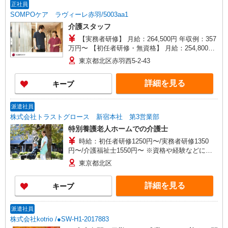
正社員
SOMPOケア ラヴィーレ赤羽/5003aa1
介護スタッフ
【実務者研修】 月給：264,500円 年収例：357
万円〜 【初任者研修・無資格】 月給：254,800円
年収例：347万円〜 ※職務手当、（東京都）居住
東京都北区赤羽西5-2-43
支援特別手当、日祝手当（月平均2回分）、夜勤手
当（月平均4回分）等、毎月平均的に支払われる手
詳細を見る
キープ
当を含みます。 ※居住支援特別手当は勤続5年目
までの方はさらに1万円支給（再入社は除く） ◎
賞与：基本給2.08ヶ月分/年支給 ◎残業時は別途時
派遣社員
間外手当支給（超過1分〜）
株式会社トラストグロース 新宿本社 第3営業部
特別養護老人ホームでの介護士
時給：初任者研修1250円〜/実務者研修1350
円〜/介護福祉士1550円〜 ※資格や経験などによ
る
東京都北区
詳細を見る
キープ
派遣社員
株式会社kotrio /●SW-H1-2017883