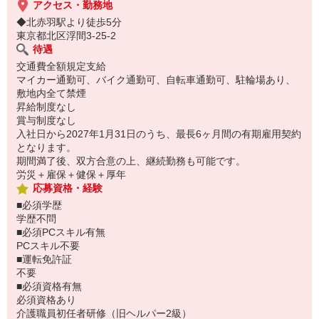
アクセス・勤務地
◆北赤羽駅より徒歩5分
東京都北区浮間3-25-2
待遇
交通費全額規定支給
マイカー通勤可、バイク通勤可、自転車通勤可、駐輪場あり、
敷地内全て禁煙
昇給制度なし
賞与制度なし
入社日から2027年1月31日のうち、最長6ヶ月間の有期雇用契約
となります。
期間満了後、双方合意の上、継続勤務も可能です。
労災＋雇保＋健保＋厚年
応募資格・経験
■必須学歴
学歴不問
■必須PCスキル有無
PCスキル不要
■運転免許証
不要
■必須資格有無
必須資格あり
介護職員初任者研修（旧ヘルパー2級）