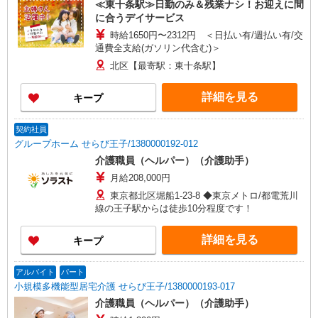
≪東十条駅≫日勤のみ＆残業ナシ！お迎えに間
に合うデイサービス
時給1650円〜2312円 ＜日払い有/週払い有/交
通費全支給(ガソリン代含む)＞
北区【最寄駅：東十条駅】
詳細を見る
キープ
契約社員
グループホーム せらび王子/1380000192-012
介護職員（ヘルパー）（介護助手）
月給208,000円
東京都北区堀船1-23-8 ◆東京メトロ/都電荒川
線の王子駅からは徒歩10分程度です！
詳細を見る
キープ
アルバイト
パート
小規模多機能型居宅介護 せらび王子/1380000193-017
介護職員（ヘルパー）（介護助手）