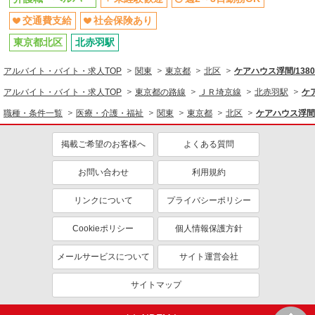
交通費支給
社会保険あり
東京都北区
北赤羽駅
アルバイト・バイト・求人TOP
関東
東京都
北区
ケアハウス浮間/1380
アルバイト・バイト・求人TOP
東京都の路線
ＪＲ埼京線
北赤羽駅
ケア
職種・条件一覧
医療・介護・福祉
関東
東京都
北区
ケアハウス浮間/1
掲載ご希望のお客様へ
よくある質問
お問い合わせ
利用規約
リンクについて
プライバシーポリシー
Cookieポリシー
個人情報保護方針
メールサービスについて
サイト運営会社
サイトマップ