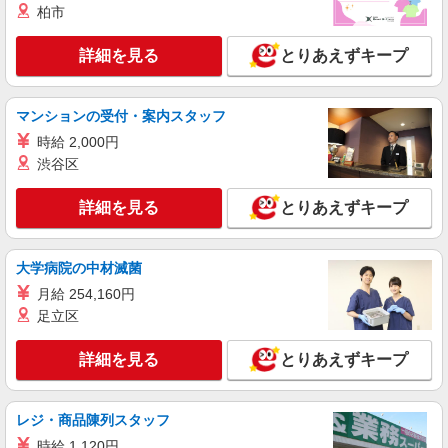
柏市
詳細を見る
キープ
詳細を見る
とりあえずキープ
派遣社員
株式会社kotrio /●SW-H1-2103123
マンションの受付・案内スタッフ
東十条駅◎負担少なめの障がい者支援員★社会
時給 2,000円
活動の見守りなど
渋谷区
時給1650円〜2312円 ＜日払い有/週払い有/交
通費全支給(ガソリン代含む)＞
詳細を見る
とりあえずキープ
北区【最寄駅：東十条駅】
詳細を見る
キープ
大学病院の中材滅菌
月給 254,160円
アルバイト
パート
足立区
小規模多機能型居宅介護 せらび王子/1380000193-004
介護職員（ヘルパー）（夜勤専従）
詳細を見る
とりあえずキープ
時給1,370円〜1,420円（経験・能力等による）
＜給与補足＞※深夜割増（22〜5時）、夜勤手当
（2,320円/回） ◆居住支援特別手当20,000円/月
東京都北区堀船1-23-8 ◆東京メトロ/都電荒川
レジ・商品陳列スタッフ
（週20h以上勤務の方）別途支給
線の王子駅からは徒歩10分程度です！
時給 1,120円