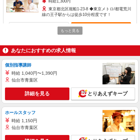
時給1,300円
東京都北区堀船1-23-8 ◆東京メトロ/都電荒川
線の王子駅からは徒歩10分程度です！
詳細を見る
キープ
もっと見る
職業紹介
株式会社kotrio /●SW-S-2078099
あなたにおすすめの求人情報
★高収入★未経験でも高時給1550円〜｜高級
シニア向け住宅STAFF
個別指導講師
時給1550円〜2312円 ＜交通費全支給(ガソリ
時給 1,040円〜1,390円
ン代含む)＞
仙台市青葉区
北区
詳細を見る
とりあえずキープ
詳細を見る
キープ
派遣社員
ホールスタッフ
株式会社トラストグロース 新宿本社 第3営業部
時給 1,150円
特別養護老人ホームでの介護士
仙台市青葉区
時給：初任者研修・実務者研修1300〜1500円/
介護福祉士1400〜1700円 ※資格や経験などによる