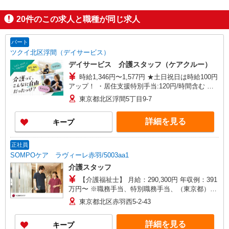
20
件のこの求人と職種が同じ求人
パート
ツクイ北区浮間（デイサービス）
デイサービス 介護スタッフ（ケアクルー）
時給1,346円〜1,577円 ★土日祝日は時給100円
アップ！ ・居住支援特別手当:120円/時間含む ※
給与幅は資格・経験等による
東京都北区浮間5丁目9-7
詳細を見る
キープ
正社員
SOMPOケア ラヴィーレ赤羽/5003aa1
介護スタッフ
【介護福祉士】 月給：290,300円 年収例：391
万円〜 ※職務手当、特別職務手当、（東京都）居
住支援特別手当、働きがい向上手当、日祝手当
東京都北区赤羽西5-2-43
（月平均2回分）、夜勤手当（月平均4回分）等、
毎月平均的に支払われる手当を含みます。 ※居住
詳細を見る
キープ
支援特別手当は勤続5年目までの方はさらに1万円