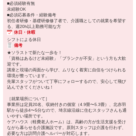
■必須経験有無
未経験OK
■必須応募条件・経験備考
初任者研修・基礎研修修了者で、介護職としての就業を希望す
る、週20h以上勤務可能な方
休日・休暇
シフトによる休日
備考
★ソラストで新たな一歩を！
「資格はあるけど未経験」「ブランクが不安」という方も大歓
迎です。
講座と現場の両面から学び、ムリなく着実に自信をつけられる
環境が整っています。
先輩スタッフがついて丁寧にフォローするので、安心して飛び
込んできてくださいね！
［就業場所について］
事業所は定員20名、収納付きの個室（4.9畳〜5.3畳）、北赤羽
駅から徒歩4〜5分なので、埼京線沿線に住むスタッフさんも通
いやすい場所です。
ケアハウス（軽費老人ホーム）は、高齢の方が生活支援を受け
ながら暮らせる介護施設です。原則スタッフは介護を行わず、
必要な方は訪問介護ヘルパーが対応します。