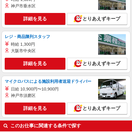
神戸市垂水区
詳細を見る
キープ
詳細を見る
とりあえずキープ
派遣社員
株式会社kotrio /●SW-H1-2114824
赤羽駅⇒キレイな病院で介護補助/事務作業な
レジ・商品陳列スタッフ
ど
時給 1,300円
時給1650円〜2312円 ＜日払い有/週払い有/交
大阪市中央区
通費全支給(ガソリン代含む)＞
北区内【赤羽駅近く】
詳細を見る
とりあえずキープ
詳細を見る
キープ
マイクロバスによる施設利用者送迎ドライバー
日給 10,900円〜10,900円
神戸市須磨区
詳細を見る
とりあえずキープ
このお仕事に関連する条件で探す