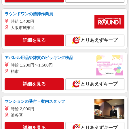
株式会社フルキャスト東京支社/EA0401G-10I
＼大人気♪／オフィスワーク！！その他イメベ
ラウンドワンの清掃作業員
ントスタッフ、仕分け等もあります！
時給 1,400円
時給1600円〜1800円（22:00〜翌5:00の深夜手
大阪市城東区
当で時給UP） ※給与幅は経験・能力による
東京都港区
詳細を見る
とりあえずキープ
詳細を見る
キープ
アパレル用品や雑貨のピッキング検品
正社員
時給 1,200円〜1,500円
東京美装興業株式会社 東京第一支店
柏市
事務スタッフ
月給24万円〜30万円 ※経験・能力による 年収
詳細を見る
とりあえずキープ
例※32歳、事務歴2年 （1年目）年収3,030,000円
※月給250,000円 （2年目）年収3,440,000円※月
東京都港区南青山3丁目（請負先）
給260,000円、賞与年2回含む （3年目）年収
マンションの受付・案内スタッフ
3,540,000円※月給260,000円、賞与年2回含む
詳細を見る
キープ
時給 2,000円
渋谷区
正社員
東京美装興業株式会社 東京第一支店
詳細を見る
とりあえずキープ