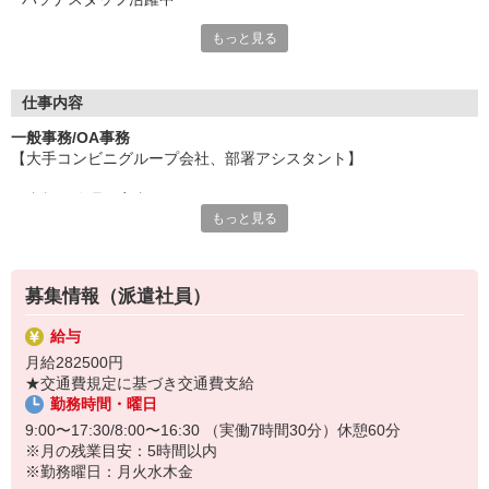
もっと見る
一般事務・営業事務など、人気のオフィスワークが豊富！
もちろん他にも、受付・秘書・データ入力・
テレマーケティングや、販売・営業など
人と関わるお仕事も多数ございます。
仕事内容
万全のサポート体制・充実の福利厚生も整えています。
一般事務/OA事務
ぜひ、前向きな気持ちで飛び込んで来てください！
【大手コンビニグループ会社、部署アシスタント】
＼来社不要！スタッフ登録は、WEB面談でスマートに／
＊書類の管理・案内
スマホ・タブレット・PCを使い、ご自宅など、
もっと見る
＊データ入力・チェック・発送
好きな場所での面談が可能です。
＊研修のスケジュール調整やご案内文の作成
★面談の方が安心できる方は、ぜひご来社ください！
＊受講状況のチェック
＊マニュアルや資料の修正入力
募集情報（派遣社員）
＊請求処理
＊データベースの照会
給与
月給282500円
★おすすめポイント★
★交通費規定に基づき交通費支給
◎8月中旬以降のお仕事 スタート日相談可能♪
勤務時間・曜日
◎田町駅直結・三田駅利用OK
◎残業ほぼなし
9:00〜17:30/8:00〜16:30 （実働7時間30分）休憩60分
◎同じフロアにコンビニ・休憩室あり♪♪
※月の残業目安：5時間以内
◎未経験歓迎
※勤務曜日：月火水木金