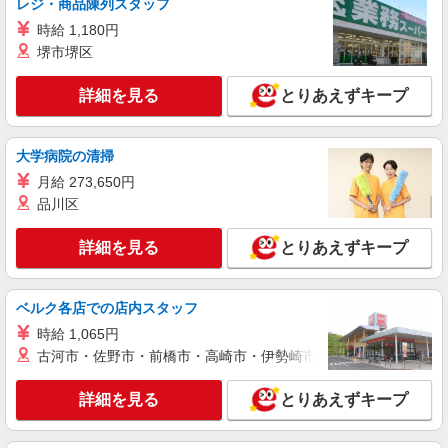
レジ・商品陳列スタッフ
時給 1,180円
アルバイト
パート
職業紹介
株式会社フルキャスト東京支社/EA0401G-10U
堺市堺区
カンタン事務・データ入力スタッフ
詳細を見る
とりあえずキープ
時給1600円〜1800円（22:00〜翌5:00の深夜手
当で時給UP） ※給与幅は経験・能力による
東京都港区
大学病院の清掃
月給 273,650円
詳細を見る
キープ
品川区
アルバイト
パート
職業紹介
詳細を見る
とりあえずキープ
株式会社フルキャスト東京支社/EA0401G-10M
カンタン軽作業スタッフ（仕分け・シール貼り
など）
ベルク各店での店内スタッフ
時給1600円〜1800円（22:00〜翌5:00の深夜手
時給 1,065円
当で時給UP） ※給与幅は経験・能力による
古河市・佐野市・前橋市・高崎市・伊勢崎市・太田市・館林市・
東京都港区
詳細を見る
とりあえずキープ
詳細を見る
キープ