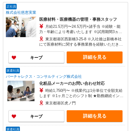
正社員
株式会社慈恵実業
医療材料・医療機器の管理・事務スタッフ
月給21.5万円〜24.5万円+諸手当 ※経験・能
力・年齢により考慮いたします ※試用期間3ヵ月
あり（期間中は月給20.5万円以上） ※賞与年2回
東京都港区西新橋3-25-8 ※入社後は新橋本社
（昨年度実績 平均5ヶ月分） ■年収例■ 想定年収
にて医療材料に関する事務業務を経験いただきま
375万円〜530万円※経験等考慮 ・20代：年収375
す。 その後、大学病院グループのいずれかの病院
万円 ・30代：年収430万円 ・40代：年収460万円
へ配属となります。 ※配属時期は入社後約6カ
詳細を見る
キープ
・50代：年収530万円
月〜2年程度を予定 ・東京慈恵会医科大学附属病
院（東京都港区西新橋3丁目19-18） ・東京慈恵会
医科大学葛飾医療センター（東京都葛飾区青戸6丁
派遣社員
目41-2） ・東京慈恵会医科大学西部医療センター
バーチャレクス・コンサルティング株式会社
（東京都狛江市和泉本町4丁目11-1） ・東京慈恵
化粧品メーカーのお問い合わせ対応
会医科大学附属柏病院（千葉県柏市柏下163番地
時給1,750円〜 ※残業代は1分単位で全額支給
1）
します ※1ヶ月ごとのシフト制 ★勤務継続インセ
ンティブ7万円支給♪（当社規定あり） ※入社月含
東京都港区虎ノ門
む6か月継続勤務するとインセンティブが支給され
ます！ ＜収入例＞ 1750円×7h×週5(20日)＝
詳細を見る
キープ
245,000円
派遣社員