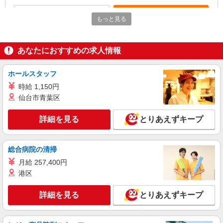
詳細を見る
キープ
もっと見る
派遣社員
LAPI-Staff株式会社 本社/軽作業窓口
あなたにおすすめの求人情報
一般事務
時給1,900円 研修期間2ヵ月／時給1,700円
ホールスタッフ
東京都港区 ★上記以外にも神奈川県内（川
時給 1,150円
崎・横浜・相模原など）に多数派遣先有
仙台市青葉区
詳細を見る
キープ
詳細を見る
とりあえずキープ
派遣社員
LAPI-Staff株式会社 本社/軽作業窓口
総合病院の清掃
一般事務
月給 257,400円
時給1,900円 研修期間2ヵ月／時給1,700円
港区
東京都港区 ★上記以外にも神奈川県内（川
崎・横浜・相模原など）に多数派遣先有
詳細を見る
とりあえずキープ
詳細を見る
キープ