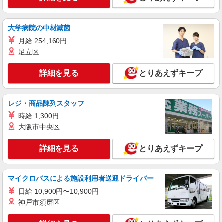
事務スタッフ
月給24万円〜30万円 ※経験・能力による 年収
例※32歳、事務歴2年 （1年目）年収3,030,000円
大学病院の中材滅菌
※月給250,000円 （2年目）年収3,440,000円※月
東京都港区六本木３丁目（請負先）
月給 254,160円
給260,000円、賞与年2回含む （3年目）年収
足立区
3,540,000円※月給260,000円、賞与年2回含む
詳細を見る
キープ
詳細を見る
とりあえずキープ
NEW
派遣社員
株式会社パソナ・東京キャリアセンター/KT600117822901
レジ・商品陳列スタッフ
一般事務/データ入力/営業事務
時給 1,300円
月給283500円 ★交通費規定に基づき交通費支
給
大阪市中央区
東京都港区（東京メトロ日比谷線虎ノ門ヒルズ
駅）
詳細を見る
とりあえずキープ
詳細を見る
キープ
マイクロバスによる施設利用者送迎ドライバー
NEW
日給 10,900円〜10,900円
派遣社員
株式会社パソナ・東京キャリアセンター/KT6001178520
神戸市須磨区
一般事務/データ入力