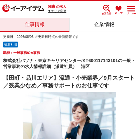
関東
の求人
▼エリア変更
仕事情報
企業情報
更新日：2026/08/06 ※更新日時点の最新情報です
派遣社員
職種：一般事務/OA事務
株式会社パソナ・東京キャリアセンター/KT600117143101の一般・
営業事務の求人情報詳細（派遣社員） - 港区
【田町・品川エリア】流通・小売業界／9月スタート
／残業少なめ／事務サポートのお仕事です