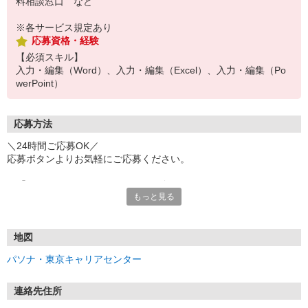
料相談窓口 など
※各サービス規定あり
応募資格・経験
【必須スキル】
入力・編集（Word）、入力・編集（Excel）、入力・編集（Po
werPoint）
応募方法
＼24時間ご応募OK／
応募ボタンよりお気軽にご応募ください。
※「@pasona.co.jp」のドメイン解除をお願いいたします。
もっと見る
※メールが届かない場合、迷惑メールフォルダもご確認ください。
【お仕事開始までの流れ】
▼イーアイデムから応募
地図
▼ご案内可能な方に弊社からマイページ作成（プロフィール入力）
パソナ・東京キャリアセンター
のご連絡
▼面談 ※WEB、来社を選択可能です
▼お仕事紹介
連絡先住所
▼お仕事開始