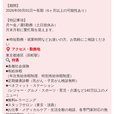
◎OA基本操作でOK
【期間】
（お仕事番号：600117143101）
2026年09月01日〜長期（6ヶ月以上の可能性あり）
【特記事項】
月〜金／週5勤務（土日祝休み）
月末月初に繁忙期を迎えます。
★時短勤務・就業時間などお迷いの方、お気軽にご相談くださ
い
アクセス・勤務地
東京都港区（田町駅）
待遇
■各種社会保険
■有給休暇
（年次有給休暇制度、特別有給休暇制度）
■定期健康診断（乳がん・子宮がん検診無料）
■ベネフィット・ステーション
（レジャー・グルメ・スポーツ・育児・介護など140万以上のメ
ニュー）
■無料e-ラーニング
■スタッフサロン（東京・淡路）
■お仕事・メディカルケア・生活全般の相談、各専門家対応の無