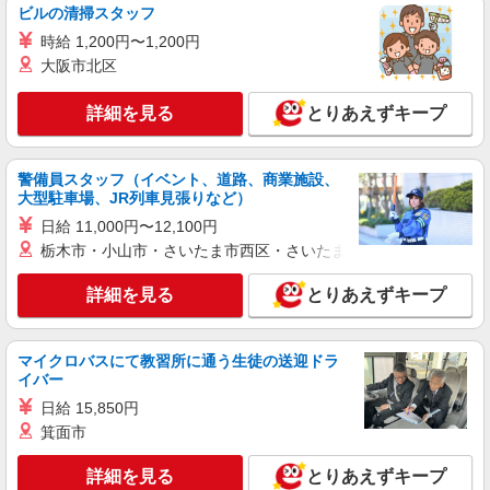
正社員
ビルの清掃スタッフ
平野クレーン工業株式会社
時給 1,200円〜1,200円
【一般事務職】
大阪市北区
＜月給＞ 250,000円 ＜賞与＞ 年2回 ＜給与改
定＞ 年1回 ＜試用期間＞ 6ヶ月 ※本採用時と条件
詳細を見る
とりあえずキープ
の変更はなし
東京都港区新橋二丁目4番7号 VORT新橋二丁
目10階
警備員スタッフ（イベント、道路、商業施設、
詳細を見る
キープ
大型駐車場、JR列車見張りなど）
日給 11,000円〜12,100円
アルバイト
パート
職業紹介
栃木市・小山市・さいたま市西区・さいたま市岩槻区・久喜市・
株式会社フルキャスト東京支社/EA0401G-10A
仕分け シール貼り 倉庫内軽作業 オフィスワー
詳細を見る
とりあえずキープ
ク イベントスタッフ等
時給1600円〜1800円（22:00〜翌5:00の深夜手
当で時給UP） ※給与幅は経験・能力による
マイクロバスにて教習所に通う生徒の送迎ドラ
イバー
東京都港区
日給 15,850円
箕面市
詳細を見る
キープ
詳細を見る
とりあえずキープ
アルバイト
パート
職業紹介