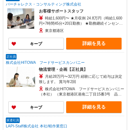
バーチャレクス・コンサルティング株式会社
お客様サポートスタッフ
時給1,600円〜 ★月収例 24.8万円（時給1,600
円×7時間45分×20日勤務） ★勤務継続インセンテ
ィブ7万円支給♪（当社規定あり） 入社月含む6か
東京都港区
月継続勤務するとインセンティブが支給されま
す！ ■昇給あり ■交通費支給（上限3万円/月）
詳細を見る
キープ
正社員
株式会社HITOWA フードサービスカンパニー
物流管理・企画【正社員】
月給28万円〜32万円 経験に応じて給与は決定
致します。 賞与年2回
株式会社HITOWA フードサービスカンパニー
（本社） （東京都港区港南二丁目15番3号 品川
インターシティC棟）
詳細を見る
キープ
派遣社員
LAPI-Staff株式会社 本社/軽作業窓口