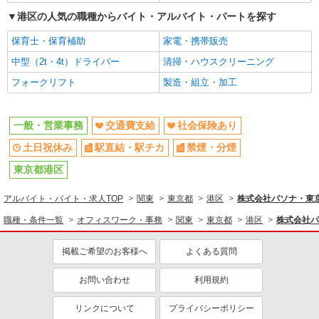
港区の人気の職種からバイト・アルバイト・パートを探す
保育士・保育補助
家電・携帯販売
中型（2t・4t）ドライバー
清掃・ハウスクリーニング
フォークリフト
製造・組立・加工
一般・営業事務
交通費支給
社会保険あり
土日祝休み
駅直結・駅チカ
禁煙・分煙
東京都港区
アルバイト・バイト・求人TOP
関東
東京都
港区
株式会社パソナ・東京キ
職種・条件一覧
オフィスワーク・事務
関東
東京都
港区
株式会社パ
掲載ご希望のお客様へ
よくある質問
お問い合わせ
利用規約
リンクについて
プライバシーポリシー