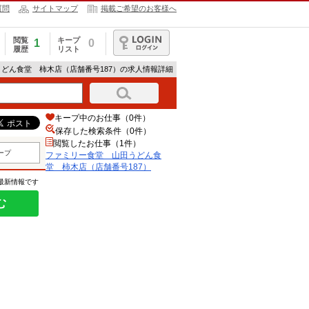
質問
サイトマップ
掲載ご希望のお客様へ
閲覧
キープ
1
0
履歴
リスト
ログイン
うどん食堂 柿木店（店舗番号187）の求人情報詳細
キープ中のお仕事（0件）
保存した検索条件（
0
件）
閲覧したお仕事（1件）
ープ
ファミリー食堂 山田うどん食
堂 柿木店（店舗番号187）
の最新情報です
む