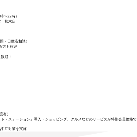
時〜22時）
堂 柿木店
時間・日数応相談）
る方も歓迎
に歓迎！
度有）
ット・ステーション』導入（ショッピング、グルメなどのサービスが特別会員価格で
熱中症対策を実施