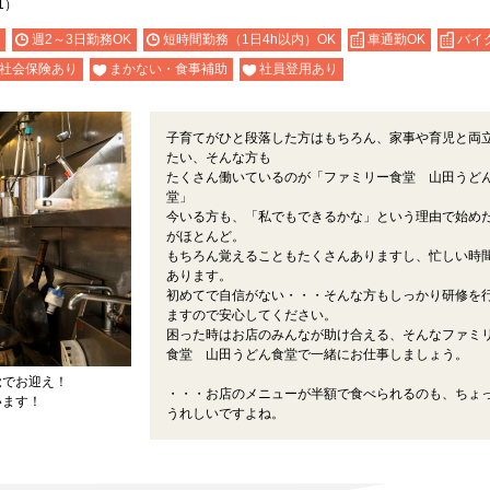
1）
週2～3日勤務OK
短時間勤務（1日4h以内）OK
車通勤OK
バイ
社会保険あり
まかない・食事補助
社員登用あり
子育てがひと段落した方はもちろん、家事や育児と両
たい、そんな方も
たくさん働いているのが「ファミリー食堂 山田うど
堂」
今いる方も、「私でもできるかな」という理由で始め
がほとんど。
もちろん覚えることもたくさんありますし、忙しい時
あります。
初めてで自信がない・・・そんな方もしっかり研修を
ますので安心してください。
困った時はお店のみんなが助け合える、そんなファミ
食堂 山田うどん食堂で一緒にお仕事しましょう。
覚でお迎え！
・・・お店のメニューが半額で食べられるのも、ちょ
います！
うれしいですよね。