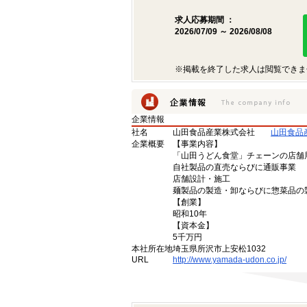
求人応募期間 ：
2026/07/09 ～ 2026/08/08
※掲載を終了した求人は閲覧できま
企業情報
社名
山田食品産業株式会社
山田食品
企業概要
【事業内容】
「山田うどん食堂」チェーンの店舗
自社製品の直売ならびに通販事業
店舗設計・施工
麺製品の製造・卸ならびに惣菜品の
【創業】
昭和10年
【資本金】
5千万円
本社所在地
埼玉県所沢市上安松1032
URL
http://www.yamada-udon.co.jp/