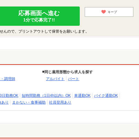
応募画面へ進む
キープ
1分で応募完了!!
せんので、プリントアウトして保管をお願いします。
同じ雇用形態から求人を探す
助・調理師
アルバイト
パート
3日勤務OK
短時間勤務（1日4h以内）OK
車通勤OK
バイク通勤OK
険あり
まかない・食事補助
社員登用あり