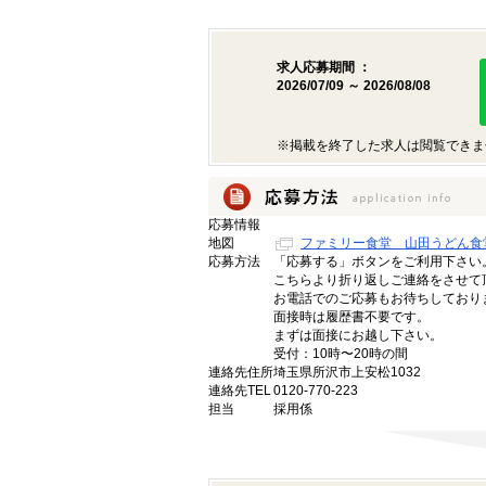
求人応募期間 ：
2026/07/09 ～ 2026/08/08
※掲載を終了した求人は閲覧できま
応募情報
地図
ファミリー食堂 山田うどん食
応募方法
「応募する」ボタンをご利用下さい
こちらより折り返しご連絡をさせて
お電話でのご応募もお待ちしており
面接時は履歴書不要です。
まずは面接にお越し下さい。
受付：10時〜20時の間
連絡先住所
埼玉県所沢市上安松1032
連絡先TEL
0120-770-223
担当
採用係