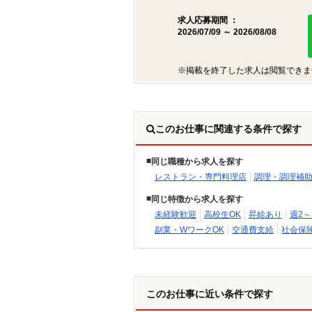
求人応募期間 ：
2026/07/09 ～ 2026/08/08
※掲載を終了した求人は閲覧できま
このお仕事に関連する条件で探す
同じ職種から求人を探す
レストラン・専門料理店
調理・調理補
同じ特徴から求人を探す
未経験歓迎
高校生OK
昇給あり
週2～
副業・WワークOK
交通費支給
社会保
このお仕事に近い条件で探す