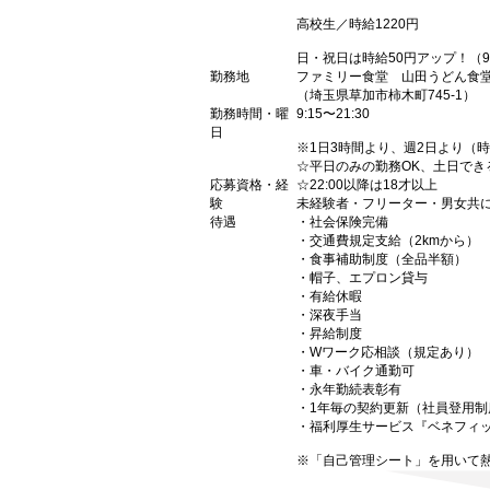
高校生／時給1220円
日・祝日は時給50円アップ！（9
勤務地
ファミリー食堂 山田うどん食
（埼玉県草加市柿木町745-1）
勤務時間・曜
9:15〜21:30
日
※1日3時間より、週2日より（
☆平日のみの勤務OK、土日でき
応募資格・経
☆22:00以降は18才以上
験
未経験者・フリーター・男女共
待遇
・社会保険完備
・交通費規定支給（2kmから）
・食事補助制度（全品半額）
・帽子、エプロン貸与
・有給休暇
・深夜手当
・昇給制度
・Wワーク応相談（規定あり）
・車・バイク通勤可
・永年勤続表彰有
・1年毎の契約更新（社員登用制
・福利厚生サービス『ベネフィ
※「自己管理シート」を用いて