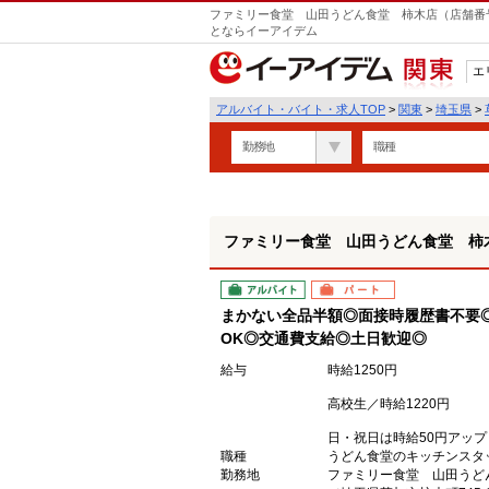
ファミリー食堂 山田うどん食堂 柿木店（店舗番号
とならイーアイデム
エ
関東
アルバイト・バイト・求人TOP
>
関東
>
埼玉県
>
勤務地
職種
ファミリー食堂 山田うどん食堂 柿木
アルバイト
パート
まかない全品半額◎面接時履歴書不要
OK◎交通費支給◎土日歓迎◎
給与
時給1250円
高校生／時給1220円
日・祝日は時給50円アップ
職種
うどん食堂のキッチンスタ
勤務地
ファミリー食堂 山田うど