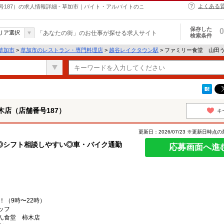
よくある
187）の求人情報詳細 - 草加市｜バイト・アルバイトのこ
保存した
0
リア選択
「あなたの街」のお仕事が探せる求人サイト
検索条件
草加市
>
草加市のレストラン・専門料理店
>
越谷レイクタウン駅
> ファミリー食堂 山田
店（店舗番号187）
キ
更新日：2026/07/23 ※更新日時点
◎シフト相談しやすい◎車・バイク通勤
応募画面へ進
！（9時〜22時）
ッフ
ん食堂 柿木店