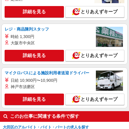
詳細を見る
とりあえずキープ
詳細を見る
キープ
正社員
レジ・商品陳列スタッフ
コンパスグループ・ジャパン株式会社 21556_f
時給 1,300円
調理師【正社員】
大阪市中央区
月給28万円〜38万円 試用期間中 月給28万円〜
38万円(試用期間3ヶ月) 残業が発生した場合、残業
詳細を見る
とりあえずキープ
代を1分単位で別途支給します。 ※給与は経験や
羽田イルリストランテトーキョー （東京都大
前職給与に応じて決定します。
田区羽田空港2丁目7番1号）
マイクロバスによる施設利用者送迎ドライバー
詳細を見る
キープ
日給 10,900円〜10,900円
神戸市須磨区
アルバイト
パート
コンパスグループ・ジャパン株式会社 39275_p
詳細を見る
とりあえずキープ
調理補助【アルバイト・パート】
時給1,250円以上 試用期間中 時給1,250円以上
(試用期間2ヶ月) 残業が発生した場合、残業代を1
このお仕事に関連する条件で探す
分単位で別途支給します。
グランダ大森山王 （東京都大田区山王1-40-
22）
大田区のアルバイト・バイト・パートの求人を探す