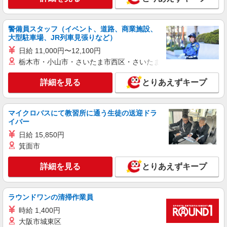
時給1400円
東京都大田区池上6-3-9
警備員スタッフ（イベント、道路、商業施設、
大型駐車場、JR列車見張りなど）
詳細を見る
キープ
日給 11,000円〜12,100円
栃木市・小山市・さいたま市西区・さいたま市岩槻区・久喜市・
アルバイト
パート
ケンタッキーフライドチキン 田園調布店
詳細を見る
とりあえずキープ
カウンター・キッチンスタッフ ＜優先募集日
時＞平日（月〜金） 9:00〜14:00
時給1300円
マイクロバスにて教習所に通う生徒の送迎ドラ
東京都大田区田園調布3－25－17
イバー
日給 15,850円
詳細を見る
キープ
箕面市
詳細を見る
とりあえずキープ
アルバイト
パート
麻布茶房(AZABUSABO) アトレ大森店
和カフェのキッチンスタッフ
ラウンドワンの清掃作業員
基本給：時給1300円〜 ※研修40時間、時給
時給 1,400円
1250円 ※交通費一部支給 ※昇給あり
大阪市城東区
麻布茶房 アトレ大森店 東京都大田区大森北