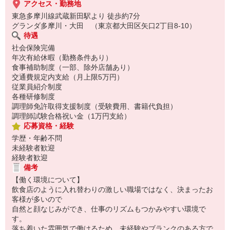
アクセス・勤務地
東急多摩川線武蔵新田駅より 徒歩約7分
グランダ多摩川・大田 （東京都大田区矢口2丁目8-10）
待遇
社会保険完備
年次有給休暇（勤務条件あり）
食事補助制度（一部、除外店舗あり）
交通費規定内支給（月上限5万円）
従業員紹介制度
各種研修制度
調理師免許取得支援制度（受験費用、書籍代負担）
調理師試験合格祝い金（1万円支給）
応募資格・経験
学歴・年齢不問
未経験者歓迎
経験者歓迎
備考
【働く環境について】
飲食店のように入れ替わりの激しい職場ではなく、決まったお
客様が多いので
自然と顔なじみができ、仕事のリズムもつかみやすい環境で
す。
落ち着いた雰囲気で働けるため、未経験やブランクのある方で