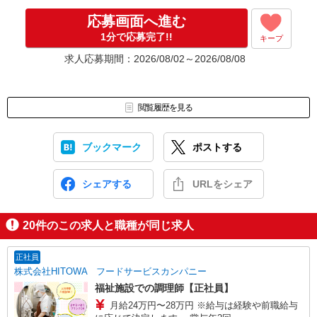
なんでもお聞かせくださいね。
↓
応募画面へ進む
［4］ 採用決定のご連絡。勤務開始日もお気軽にご相談ください。
1分で応募完了!!
キープ
【電話受付】
求人応募期間：2026/08/02～2026/08/08
10:00〜20:00 ※年末年始除く
閲覧履歴を見る
ブックマーク
ポストする
シェアする
URLをシェア
20
件のこの求人と職種が同じ求人
正社員
株式会社HITOWA フードサービスカンパニー
福祉施設での調理師【正社員】
月給24万円〜28万円 ※給与は経験や前職給与