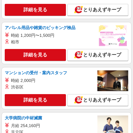
1-6-16 アトレ大森5F
詳細を見る
とりあえずキープ
詳細を見る
キープ
アパレル用品や雑貨のピッキング検品
アルバイト
パート
時給 1,200円〜1,500円
麻布茶房(AZABUSABO) アトレ大森店
柏市
和カフェのキッチンスタッフ
基本給：時給1300円〜 ※研修40時間、時給
詳細を見る
とりあえずキープ
1250円 ※交通費一部支給 ※昇給あり
麻布茶房 アトレ大森店 東京都大田区大森北
1-6-16 アトレ大森5F
マンションの受付・案内スタッフ
時給 2,000円
詳細を見る
キープ
渋谷区
アルバイト
パート
詳細を見る
とりあえずキープ
コンパスグループ・ジャパン株式会社 39312_p
調理師【アルバイト・パート】
時給1,600円以上 試用期間中 時給1,600円以上
大学病院の中材滅菌
(試用期間2ヶ月) 残業が発生した場合、残業代を1
月給 254,160円
分単位で別途支給します。
グランダ西馬込 （東京都大田区南馬込5-42-
足立区
2）