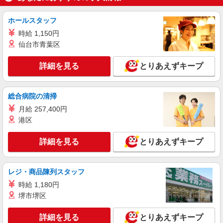
アルバイト
パート
ケンタッキーフライドチキン 御嶽山店
ホールスタッフ
カウンター・キッチンスタッフ ＜優先募集日
時給 1,150円
時＞土日祝 フルタイム
仙台市青葉区
時給1300円 ＜高校生＞時給1250円
東京都大田区北嶺町37-13
詳細を見る
とりあえずキープ
詳細を見る
キープ
総合病院の清掃
アルバイト
パート
月給 257,400円
ケンタッキーフライドチキン 池上店
港区
カウンター・キッチンスタッフ ＜優先募集日
時＞土日祝 18:00〜23:00
詳細を見る
とりあえずキープ
時給1400円
東京都大田区池上6-3-9
レジ・商品陳列スタッフ
詳細を見る
時給 1,180円
キープ
堺市堺区
アルバイト
パート
詳細を見る
とりあえずキープ
ケンタッキーフライドチキン 蒲田東口店