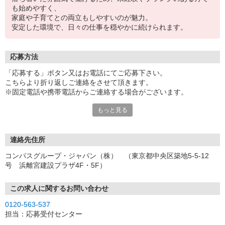
も始めやすく、
家庭や子育てとの両立もしやすいのが魅力。
安定した環境で、日々の仕事を穏やかに続けられます。
応募方法
「応募する」ボタン又はお電話にてご応募下さい。
こちらより折り返しご連絡をさせて頂きます。
※固定電話や携帯電話からご連絡する場合がございます。
もっと見る
【WEB応募受付後の流れ】
［1］「応募する」ボタンよりご応募下さい♪
↓
［2］携帯のショートメッセージ（SMS）に質問フォームをお送り
連絡先住所
させて頂きますので、
コンパスグループ・ジャパン（株） （東京都中央区築地5-5-12
メッセージに従ってご質問にご回答頂き、ご都合の良い面接日
号 浜離宮建設プラザ4F・5F）
程をご選択ください♪
※携帯電話番号の登録不備等、SMSが配信されない場合には別途ご
連絡させて頂きます。
この求人に関するお問い合わせ
↓
0120-563-537
［3］面接実施。履歴書（写真貼付）をお持ちください。
担当：応募受付センター
面接では仕事内容や職場についてなど、気になることやご希望は