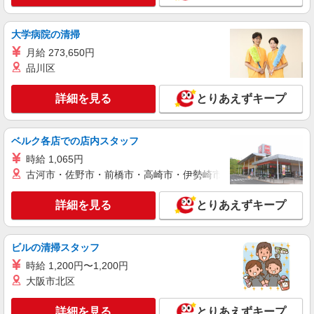
カウンター・キッチンスタッフ ＜優先募集日
時＞土日祝 フルタイム
大学病院の清掃
時給1350円
月給 273,650円
東京都大田区蒲田5-23-1
品川区
詳細を見る
キープ
詳細を見る
とりあえずキープ
アルバイト
パート
ケンタッキーフライドチキン マチノマ大森店
ベルク各店での店内スタッフ
カウンター・キッチンスタッフ ＜優先募集日
時給 1,065円
時＞平日（月〜金） 11:00〜17:00
古河市・佐野市・前橋市・高崎市・伊勢崎市・太田市・館林市・
時給1300円
東京都大田区大森西3丁目1-38 1階
詳細を見る
とりあえずキープ
詳細を見る
キープ
ビルの清掃スタッフ
アルバイト
パート
時給 1,200円〜1,200円
ケンタッキーフライドチキン 池上店
大阪市北区
カウンター・キッチンスタッフ ＜優先募集日
時＞土日祝 18:00〜23:00
詳細を見る
とりあえずキープ