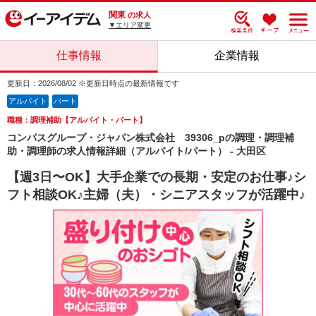
関東
の求人
▼エリア変更
仕事情報
企業情報
更新日：2026/08/02 ※更新日時点の最新情報です
アルバイト
パート
職種：調理補助【アルバイト・パート】
コンパスグループ・ジャパン株式会社 39306_pの調理・調理補
助・調理師の求人情報詳細（アルバイト/パート） - 大田区
【週3日〜OK】大手企業での長期・安定のお仕事♪シ
フト相談OK♪主婦（夫）・シニアスタッフが活躍中♪