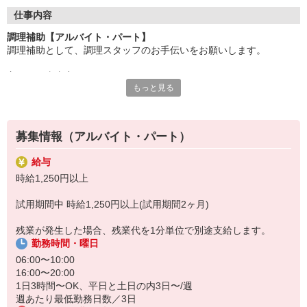
●20代〜50代の幅広い年代のスタッフが活躍中
仕事内容
主婦(夫)・フリーター・学生の方等、幅広い年代のスタッフが活
調理補助【アルバイト・パート】
躍中
調理補助として、調理スタッフのお手伝いをお願いします。
●安心の教育体制
主なお仕事内容
入社後は先輩たちが優しくフォローしながら進めますので、
もっと見る
〇小鉢や付け合わせをお皿に盛り付ける
安心してお仕事を始められます。
〇キッチンの片付け
〇料理提供の準備、洗い場
【会社について】
給食受託の外資系大手企業、コンパスグループ・ジャパン。
募集情報（アルバイト・パート）
調理員が調理を行う為、包丁などは基本的には使いません。
全国約1,500ヵ所で「コントラクトフードサービス」を展開して
料理が苦手、普段は料理をあまりしないという方もご安心下さい♪
います
給与
盛り付けのお仕事が終わったら、料理提供の準備や洗い場など、
時給1,250円以上
別の担当のお手伝いをお願いすることもあります◎
試用期間中 時給1,250円以上(試用期間2ヶ月)
残業が発生した場合、残業代を1分単位で別途支給します。
勤務時間・曜日
06:00〜10:00
16:00〜20:00
1日3時間〜OK、平日と土日の内3日〜/週
週あたり最低勤務日数／3日