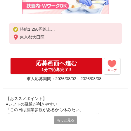
時給1,250円以上
東京都大田区
試用期間中 時給1,250円以上(試用期間2ヶ月)
残業が発生した場合、残業代を1分単位で別途支給し
ます。
応募画面へ進む
1分で応募完了!!
キープ
求人応募期間：2026/08/02～2026/08/08
【おススメポイント】
●シフトの融通が利きやすい
「この日は授業参観があるから休みたい」
「その日は予定があるのでシフトを調整したい」等
もっと見る
家庭や趣味の都合にも柔軟に対応しますので、お気軽にご相談く
ださい