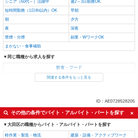
シニア（60代～）活躍中
週2～3日勤務OK
短時間勤務（1日4h以内）OK
早朝
朝
夕方
夜
深夜
禁煙・分煙
副業・WワークOK
まかない・食事補助
同じ職種から求人を探す
飲食・フード
調理・調理補助・調理師
関連する条件をもっと見る
同じ特徴から求人を探す
ミドル（40代～）活躍中
交通費支給
ID：AE0728528205
社会保険あり
社員登用あり
その他の条件でバイト・アルバイト・パートを探す
未経験歓迎
週2～3日勤務OK
大田区の職種からバイト・アルバイト・パートを探す
短時間勤務（1日4h以内）OK
深夜
副業・WワークOK
まかない・食事補助
軽作業・製造・物流
建築・設備・アクティブワーク