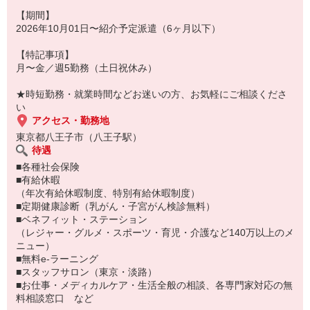
■採用後■
雇用形態／正社員
【期間】
給与形態／月給制
2026年10月01日〜紹介予定派遣（6ヶ月以下）
給与情報／4350000〜5220000
昇給サイクル／1年
【特記事項】
賞与／年2回
月〜金／週5勤務（土日祝休み）
休暇制度／年末年始
待遇など／完全週休2日
★時短勤務・就業時間などお迷いの方、お気軽にご相談くださ
上記は、紹介時に明示される労働条件の内容と異なる場合がありま
い
す。
アクセス・勤務地
東京都八王子市（八王子駅）
待遇
■各種社会保険
■有給休暇
（年次有給休暇制度、特別有給休暇制度）
■定期健康診断（乳がん・子宮がん検診無料）
■ベネフィット・ステーション
（レジャー・グルメ・スポーツ・育児・介護など140万以上のメ
ニュー）
■無料e-ラーニング
■スタッフサロン（東京・淡路）
■お仕事・メディカルケア・生活全般の相談、各専門家対応の無
料相談窓口 など