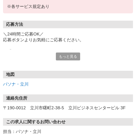
※各サービス規定あり
応募方法
＼24時間ご応募OK／
応募ボタンよりお気軽にご応募ください。
※「@pasona.co.jp」のドメイン解除をお願いいたします。
もっと見る
※メールが届かない場合、迷惑メールフォルダもご確認ください。
【お仕事開始までの流れ】
▼イーアイデムから応募
地図
▼ご案内可能な方に弊社からマイページ作成（プロフィール入力）
パソナ・立川
のご連絡
▼面談 ※WEB、来社を選択可能です
▼お仕事紹介
連絡先住所
▼お仕事開始
〒190-0012 立川市曙町2-38-5 立川ビジネスセンタービル 3F
この求人に関するお問い合わせ
担当：パソナ・立川