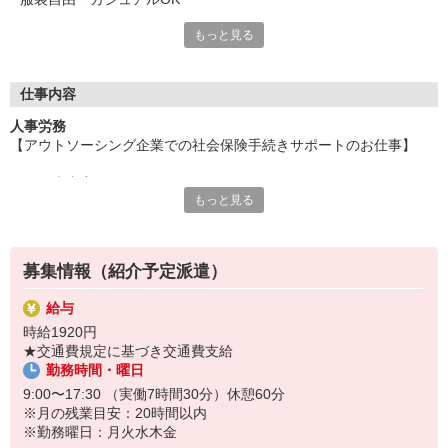
もっと見る
≪正社員や契約社員が目指せる紹介予定派遣！≫
紹介予定派遣制度とは、
正社員や契約社員などの直接雇用を前提に、
仕事内容
一定期間を派遣社員として働く制度。
人事労務
派遣社員として、職場での勤務を実際に
【アウトソーシング企業での社会保険手続きサポートのお仕事】
経験していただくので、入社後のミスマッチを
防げるのも、大きなメリットです！
≪お仕事内容≫
もっと見る
・社会保険・労働保険の手続き
大手企業や未経験OKなど様々お仕事をご用意！
・入退社、扶養変更、離職票などの対応
あなたに合った働き方やキャリアを実現しましょう。
・専用システム入力、申請書類の作成
・年金機構やハローワークへの連絡・対応
募集情報（紹介予定派遣）
≪おすすめポイント♪≫
給与
＊社会保険事務の経験を活かせます♪
時給1920円
＊時差出勤OK！
★交通費規定に基づき交通費支給
＊土日祝休みで働きやすい♪
勤務時間・曜日
＊正社員登用前提です♪
9:00〜17:30 （実働7時間30分）休憩60分
（お仕事番号：600117024102）
※月の残業目安：20時間以内
※勤務曜日：月火水木金