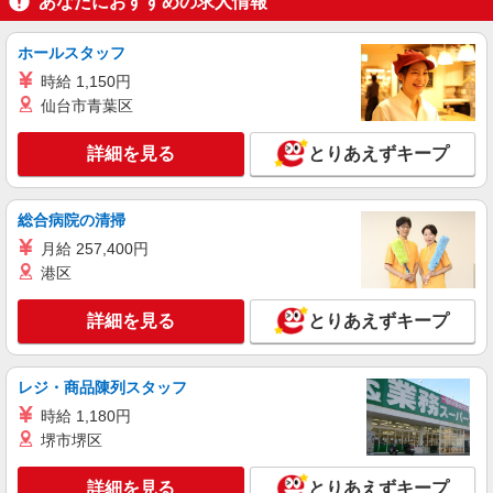
あなたにおすすめの求人情報
詳細を見る
キープ
ホールスタッフ
時給 1,150円
紹介予定派遣
仙台市青葉区
株式会社ウィズ
給与計算メインの人事事務
詳細を見る
とりあえずキープ
時給1800円 ★月収例：283,500円⇒時給1800
円×実働7.5時間×21日
東京都八王子市
総合病院の清掃
月給 257,400円
詳細を見る
キープ
港区
紹介予定派遣
詳細を見る
とりあえずキープ
株式会社ウィズ
財団法人での人事労務
時給1800円 ★月収例：252,000円⇒時給1800
レジ・商品陳列スタッフ
円×実働7時間×20日
時給 1,180円
東京都八王子市
堺市堺区
詳細を見る
キープ
詳細を見る
とりあえずキープ