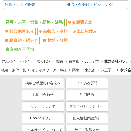
雑貨・コスメ販売
梱包・仕分け・ピッキング
経理・人事・労務・総務・法務
交通費支給
社会保険あり
高収入・高額
土日祝休み
駅直結・駅チカ
禁煙・分煙
東京都八王子市
アルバイト・バイト・求人TOP
関東
東京都
八王子市
株式会社パソナ・立
職種・条件一覧
オフィスワーク・事務
関東
東京都
八王子市
株式会
掲載ご希望のお客様へ
よくある質問
お問い合わせ
利用規約
リンクについて
プライバシーポリシー
Cookieポリシー
個人情報保護方針
メールサービスについて
サイト運営会社