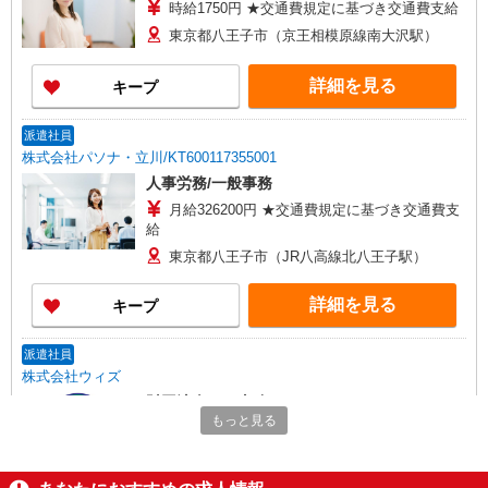
時給1750円 ★交通費規定に基づき交通費支給
東京都八王子市（京王相模原線南大沢駅）
詳細を見る
キープ
派遣社員
株式会社パソナ・立川/KT600117355001
人事労務/一般事務
月給326200円 ★交通費規定に基づき交通費支
給
東京都八王子市（JR八高線北八王子駅）
詳細を見る
キープ
派遣社員
株式会社ウィズ
財団法人での事務
もっと見る
時給1750円 ★月収例：245,000円⇒時給1750
円×実働7時間×20日
東京都八王子市