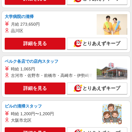
正社員
株式会社和心
大学病院の清掃
営業・業務スタッフ
月給 273,650円
【高卒以上・未経験者・無資格者】月給
品川区
250,000円〜320,000円 【経験者・設備や経理の資
格をお持ちの方】月給280,000円〜480,000円 ※管
【西東京本社】東京都八王子市椚田町592－16
詳細を見る
とりあえずキープ
理して頂く顧客数による 月収例 34歳・入社３ヶ
月 344000円 （月給240,000円＋役職手当
詳細を見る
キープ
34,000円＋各種手当20,000円＋成果給50,000円 43
ベルク各店での店内スタッフ
歳・入社3ヶ月 380,000円 （月給250,000円＋役
職手当40,000円＋各種手当20,000円＋成果給
時給 1,065円
60,000円 52歳・入社３ヶ月 420000円 （月給
古河市・佐野市・前橋市・高崎市・伊勢崎市・太田市・館林市・
250,000円＋役職手当70,000円＋各種手当20,000円
＋成果給80,000円
詳細を見る
とりあえずキープ
ビルの清掃スタッフ
時給 1,200円〜1,200円
大阪市北区