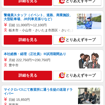
詳細を見る
とりあえずキープ
警備員スタッフ（イベント、道路、商業施設、
大型駐車場、JR列車見張りなど）
日給 11,000円〜12,100円
栃木市・小山市・さいたま市西区・さいたま市岩槻区・久喜市・
詳細を見る
とりあえずキープ
本社総務・経理（正社員）※試用期間あり
月給 222,750円〜230,750円
豊中市
詳細を見る
とりあえずキープ
マイクロバスにて教習所に通う生徒の送迎ドラ
イバー
日給 15,850円
箕面市