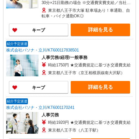
30分×21日勤務の場合 ※交通費実費支給／当社規
定あり。車通勤の場合はガソリン代支給（規程あ
東京都八王子市大塚 駐車場あり！車通勤、自
り）
転車・バイク通勤OK◎
詳細を見る
キープ
紹介予定派遣
株式会社パソナ・立川/KT600117838501
人事労務/経理/一般事務
時給1750円 ★交通費規定に基づき交通費支給
東京都八王子市（京王相模原線南大沢駅）
詳細を見る
キープ
紹介予定派遣
株式会社パソナ・立川/KT6001170241
人事労務
時給1920円 ★交通費規定に基づき交通費支給
東京都八王子市（八王子駅）