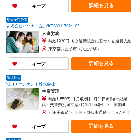
詳細を見る
キープ
紹介予定派遣
株式会社パソナ・立川/KT600117024103
人事労務
時給1920円 ★交通費規定に基づき交通費支給
東京都八王子市（八王子駅）
詳細を見る
キープ
派遣社員
戦力エージェント株式会社
生産管理
時給1,550円 【月収例】 月21日出勤(※残業
代・交通費別途支給) 時給1,550円 × 実働8h ×
21日 ＝ 260,400円 ※交通費別途支給（規定
八王子市鑓水 ※車・自転車通勤もちろん可！
有） ※その他、住宅手当・家族手当あり
詳細を見る
キープ