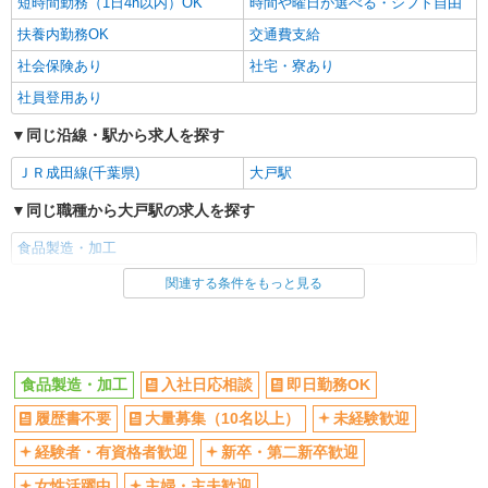
短時間勤務（1日4h以内）OK
時間や曜日が選べる・シフト自由
扶養内勤務OK
交通費支給
社会保険あり
社宅・寮あり
社員登用あり
同じ沿線・駅から求人を探す
ＪＲ成田線(千葉県)
大戸駅
同じ職種から大戸駅の求人を探す
食品製造・加工
関連する条件をもっと見る
同じ雇用形態から大戸駅の求人を探す
アルバイト
パート
同じ特徴から大戸駅の求人を探す
食品製造・加工
入社日応相談
即日勤務OK
入社日応相談
即日勤務OK
履歴書不要
大量募集（10名以上）
未経験歓迎
履歴書不要
大量募集（10名以上）
経験者・有資格者歓迎
新卒・第二新卒歓迎
未経験歓迎
経験者・有資格者歓迎
女性活躍中
主婦・主夫歓迎