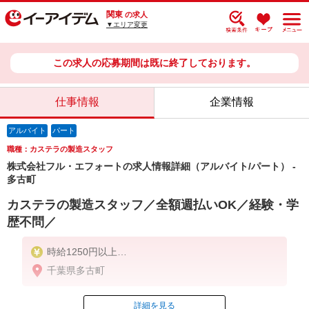
関東
の求人
▼エリア変更
この求人の応募期間は既に終了しております。
仕事情報
企業情報
アルバイト
パート
職種：カステラの製造スタッフ
株式会社フル・エフォートの求人情報詳細（アルバイト/パート） -
多古町
カステラの製造スタッフ／全額週払いOK／経験・学
歴不問／
時給1250円以上
交通費：別途一部支給
千葉県多古町
詳細を見る