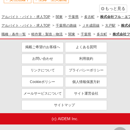
新卒・第二新卒歓迎
女性活躍中
もっと見る
主婦・主夫歓迎
フリーター歓迎
アルバイト・バイト・求人TOP
関東
千葉県
多古町
株式会社フル・エ
学歴不問
ブランクOK
アルバイト・バイト・求人TOP
千葉県の路線
ＪＲ成田線
大戸駅
株式
ミドル（40代～）活躍中
エルダー（50代～）活躍中
職種・条件一覧
軽作業・製造・物流
関東
千葉県
多古町
株式会社フ
シニア（60代～）活躍中
昇給あり
日払い
週払い
掲載ご希望のお客様へ
よくある質問
短期（3ヶ月以内）
春・夏・冬休み期間限定
お問い合わせ
利用規約
週1日勤務OK
週2～3日勤務OK
短時間勤務（1日4h以内）OK
時間や曜日が選べる・シフト自由
リンクについて
プライバシーポリシー
扶養内勤務OK
交通費支給
Cookieポリシー
個人情報保護方針
社会保険あり
社宅・寮あり
メールサービスについて
サイト運営会社
社員登用あり
同じ職種から求人を探す
サイトマップ
軽作業・製造・物流
(c) AIDEM Inc.
同じ特徴から求人を探す