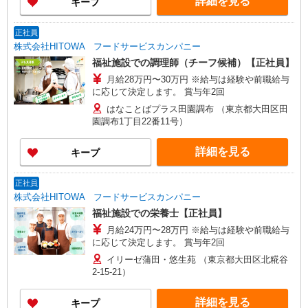
詳細を見る
キープ
正社員
株式会社HITOWA フードサービスカンパニー
福祉施設での調理師（チーフ候補）【正社員】
月給28万円〜30万円 ※給与は経験や前職給与
に応じて決定します。 賞与年2回
はなことばプラス田園調布 （東京都大田区田
園調布1丁目22番11号）
詳細を見る
キープ
正社員
株式会社HITOWA フードサービスカンパニー
福祉施設での栄養士【正社員】
月給24万円〜28万円 ※給与は経験や前職給与
に応じて決定します。 賞与年2回
イリーゼ蒲田・悠生苑 （東京都大田区北糀谷
2-15-21）
詳細を見る
キープ