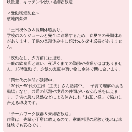
験歓迎、キッチンや洗い場経験歓迎
＜受動喫煙防止＞
敷地内禁煙
「土日祝休み＆長期休暇あり」
学校のスケジュールと完全に連動するため、春夏冬の長期休み
があります。子供の長期休み中に預け先を探す必要がありませ
ん。
「夜勤なし、夕方前には退勤」
一般の飲食店と違い、夜遅くまでの勤務や残業がほぼありませ
ん。15時退勤で、夕飯の支度や買い物に余裕で間に合います。
「同世代の仲間が活躍中」
「30代〜50代の主婦（主夫）さん活躍中」「子育て理解のある
職場」など、共通の話題や境遇の仲間がいる安心感を伝えま
す。子供の急な発熱などによる休みにも「お互い様」で協力し
合える環境です。
「チームワーク抜群＆未経験歓迎」
作業は、先輩が丁寧に教えるので、家庭料理の経験があれば未
経験でも安心です。