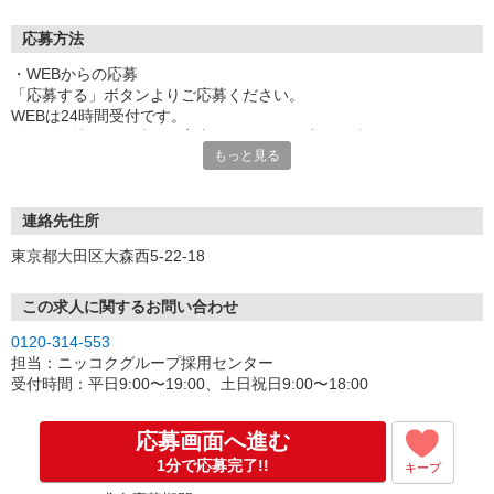
応募方法
・WEBからの応募
「応募する」ボタンよりご応募ください。
WEBは24時間受付です。
後ほど面接する日時をご案内しますので、少々お待ちください。
もっと見る
・電話からの応募
電話受付時間は平日9:00〜19:00、土日祝日9:00〜18:00で受付して
います。
連絡先住所
お気軽に連絡ください。
東京都大田区大森西5-22-18
面接の日時や場所を電話やメールでご案内します。
・選考について
この求人に関するお問い合わせ
人柄重視の採用です。
0120-314-553
仕事内容のご質問や勤務のご要望など気軽に相談ください。
担当：ニッコクグループ採用センター
面接は申込み順で行います。採用人数に達成した時点で面接を締め
受付時間：平日9:00〜19:00、土日祝日9:00〜18:00
切る事がありますので、ご興味のある方はお早めにエントリーお願
いします。
応募画面へ進む
面接時には履歴書（写真貼付）持参ください。
1分で応募完了!!
キープ
＊面接するか悩んでいる方もお気軽にご連絡ください！