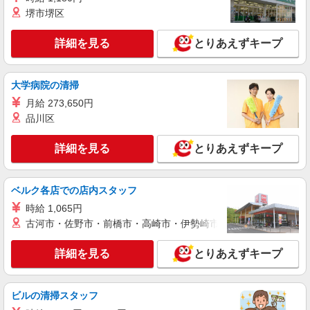
正社員
堺市堺区
株式会社HITOWA フードサービスカンパニー
福祉施設での調理師（チーフ候補）【正社員】
詳細を見る
とりあえずキープ
月給27万円〜30万円 ※給与は経験や前職給与
に応じて決定します。 賞与年2回
イリーゼ蒲田・悠生苑 （東京都大田区北糀谷
大学病院の清掃
2-15-21）
月給 273,650円
品川区
詳細を見る
キープ
詳細を見る
とりあえずキープ
アルバイト
パート
株式会社HITOWA フードサービスカンパニー
福祉施設での調理員【アルバイト・パート】
ベルク各店での店内スタッフ
時給1,500円以上 ※経験によりスタート時給は
時給 1,065円
変動します。 ※AP評価制度：あり 年1回の評価
古河市・佐野市・前橋市・高崎市・伊勢崎市・太田市・館林市・
により時給を見直します。 ※アルバイト賞与（寸
チャーム六郷 （東京都大田区西六郷4丁目34－
志）：あり 年2回。勤続年数により金額UP。
15）
詳細を見る
とりあえずキープ
詳細を見る
キープ
ビルの清掃スタッフ
アルバイト
パート