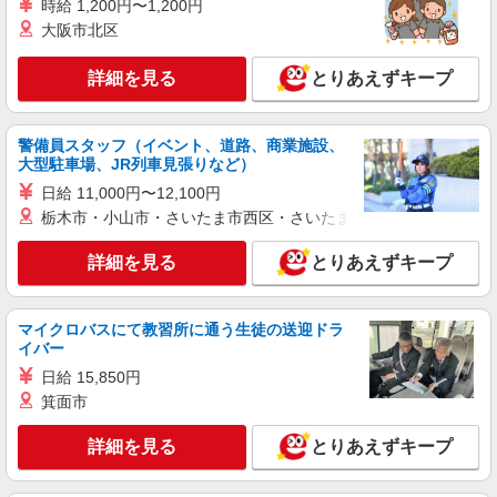
時給 1,200円〜1,200円
株式会社HITOWA フードサービスカンパニー
大阪市北区
福祉施設での調理員【アルバイト・パート】
時給1,500円以上 ※経験によりスタート時給は
詳細を見る
とりあえずキープ
変動します。 ※AP評価制度：あり 年1回の評価
により時給を見直します。 ※アルバイト賞与（寸
イリーゼ蒲田・悠生苑 （東京都大田区北糀谷
志）：あり 年2回。勤続年数により金額UP。
2-15-21）
警備員スタッフ（イベント、道路、商業施設、
大型駐車場、JR列車見張りなど）
詳細を見る
日給 11,000円〜12,100円
キープ
栃木市・小山市・さいたま市西区・さいたま市岩槻区・久喜市・
正社員
詳細を見る
とりあえずキープ
株式会社HITOWA フードサービスカンパニー
福祉施設での調理師【正社員】
月給25万円〜27万円 ※みなし時間外手当30時
マイクロバスにて教習所に通う生徒の送迎ドラ
間（49,000円〜55,000円）分含む ※給与は経験や
イバー
前職給与に応じて決定します。 賞与年2回
はなことばプラス田園調布 （東京都大田区田
日給 15,850円
園調布1丁目22番11号）
箕面市
詳細を見る
キープ
詳細を見る
とりあえずキープ
アルバイト
パート