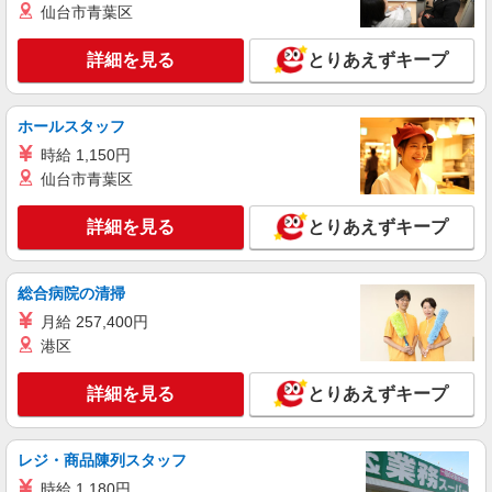
仙台市青葉区
アルバイト
パート
株式会社HITOWA フードサービスカンパニー
詳細を見る
とりあえずキープ
福祉施設での調理補助【アルバイト・パート】
時給1,226円 ※経験によりスタート時給は変動
します。 ※AP評価制度：あり 年1回の評価によ
ホールスタッフ
り時給を見直します。 ※アルバイト賞与（寸
フローレンスケア千鳥町 （東京都大田区千鳥
時給 1,150円
志）：あり 年2回。勤続年数により金額UP。
3-21-3）
仙台市青葉区
詳細を見る
キープ
詳細を見る
とりあえずキープ
正社員
株式会社HITOWA フードサービスカンパニー
総合病院の清掃
福祉施設での調理師（チーフ候補）【正社員】
月給 257,400円
月給29万5,000円〜33万6,500円 ※給与は経験
港区
や前職給与に応じて決定します。 賞与年2回
フローレンスケア千鳥町 （東京都大田区千鳥
詳細を見る
とりあえずキープ
3-21-3）
詳細を見る
キープ
レジ・商品陳列スタッフ
時給 1,180円