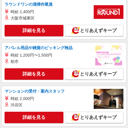
株式会社HITOWA フードサービスカンパニー
ラウンドワンの清掃作業員
福祉施設での調理補助【アルバイト・パート】
時給 1,400円
時給1,350円以上 ※経験によりスタート時給は
大阪市城東区
変動します。 ※AP評価制度：あり 年1回の評価
により時給を見直します。 ※アルバイト賞与（寸
チャーム六郷 （東京都大田区西六郷4丁目34－
詳細を見る
とりあえずキープ
志）：あり 年2回。勤続年数により金額UP。
15）
詳細を見る
キープ
アパレル用品や雑貨のピッキング検品
時給 1,200円〜1,500円
アルバイト
パート
柏市
株式会社HITOWA フードサービスカンパニー
福祉施設での調理補助【アルバイト・パート】
詳細を見る
とりあえずキープ
時給1,300円以上 ※経験によりスタート時給は
変動します。 ※AP評価制度：あり 年1回の評価
により時給を見直します。 ※アルバイト賞与（寸
マンションの受付・案内スタッフ
フローレンスケア千鳥町 （東京都大田区千鳥
志）：あり 年2回。勤続年数により金額UP。
3-21-3）
時給 2,000円
渋谷区
詳細を見る
キープ
詳細を見る
とりあえずキープ
アルバイト
パート
ケンタッキーフライドチキン 雑色駅前店