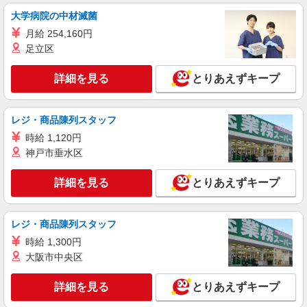
大学病院の中材滅菌
カウンター・キッチンスタッフ ＜優先募集日
時＞土日祝 17:00〜21:00
月給 254,160円
時給1350円
足立区
東京都大田区仲六郷2－42－17
詳細を見る
とりあえずキープ
詳細を見る
キープ
レジ・商品陳列スタッフ
アルバイト
パート
時給 1,120円
ケンタッキーフライドチキン 大森西口店
神戸市垂水区
カウンター・キッチンスタッフ ＜優先募集日
時＞平日（月〜金） 17:00〜21:00
詳細を見る
とりあえずキープ
時給1300円 土日祝祭日時給1350円
東京都大田区山王2-2-12
レジ・商品陳列スタッフ
詳細を見る
キープ
時給 1,300円
大阪市中央区
アルバイト
パート
ケンタッキーフライドチキン 田園調布店
詳細を見る
とりあえずキープ
カウンター・キッチンスタッフ ＜優先募集日
時＞平日（月〜金） 9:00〜14:00