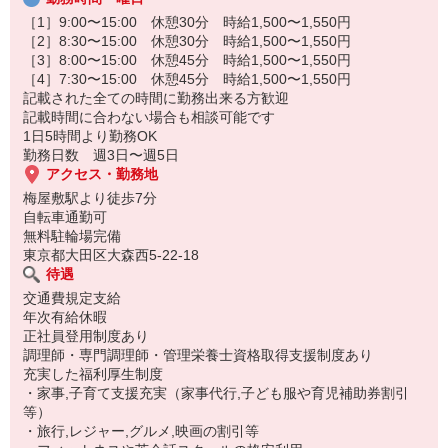
の急な発熱などによる休みにも「お互い様」で協力し合える環境で
す。
［1］9:00〜15:00 休憩30分 時給1,500〜1,550円
［2］8:30〜15:00 休憩30分 時給1,500〜1,550円
「チームワーク抜群＆未経験歓迎」
［3］8:00〜15:00 休憩45分 時給1,500〜1,550円
作業は、先輩が丁寧に教えるので、家庭料理の経験があれば未経験
［4］7:30〜15:00 休憩45分 時給1,500〜1,550円
でも安心です。
記載された全ての時間に勤務出来る方歓迎
記載時間に合わない場合も相談可能です
1日5時間より勤務OK
勤務日数 週3日〜週5日
アクセス・勤務地
梅屋敷駅より徒歩7分
自転車通勤可
無料駐輪場完備
東京都大田区大森西5-22-18
待遇
交通費規定支給
年次有給休暇
正社員登用制度あり
調理師・専門調理師・管理栄養士資格取得支援制度あり
充実した福利厚生制度
・家事,子育て支援充実（家事代行,子ども服や育児補助券割引
等）
・旅行,レジャー,グルメ,映画の割引等