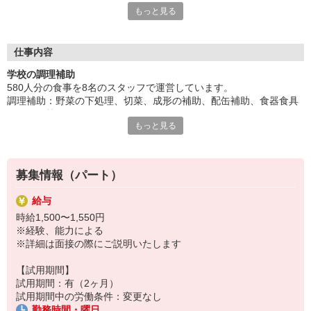
もっと見る
あくまで行うのは「補助」なので、難しい仕事はありません！
「料理を通じて、だれかを笑顔にしたい！」
そんな思いがあれば、すぐに慣れて活躍できること間違いなしで
す！
仕事内容
頼れる先輩スタッフのもと、どんどんスキルを磨いてくださいね
学校の調理補助
♪
580人分の食事を8名のスタッフで運営しています。
まずはお気軽なご応募、お待ちしています！
調理補助：野菜の下処理、切菜、成形の補助、配缶補助、食器食具
のセット等
もっと見る
食器洗浄：食器、食具
清掃：シンク、作業台、台車、床、調理室、更衣室、トイレ等
【アピールポイント】
「土日祝休み＆長期休暇あり」
募集情報（パート）
学校のスケジュールと完全に連動するため、春夏冬の長期休みがあ
ります。子供の長期休み中に預け先を探す必要がありません。
給与
時給1,500〜1,550円
「夜勤なし、夕方前には退勤」
※経験、能力による
一般の飲食店と違い、夜遅くまでの勤務や残業がほぼありません。1
※詳細は面接の際にご説明いたします
5時退勤で、夕飯の支度や買い物に余裕で間に合います。
【試用期間】
「同世代の仲間が活躍中」
試用期間：有（2ヶ月）
「30代〜50代の主婦（主夫）さん活躍中」「子育て理解のある職
試用期間中の労働条件：変更なし
場」など、共通の話題や境遇の仲間がいる安心感を伝えます。子供
勤務時間・曜日