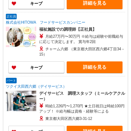
詳細を見る
キープ
正社員
株式会社HITOWA フードサービスカンパニー
福祉施設での調理師【正社員】
月給27万円〜30万円 ※給与は経験や前職給与
に応じて決定します。 賞与年2回
チャーム六郷 （東京都大田区西六郷4丁目34－
15）
詳細を見る
キープ
パート
ツクイ大田西六郷（デイサービス）
デイサービス 調理スタッフ（ミールケアクル
ー）
時給1,226円〜1,270円 ★土日祝日は時給100円
アップ！ ※給与幅は資格・経験等による
東京都大田区西六郷3-31-12