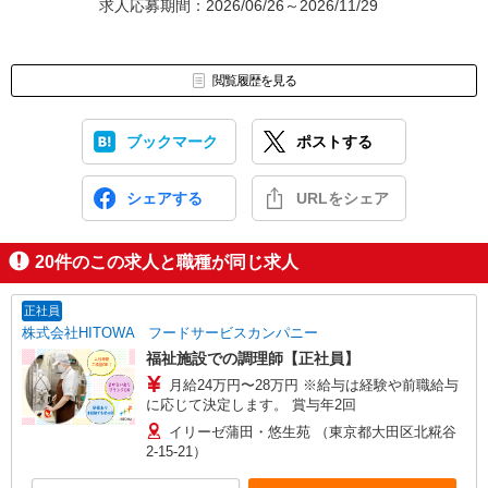
求人応募期間：2026/06/26～2026/11/29
閲覧履歴を見る
ブックマーク
ポストする
シェアする
URLをシェア
20
件のこの求人と職種が同じ求人
正社員
株式会社HITOWA フードサービスカンパニー
福祉施設での調理師【正社員】
月給24万円〜28万円 ※給与は経験や前職給与
に応じて決定します。 賞与年2回
イリーゼ蒲田・悠生苑 （東京都大田区北糀谷
2-15-21）