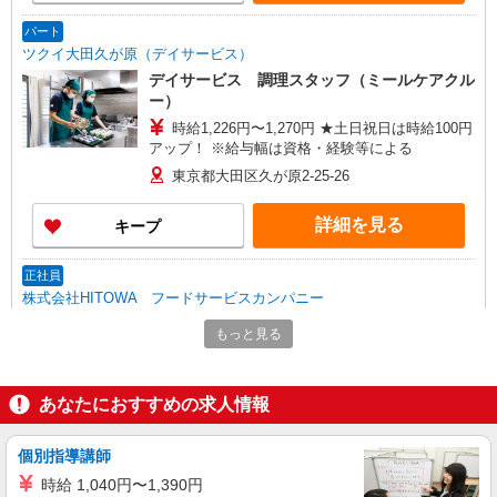
パート
ツクイ大田久が原（デイサービス）
デイサービス 調理スタッフ（ミールケアクル
ー）
時給1,226円〜1,270円 ★土日祝日は時給100円
アップ！ ※給与幅は資格・経験等による
東京都大田区久が原2-25-26
詳細を見る
キープ
正社員
株式会社HITOWA フードサービスカンパニー
福祉施設での調理師【正社員】
もっと見る
月給27万2,500円〜30万4,500円 ※給与は経験
や前職給与に応じて決定します。 賞与年2回
フローレンスケア千鳥町 （東京都大田区千鳥
あなたにおすすめの求人情報
3-21-3）
個別指導講師
詳細を見る
キープ
時給 1,040円〜1,390円