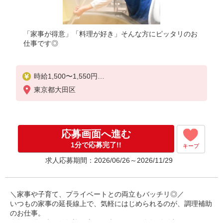
「家事が得意」「料理が好き」そんな方にピッタリのお
仕事です◎
時給1,500〜1,550円
※経験、能力による
東京都大田区
※詳細は面接の際にご説明いたします
【試用期間】
試用期間：有（2ヶ月）
応募画面へ進む
試用期間中の労働条件：変更なし
1分で応募完了!!
キープ
求人応募期間：2026/06/26～2026/11/29
＼家事や子育て、プライベートとの両立もバッチリ◎／
いつもの家事の延長線上で、気軽にはじめられるのが、調理補助
のお仕事。
資格不問、未経験歓迎！主婦（夫）さんが多数活躍中です♪