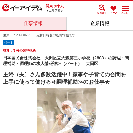
関東
の求人
▼エリア変更
仕事情報
企業情報
更新日：2026/07/31 ※更新日時点の最新情報です
パート
職種：学校の調理補助
日本国民食株式会社 大田区立大森第三小学校（2863）の調理・調
理補助・調理師の求人情報詳細（パート） - 大田区
主婦（夫）さん多数活躍中！家事や子育ての合間を
上手に使って働ける≪調理補助≫のお仕事★