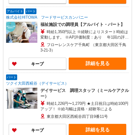
アルバイト
パート
株式会社HITOWA フードサービスカンパニー
福祉施設での調理員【アルバイト・パート】
時給1,350円以上 ※経験によりスタート時給は
変動します。 ※AP評価制度：あり 年1回の評価
により時給を見直します。 ※アルバイト賞与（寸
フローレンスケア千鳥町 （東京都大田区千鳥
志）：あり 年2回。勤続年数により金額UP。
3-21-3）
詳細を見る
キープ
パート
ツクイ大田西糀谷（デイサービス）
デイサービス 調理スタッフ（ミールケアクル
ー）
時給1,226円〜1,270円 ★土日祝日は時給100円
アップ！ ※給与幅は資格・経験等による
東京都大田区西糀谷四丁目9番11号
詳細を見る
キープ