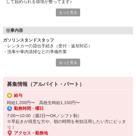
して始められる環境が整ってます♪
もっと見る
◆1日3時間だけの勤務！
朝の短時間なので、家事や育児、学業、趣味など、プライベート
との両立がしやすいのが魅力。
「ちょっとだけ働きたい」「空いた時間を活用したい」という方
仕事内容
にもぴったりの職場です。
ガソリンスタンドスタッフ
・レンタカーの貸出手続き（受付・返却対応）
◆幅広い世代が活躍中！
・洗車や車内清掃などの準備作業
この職場では、年齢に関係なく、学生の方から子育て中の主婦
※メインは朝7:00〜10:00のシフト！短時間でサクッと働けます。
（夫）、定年後のシニアの方まで、さまざまな世代のスタッフが
もっと見る
活躍しています。そ年齢や経験にとらわれず、誰もがチャレンジ
＜未経験でも安心！＞
しやすい職場です。
最初は元気に「おはようございます！」と挨拶ができればOK。
募集情報（アルバイト・パート）
先輩スタッフが隣について一つずつ丁寧にレクチャーします。
「車に詳しくない」「給油したことがない」そんな方も大歓迎！
給与
分からないことはその場で質問できる環境です。
時給1,200円〜 高校生時給1,150円〜
勤務時間・曜日
＜こんな方にオススメ＞
7:00〜10:00（週2日〜OK／シフト制）
★ 学生さん → 夏休み・冬休みなど短期間だけ働きたい
※早起きが得意な方や、朝の時間を有効活用したい方にピッタ
★ 主婦（夫）さん → 午前だけの勤務で家事や育児と両立可能
リ！
★ フリーターさん → 午前中に働いて午後は自由時間！
アクセス・勤務地