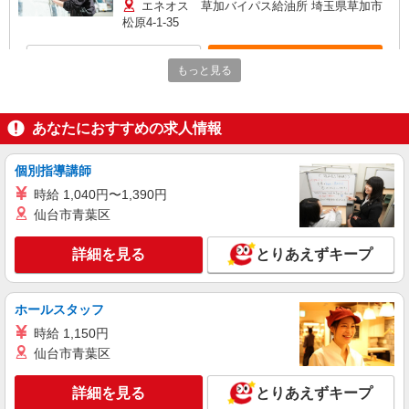
エネオス 草加バイパス給油所 埼玉県草加市
松原4-1-35
詳細を見る
キープ
もっと見る
正社員
加藤石油株式会社 エネオス 草加バイパス給油所
あなたにおすすめの求人情報
ガソリンスタンドスタッフ
月給199000円〜243000円 ※経験考慮 ※能力
個別指導講師
により随時昇給あり 固定残業代：なし 【一律手
時給 1,040円〜1,390円
当】 全員に一律で支払われる通勤・皆勤・家族手
エネオス 草加バイパス給油所 埼玉県草加市
仙台市青葉区
当金額：なし 全員に一律で支払われるその他手当
松原4-1-35
金額：あり 《月収例》 月収270,000円（入社1
年） （基本給199,000円+各種手当+残業代）+販
詳細を見る
とりあえずキープ
詳細を見る
キープ
売報奨金 月収350,000円（入社3年） （基本給
215,000円+各種手当+残業代＋役職手当）+販売報
奨金
正社員
ホールスタッフ
加藤石油株式会社 出光アポロステーション 草加南給油所
時給 1,150円
ガソリンスタンドスタッフ
仙台市青葉区
月給199000円〜243000円 ※経験考慮 ※能力
により随時昇給あり 固定残業代：なし 【一律手
詳細を見る
とりあえずキープ
当】 全員に一律で支払われる通勤・皆勤・家族手
出光アポロステーション 草加南給油所 埼玉