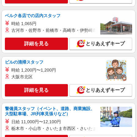
詳細を見る
キープ
ベルク各店での店内スタッフ
アルバイト
パート
時給 1,065円
加藤石油株式会社 エネオス 草加バイパス給油所
古河市・佐野市・前橋市・高崎市・伊勢崎市・太田市・館林市・
ガソリンスタンドスタッフ
時給1,200円〜
詳細を見る
とりあえずキープ
エネオス 草加バイパス給油所 埼玉県草加市
松原4-1-35
ビルの清掃スタッフ
詳細を見る
キープ
時給 1,200円〜1,200円
大阪市北区
アルバイト
パート
加藤石油株式会社 出光アポロステーション 草加南給油所
詳細を見る
とりあえずキープ
ガソリンスタンドスタッフ
時給1,200円〜 高校生時給1,150円〜
出光アポロステーション 草加南給油所 埼玉
警備員スタッフ（イベント、道路、商業施設、
県草加市谷塚町1888-1
大型駐車場、JR列車見張りなど）
日給 11,000円〜12,100円
詳細を見る
キープ
栃木市・小山市・さいたま市西区・さいたま市岩槻区・久喜市・