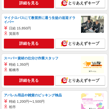
詳細を見る
とりあえずキープ
アルバイト
パート
加藤石油株式会社 エネオス 草加バイパス給油所
ガソリンスタンドスタッフ
マイクロバスにて教習所に通う生徒の送迎ドラ
時給1,200円〜 高校生時給1,150円〜
イバー
エネオス 草加バイパス給油所 埼玉県草加市
日給 15,850円
松原4-1-35
箕面市
詳細を見る
キープ
詳細を見る
とりあえずキープ
スーパー資材の仕分け作業スタッフ
時給 1,350円
船橋市
詳細を見る
とりあえずキープ
アパレル用品や雑貨のピッキング検品
時給 1,200円〜1,500円
柏市