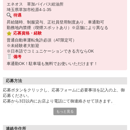
★ シニア層 → 体を動かしながら短時間で無理なくお仕事
エネオス 草加バイパス給油所
埼玉県草加市松原4-1-35
待遇
昇給随時、制服貸与、正社員登用制度あり、車通勤可
勤務地内禁煙（喫煙スポットあり）※店舗により異なる
応募資格・経験
普通自動車運転免許必須（AT限定可）
※未経験者大歓迎
※日本語でコミュニケーションできる方ならOK
備考
車通勤OK！駐車場も無料でお使いいただけます！
応募方法
応募ボタンをクリックし、応募フォームに必要事項を記入の上、御
応募ください。
応募から3日以内にお店より電話にて御連絡させて頂きます。
日程調整の上面接をさせて頂き、採用後はすぐにスタート可能で
もっと見る
す。
※面接時の履歴書の提出は不要です。採用になった際は入社手続き
の書類として必要となりますので、提出をお願いしております。
連絡先住所