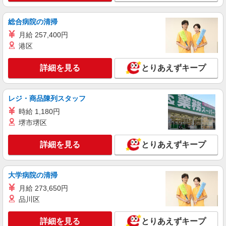
当金額：なし 全員に一律で支払われるその他手当
県草加市谷塚町1888-1
金額：あり 《月収例》 月収270,000円（入社1
総合病院の清掃
年） （基本給199,000円+各種手当+残業代）+販
詳細を見る
キープ
売報奨金 月収350,000円（入社3年） （基本給
月給 257,400円
215,000円+各種手当+残業代＋役職手当）+販売報
港区
奨金
アルバイト
パート
加藤石油株式会社 エネオス 草加バイパス給油所
詳細を見る
とりあえずキープ
ガソリンスタンド短期スタッフ
時給1,200円〜 高校生時給1,150円〜
レジ・商品陳列スタッフ
エネオス 草加バイパス給油所 埼玉県草加市
松原4-1-35
時給 1,180円
堺市堺区
詳細を見る
キープ
詳細を見る
とりあえずキープ
アルバイト
パート
加藤石油株式会社 出光アポロステーション 草加南給油所
大学病院の清掃
ガソリンスタンドスタッフ
月給 273,650円
時給1,200円〜
品川区
出光アポロステーション 草加南給油所 埼玉
県草加市谷塚町1888-1
詳細を見る
とりあえずキープ