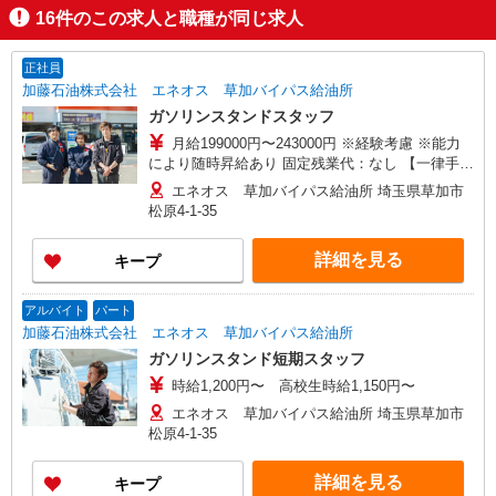
16
件のこの求人と職種が同じ求人
正社員
加藤石油株式会社 エネオス 草加バイパス給油所
ガソリンスタンドスタッフ
月給199000円〜243000円 ※経験考慮 ※能力
により随時昇給あり 固定残業代：なし 【一律手
当】 全員に一律で支払われる通勤・皆勤・家族手
エネオス 草加バイパス給油所 埼玉県草加市
当金額：なし 全員に一律で支払われるその他手当
松原4-1-35
金額：あり 《月収例》 月収270,000円（入社1
年） （基本給199,000円+各種手当+残業代）+販
詳細を見る
キープ
売報奨金 月収350,000円（入社3年） （基本給
215,000円+各種手当+残業代＋役職手当）+販売報
奨金
アルバイト
パート
加藤石油株式会社 エネオス 草加バイパス給油所
ガソリンスタンド短期スタッフ
時給1,200円〜 高校生時給1,150円〜
エネオス 草加バイパス給油所 埼玉県草加市
松原4-1-35
詳細を見る
キープ