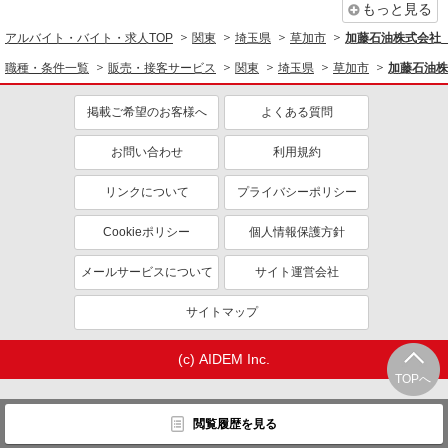
もっと見る
アルバイト・バイト・求人TOP
関東
埼玉県
草加市
加藤石油株式会社
職種・条件一覧
販売・接客サービス
関東
埼玉県
草加市
加藤石油株
掲載ご希望のお客様へ
よくある質問
お問い合わせ
利用規約
リンクについて
プライバシーポリシー
Cookieポリシー
個人情報保護方針
メールサービスについて
サイト運営会社
サイトマップ
(c) AIDEM Inc.
TOPへ
閲覧履歴を見る