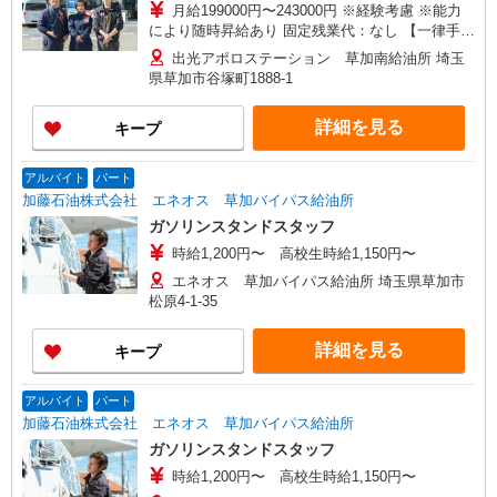
月給199000円〜243000円 ※経験考慮 ※能力
により随時昇給あり 固定残業代：なし 【一律手
当】 全員に一律で支払われる通勤・皆勤・家族手
出光アポロステーション 草加南給油所 埼玉
当金額：なし 全員に一律で支払われるその他手当
県草加市谷塚町1888-1
金額：あり 《月収例》 月収270,000円（入社1
年） （基本給199,000円+各種手当+残業代）+販
詳細を見る
キープ
売報奨金 月収350,000円（入社3年） （基本給
215,000円+各種手当+残業代＋役職手当）+販売報
奨金
アルバイト
パート
加藤石油株式会社 エネオス 草加バイパス給油所
ガソリンスタンドスタッフ
時給1,200円〜 高校生時給1,150円〜
エネオス 草加バイパス給油所 埼玉県草加市
松原4-1-35
詳細を見る
キープ
アルバイト
パート
加藤石油株式会社 エネオス 草加バイパス給油所
ガソリンスタンドスタッフ
時給1,200円〜 高校生時給1,150円〜