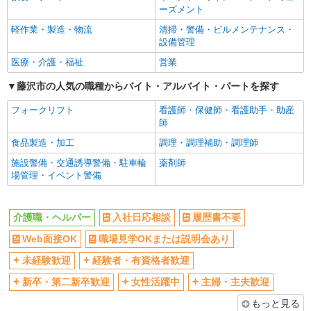
Web面接OK
職場見学OKまたは説明会あり
介護スタッフ
ーズメント
【介護福祉士】 時給1,410円 ◎週20時間以上
未経験歓迎
経験者・有資格者歓迎
軽作業・製造・物流
清掃・警備・ビルメンテナンス・
勤務（社保加入者）の場合は時給1,460円 【実務
設備管理
新卒・第二新卒歓迎
女性活躍中
者研修・初任者研修（ヘルパー1級・2級）・無資
神奈川県藤沢市湘南台4-26-1 【そんぽの家
医療・介護・福祉
営業
格】 時給1,330円 ◎週20時間以上勤務（社保加入
主婦・主夫歓迎
フリーター歓迎
S 湘南台】1階
者）の場合は時給1,380円
藤沢市の人気の職種からバイト・アルバイト・パートを探す
学歴不問
ブランクOK
詳細を見る
キープ
ミドル（40代～）活躍中
エルダー（50代～）活躍中
フォークリフト
看護師・保健師・看護助手・助産
師
シニア（60代～）活躍中
昇給あり
アルバイト
パート
食品製造・加工
調理・調理補助・調理師
そんぽの家S 湘南台/5063bc2
週払い
週2～3日勤務OK
登録ヘルパー
施設警備・交通誘導警備・駐車輪
薬剤師
10時～勤務OK
16時前退社OK
場管理・イベント警備
【介護福祉士】 時給1,600円 ◎週20時間以上
時間や曜日が選べる・シフト自由
深夜
勤務（社保加入者）の場合は時給1,650円 ＊夜間
（18:00〜）：時給2,000円〜 ＊日曜祝日：時給
神奈川県藤沢市湘南台4-26-1
禁煙・分煙
残業ほぼなし
1,900円〜 【実務者研修・初任者研修（ヘルパー1
介護職・ヘルパー
入社日応相談
履歴書不要
級・2級）】 時給1,520円 ◎週20時間以上勤務
転勤なし
登録制
詳細を見る
Web面接OK
職場見学OKまたは説明会あり
キープ
（社保加入者）の場合は時給1,570円 ＊夜間
交通費支給
社会保険あり
（18:00〜）：時給1,900円〜 ＊日曜祝日：時給
未経験歓迎
経験者・有資格者歓迎
1,820円〜 ◎身体介助、生活援助が同時給 ◎キャ
社割・特典あり
研修制度あり
アルバイト
パート
ンセル手当：職務時給の60％支給
新卒・第二新卒歓迎
女性活躍中
主婦・主夫歓迎
SOMPOケア ラヴィーレレジデンス辻堂西海岸/5337bz2
資格取得支援制度あり
高収入・高額
ケアサポート
もっと見る