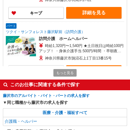
詳細を見る
キープ
パート
ツクイ・サンフォレスト藤沢駅前（訪問介護）
訪問介護 ホームヘルパー
時給1,320円〜1,540円 ★土日祝日は時給100円
アップ！ ・身体介護手当:500円/時間 ・早朝夜間
深夜手当:300円/時間 （18:00〜翌07:59の時間
神奈川県藤沢市鵠沼石上1丁目13番15号
帯） ・ICT手当:2,000円/月 ・深夜割増は別途支給
・ケア→ケアの移動時間も賃金（時給）を支給 ※
詳細を見る
キープ
給与幅は資格・経験等による
もっと見る
このお仕事に関連する条件で探す
パート
ツクイ・サンフォレスト藤沢駅前（訪問介護）
藤沢市のアルバイト・バイト・パートの求人を探す
訪問介護 ホームヘルパー 土日祝日限定
同じ職種から藤沢市の求人を探す
時給1,420円〜1,640円 ・身体介護手当:500円/
時間 ・早朝夜間深夜手当:300円/時間 （18:00〜
医療・介護・福祉すべて
翌07:59の時間帯） ・ICT手当:2,000円/月 ・深夜
神奈川県藤沢市鵠沼石上1丁目13番15号
割増は別途支給 ・ケア→ケアの移動時間も賃金
介護職・ヘルパー
（時給）を支給 ・土日祝日手当:100円/時間含む
詳細を見る
キープ