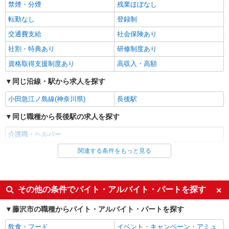
禁煙・分煙
残業ほぼなし
パート
ツクイ藤沢羽鳥（デイサービス）
転勤なし
登録制
デイサービス 介護スタッフ（ケアクルー）
交通費支給
社会保険あり
時給1,225円〜1,437円 ★土日祝日は時給100円
社割・特典あり
研修制度あり
アップ！ ※給与幅は資格・経験等による
資格取得支援制度あり
高収入・高額
神奈川県藤沢市羽鳥3-17-22
同じ沿線・駅から求人を探す
詳細を見る
キープ
小田急江ノ島線(神奈川県)
長後駅
アルバイト
パート
同じ職種から長後駅の求人を探す
SOMPOケア 湘南台 訪問介護/5066cc2
登録ヘルパー
介護職・ヘルパー
【介護福祉士】 時給1,800円 ◎週20時間以上
関連する条件をもっと見る
同じ雇用形態から長後駅の求人を探す
勤務（社保加入者）の場合は時給1,850円 ＊早朝
夜間（〜8:00、18:00〜）：時給2,250円〜 ＊日曜
神奈川県藤沢市湘南台4-26-1
アルバイト
パート
祝日：時給2,100円〜 【実務者研修・初任者研修
（ヘルパー1級・2級）】 時給1,720円 ◎週20時間
派遣社員
紹介予定派遣
その他の条件でバイト・アルバイト・パートを探す
詳細を見る
キープ
以上勤務（社保加入者）の場合は時給1,770円 ＊
早朝夜間（〜8:00、18:00〜）：時給2,150円〜 ＊
同じ特徴から長後駅の求人を探す
藤沢市の職種からバイト・アルバイト・パートを探す
日曜祝日：時給2,020円〜 ◎身体介助、生活援助
アルバイト
パート
が同時給 ◎キャンセル手当：職務時給の60％支給
入社日応相談
履歴書不要
SOMPOケア ハッピーデイズ湘南台/5064ja2
飲食・フード
イベント・キャンペーン・アミュ