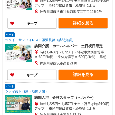
時給1,225円〜1,410円 ★土日祝日は時給100円
アップ！ ※給与幅は資格・経験等による
神奈川県藤沢市辻堂西海岸二丁目12番2号
詳細を見る
キープ
パート
ツクイ・サンフォレスト藤沢長後（訪問介護）
訪問介護 ホームヘルパー 土日祝日限定
時給1,463円〜1,720円 ・特定事業所加算手
当:60円/時間 ・身体介護手当:500円/時間 ・早朝夜
間深夜手当:300円/時間 （18:00〜翌07:59の時間
神奈川県藤沢市高倉2118
帯） ・ICT手当:2,000円/月 ・深夜割増は別途支給
・ケア→ケアの移動時間も賃金（時給）を支給 ・
詳細を見る
キープ
土日祝日手当:100円/時間含む ※給与幅は資格・経
験等による
パート
ツクイ藤沢羽鳥（訪問入浴）
訪問入浴 介護スタッフ（ヘルパー）
時給1,225円〜1,457円 ★土・祝日は時給100円
アップ！ ※給与幅は資格・経験等による
神奈川県藤沢市羽鳥3-17-22