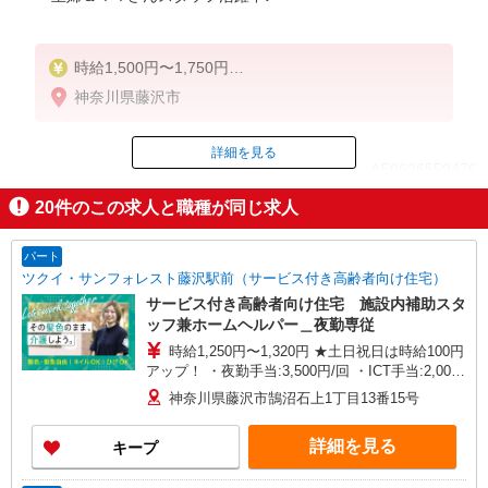
時給1,500円〜1,750円
★週払いOK（規定あり）
神奈川県藤沢市
※給与幅は経験・能力による
詳細を見る
ID：AE0626559476
20
件のこの求人と職種が同じ求人
掲載期間終了
パート
ツクイ・サンフォレスト藤沢駅前（サービス付き高齢者向け住宅）
サービス付き高齢者向け住宅 施設内補助スタ
ッフ兼ホームヘルパー＿夜勤専従
時給1,250円〜1,320円 ★土日祝日は時給100円
アップ！ ・夜勤手当:3,500円/回 ・ICT手当:2,000
円/月 ※給与幅は資格・経験等による
神奈川県藤沢市鵠沼石上1丁目13番15号
詳細を見る
キープ