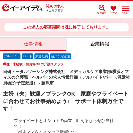
関東
の求人
▼エリア変更
この求人の応募期間は既に終了しております。
仕事情報
企業情報
アルバイト
パート
派遣社員
紹介予定派遣
職種：未経験・無資格OKの介護スタッフ
日研トータルソーシング株式会社 メディカルケア事業部/横浜オフ
ィスの介護職・ヘルパーの求人情報詳細（アルバイト/パート/派遣社
員/紹介予定派遣） - 藤沢市
主婦（夫）歓迎／ブランクOK 家庭やプライベート
に合わせてお仕事始めよう♪ サポート体制万全で
す！
プライベートとオシゴトの両立、叶えるならぜひ当社
で！
主婦＆ママさんスタッフ活躍中♪