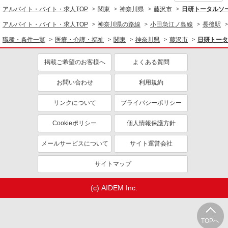
同じ職種から求人を探す
時給1,270円 ◎週20時間以上勤務（社保加入
アルバイト・バイト・求人TOP
関東
神奈川県
藤沢市
日研トータルソ
者）の場合は時給1,320円
医療・介護・福祉
アルバイト・バイト・求人TOP
神奈川県の路線
小田急江ノ島線
長後駅
神奈川県藤沢市辻堂西海岸2-12-2
介護職・ヘルパー
職種・条件一覧
医療・介護・福祉
関東
神奈川県
藤沢市
日研トータ
詳細を見る
キープ
同じ特徴から求人を探す
掲載ご希望のお客様へ
よくある質問
未経験歓迎
ミドル（40代～）活躍中
正社員
SOMPOケア ハッピーデイズ湘南台/5064ja1
お問い合わせ
利用規約
週2～3日勤務OK
深夜
介護スタッフ
交通費支給
社会保険あり
リンクについて
プライバシーポリシー
【介護福祉士】 月給：242,300円 年収例：335
万円〜 【実務者研修】 月給：221,500円 年収例：
Cookieポリシー
個人情報保護方針
305万円〜 【初任者研修・無資格】 月給：
神奈川県藤沢市湘南台4-26-1 【そんぽの家
215,700円 年収例：300万円〜 ※職務手当、働き
S 湘南台】1階
メールサービスについて
がい向上手当含む ※介護福祉士のみ、特別職務手
サイト運営会社
当も含む ◎残業時は別途時間外手当支給（超過1
詳細を見る
キープ
分〜） ◎賞与 基本給2.08ヶ月分/年支給
サイトマップ
NEW
派遣社員
(c) AIDEM Inc.
株式会社kotrio /●YK-H-1954499
湘南台駅｜リハビリ補助などのデイサービス
STAFF♪未経験OK
TOPへ