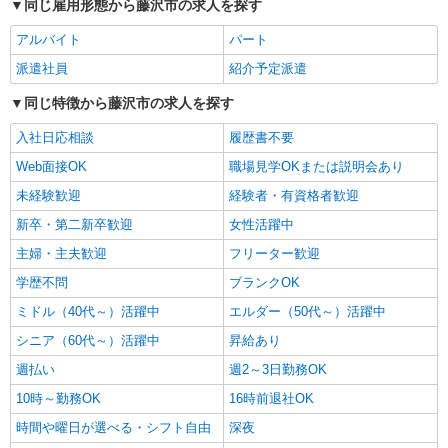
※給与幅は資格・経験等による
同じ雇用形態から藤沢市の求人を探す
アルバイト
パート
パート
ツクイ藤沢石川（デイサービス）
派遣社員
紹介予定派遣
デイサービス 介護スタッフ（ケアクルー）
同じ特徴から藤沢市の求人を探す
時給1,225円〜1,437円 ★土日祝日は時給100円
アップ！ ※給与幅は資格・経験等による
入社日応相談
履歴書不要
神奈川県藤沢市石川二丁目3番14 ベルスクェ
Web面接OK
職場見学OKまたは説明会あり
ア1F
未経験歓迎
経験者・有資格者歓迎
詳細を見る
キープ
新卒・第二新卒歓迎
女性活躍中
主婦・主夫歓迎
フリーター歓迎
パート
学歴不問
ツクイ・サンフォレスト藤沢長後（訪問介護）
ブランクOK
訪問介護 ホームヘルパー
ミドル（40代～）活躍中
エルダー（50代～）活躍中
時給1,363円〜1,620円 ★土日祝日は時給100円
シニア（60代～）活躍中
昇給あり
アップ！ ・特定事業所加算手当:60円/時間 ・身体
介護手当:500円/時間 ・早朝夜間深夜手当:300円/
週払い
週2～3日勤務OK
神奈川県藤沢市高倉2118
時間 （18:00〜翌07:59の時間帯） ・ICT手
10時～勤務OK
16時前退社OK
当:2,000円/月 ・深夜割増は別途支給 ・ケア→ケ
詳細を見る
キープ
アの移動時間も賃金（時給）を支給 ※給与幅は資
時間や曜日が選べる・シフト自由
深夜
格・経験等による