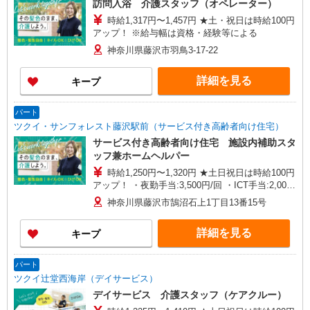
訪問入浴 介護スタッフ（オペレーター）
時給1,317円〜1,457円 ★土・祝日は時給100円
アップ！ ※給与幅は資格・経験等による
神奈川県藤沢市羽鳥3-17-22
詳細を見る
キープ
パート
ツクイ・サンフォレスト藤沢駅前（サービス付き高齢者向け住宅）
サービス付き高齢者向け住宅 施設内補助スタ
ッフ兼ホームヘルパー
時給1,250円〜1,320円 ★土日祝日は時給100円
アップ！ ・夜勤手当:3,500円/回 ・ICT手当:2,000
円/月 ※給与幅は資格・経験等による
神奈川県藤沢市鵠沼石上1丁目13番15号
詳細を見る
キープ
パート
ツクイ辻堂西海岸（デイサービス）
デイサービス 介護スタッフ（ケアクルー）