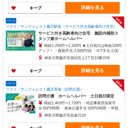
詳細を見る
キープ
NEW
パート
ツクイ・サンフォレスト藤沢駅前（サービス付き高齢者向け住宅）
サービス付き高齢者向け住宅 施設内補助ス
タッフ兼ホームヘルパー
時給1,250円〜1,320円 ★土日祝日は時給100円
アップ！ ・夜勤手当:3,500円/回 ・ICT手当:2,000
円/月 ※給与幅は資格・経験等による
神奈川県藤沢市鵠沼石上1丁目13番15号
詳細を見る
キープ
NEW
パート
ツクイ・サンフォレスト藤沢長後（訪問介護）
訪問介護 ホームヘルパー 土日祝日限定
時給1,463円〜1,720円 ・特定事業所加算手
当:60円/時間 ・身体介護手当:500円/時間 ・早朝夜
間深夜手当:300円/時間 （18:00〜翌07:59の時間
神奈川県藤沢市高倉2118
帯） ・ICT手当:2,000円/月 ・深夜割増は別途支給
・ケア→ケアの移動時間も賃金（時給）を支給 ・
詳細を見る