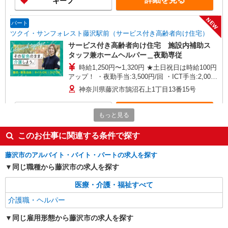
キープ
土日祝日手当:100円/時間含む ※給与幅は資格・経
験等による
NEW
パート
ツクイ・サンフォレスト藤沢駅前（サービス付き高齢者向け住宅）
サービス付き高齢者向け住宅 施設内補助ス
タッフ兼ホームヘルパー＿夜勤専従
時給1,250円〜1,320円 ★土日祝日は時給100円
アップ！ ・夜勤手当:3,500円/回 ・ICT手当:2,000
円/月 ※給与幅は資格・経験等による
神奈川県藤沢市鵠沼石上1丁目13番15号
詳細を見る
キープ
もっと見る
NEW
このお仕事に関連する条件で探す
パート
ツクイ・サンフォレスト藤沢駅前（訪問介護）
藤沢市のアルバイト・バイト・パートの求人を探す
訪問介護 ホームヘルパー 土日祝日限定
同じ職種から藤沢市の求人を探す
時給1,420円〜1,640円 ・身体介護手当:500円/
時間 ・早朝夜間深夜手当:300円/時間 （18:00〜
医療・介護・福祉すべて
翌07:59の時間帯） ・ICT手当:2,000円/月 ・深夜
神奈川県藤沢市鵠沼石上1丁目13番15号
割増は別途支給 ・ケア→ケアの移動時間も賃金
介護職・ヘルパー
（時給）を支給 ・土日祝日手当:100円/時間含む
詳細を見る
キープ
※給与幅は資格・経験等による
同じ雇用形態から藤沢市の求人を探す