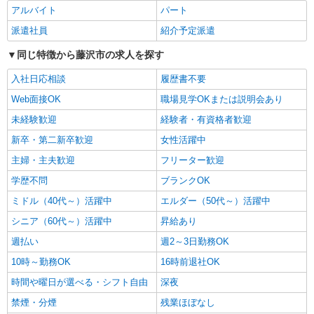
NEW
アルバイト
パート
パート
ツクイ・サンフォレスト藤沢長後（訪問介護）
派遣社員
紹介予定派遣
訪問介護 ホームヘルパー
同じ特徴から藤沢市の求人を探す
時給1,363円〜1,620円 ★土日祝日は時給100円
アップ！ ・特定事業所加算手当:60円/時間 ・身体
入社日応相談
履歴書不要
介護手当:500円/時間 ・早朝夜間深夜手当:300円/
神奈川県藤沢市高倉2118
時間 （18:00〜翌07:59の時間帯） ・ICT手
Web面接OK
職場見学OKまたは説明会あり
当:2,000円/月 ・深夜割増は別途支給 ・ケア→ケ
未経験歓迎
経験者・有資格者歓迎
詳細を見る
キープ
アの移動時間も賃金（時給）を支給 ※給与幅は資
格・経験等による
新卒・第二新卒歓迎
女性活躍中
NEW
パート
主婦・主夫歓迎
フリーター歓迎
ツクイ藤沢石川（デイサービス）
学歴不問
ブランクOK
デイサービス 介護スタッフ（ケアクルー）
ミドル（40代～）活躍中
エルダー（50代～）活躍中
時給1,225円〜1,437円 ★土日祝日は時給100円
アップ！ ※給与幅は資格・経験等による
シニア（60代～）活躍中
昇給あり
神奈川県藤沢市石川二丁目3番14 ベルスクェ
週払い
週2～3日勤務OK
ア1F
10時～勤務OK
16時前退社OK
詳細を見る
キープ
時間や曜日が選べる・シフト自由
深夜
禁煙・分煙
残業ほぼなし
NEW
パート