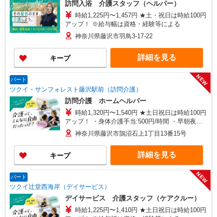
訪問入浴 介護スタッフ（ヘルパー）
時給1,225円〜1,457円 ★土・祝日は時給100円
アップ！ ※給与幅は資格・経験等による
神奈川県藤沢市羽鳥3-17-22
詳細を見る
キープ
NEW
パート
ツクイ・サンフォレスト藤沢駅前（訪問介護）
訪問介護 ホームヘルパー
時給1,320円〜1,540円 ★土日祝日は時給100円
アップ！ ・身体介護手当:500円/時間 ・早朝夜間
深夜手当:300円/時間 （18:00〜翌07:59の時間
神奈川県藤沢市鵠沼石上1丁目13番15号
帯） ・ICT手当:2,000円/月 ・深夜割増は別途支給
・ケア→ケアの移動時間も賃金（時給）を支給 ※
詳細を見る
キープ
給与幅は資格・経験等による
NEW
パート
ツクイ辻堂西海岸（デイサービス）
デイサービス 介護スタッフ（ケアクルー）
時給1,225円〜1,410円 ★土日祝日は時給100円