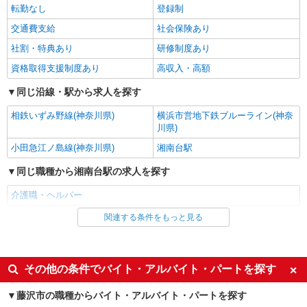
ツクイ・サンフォレスト藤沢長後（デイサービス）
転勤なし
登録制
デイサービス 介護スタッフ（ケアクルー）
交通費支給
社会保険あり
時給1,225円〜1,457円 ★土日祝日は時給100円
社割・特典あり
研修制度あり
アップ！ ※給与幅は資格・経験等による
資格取得支援制度あり
高収入・高額
神奈川県藤沢市高倉2118
同じ沿線・駅から求人を探す
詳細を見る
キープ
相鉄いずみ野線(神奈川県)
横浜市営地下鉄ブルーライン(神奈
川県)
アルバイト
パート
SOMPOケア 湘南台 訪問介護/5066cc2
小田急江ノ島線(神奈川県)
湘南台駅
登録ヘルパー
同じ職種から湘南台駅の求人を探す
【介護福祉士】 時給1,800円 ◎週20時間以上
勤務（社保加入者）の場合は時給1,850円 ＊早朝
介護職・ヘルパー
夜間（〜8:00、18:00〜）：時給2,250円〜 ＊日曜
神奈川県藤沢市湘南台4-26-1
祝日：時給2,100円〜 【実務者研修・初任者研修
関連する条件をもっと見る
同じ雇用形態から湘南台駅の求人を探す
（ヘルパー1級・2級）】 時給1,720円 ◎週20時間
詳細を見る
キープ
以上勤務（社保加入者）の場合は時給1,770円 ＊
アルバイト
パート
早朝夜間（〜8:00、18:00〜）：時給2,150円〜 ＊
派遣社員
紹介予定派遣
日曜祝日：時給2,020円〜 ◎身体介助、生活援助
その他の条件でバイト・アルバイト・パートを探す
アルバイト
パート
が同時給 ◎キャンセル手当：職務時給の60％支給
SOMPOケア ハッピーデイズ湘南台/5064ja2
同じ特徴から湘南台駅の求人を探す
藤沢市の職種からバイト・アルバイト・パートを探す
介護スタッフ