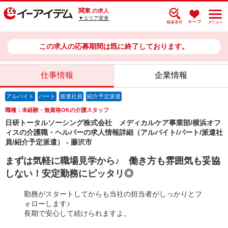
関東
の求人
▼エリア変更
この求人の応募期間は既に終了しております。
仕事情報
企業情報
アルバイト
パート
派遣社員
紹介予定派遣
職種：未経験・無資格OKの介護スタッフ
日研トータルソーシング株式会社 メディカルケア事業部/横浜オフ
ィスの介護職・ヘルパーの求人情報詳細（アルバイト/パート/派遣社
員/紹介予定派遣） - 藤沢市
まずは気軽に職場見学から♪ 働き方も雰囲気も妥協
しない！安定勤務にピッタリ◎
勤務がスタートしてからも当社の担当者がしっかりとフ
ォローします♪
長期で安心して続けられますよ。