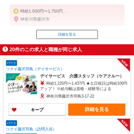
時給1,500円〜1,750円
★週払いOK（規定あり）
神奈川県藤沢市
※給与幅は経験・能力による
詳細を見る
ID：AE0626559474
20
件のこの求人と職種が同じ求人
掲載期間終了
NEW
パート
ツクイ藤沢羽鳥（デイサービス）
デイサービス 介護スタッフ（ケアクルー）
時給1,225円〜1,437円 ★土日祝日は時給100円
アップ！ ※給与幅は資格・経験等による
神奈川県藤沢市羽鳥3-17-22
詳細を見る
キープ
NEW
パート
ツクイ藤沢羽鳥（訪問入浴）