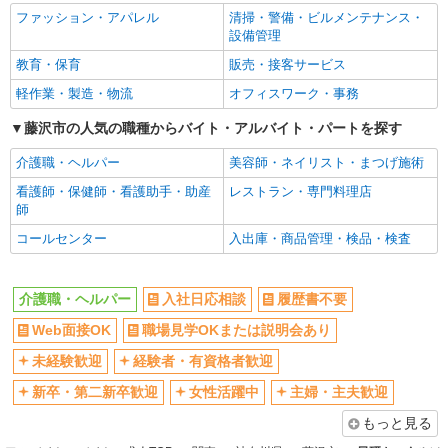
入社日応相談
履歴書不要
【介護福祉士】 時給1,410円 ◎週20時間以上
ファッション・アパレル
清掃・警備・ビルメンテナンス・
勤務（社保加入者）の場合は時給1,460円 【実務
Web面接OK
職場見学OKまたは説明会あり
設備管理
者研修・初任者研修（ヘルパー1級・2級）・無資
神奈川県藤沢市湘南台4-26-1 【そんぽの家
未経験歓迎
経験者・有資格者歓迎
教育・保育
販売・接客サービス
格】 時給1,330円 ◎週20時間以上勤務（社保加入
S 湘南台】1階
者）の場合は時給1,380円
新卒・第二新卒歓迎
女性活躍中
軽作業・製造・物流
オフィスワーク・事務
詳細を見る
キープ
主婦・主夫歓迎
フリーター歓迎
藤沢市の人気の職種からバイト・アルバイト・パートを探す
学歴不問
ブランクOK
介護職・ヘルパー
美容師・ネイリスト・まつげ施術
アルバイト
パート
ミドル（40代～）活躍中
エルダー（50代～）活躍中
SOMPOケア ラヴィーレレジデンス辻堂西海岸/5337bz2
看護師・保健師・看護助手・助産
レストラン・専門料理店
シニア（60代～）活躍中
ケアサポート
昇給あり
師
時給1,270円 ◎週20時間以上勤務（社保加入
週払い
週2～3日勤務OK
コールセンター
入出庫・商品管理・検品・検査
者）の場合は時給1,320円
10時～勤務OK
16時前退社OK
神奈川県藤沢市辻堂西海岸2-12-2
時間や曜日が選べる・シフト自由
深夜
介護職・ヘルパー
入社日応相談
履歴書不要
詳細を見る
キープ
禁煙・分煙
残業ほぼなし
Web面接OK
職場見学OKまたは説明会あり
転勤なし
登録制
未経験歓迎
経験者・有資格者歓迎
アルバイト
パート
交通費支給
社会保険あり
そんぽの家S 湘南台/5063bc2
新卒・第二新卒歓迎
女性活躍中
主婦・主夫歓迎
登録ヘルパー
社割・特典あり
研修制度あり
もっと見る
【介護福祉士】 時給1,600円 ◎週20時間以上
資格取得支援制度あり
高収入・高額