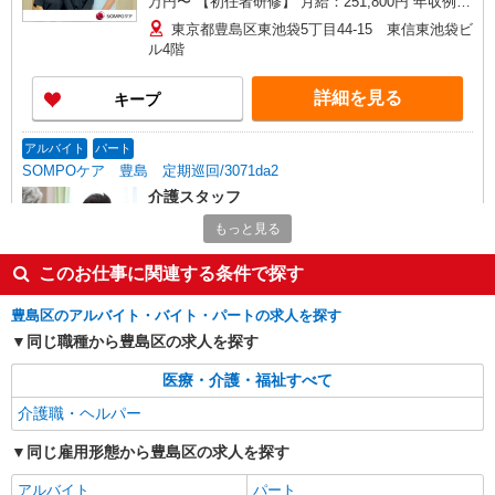
万円〜 【初任者研修】 月給：251,800円 年収例：
340万円〜 ※職務手当、（東京都）居住支援特別
東京都豊島区東池袋5丁目44-15 東信東池袋ビ
手当、働きがい向上手当、日祝手当（月平均2回
ル4階
分）、在宅手当（月平均20回分）等、毎月平均的
に支払われる手当を含みます。 ※居住支援特別手
詳細を見る
キープ
当は勤続5年目までの方はさらに1万円支給（再入
社は除く） ◎賞与：基本給2.08ヶ月分/年支給 ◎
残業時は別途時間外手当支給（超過1分〜）
アルバイト
パート
SOMPOケア 豊島 定期巡回/3071da2
介護スタッフ
★（東京都）居住支援特別手当対象求人 【介
もっと見る
護福祉士】 時給1,444円 ◎週20時間以上勤務（社
保加入者）の場合は時給1,494円 【実務者研修・
東京都豊島区東池袋5丁目44-15 東信東池袋ビ
このお仕事に関連する条件で探す
初任者研修（ヘルパー1級・2級）】 時給1,364円
ル4階
◎週20時間以上勤務（社保加入者）の場合は時給
豊島区のアルバイト・バイト・パートの求人を探す
1,414円 ※居住支援特別手当は勤続5年目までの方
詳細を見る
同じ職種から豊島区の求人を探す
キープ
はさらに時給＋50円（再入社者は除く） ◎夜勤勤
務の場合別途手当あり：4,000円/回
医療・介護・福祉すべて
職業紹介
介護職・ヘルパー
株式会社kotrio /●SW-S-2087315
【 綺麗 】巣鴨駅のシニア住宅で見守りや生活
同じ雇用形態から豊島区の求人を探す
サポートなど♪
時給1550円〜2312円 ＜交通費全支給(ガソリ
アルバイト
パート