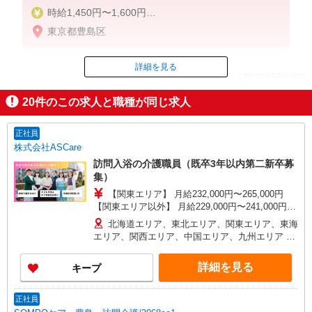
時給1,450円〜1,600円
東京都豊島区
◆無資格・経験者：時給1,450円〜
◆初任者研修・未経験：時給1,450円〜
◆初任者研修・経験者：時給1,500円〜
詳細を見る
ID：AE0626558288
◆介護福祉士・経験者：時給1,600円〜
20
件のこの求人と職種が同じ求人
※経験者は3ヶ月以上
掲載期間終了
※給与幅は経験・能力による
正社員
★週払いOK（規定あり）
株式会社ASCare
訪問入浴の介護職員（既卒3年以内第二新卒募
集）
【関東エリア】 月給232,000円〜265,000円
【関東エリア以外】 月給229,000円〜241,000円
※勤務地域により異なります ※地域手当含む ※交
北海道エリア、東北エリア、関東エリア、東海
付金手当含む ※各種手当は待遇項目を参照 ◎キャ
エリア、関西エリア、中国エリア、九州エリア ※
リアステップ年収モデル（参考値） 一般職（平均
全国11支店 ※基本的に希望を考慮した事業所に配
勤続年数5年）390万円 事業所長（平均勤続年数10
属されます。 ※Ｕ・Ｉターン歓迎！会社都合によ
詳細を見る
キープ
年 2〜3年で所長になる人もいます！）500万円
る異動等はございません！
ブロック長（平均勤続年数13年）650万円 エリア
長（平均勤続年数17年）720万円
正社員