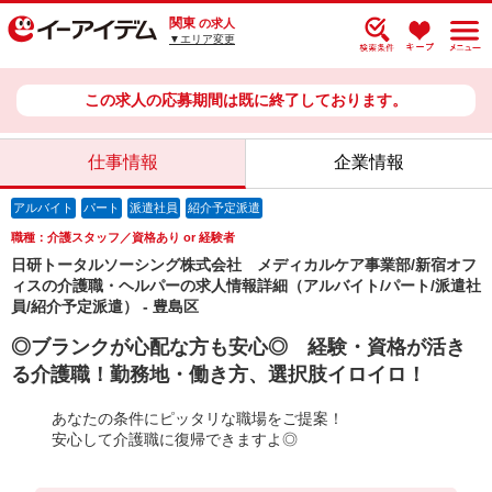
関東
の求人
▼エリア変更
この求人の応募期間は既に終了しております。
仕事情報
企業情報
アルバイト
パート
派遣社員
紹介予定派遣
職種：介護スタッフ／資格あり or 経験者
日研トータルソーシング株式会社 メディカルケア事業部/新宿オフ
ィスの介護職・ヘルパーの求人情報詳細（アルバイト/パート/派遣社
員/紹介予定派遣） - 豊島区
◎ブランクが心配な方も安心◎ 経験・資格が活き
る介護職！勤務地・働き方、選択肢イロイロ！
あなたの条件にピッタリな職場をご提案！
安心して介護職に復帰できますよ◎