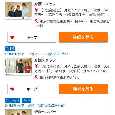
介護スタッフ
【介護福祉士】 月給：272,300円 年収例：370
万円〜 ※職務手当、特別職務手当、特別地域手
当、（東京都）居住支援特別手当、働きがい向上
東京都豊島区東池袋5丁目44-15 東信東池袋ビ
手当、日祝手当（月平均2回分）等、毎月平均的に
ル4階
支払われる手当を含みます。 ※居住支援特別手当
は勤続5年目までの方はさらに1万円支給（再入社
詳細を見る
キープ
は除く） ◎賞与：基本給2.08ヶ月分/年支給 ◎残
業時は別途時間外手当支給（超過1分〜）
正社員
SOMPOケア ラヴィーレ東池袋/9110ba1
介護スタッフ
【実務者研修】 月給：269,500円 年収例：364
万円〜 【初任者研修・無資格】 月給：259,800円
年収例：351万円〜 ※職務手当、（東京都）居住
東京都豊島区東池袋5-43-6
支援特別手当、働きがい向上手当、働きがい向上
手当、日祝手当（月平均2回分）、夜勤手当（月平
詳細を見る
キープ
均5回分）等、毎月平均的に支払われる手当を含み
ます。 ※居住支援特別手当は勤続5年目までの方
はさらに1万円支給（再入社は除く） ◎賞与：基
アルバイト
パート
本給2.08ヶ月分/年支給 ◎残業時は別途時間外手当
SOMPOケア 豊島 訪問介護/3068cc2
支給（超過1分〜）
登録ヘルパー