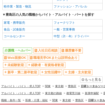
新卒・第二新卒歓迎
女性活躍中
詳細を見る
キープ
軽作業・製造・物流
ファッション・アパレル
主婦・主夫歓迎
フリーター歓迎
豊島区の人気の職種からバイト・アルバイト・パートを探す
派遣社員
学歴不問
ブランクOK
株式会社kotrio /●SW-H1-2077341
家電・携帯販売
フォークリフト
ミドル（40代～）活躍中
エルダー（50代～）活躍中
新大塚駅▼シニアマンション▼フロアの巡回や
食品・試食販売
一般・営業事務
安否確認など
シニア（60代～）活躍中
昇給あり
コールセンター
中型（2t・4t）ドライバー
時給1650円〜2312円 ＜日払い有/週払い有/交
週払い
週2～3日勤務OK
通費全支給(ガソリン代含む)＞
10時～勤務OK
16時前退社OK
豊島区
介護職・ヘルパー
入社日応相談
履歴書不要
時間や曜日が選べる・シフト自由
深夜
詳細を見る
Web面接OK
職場見学OKまたは説明会あり
キープ
禁煙・分煙
残業ほぼなし
未経験歓迎
経験者・有資格者歓迎
転勤なし
登録制
派遣社員
新卒・第二新卒歓迎
女性活躍中
主婦・主夫歓迎
株式会社kotrio /●SW-H1-1981097
交通費支給
社会保険あり
大塚*デイでの生活補助☆新たなスキルを身に
もっと見る
社割・特典あり
研修制度あり
つけて長く働く♪
アルバイト・バイト・求人TOP
関東
東京都
豊島区
日研トータルソー
資格取得支援制度あり
時給1550円〜2312円 ＜日払い有/週払い有/交
通費全支給(ガソリン代含む)＞
アルバイト・バイト・求人TOP
東京都の路線
都電荒川線
新庚申塚駅
同じ職種から求人を探す
豊島区 最寄り：大塚駅
職種・条件一覧
医療・介護・福祉
関東
東京都
豊島区
日研トータル
医療・介護・福祉