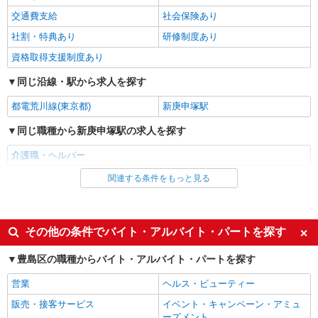
交通費支給
社会保険あり
詳細を見る
キープ
社割・特典あり
研修制度あり
資格取得支援制度あり
派遣社員
株式会社kotrio /●SW-H1-2103126
同じ沿線・駅から求人を探す
大塚駅◎負担少なめの障がい者支援員★社会活
動の見守りなど
都電荒川線(東京都)
新庚申塚駅
時給1650円〜2312円 ＜日払い有/週払い有/交
同じ職種から新庚申塚駅の求人を探す
通費全支給(ガソリン代含む)＞
豊島区 最寄り：大塚駅
介護職・ヘルパー
関連する条件をもっと見る
同じ雇用形態から新庚申塚駅の求人を探す
詳細を見る
キープ
アルバイト
パート
職業紹介
派遣社員
紹介予定派遣
株式会社kotrio /●SW-S-2087294
その他の条件でバイト・アルバイト・パートを探す
池袋駅☆未経験OK！デイサービスの生活サポ
同じ特徴から新庚申塚駅の求人を探す
ート♪パート募集◎
豊島区の職種からバイト・アルバイト・パートを探す
入社日応相談
履歴書不要
時給1550円〜2312円 ＜交通費全支給(ガソリ
営業
ヘルス・ビューティー
ン代含む)＞
Web面接OK
職場見学OKまたは説明会あり
販売・接客サービス
イベント・キャンペーン・アミュ
豊島区内に多数
未経験歓迎
経験者・有資格者歓迎
ーズメント