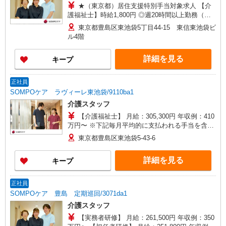
★（東京都）居住支援特別手当対象求人 【介
護福祉士】時給1,800円 ◎週20時間以上勤務（社
保加入者）の場合は時給1,850円 ＊早朝夜間（〜8
東京都豊島区東池袋5丁目44-15 東信東池袋ビ
時、18時〜）：時給2,250円〜 ＊日曜祝日：時給
ル4階
2,100円〜 【実務者研修・初任者研修（ヘルパー1
級・2級）】時給1,720円 ◎週20時間以上勤務（社
詳細を見る
キープ
保加入者）の場合は時給1,770円 ＊早朝夜間（〜8
時、18時〜）：時給2,150円〜 ＊日曜祝日：時給
2,020円〜 ◎身体介助、生活援助が同時給 ◎キャ
正社員
ンセル手当：職務時給の60％支給 ※居住支援特別
SOMPOケア ラヴィーレ東池袋/9110ba1
手当は勤続5年目までの方はさらに時給＋50円（再
介護スタッフ
入社者は除く）
【介護福祉士】 月給：305,300円 年収例：410
万円〜 ※下記毎月平均的に支払われる手当を含み
ます。 ・職務手当 ・特別職務手当 ・特別地域手
東京都豊島区東池袋5-43-6
当 ・（東京都）居住支援特別手当 ・働きがい向上
手当 ・特別夜勤手当 ・日祝手当（月平均2回分）
詳細を見る
キープ
・夜勤手当（月平均5回分） ※居住支援特別手当
は勤続5年目までの方はさらに1万円支給（再入社
は除く） ◎賞与：基本給2.08ヶ月分/年支給 ◎残
正社員
業時は別途時間外手当支給（超過1分〜）
SOMPOケア 豊島 定期巡回/3071da1
介護スタッフ
【実務者研修】 月給：261,500円 年収例：350