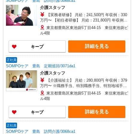
SOMPOケア 豊島 訪問介護/3068ca1
介護スタッフ
【実務者研修】 月給：241,500円 年収例：330
万円〜 【初任者研修】 月給：231,800円 年収例：
318万円〜 ※職務手当、（東京都）居住支援特別
東京都豊島区東池袋5丁目44-15 東信東池袋ビ
手当、働きがい向上手当、日祝手当（月平均2回
ル4階
分）等、毎月平均的に支払われる手当を含みま
す。 ※居住支援特別手当は勤続5年目までの方は
詳細を見る
キープ
さらに1万円支給（再入社は除く） ◎賞与：基本
給2.08ヶ月分/年支給 ◎残業時は別途時間外手当支
給（超過1分〜）
正社員
SOMPOケア 豊島 定期巡回/3071da1
介護スタッフ
【介護福祉士】 月給：280,800円 年収例：379
万円〜 ※職務手当、特別職務手当、特別地域手
当、（東京都）居住支援特別手当、日祝手当（月
東京都豊島区東池袋5丁目44-15 東信東池袋ビ
平均2回分）、在宅手当（月平均20回分）等、毎月
ル4階
平均的に支払われる手当を含みます。 ■深夜勤手
当別途支給：4,000円/回 ■オンコール手当（1,000
詳細を見る
キープ
円/日）あり ※居住支援特別手当は勤続5年目まで
の方はさらに1万円支給（再入社は除く） ◎賞
与：基本給2.08ヶ月分/年支給 ◎残業時は別途時間
正社員
外手当支給（超過1分〜）
SOMPOケア 豊島 訪問介護/3068ca1