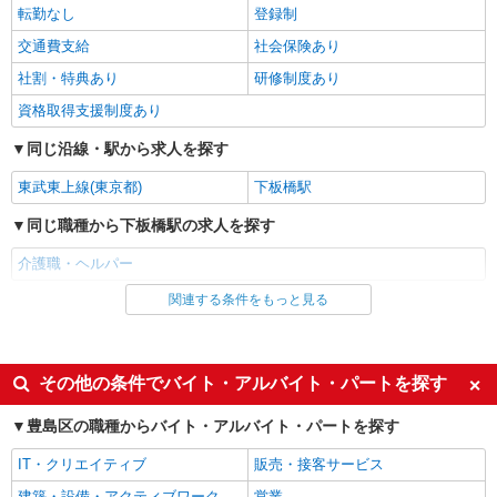
時給1650円〜2312円 ＜日払い有/週払い有/交
転勤なし
登録制
通費全支給(ガソリン代含む)＞
交通費支給
社会保険あり
豊島区池袋周辺
社割・特典あり
研修制度あり
詳細を見る
キープ
資格取得支援制度あり
同じ沿線・駅から求人を探す
派遣社員
株式会社kotrio /●SW-H1-2018057
東武東上線(東京都)
下板橋駅
≪東長崎駅≫夜勤なし！未経験・ブランクOK
のデイスタッフ
同じ職種から下板橋駅の求人を探す
時給1650円〜2312円 ＜日払い有/週払い有/交
介護職・ヘルパー
通費全支給(ガソリン代含む)＞
豊島区
関連する条件をもっと見る
同じ雇用形態から下板橋駅の求人を探す
アルバイト
パート
詳細を見る
キープ
派遣社員
紹介予定派遣
その他の条件でバイト・アルバイト・パートを探す
職業紹介
同じ特徴から下板橋駅の求人を探す
株式会社kotrio /●SW-S-2109849
豊島区の職種からバイト・アルバイト・パートを探す
大塚／シニア向け住宅STAFF◎介護施設の中
入社日応相談
履歴書不要
IT・クリエイティブ
では負担少なめ♪
販売・接客サービス
Web面接OK
職場見学OKまたは説明会あり
【正社員】月給240,000〜400,000円 ・基本
建築・設備・アクティブワーク
営業