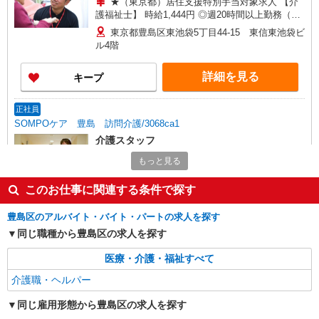
★（東京都）居住支援特別手当対象求人 【介
護福祉士】 時給1,444円 ◎週20時間以上勤務（社
保加入者）の場合は時給1,494円 【実務者研修・
東京都豊島区東池袋5丁目44-15 東信東池袋ビ
初任者研修（ヘルパー1級・2級）】 時給1,364円
ル4階
◎週20時間以上勤務（社保加入者）の場合は時給
1,414円 ※居住支援特別手当は勤続5年目までの方
詳細を見る
キープ
はさらに時給＋50円（再入社者は除く） ◎夜勤勤
務の場合別途手当あり：4,000円/回
正社員
SOMPOケア 豊島 訪問介護/3068ca1
介護スタッフ
【介護福祉士】 月給：272,300円 年収例：370
もっと見る
万円〜 ※職務手当、特別職務手当、特別地域手
当、（東京都）居住支援特別手当、働きがい向上
東京都豊島区東池袋5丁目44-15 東信東池袋ビ
このお仕事に関連する条件で探す
手当、日祝手当（月平均2回分）等、毎月平均的に
ル4階
支払われる手当を含みます。 ※居住支援特別手当
豊島区のアルバイト・バイト・パートの求人を探す
は勤続5年目までの方はさらに1万円支給（再入社
詳細を見る
同じ職種から豊島区の求人を探す
キープ
は除く） ◎賞与：基本給2.08ヶ月分/年支給 ◎残
業時は別途時間外手当支給（超過1分〜）
医療・介護・福祉すべて
派遣社員
介護職・ヘルパー
株式会社kotrio /●SW-H1-2069601
池袋駅◆サ高住スタッフ◆穏やかな職場×週
同じ雇用形態から豊島区の求人を探す
3〜×残業なし