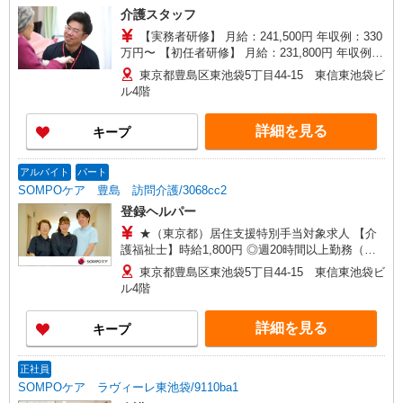
介護スタッフ
【実務者研修】 月給：241,500円 年収例：330
万円〜 【初任者研修】 月給：231,800円 年収例：
318万円〜 ※職務手当、（東京都）居住支援特別
東京都豊島区東池袋5丁目44-15 東信東池袋ビ
手当、働きがい向上手当、日祝手当（月平均2回
ル4階
分）等、毎月平均的に支払われる手当を含みま
す。 ※居住支援特別手当は勤続5年目までの方は
詳細を見る
キープ
さらに1万円支給（再入社は除く） ◎賞与：基本
給2.08ヶ月分/年支給 ◎残業時は別途時間外手当支
給（超過1分〜）
アルバイト
パート
SOMPOケア 豊島 訪問介護/3068cc2
登録ヘルパー
★（東京都）居住支援特別手当対象求人 【介
護福祉士】時給1,800円 ◎週20時間以上勤務（社
保加入者）の場合は時給1,850円 ＊早朝夜間（〜8
東京都豊島区東池袋5丁目44-15 東信東池袋ビ
時、18時〜）：時給2,250円〜 ＊日曜祝日：時給
ル4階
2,100円〜 【実務者研修・初任者研修（ヘルパー1
級・2級）】時給1,720円 ◎週20時間以上勤務（社
詳細を見る
キープ
保加入者）の場合は時給1,770円 ＊早朝夜間（〜8
時、18時〜）：時給2,150円〜 ＊日曜祝日：時給
2,020円〜 ◎身体介助、生活援助が同時給 ◎キャ
正社員
ンセル手当：職務時給の60％支給 ※居住支援特別
SOMPOケア ラヴィーレ東池袋/9110ba1
手当は勤続5年目までの方はさらに時給＋50円（再