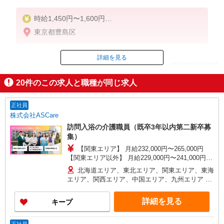
時給1,450円〜1,600円
東京都豊島区
◆無資格・経験者：時給1,450円〜
◆初任者研修・未経験：時給1,450円〜
◆初任者研修・経験者：時給1,500円〜
詳細を見る
ID：AE0626558281
◆介護福祉士・経験者：時給1,600円〜
20
件のこの求人と職種が同じ求人
※経験者は3ヶ月以上
掲載期間終了
※給与幅は経験・能力による
正社員
★週払いOK（規定あり）
株式会社ASCare
訪問入浴の介護職員（既卒3年以内第二新卒募
集）
【関東エリア】 月給232,000円〜265,000円
【関東エリア以外】 月給229,000円〜241,000円
※勤務地域により異なります ※地域手当含む ※交
北海道エリア、東北エリア、関東エリア、東海
付金手当含む ※各種手当は待遇項目を参照 ◎キャ
エリア、関西エリア、中国エリア、九州エリア ※
リアステップ年収モデル（参考値） 一般職（平均
全国11支店 ※基本的に希望を考慮した事業所に配
勤続年数5年）390万円 事業所長（平均勤続年数10
属されます。 ※Ｕ・Ｉターン歓迎！会社都合によ
詳細を見る
キープ
年 2〜3年で所長になる人もいます！）500万円
る異動等はございません！
ブロック長（平均勤続年数13年）650万円 エリア
長（平均勤続年数17年）720万円