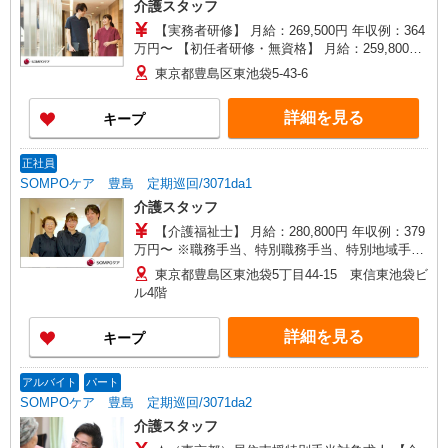
介護スタッフ
入社者は除く）
【実務者研修】 月給：269,500円 年収例：364
万円〜 【初任者研修・無資格】 月給：259,800円
年収例：351万円〜 ※職務手当、（東京都）居住
東京都豊島区東池袋5-43-6
支援特別手当、働きがい向上手当、働きがい向上
手当、日祝手当（月平均2回分）、夜勤手当（月平
詳細を見る
キープ
均5回分）等、毎月平均的に支払われる手当を含み
ます。 ※居住支援特別手当は勤続5年目までの方
はさらに1万円支給（再入社は除く） ◎賞与：基
正社員
本給2.08ヶ月分/年支給 ◎残業時は別途時間外手当
SOMPOケア 豊島 定期巡回/3071da1
支給（超過1分〜）
介護スタッフ
【介護福祉士】 月給：280,800円 年収例：379
万円〜 ※職務手当、特別職務手当、特別地域手
当、（東京都）居住支援特別手当、日祝手当（月
東京都豊島区東池袋5丁目44-15 東信東池袋ビ
平均2回分）、在宅手当（月平均20回分）等、毎月
ル4階
平均的に支払われる手当を含みます。 ■深夜勤手
当別途支給：4,000円/回 ■オンコール手当（1,000
詳細を見る
キープ
円/日）あり ※居住支援特別手当は勤続5年目まで
の方はさらに1万円支給（再入社は除く） ◎賞
与：基本給2.08ヶ月分/年支給 ◎残業時は別途時間
アルバイト
パート
外手当支給（超過1分〜）
SOMPOケア 豊島 定期巡回/3071da2
介護スタッフ