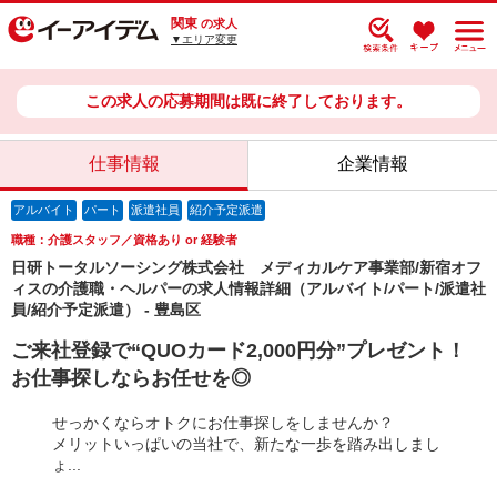
関東
の求人
▼エリア変更
この求人の応募期間は既に終了しております。
仕事情報
企業情報
アルバイト
パート
派遣社員
紹介予定派遣
職種：介護スタッフ／資格あり or 経験者
日研トータルソーシング株式会社 メディカルケア事業部/新宿オフ
ィスの介護職・ヘルパーの求人情報詳細（アルバイト/パート/派遣社
員/紹介予定派遣） - 豊島区
ご来社登録で“QUOカード2,000円分”プレゼント！
お仕事探しならお任せを◎
せっかくならオトクにお仕事探しをしませんか？
メリットいっぱいの当社で、新たな一歩を踏み出しまし
ょ...