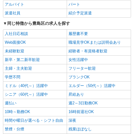
時給1650円〜2312円 ＜日払い有/週払い有/交
アルバイト
パート
通費全支給(ガソリン代含む)＞
派遣社員
紹介予定派遣
豊島区西池袋
同じ特徴から豊島区の求人を探す
詳細を見る
キープ
入社日応相談
履歴書不要
Web面接OK
職場見学OKまたは説明会あり
派遣社員
株式会社kotrio /●SW-H1-2069697
未経験歓迎
経験者・有資格者歓迎
新大塚駅＊年齢不問◎未経験から安定した業界
新卒・第二新卒歓迎
女性活躍中
へ＊サ高住
主婦・主夫歓迎
フリーター歓迎
時給1650円〜2312円 ＜日払い有/週払い有/交
通費全支給(ガソリン代含む)＞
学歴不問
ブランクOK
豊島区
ミドル（40代～）活躍中
エルダー（50代～）活躍中
シニア（60代～）活躍中
昇給あり
詳細を見る
キープ
週払い
週2～3日勤務OK
派遣社員
10時～勤務OK
16時前退社OK
株式会社kotrio /●SW-H1-1816711
時間や曜日が選べる・シフト自由
深夜
『池袋』デイサービスで運転できる方急募★送
迎や清掃など！
禁煙・分煙
残業ほぼなし