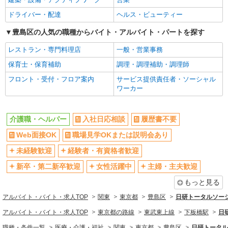
給：200,000円〜220,000円 ・資格手当：10,000〜
未経験歓迎
経験者・有資格者歓迎
ドライバー・配達
ヘルス・ビューティー
30,000円 ・役職手当：10,000〜70,000円 ・処遇改
東京都豊島区
新卒・第二新卒歓迎
女性活躍中
善手当：20,000〜60,000円（勤続年数、保有資格
豊島区の人気の職種からバイト・アルバイト・パートを探す
により変動） ・固定残業手当：20,000円（10時
主婦・主夫歓迎
フリーター歓迎
詳細を見る
キープ
間） ※固定残業時間を超過する場合には超過勤務
レストラン・専門料理店
一般・営業事務
学歴不問
ブランクOK
手当として別途支給 ・夜勤手当：10,000円/1回
（上記給与とは別に支給） 下記資格をお持ちの方
保育士・保育補助
調理・調理補助・調理師
派遣社員
ミドル（40代～）活躍中
エルダー（50代～）活躍中
歓迎 ・認知症介護基礎研修 ・初任者研修 ・実務
株式会社kotrio /●SW-H1-1943965
フロント・受付・フロア案内
サービス提供責任者・ソーシャル
者研修 ・介護福祉士 など
シニア（60代～）活躍中
昇給あり
大塚駅▼綺麗なサ高住で生活ケア▼清掃やフロ
ワーカー
週払い
週2～3日勤務OK
アの巡回など
時給1650円〜2312円 ＜日払い有/週払い有/交
10時～勤務OK
16時前退社OK
介護職・ヘルパー
通費全支給(ガソリン代含む)＞
入社日応相談
履歴書不要
時間や曜日が選べる・シフト自由
深夜
豊島区 最寄り：大塚駅
Web面接OK
職場見学OKまたは説明会あり
禁煙・分煙
残業ほぼなし
未経験歓迎
経験者・有資格者歓迎
詳細を見る
キープ
転勤なし
登録制
新卒・第二新卒歓迎
女性活躍中
主婦・主夫歓迎
交通費支給
社会保険あり
派遣社員
もっと見る
社割・特典あり
研修制度あり
株式会社kotrio /●SW-H1-1855761
アルバイト・バイト・求人TOP
関東
東京都
豊島区
日研トータルソー
資格取得支援制度あり
大塚駅＊幅広い世代が活動中！サ高住のサポー
トSTAFF
アルバイト・バイト・求人TOP
東京都の路線
東武東上線
下板橋駅
日
同じ職種から求人を探す
時給1650円〜2312円 ＜日払い有/週払い有/交
職種・条件一覧
医療・介護・福祉
関東
東京都
豊島区
日研トータル