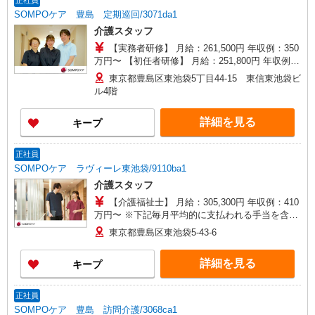
正社員
SOMPOケア 豊島 定期巡回/3071da1
介護スタッフ
【実務者研修】 月給：261,500円 年収例：350
万円〜 【初任者研修】 月給：251,800円 年収例：
340万円〜 ※職務手当、（東京都）居住支援特別
東京都豊島区東池袋5丁目44-15 東信東池袋ビ
手当、働きがい向上手当、日祝手当（月平均2回
ル4階
分）、在宅手当（月平均20回分）等、毎月平均的
に支払われる手当を含みます。 ※居住支援特別手
詳細を見る
キープ
当は勤続5年目までの方はさらに1万円支給（再入
社は除く） ◎賞与：基本給2.08ヶ月分/年支給 ◎
残業時は別途時間外手当支給（超過1分〜）
正社員
SOMPOケア ラヴィーレ東池袋/9110ba1
介護スタッフ
【介護福祉士】 月給：305,300円 年収例：410
万円〜 ※下記毎月平均的に支払われる手当を含み
ます。 ・職務手当 ・特別職務手当 ・特別地域手
東京都豊島区東池袋5-43-6
当 ・（東京都）居住支援特別手当 ・働きがい向上
手当 ・特別夜勤手当 ・日祝手当（月平均2回分）
詳細を見る
キープ
・夜勤手当（月平均5回分） ※居住支援特別手当
は勤続5年目までの方はさらに1万円支給（再入社
は除く） ◎賞与：基本給2.08ヶ月分/年支給 ◎残
正社員
業時は別途時間外手当支給（超過1分〜）
SOMPOケア 豊島 訪問介護/3068ca1