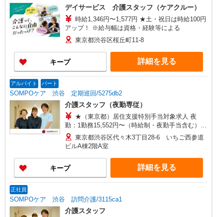
デイサービス 介護スタッフ（ケアクルー）
時給1,346円〜1,577円 ★土・祝日は時給100円
アップ！ ※給与幅は資格・経験等による
東京都渋谷区桜丘町11-8
詳細を見る
キープ
アルバイト
パート
SOMPOケア 渋谷 定期巡回/5275db2
介護スタッフ（夜勤専従）
★（東京都）居住支援特別手当対象求人 夜
勤：1勤務15,552円〜（時給制・夜勤手当含む）
時給：1,444円 ◎週20時間以上勤務（社保加入
東京都渋谷区代々木3丁目28-6 いちご西参道
者）の場合は時給：1,494円 ※居住支援特別手当
ビルA棟2階A室
は勤続5年目までの方はさらに時給＋50円（再入社
者は除く）
詳細を見る
キープ
正社員
SOMPOケア 渋谷 訪問介護/3115ca1
介護スタッフ