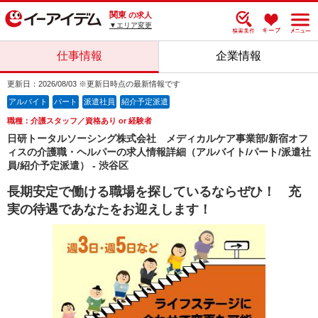
関東
の求人
▼エリア変更
仕事情報
企業情報
更新日：2026/08/03 ※更新日時点の最新情報です
アルバイト
パート
派遣社員
紹介予定派遣
職種：介護スタッフ／資格あり or 経験者
日研トータルソーシング株式会社 メディカルケア事業部/新宿オフ
ィスの介護職・ヘルパーの求人情報詳細（アルバイト/パート/派遣社
員/紹介予定派遣） - 渋谷区
長期安定で働ける職場を探しているならぜひ！ 充
実の待遇であなたをお迎えします！