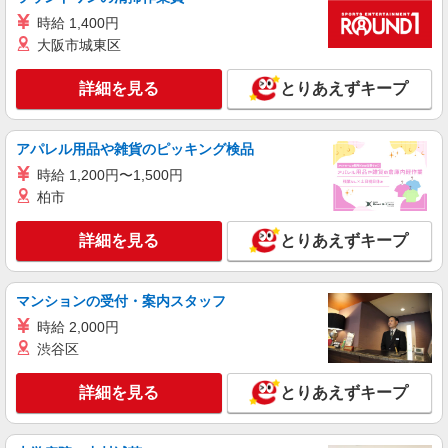
時給 1,400円
派遣社員
大阪市城東区
株式会社トラストグロース 新宿本社 第2営業部
グループホームでの介護スタッフ
詳細を見る
とりあえずキープ
時給：1400〜1600円 ※資格や経験面などに
よる
アパレル用品や雑貨のピッキング検品
東京都渋谷区
時給 1,200円〜1,500円
詳細を見る
キープ
柏市
詳細を見る
とりあえずキープ
派遣社員
（株）ウィルオブ・ワークCW 新宿支店/ms130101
高齢者向け住宅staff
マンションの受付・案内スタッフ
時給1800円 ◆前払い・日払い・週払いOK
時給 2,000円
東京都渋谷区
渋谷区
詳細を見る
キープ
詳細を見る
とりあえずキープ
派遣社員
株式会社トラストグロース 新宿本社 第2営業部