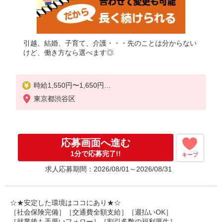
引越、結婚、子育て、介護・・・先のことは分からない
けど、働き方なら選べます◎
時給1,550円〜1,650円
東京都渋谷区
◆無資格・経験者：時給1,550円〜
◆初任者研修・未経験：時給1,550円〜
◆初任者研修・経験者：時給1,600円〜
◆介護福祉士・経験者：時給1,650円〜
応募画面へ進む
※経験者は3ヶ月以上
1分で応募完了!!
キープ
※給与幅は経験・能力による
求人応募期間：2026/08/01～2026/08/31
★週払いOK（規定あり）
☆★安定した環境はココにあり★☆
［社会保険完備］［交通費全額支給］［週払いOK］
［就業後も手厚いフォロー］［割引多数の福利厚生］