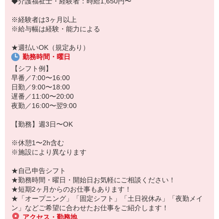
◆介護福祉士・経験者：時給1,650円〜
「こんな時だからこそ、しっかり稼いでおきたい！」
「すぐに働けるところはないかな…」
※経験者は3ヶ月以上
「しっかり稼げるアルバイトを探してる。」
※給与幅は経験・能力による
そんな方もぜひ！お気軽にご連絡ください♪
★週払いOK（規定あり）
勤務時間・曜日
【シフト例】
早番／7:00〜16:00
日勤／9:00〜18:00
遅番／11:00〜20:00
夜勤／16:00〜翌9:00
【勤務】週3日〜OK
※休憩1〜2h含む
※施設により異なります
★自己申告シフト
★勤務時間・曜日・開始日お気軽にご相談ください！
★短期2ヶ月からのお仕事もあります！
★「オープニング」「固定シフト」「土日祝休み」「夜勤メイ
ン」などご希望に合わせたお仕事をご紹介します！
アクセス・勤務地