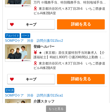
万円 ※職務手当、特別職務手当、特別地域手当、
（東京都）居住支援特別手当、働きがい向上手
東京都渋谷区代々木3丁目28-6 いちご西参道
当、深夜勤手当（月平均5回分）、日祝手当（月平
ビルA棟2階A室
均2回分）、在宅手当（月平均15回分）等、毎月平
均的に支払われる手当を含みます。 ※居住支援特
詳細を見る
キープ
別手当は勤続5年目までの方はさらに1万円支給
（再入社は除く） ◎賞与：基本給2.08ヶ月分/年支
給 ◎残業時は別途時間外手当支給（超過1分〜）
アルバイト
パート
SOMPOケア 渋谷 訪問介護/3115cc2
登録ヘルパー
★（東京都）居住支援特別手当対象求人 【介
護福祉士】時給1,800円 ◎週20時間以上勤務（社
保加入者）の場合は時給1,850円 ＊夜間
東京都渋谷区代々木3丁目28-6 いちご西参道
（18:00〜）：時給2,250円〜 ＊日曜祝日：時給
ビルA棟2階A室
2,100円〜 【実務者研修・初任者研修（ヘルパー1
級・2級）】時給1,720円 ◎週20時間以上勤務（社
詳細を見る
キープ
保加入者）の場合は時給1,770円 ＊夜間
（18:00〜）：時給2,150円〜 ＊日曜祝日：時給
2,020円〜 ◎身体介助、生活援助が同時給 ◎キャ
正社員
ンセル手当：職務時給の60％支給 ※居住支援特別
SOMPOケア 渋谷 訪問介護/3115ca1
手当は勤続5年目までの方はさらに時給＋50円（再
介護スタッフ
入社者は除く）
【介護福祉士】 月給：289,300円 年収例：390
もっと見る
万円〜 ※職務手当、特別職務手当、特別地域手