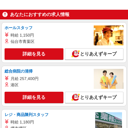
当、（東京都）居住支援特別手当、働きがい向上
東京都渋谷区代々木3丁目28-6 いちご西参道
手当、日祝手当（月平均2回分）等、毎月平均的に
ビルA棟2階A室
あなたにおすすめの求人情報
支払われる手当を含みます。 ※居住支援特別手当
は勤続5年目までの方はさらに1万円支給（再入社
詳細を見る
キープ
は除く） ◎賞与：基本給2.08ヶ月分/年支給 ◎残
ホールスタッフ
業時は別途時間外手当支給（超過1分〜）
時給 1,150円
派遣社員
仙台市青葉区
株式会社kotrio /●SW-H2-2115020
渋谷駅⇒キレイな病院で介護補助/事務作業な
詳細を見る
とりあえずキープ
ど
時給1650円〜2312円 ＜日払い有/週払い有/交
通費全支給(ガソリン代含む)＞
総合病院の清掃
東京都渋谷区｜最寄駅：渋谷
月給 257,400円
港区
詳細を見る
キープ
詳細を見る
とりあえずキープ
派遣社員
（株）ウィルオブ・ワークCW 新宿支店/ms130101
夜勤専従
レジ・商品陳列スタッフ
時給1800円 ◆前払い・日払い・週払いOK
時給 1,180円
東京都渋谷区