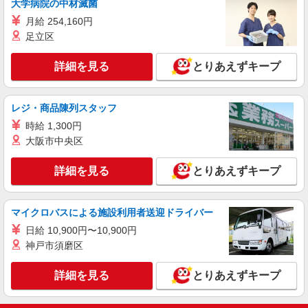
大学病院の中材滅菌
介護付き有料老人ホームでの夜専介護士
月給 254,160円
1夜勤：初任者研修28000円〜/実務者30000
足立区
円〜/介福32000円〜 ※資格や経験などによる
東京都渋谷区
詳細を見る
とりあえずキープ
詳細を見る
キープ
レジ・商品陳列スタッフ
派遣社員
時給 1,300円
（株）ウィルオブ・ワークCW 新宿支店/ms130101
大阪市中央区
小規模老人ホームstaff
時給1600円 ◆前払い・日払い・週払いOK
詳細を見る
とりあえずキープ
東京都渋谷区
マイクロバスによる施設利用者送迎ドライバー
詳細を見る
キープ
日給 10,900円〜10,900円
神戸市須磨区
派遣社員
（株）ウィルオブ・ワークCW 新宿支店/ms130101
詳細を見る
とりあえずキープ
介護スタッフ
時給1600円 ◆前払い・日払い・週払いOK