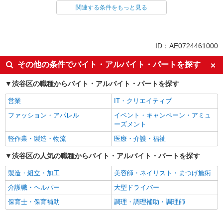
関連する条件をもっと見る
同じ雇用形態から幡ケ谷駅の求人を探す
アルバイト
パート
派遣社員
紹介予定派遣
ID：AE0724461000
同じ特徴から幡ケ谷駅の求人を探す
その他の条件でバイト・アルバイト・パートを探す
入社日応相談
履歴書不要
渋谷区の職種からバイト・アルバイト・パートを探す
Web面接OK
職場見学OKまたは説明会あり
営業
IT・クリエイティブ
未経験歓迎
経験者・有資格者歓迎
ファッション・アパレル
イベント・キャンペーン・アミュ
新卒・第二新卒歓迎
女性活躍中
ーズメント
主婦・主夫歓迎
フリーター歓迎
軽作業・製造・物流
医療・介護・福祉
学歴不問
ブランクOK
渋谷区の人気の職種からバイト・アルバイト・パートを探す
ミドル（40代～）活躍中
エルダー（50代～）活躍中
製造・組立・加工
美容師・ネイリスト・まつげ施術
シニア（60代～）活躍中
昇給あり
介護職・ヘルパー
大型ドライバー
週払い
週2～3日勤務OK
保育士・保育補助
調理・調理補助・調理師
10時～勤務OK
16時前退社OK
時間や曜日が選べる・シフト自由
深夜