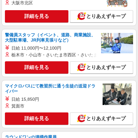
大阪市北区
詳細を見る
キープ
詳細を見る
とりあえずキープ
派遣社員
株式会社kotrio /●SW-H2-1943915
警備員スタッフ（イベント、道路、商業施設、
代々木上原駅▼綺麗なサ高住で生活ケア▼清掃
大型駐車場、JR列車見張りなど）
やフロアの巡回など
日給 11,000円〜12,100円
時給1650円〜2312円 ＜日払い有/週払い有/交
栃木市・小山市・さいたま市西区・さいたま市岩槻区・久喜市・
通費全支給(ガソリン代含む)＞
渋谷区【最寄り駅：代々木上原駅すぐ】
詳細を見る
とりあえずキープ
詳細を見る
キープ
マイクロバスにて教習所に通う生徒の送迎ドラ
イバー
契約社員
ケアホーム 渋谷本町/1380000066-015
日給 15,850円
箕面市
介護職員（ヘルパー）（役職なし）
月給208,000円
詳細を見る
とりあえずキープ
東京都渋谷区本町4-35-8
詳細を見る
キープ
ラウンドワンの清掃作業員