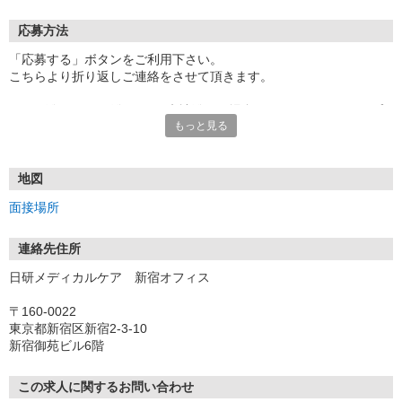
応募方法
「応募する」ボタンをご利用下さい。
こちらより折り返しご連絡をさせて頂きます。
★TEL登録、WEB登録OK！来社登録の場合はクオカード2000円プ
もっと見る
レゼント
・履歴書＆写真不要で登録OK
・職場見学することも可能です
地図
面接場所
連絡先住所
日研メディカルケア 新宿オフィス
〒160-0022
東京都新宿区新宿2-3-10
新宿御苑ビル6階
この求人に関するお問い合わせ