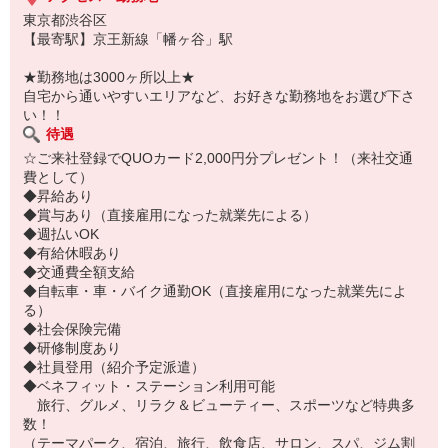
東京都渋谷区
【最寄駅】京王新線「幡ヶ谷」駅
★勤務地は3000ヶ所以上★
自宅から通いやすいエリアなど、お好きな勤務地をお選び下さ
い！！
待遇
☆ご来社登録でQUOカード2,000円分プレゼント！（来社交通
費として）
◆昇給あり
◆賞与あり（直接雇用になった就業先による）
◆週払いOK
◆有給休暇あり
◆交通費全額支給
◆自転車・車・バイク通勤OK（直接雇用になった就業先によ
る）
◆社会保険完備
◆研修制度あり
◆社員登用（紹介予定派遣）
◆ベネフィット・ステーション利用可能
旅行、グルメ、リラク＆ビューティー、スポーツなど特典多
数！
（テーマパーク、宿泊、旅行、飲食店、サロン、スパ、ジム割