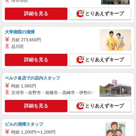
堺市堺区
詳細を見る
詳細を見る
とりあえずキープ
キープ
派遣社員
大学病院の清掃
株式会社kotrio /●SW-H2-1981712
月給 273,650円
渋谷駅｜リハビリ補助などのデイサービス
STAFF♪未経験OK
品川区
時給1550円〜2312円 ＜日払い有/週払い有/交
通費全支給(ガソリン代含む)＞
詳細を見る
とりあえずキープ
渋谷区桜丘付近
ベルク各店での店内スタッフ
詳細を見る
キープ
時給 1,065円
古河市・佐野市・前橋市・高崎市・伊勢崎市・太田市・館林市・
派遣社員
株式会社kotrio /●SW-H2-1854213
詳細を見る
とりあえずキープ
代々木上原駅＊高級シニアマンションでのサポ
ート職員＊.・：゜
時給1650円〜2312円 ＜日払い有/週払い有/交
ビルの清掃スタッフ
通費全支給(ガソリン代含む)＞
時給 1,200円〜1,200円
渋谷区【最寄り駅：代々木上原駅すぐ】