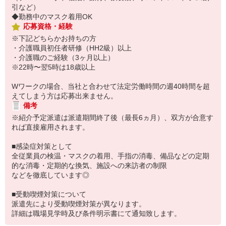
引など）
◆勤務中のマスク着用OK
応募資格・経験
※下記どちらかお持ちの方
・介護職員初任者研修（HH2級）以上
・介護職のご経験（3ヶ月以上）
※22時〜翌5時は18歳以上
Wワークの場合、当社と合わせて法定労働時間の週40時間を超
えてしまう方は応募出来ません。
備考
※紹介予定派遣は派遣期間終了後（最長6ヵ月）、双方が合意す
れば直接雇用されます。
■感染症対策として
全従業員の検温・マスクの着用、手指の消毒、備品などの定期
的な消毒・定期的な換気、施設への来訪者の制限
などを徹底しています◎
■受動喫煙対策について
派遣先により受動喫煙対策が異なります。
詳細は職場見学時及び条件明示書にて通知致します。