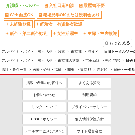
介護職・ヘルパー
入社日応相談
履歴書不要
禁煙・分煙
残業ほぼなし
Web面接OK
職場見学OKまたは説明会あり
転勤なし
登録制
交通費支給
社会保険あり
未経験歓迎
経験者・有資格者歓迎
社割・特典あり
研修制度あり
新卒・第二新卒歓迎
女性活躍中
主婦・主夫歓迎
資格取得支援制度あり
高収入・高額
もっと見る
同じ職種から求人を探す
アルバイト・バイト・求人TOP
関東
東京都
渋谷区
日研トータルソー
アルバイト・バイト・求人TOP
東京都の路線
京王新線
幡ケ谷駅
日研
医療・介護・福祉
職種・条件一覧
医療・介護・福祉
関東
東京都
渋谷区
日研トータル
介護職・ヘルパー
同じ特徴から求人を探す
掲載ご希望のお客様へ
よくある質問
未経験歓迎
ミドル（40代～）活躍中
お問い合わせ
利用規約
週2～3日勤務OK
深夜
リンクについて
プライバシーポリシー
交通費支給
社会保険あり
Cookieポリシー
個人情報保護方針
メールサービスについて
サイト運営会社