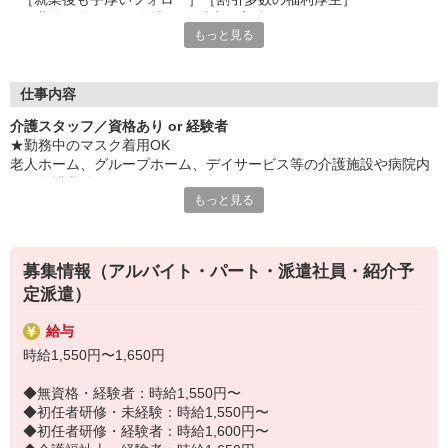
［職場見学OK］［創業40年以上の実績］
もっと見る
など、安心して長く続けられる待遇が目白押し！
紹介予定派遣では社員登用も可能です。
「せっかく働くならキャリアアップを目指したい」
仕事内容
そんなあなたにピッタリです◎
介護スタッフ／資格あり or 経験者
★勤務中のマスク着用OK
☆★必要な資格や経験は？★☆
老人ホーム、グループホーム、デイサービス等の介護施設や病院内
□ 介護職員初任者研修以上
での介護業務をお願いします。
□ 実務経験3ヶ月以上
もっと見る
ブランクがあってもしっかりフォローします！
・食事や入浴のお手伝いなどの身体介護
・シーツ交換、ベッドメイクなどの環境整備
・薬やおしぼりの準備などのケア
募集情報（アルバイト・パート・派遣社員・紹介予
・体操や季節ごとのレクリエーション
定派遣）
・歩行、車椅子の介助
・見守り
給与
※施設により異なります
時給1,550円〜1,650円
★施設内は冷暖房完備！いつでも快適にお仕事できますよ！
20代・30代・40代・50代・60代、
◆無資格・経験者：時給1,550円〜
若手からミドル、中高年（エルダー）、シニア世代まで幅広く活躍
◆初任者研修・未経験：時給1,550円〜
中！
◆初任者研修・経験者：時給1,600円〜