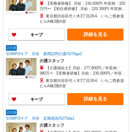
【実務者研修】 月給：230,000円 年収例：320
万円〜 【初任者研修】 月給：220,300円 年収例：
305万円〜 ※職務手当、（東京都）居住支援特別
東京都渋谷区代々木3丁目28-6 いちご西参道
手当、働きがい向上手当、日祝手当（月平均2回
ビルA棟2階A室
分）等、毎月平均的に支払われる手当を含みま
す。 ※居住支援特別手当は勤続5年目までの方は
詳細を見る
キープ
さらに1万円支給（再入社は除く） ◎賞与：基本
給2.08ヶ月分/年支給 ◎残業時は別途時間外手当支
給（超過1分〜）
正社員
SOMPOケア 渋谷 夜間訪問介護/5276ga1
介護スタッフ
【介護福祉士】月給：277,800円／年収例：
380万〜 【実務者研修】月給：230,000円／年収
例：316万〜 【初任者研修】月給：220,300円／年
東京都渋谷区代々木3丁目28-6 いちご西参道
収例：305万〜 ※職務手当、（東京都）居住支援
ビルA棟2階A室
特別手当、働きがい向上手当、働きがい向上手
当、日祝手当（月平均2回分）等、毎月平均的に支
詳細を見る
キープ
払われる手当含む ※介護福祉士のみ、特別職務手
当、特別地域手当含む ■深夜勤手当別途支給：
4,000円/回 ■オンコール手当：1,000円/日 ※居住
正社員
支援特別手当は勤続5年目迄の方は更に1万円支給
SOMPOケア 渋谷 定期巡回/5275da1
（再入社除く） ◎賞与：基本給2.08ヶ月分/年 ◎
介護スタッフ
残業：別途時間外手当支給（超過1分〜）