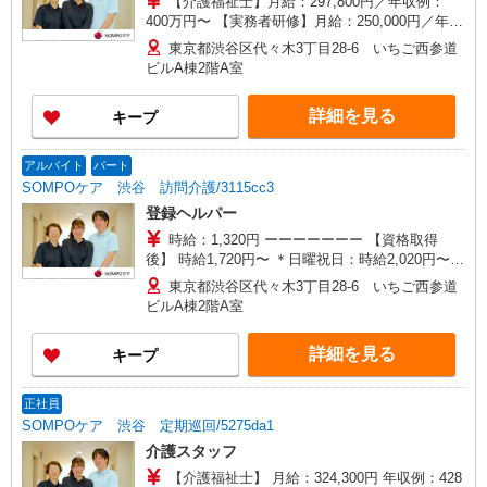
【介護福祉士】月給：297,800円／年収例：
400万円〜 【実務者研修】月給：250,000円／年収
例：340万円〜 【初任者研修】月給：240,300円／
東京都渋谷区代々木3丁目28-6 いちご西参道
年収例：330万円〜 ※職務手当、（東京都）居住
ビルA棟2階A室
支援特別手当、働きがい向上手当、働きがい向上
手当、日祝手当（月平均2回分）、在宅手当（月平
詳細を見る
キープ
均20回分）等、毎月平均的に支払われる手当含む
※介護福祉士のみ、特別職務手当、特別地域手当
含む ◎深夜勤手当別途支給：4,000円/回 ※居住支
アルバイト
パート
援特別手当は勤続5年目迄の方は更に1万円支給
SOMPOケア 渋谷 訪問介護/3115cc3
（再入社除く） ◎賞与：基本給2.08ヶ月分/年支給
登録ヘルパー
◎残業：別途時間外手当支給（超過1分〜）
時給：1,320円 ーーーーーーー 【資格取得
後】 時給1,720円〜 ＊日曜祝日：時給2,020円〜
ーーーーーーー
東京都渋谷区代々木3丁目28-6 いちご西参道
ビルA棟2階A室
詳細を見る
キープ
正社員
SOMPOケア 渋谷 定期巡回/5275da1
介護スタッフ
【介護福祉士】 月給：324,300円 年収例：428