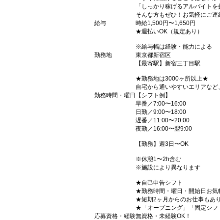
「しっかり稼げるアルバイトを
そんな方もぜひ！お気軽にご連
給与
時給1,500円〜1,650円
★週払いOK（規定あり）
※給与幅は経験・能力による
勤務地
東京都新宿区
【最寄駅】新宿三丁目駅
★勤務地は3000ヶ所以上★
自宅から通いやすいエリアなど
勤務時間・曜日
【シフト例】
早番／7:00〜16:00
日勤／9:00〜18:00
遅番／11:00〜20:00
夜勤／16:00〜翌9:00
【勤務】週3日〜OK
※休憩1〜2h含む
※施設により異なります
★自己申告シフト
★勤務時間・曜日・開始日お気
★短期2ヶ月からのお仕事もあ
★「オープニング」「固定シフ
応募資格・経験
無資格・未経験OK！