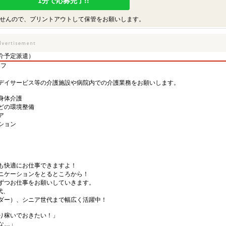
1分で応募完了!!
せんので、プリントアウトして保管をお願いします。
介予定派遣）
ッフ
デイサービス等の介護施設や病院内での介護業務をお願いします。
身体介護
どの環境整備
ア
ション
も快適にお仕事できますよ！
ニケーションをとるところから！
ずつお仕事をお願いしていきます。
代、
ダー）、シニア世代まで幅広く活躍中！
り稼いでおきたい！」
な…」