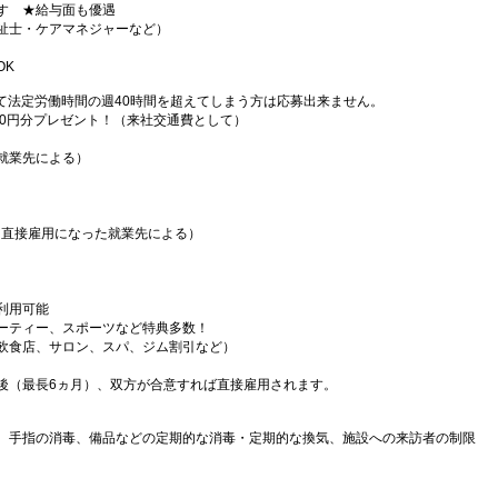
す ★給与面も優遇
祉士・ケアマネジャーなど）
OK
て法定労働時間の週40時間を超えてしまう方は応募出来ません。
000円分プレゼント！（来社交通費として）
就業先による）
（直接雇用になった就業先による）
利用可能
ーティー、スポーツなど特典多数！
飲食店、サロン、スパ、ジム割引など）
後（最長6ヵ月）、双方が合意すれば直接雇用されます。
、手指の消毒、備品などの定期的な消毒・定期的な換気、施設への来訪者の制限