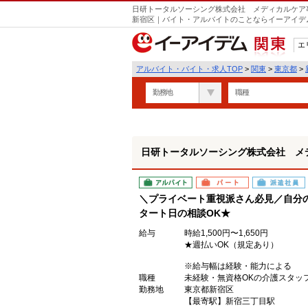
日研トータルソーシング株式会社 メディカルケア事
遣
新宿区｜バイト・アルバイトのことならイーアイデ
エ
関東
アルバイト・バイト・求人TOP
>
関東
>
東京都
>
勤務地
職種
日研トータルソーシング株式会社 メ
アルバイト
パート
派遣社員
＼プライベート重視派さん必見／自分
タート日の相談OK★
給与
時給1,500円〜1,650円
★週払いOK（規定あり）
※給与幅は経験・能力による
職種
未経験・無資格OKの介護スタッ
勤務地
東京都新宿区
【最寄駅】新宿三丁目駅