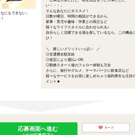
「仕事は大切だけど、私生活はもっと大事にした
い・・・」
そんなあなたにオススメ！
トなにもできない」
日数や曜日、時間の相談ができるから、
す！
家事・育児や趣味・学業との両立など
様々なライフスタイルに合わせられる♪
自分らしく活躍できる場を探しているなら、この機会
ひ！
＼ 嬉しいメリットいっぱい ／
◎交通費全額支給
◎規定により週払いOK
◎勤務スタート後のフォロー体制も万全
さらに、旅行やグルメ、テーマパークに飲食店など
様々なサービスをお得に楽しめちゃう福利厚生も注目
イント★
応募画面へ進む
キープ