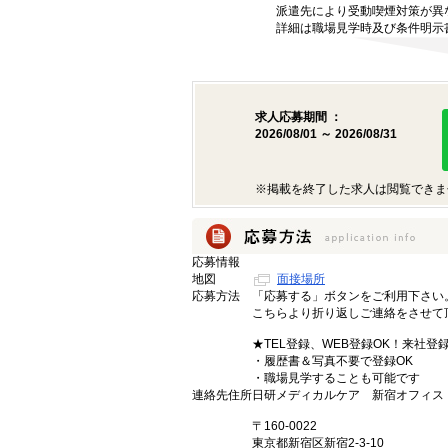
派遣先により受動喫煙対策が異
詳細は職場見学時及び条件明示
求人応募期間 ：
2026/08/01 ～ 2026/08/31
※掲載を終了した求人は閲覧できま
応募情報
地図
面接場所
応募方法
「応募する」ボタンをご利用下さい
こちらより折り返しご連絡をさせて
★TEL登録、WEB登録OK！来社登
・履歴書＆写真不要で登録OK
・職場見学することも可能です
連絡先住所
日研メディカルケア 新宿オフィス
〒160-0022
東京都新宿区新宿2-3-10