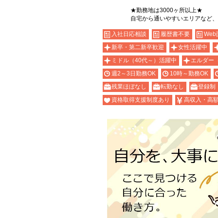
★勤務地は3000ヶ所以上★
自宅から通いやすいエリアなど、
入社日応相談
履歴書不要
Web
新卒・第二新卒歓迎
女性活躍中
ミドル（40代～）活躍中
エルダー
週2～3日勤務OK
10時～勤務OK
残業ほぼなし
転勤なし
登録制
資格取得支援制度あり
高収入・高