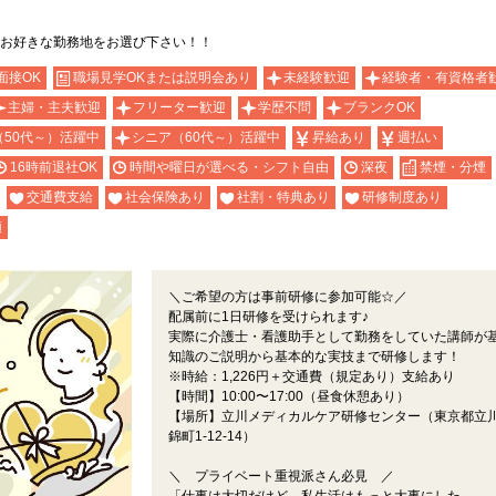
お好きな勤務地をお選び下さい！！
面接OK
職場見学OKまたは説明会あり
未経験歓迎
経験者・有資格者
主婦・主夫歓迎
フリーター歓迎
学歴不問
ブランクOK
（50代～）活躍中
シニア（60代～）活躍中
昇給あり
週払い
16時前退社OK
時間や曜日が選べる・シフト自由
深夜
禁煙・分煙
交通費支給
社会保険あり
社割・特典あり
研修制度あり
額
＼ご希望の方は事前研修に参加可能☆／
配属前に1日研修を受けられます♪
実際に介護士・看護助手として勤務をしていた講師が
知識のご説明から基本的な実技まで研修します！
※時給：1,226円＋交通費（規定あり）支給あり
【時間】10:00〜17:00（昼食休憩あり）
【場所】立川メディカルケア研修センター（東京都立
錦町1-12-14）
＼ プライベート重視派さん必見 ／