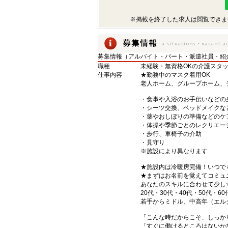
※掲載を終了した求人は閲覧できま
募集情報（アルバイト・パート・派遣社員・紹
職種
未経験・無資格OKの介護スタ
仕事内容
★勤務中のマスク着用OK
老人ホーム、グループホーム、
・食事や入浴のお手伝いなどの
・シーツ交換、ベッドメイクな
・薬やおしぼりの準備などのケ
・体操や季節ごとのレクリエー
・歩行、車椅子の介助
・見守り
※施設により異なります
★施設内は冷暖房完備！いつで
★まずはお名前を覚えてコミュ
あなたのスキルに合わせて少し
20代・30代・40代・50代・60
若手からミドル、中高年（エル
「こんな時だからこそ、しっか
「すぐに働けるところはないか