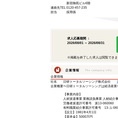
新宿御苑ビル6階
連絡先TEL
0120-457-235
担当
採用係
求人応募期間 ：
2026/08/01 ～ 2026/08/31
※掲載を終了した求人は閲覧できま
企業情報
社名
日研トータルソーシング株式会社
企業概要
〜日研トータルソーシングは経済産業
【事業内容】
人材派遣事業 業務請負事業 人材紹介
労働者派遣許可番号 派13-060060
有料職業紹介事業許可番号 13-ユ-060
【設立】1981年4月1日
【資本金】5000万円