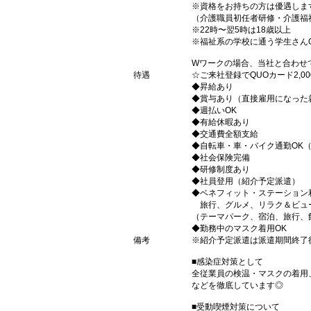
※資格をお持ちの方は優遇しま
（介護職員初任者研修・介護福
※22時〜翌5時は18歳以上
※福祉系の学校に通う学生さん
Wワークの場合、当社と合わせ
待遇
☆ご来社登録でQUOカード2,
◆昇給あり
◆賞与あり（直接雇用になった
◆週払いOK
◆有給休暇あり
◆交通費全額支給
◆自転車・車・バイク通勤OK
◆社会保険完備
◆研修制度あり
◆社員登用（紹介予定派遣）
◆ベネフィット・ステーション
旅行、グルメ、リラク＆ビュ
（テーマパーク、宿泊、旅行、
◆勤務中のマスク着用OK
備考
※紹介予定派遣は派遣期間終了
■感染症対策として
全従業員の検温・マスクの着用
などを徹底しています◎
■受動喫煙対策について