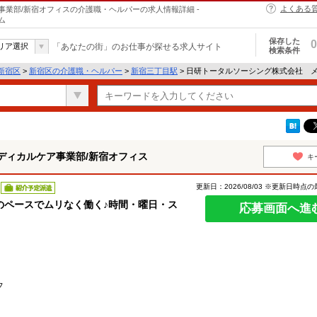
よくある
業部/新宿オフィスの介護職・ヘルパーの求人情報詳細 -
ム
保存した
0
リア選択
「あなたの街」のお仕事が探せる求人サイト
検索条件
新宿区
>
新宿区の介護職・ヘルパー
>
新宿三丁目駅
> 日研トータルソーシング株式会社 
ディカルケア事業部/新宿オフィス
キ
更新日：2026/08/03 ※更新日時点
紹介予定派遣
のペースでムリなく働く♪時間・曜日・ス
応募画面へ進
フ