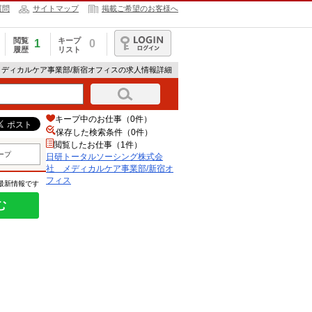
質問
サイトマップ
掲載ご希望のお客様へ
閲覧
キープ
1
0
履歴
リスト
ログイン
メディカルケア事業部/新宿オフィスの求人情報詳細
キープ中のお仕事（0件）
保存した検索条件（
0
件）
閲覧したお仕事（1件）
ープ
日研トータルソーシング株式会
社 メディカルケア事業部/新宿オ
フィス
の最新情報です
む