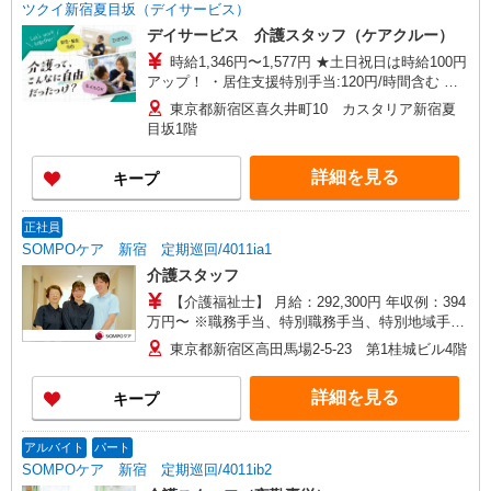
ツクイ新宿夏目坂（デイサービス）
デイサービス 介護スタッフ（ケアクルー）
時給1,346円〜1,577円 ★土日祝日は時給100円
アップ！ ・居住支援特別手当:120円/時間含む ※
給与幅は資格・経験等による
東京都新宿区喜久井町10 カスタリア新宿夏
目坂1階
詳細を見る
キープ
正社員
SOMPOケア 新宿 定期巡回/4011ia1
介護スタッフ
【介護福祉士】 月給：292,300円 年収例：394
万円〜 ※職務手当、特別職務手当、特別地域手
当、（東京都）居住支援特別手当、働きがい向上
東京都新宿区高田馬場2-5-23 第1桂城ビル4階
手当、日祝手当（月平均2回分）、在宅手当（月平
均20回分）等、毎月平均的に支払われる手当を含
詳細を見る
キープ
みます。 ■深夜勤手当別途支給：4,000円/回 ※居
住支援特別手当は勤続5年目までの方はさらに1万
円支給（再入社は除く） ◎賞与：基本給2.08ヶ月
アルバイト
パート
分/年支給 ◎残業時は別途時間外手当支給（超過1
SOMPOケア 新宿 定期巡回/4011ib2
分〜）