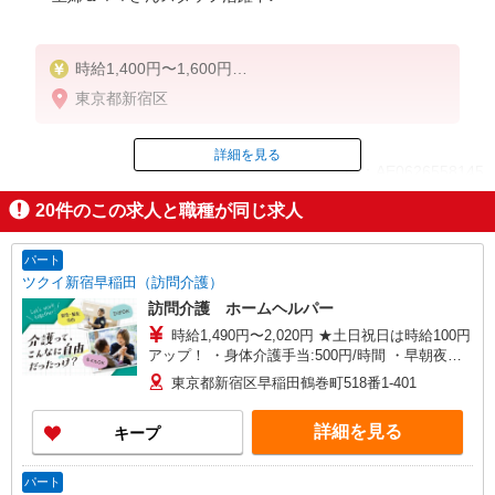
時給1,400円〜1,600円
★週払いOK（規定あり）
東京都新宿区
※給与幅は経験・能力による
詳細を見る
ID：AE0626558145
20
件のこの求人と職種が同じ求人
掲載期間終了
パート
ツクイ新宿早稲田（訪問介護）
訪問介護 ホームヘルパー
時給1,490円〜2,020円 ★土日祝日は時給100円
アップ！ ・身体介護手当:500円/時間 ・早朝夜間
深夜手当:300円/時間 （18:00〜翌07:59の時間
東京都新宿区早稲田鶴巻町518番1-401
帯） ・ICT手当:2,000円/月 ・ケア→ケアの移動時
間も賃金（時給）を支給 ・居住支援特別手当:120
詳細を見る
キープ
円/時間含む ※給与幅は資格・経験等による
パート