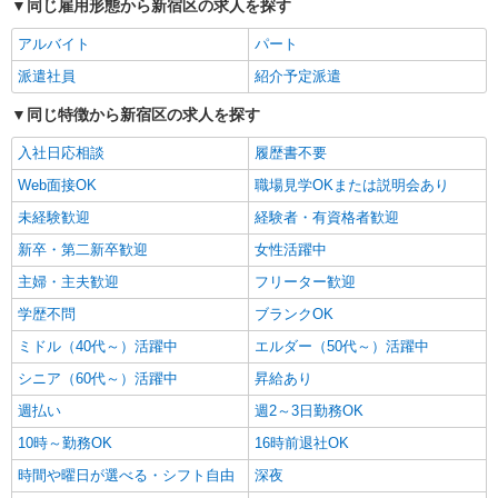
同じ雇用形態から新宿区の求人を探す
万円支給（再入社は除く） ◎賞与：基本給2.08ヶ
正社員
月分/年支給 ◎残業時は別途時間外手当支給（超過
アルバイト
パート
SOMPOケア 新宿 訪問介護/3082ca1
1分〜）
介護スタッフ
派遣社員
紹介予定派遣
【実務者研修】 月給：230,000円 年収例：320
同じ特徴から新宿区の求人を探す
万円〜 【初任者研修】 月給：220,300円 年収例：
305万円〜 ※職務手当、（東京都）居住支援特別
東京都新宿区高田馬場2-5-23 第1桂城ビル4階
入社日応相談
履歴書不要
手当、働きがい向上手当、日祝手当（月平均2回
分）等、毎月平均的に支払われる手当を含みま
Web面接OK
職場見学OKまたは説明会あり
詳細を見る
キープ
す。 ※居住支援特別手当は勤続5年目までの方は
未経験歓迎
経験者・有資格者歓迎
さらに1万円支給（再入社は除く） ◎賞与：基本
給2.08ヶ月分/年支給 ◎残業時は別途時間外手当支
NEW
新卒・第二新卒歓迎
女性活躍中
派遣社員
給（超過1分〜）
株式会社kotrio /●SW-H1-2116937
主婦・主夫歓迎
フリーター歓迎
中井駅＊グループホームSTAFF＊生活のサポ
学歴不問
ブランクOK
ート業務を担当
ミドル（40代～）活躍中
時給1650円〜2312円 ＜日払い有/週払い有/交
エルダー（50代～）活躍中
通費全支給(ガソリン代含む)＞
シニア（60代～）活躍中
昇給あり
新宿区 来社不要/履歴書不要♪
週払い
週2～3日勤務OK
詳細を見る
10時～勤務OK
16時前退社OK
キープ
時間や曜日が選べる・シフト自由
深夜
NEW
派遣社員