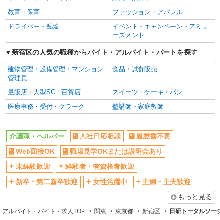
株式会社kotrio /●SW-H1-2103205
Web面接OK
職場見学OKまたは説明会あり
教育・保育
ファッション・アパレル
新宿駅◎負担少なめの障がい者支援員★社会
未経験歓迎
経験者・有資格者歓迎
活動の見守りなど
ドライバー・配達
イベント・キャンペーン・アミュ
新卒・第二新卒歓迎
女性活躍中
ーズメント
時給1650円〜2312円 ＜日払い有/週払い有/交
通費全支給(ガソリン代含む)＞
主婦・主夫歓迎
フリーター歓迎
新宿区の人気の職種からバイト・アルバイト・パートを探す
東京都新宿区
学歴不問
ブランクOK
建物管理・設備管理・マンション
食品・試食販売
ミドル（40代～）活躍中
エルダー（50代～）活躍中
管理員
詳細を見る
キープ
シニア（60代～）活躍中
昇給あり
量販店・大型SC・百貨店
スイーツ・ケーキ・パン
NEW
派遣社員
週払い
週2～3日勤務OK
医療事務・受付・クラーク
塾講師・家庭教師
株式会社kotrio /●SW-H1-2115007
10時～勤務OK
16時前退社OK
目白駅⇒キレイな病院で介護補助/事務作業な
ど
時間や曜日が選べる・シフト自由
深夜
介護職・ヘルパー
入社日応相談
履歴書不要
時給1650円〜2312円 ＜日払い有/週払い有/交
禁煙・分煙
残業ほぼなし
Web面接OK
職場見学OKまたは説明会あり
通費全支給(ガソリン代含む)＞
転勤なし
登録制
未経験歓迎
経験者・有資格者歓迎
新宿区｜最寄駅：目白
交通費支給
社会保険あり
新卒・第二新卒歓迎
女性活躍中
主婦・主夫歓迎
詳細を見る
キープ
社割・特典あり
研修制度あり
もっと見る
資格取得支援制度あり
NEW
派遣社員
アルバイト・バイト・求人TOP
関東
東京都
新宿区
日研トータルソー