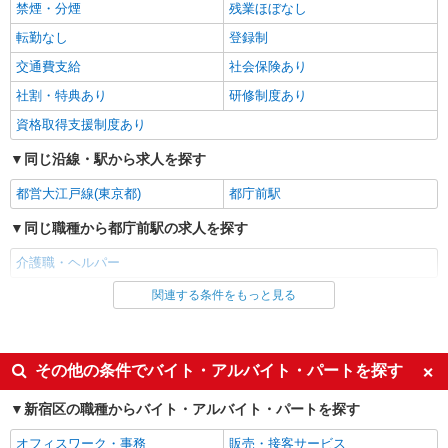
禁煙・分煙
残業ほぼなし
株式会社kotrio /●SW-H1-2001587
転勤なし
登録制
「支払い日に間に合ったぜ！」日払いOK＊
障がい者支援STAFF
交通費支給
社会保険あり
時給1550円〜2312円 ＜日払い有/週払い有/交
社割・特典あり
研修制度あり
通費全支給(ガソリン代含む)＞
資格取得支援制度あり
新宿区 最寄駅：高田馬場
同じ沿線・駅から求人を探す
詳細を見る
キープ
都営大江戸線(東京都)
都庁前駅
NEW
派遣社員
同じ職種から都庁前駅の求人を探す
株式会社kotrio /●SW-H1-2103203
東新宿駅◎負担少なめの障がい者支援員★社
介護職・ヘルパー
会活動の見守りなど
関連する条件をもっと見る
同じ雇用形態から都庁前駅の求人を探す
時給1650円〜2312円 ＜日払い有/週払い有/交
通費全支給(ガソリン代含む)＞
アルバイト
パート
新宿区≪最寄駅：東新宿駅≫
派遣社員
紹介予定派遣
その他の条件でバイト・アルバイト・パートを探す
詳細を見る
キープ
同じ特徴から都庁前駅の求人を探す
新宿区の職種からバイト・アルバイト・パートを探す
入社日応相談
履歴書不要
NEW
派遣社員
オフィスワーク・事務
販売・接客サービス