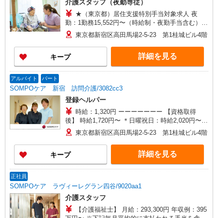
介護スタッフ（夜勤専従）
★（東京都）居住支援特別手当対象求人 夜
勤：1勤務15,552円〜（時給制・夜勤手当含む）
時給：1,444円 ◎週20時間以上勤務（社保加入
東京都新宿区高田馬場2-5-23 第1桂城ビル4階
者）の場合は時給：1,494円 ※居住支援特別手当
は勤続5年目までの方はさらに時給＋50円（再入社
詳細を見る
キープ
者は除く）
アルバイト
パート
SOMPOケア 新宿 訪問介護/3082cc3
登録ヘルパー
時給：1,320円 ーーーーーーー 【資格取得
後】 時給1,720円〜 ＊日曜祝日：時給2,020円〜
ーーーーーーー
東京都新宿区高田馬場2-5-23 第1桂城ビル4階
詳細を見る
キープ
正社員
SOMPOケア ラヴィーレグラン四谷/9020aa1
介護スタッフ
【介護福祉士】 月給：293,300円 年収例：395