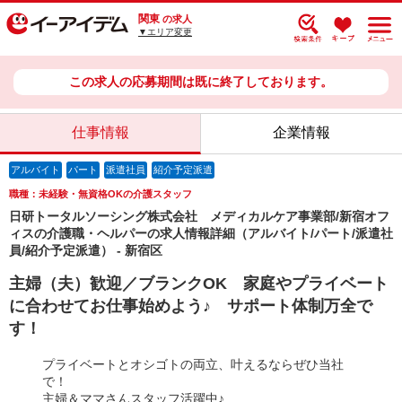
関東
の求人
▼エリア変更
この求人の応募期間は既に終了しております。
仕事情報
企業情報
アルバイト
パート
派遣社員
紹介予定派遣
職種：未経験・無資格OKの介護スタッフ
日研トータルソーシング株式会社 メディカルケア事業部/新宿オフ
ィスの介護職・ヘルパーの求人情報詳細（アルバイト/パート/派遣社
員/紹介予定派遣） - 新宿区
主婦（夫）歓迎／ブランクOK 家庭やプライベート
に合わせてお仕事始めよう♪ サポート体制万全で
す！
プライベートとオシゴトの両立、叶えるならぜひ当社
で！
主婦＆ママさんスタッフ活躍中♪