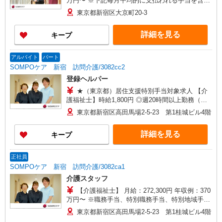
万円〜 ※下記毎月平均的に支払われる手当を含み
ます。 ・職務手当 ・特別職務手当 ・特別地域手
東京都新宿区大京町20-3
当 ・（東京都）居住支援特別手当 ・働きがい向上
手当 ・特別夜勤手当 ・日祝手当（月平均2回分）
詳細を見る
キープ
・夜勤手当（月平均3回分） ・深夜勤手当（月平
均2回分） ※居住支援特別手当は勤続5年目までの
方はさらに1万円支給（再入社は除く） ◎賞与：
アルバイト
パート
基本給2.08ヶ月分/年支給 ◎残業時は別途時間外手
SOMPOケア 新宿 訪問介護/3082cc2
当支給（超過1分〜）
登録ヘルパー
★（東京都）居住支援特別手当対象求人 【介
護福祉士】時給1,800円 ◎週20時間以上勤務（社
保加入者）の場合は時給1,850円 ＊夜間
東京都新宿区高田馬場2-5-23 第1桂城ビル4階
（18:00〜）：時給2,250円〜 ＊日曜祝日：時給
2,100円〜 【実務者研修・初任者研修（ヘルパー1
詳細を見る
キープ
級・2級）】時給1,720円 ◎週20時間以上勤務（社
保加入者）の場合は時給1,770円 ＊夜間
（18:00〜）：時給2,150円〜 ＊日曜祝日：時給
正社員
2,020円〜 ◎身体介助、生活援助が同時給 ◎キャ
SOMPOケア 新宿 訪問介護/3082ca1
ンセル手当：職務時給の60％支給 ※居住支援特別
介護スタッフ
手当は勤続5年目までの方はさらに時給＋50円（再
入社者は除く）
【介護福祉士】 月給：272,300円 年収例：370
万円〜 ※職務手当、特別職務手当、特別地域手
当、（東京都）居住支援特別手当、働きがい向上
東京都新宿区高田馬場2-5-23 第1桂城ビル4階
手当、日祝手当（月平均2回分）等、毎月平均的に