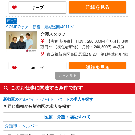
支払われる手当を含みます。 ※居住支援特別手当
詳細を見る
キープ
は勤続5年目までの方はさらに1万円支給（再入社
は除く） ◎賞与：基本給2.08ヶ月分/年支給 ◎残
業時は別途時間外手当支給（超過1分〜）
正社員
SOMPOケア 新宿 定期巡回/4011ia1
介護スタッフ
【実務者研修】 月給：250,000円 年収例：340
万円〜 【初任者研修】 月給：240,300円 年収例：
330万円〜 ※職務手当、（東京都）居住支援特別
東京都新宿区高田馬場2-5-23 第1桂城ビル4階
手当、日祝手当（月平均2回分）、在宅手当（月平
均20回分）等、毎月平均的に支払われる手当を含
詳細を見る
キープ
みます。 ※居住支援特別手当は勤続5年目までの
方はさらに1万円支給（再入社は除く） ◎賞与：
もっと見る
基本給2.08ヶ月分/年支給 ◎残業時は別途時間外手
正社員
当支給（超過1分〜）
SOMPOケア ラヴィーレグラン四谷/9020aa1
このお仕事に関連する条件で探す
介護スタッフ
新宿区のアルバイト・バイト・パートの求人を探す
【実務者研修】 月給：267,500円 年収例：362
同じ職種から新宿区の求人を探す
万円〜 【初任者研修・無資格】 月給：257,800円
年収例：350万円〜 ※職務手当、（東京都）居住
東京都新宿区大京町20-3
医療・介護・福祉すべて
支援特別手当、日祝手当（月平均2回分）、夜勤手
当（月平均3回分）、深夜勤手当（月平均2回分）
介護職・ヘルパー
詳細を見る
キープ
等、毎月平均的に支払われる手当を含みます。 ※
居住支援特別手当は勤続5年目までの方はさらに1