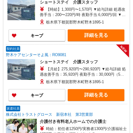
ショートステイ 介護スタッフ
【時給】1,300円〜1,570円 ▼給与詳細 処遇改
善手当：200〜220円/時 夜勤手当:6,000円/回 ▼下
記別途支給 通勤手当 年末年始手当：380円/時 寸
栃木県下都賀郡野木町野木1895-1
志あり：年2回（6月・12月） ※業績による ※処
遇改善手当は試用期間中(3ヶ月)は支給なし
詳細を見る
キープ
NEW
契約社員
野木ケアセンターそよ風：RO9081
ショートステイ 介護スタッフ
【月給】275,920円〜290,920円 ▼給与詳細 処
遇改善手当：35,920円 夜勤手当：30,000円（5回
分） ※6回目以降は1回6,000円支給 ▼下記別途支
栃木県下都賀郡野木町野木1895-1
給 通勤手当 年末年始手当：380円/時 寸志あり：
年2回（6月・12月） ※業績による 特別報酬：平
詳細を見る
キープ
均34.1万円（最高額135万円） ※2025年6月支給実
績 ※処遇改善手当は試用期間中(3ヶ月)は支給なし
派遣社員
株式会社トラストグロース 新宿本社 第3営業部
介護付き有料老人ホームでの介護士
時給：初任者1250円/実務者1300円/介護福祉士