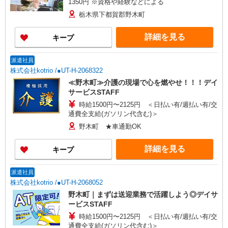
1350円 ※資格や経験などによる
栃木県下都賀郡野木町
詳細を見る
キープ
派遣社員
株式会社kotrio /●UT-H-2068322
≪野木町≫介護の現場で心を燃やせ！！！デイ
サービスSTAFF
時給1500円〜2125円 ＜日払い有/週払い有/交
通費全支給(ガソリン代含む)＞
野木町 ★車通勤OK
詳細を見る
キープ
派遣社員
株式会社kotrio /●UT-H-2068052
野木町｜まずは送迎業務で活躍しよう◎デイサ
ービスSTAFF
時給1500円〜2125円 ＜日払い有/週払い有/交
通費全支給(ガソリン代含む)＞