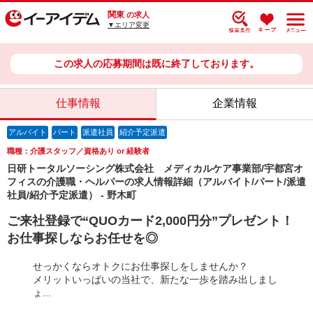
関東
の求人
▼エリア変更
この求人の応募期間は既に終了しております。
仕事情報
企業情報
アルバイト
パート
派遣社員
紹介予定派遣
職種：介護スタッフ／資格あり or 経験者
日研トータルソーシング株式会社 メディカルケア事業部/宇都宮オ
フィスの介護職・ヘルパーの求人情報詳細（アルバイト/パート/派遣
社員/紹介予定派遣） - 野木町
ご来社登録で“QUOカード2,000円分”プレゼント！
お仕事探しならお任せを◎
せっかくならオトクにお仕事探しをしませんか？
メリットいっぱいの当社で、新たな一歩を踏み出しまし
ょ...