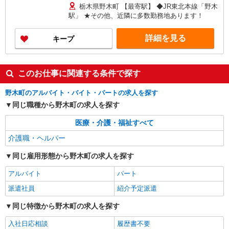
る） ◎月収例 時給1750円×1日8時間×22日（週5
栃木県野木町 【最寄駅】 ◆JR東北本線「野木
日）＝30万8000円 ◆昇給あり ◆支払い方法 ※日
駅」 ★その他、近隣に多数勤務地あります！
払い/週払い/月払い対応も可能です。詳しくは面談
時にご相談ください。 ◆交通費：別途全額支給 ※
詳細を見る
キープ
当社規定あり
このお仕事に関連する条件で探す
野木町のアルバイト・バイト・パートの求人を探す
同じ職種から野木町の求人を探す
医療・介護・福祉すべて
介護職・ヘルパー
同じ雇用形態から野木町の求人を探す
アルバイト
パート
派遣社員
紹介予定派遣
同じ特徴から野木町の求人を探す
入社日応相談
履歴書不要