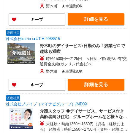
野木町 ★車通勤OK
詳細を見る
キープ
派遣社員
株式会社kotrio /●UT-H-2068515
野木町のデイサービス♪日勤のみ！残業ゼロで
趣味も満喫
時給1500円〜2125円 ＜日払い有/週払い有/交
通費全支給(ガソリン代含む)＞
野木町 ★車通勤OK
詳細を見る
キープ
派遣社員
株式会社ブレイブ（マイナビグループ）/MD09
介護スタッフ ◆デイサービス、サービス付き
高齢者向け住宅、グループホームなど様々な勤
務先から選べます。
未経験：時給1350〜1550円（資格・経験によ
る） 経験者：時給1550〜1750円（資格・経験によ