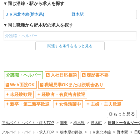
同じ沿線・駅から求人を探す
ＪＲ東北本線(栃木県)
野木駅
同じ職種から野木駅の求人を探す
介護職・ヘルパー
関連する条件をもっと見る
同じ雇用形態から野木駅の求人を探す
アルバイト
パート
派遣社員
紹介予定派遣
介護職・ヘルパー
入社日応相談
履歴書不要
同じ特徴から野木駅の求人を探す
Web面接OK
職場見学OKまたは説明会あり
入社日応相談
履歴書不要
未経験歓迎
経験者・有資格者歓迎
Web面接OK
職場見学OKまたは説明会あり
新卒・第二新卒歓迎
女性活躍中
主婦・主夫歓迎
未経験歓迎
経験者・有資格者歓迎
もっと見る
新卒・第二新卒歓迎
女性活躍中
アルバイト・バイト・求人TOP
関東
栃木県
野木町
日研トータルソー
主婦・主夫歓迎
フリーター歓迎
アルバイト・バイト・求人TOP
栃木県の路線
ＪＲ東北本線
野木駅
日
学歴不問
ブランクOK