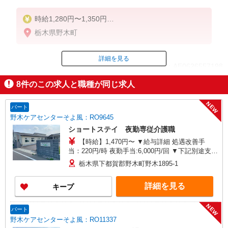
時給1,280円〜1,350円
栃木県野木町
◆無資格・経験者：時給1,280円〜
◆初任者研修・未経験：時給1,280円〜
◆初任者研修・経験者：時給1,300円〜
詳細を見る
ID：AE0626557198
◆介護福祉士：時給1,350円〜
8
件のこの求人と職種が同じ求人
※経験者は3ヶ月以上
掲載期間終了
※給与幅は経験・能力による
NEW
パート
★週払いOK（規定あり）
野木ケアセンターそよ風：RO9645
ショートステイ 夜勤専従介護職
【時給】1,470円〜 ▼給与詳細 処遇改善手
当：220円/時 夜勤手当:6,000円/回 ▼下記別途支給
通勤手当 年末年始手当：380円/時 寸志あり：年2
栃木県下都賀郡野木町野木1895-1
回（6月・12月） ※業績による ※処遇改善手当は
試用期間中(3ヶ月)は支給なし
詳細を見る
キープ
NEW
パート
野木ケアセンターそよ風：RO11337