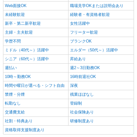
Web面接OK
職場見学OKまたは説明会あり
未経験歓迎
経験者・有資格者歓迎
新卒・第二新卒歓迎
女性活躍中
主婦・主夫歓迎
フリーター歓迎
学歴不問
ブランクOK
ミドル（40代～）活躍中
エルダー（50代～）活躍中
シニア（60代～）活躍中
昇給あり
週払い
週2～3日勤務OK
10時～勤務OK
16時前退社OK
時間や曜日が選べる・シフト自由
深夜
禁煙・分煙
残業ほぼなし
転勤なし
登録制
交通費支給
社会保険あり
社割・特典あり
研修制度あり
資格取得支援制度あり