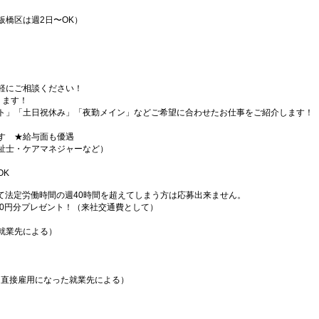
板橋区は週2日〜OK）
軽にご相談ください！
ります！
ト」「土日祝休み」「夜勤メイン」などご希望に合わせたお仕事をご紹介します！
す ★給与面も優遇
祉士・ケアマネジャーなど）
OK
て法定労働時間の週40時間を超えてしまう方は応募出来ません。
000円分プレゼント！（来社交通費として）
就業先による）
（直接雇用になった就業先による）