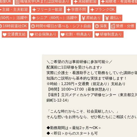
面接OK
職場見学OKまたは説明会あり
未経験歓迎
経験者・有資格者
主婦・主夫歓迎
フリーター歓迎
学歴不問
ブランクOK
（50代～）活躍中
シニア（60代～）活躍中
昇給あり
週払い
16時前退社OK
時間や曜日が選べる・シフト自由
深夜
禁煙・分煙
交通費支給
社会保険あり
社割・特典あり
研修制度あり
＼ご希望の方は事前研修に参加可能☆／
配属前に1日研修を受けられます♪
実際に介護士・看護助手として勤務をしていた講師が
知識のご説明から基本的な実技まで研修します！
※時給：1,226円＋交通費（規定あり）支給あり
【時間】10:00〜17:00（昼食休憩あり）
【場所】立川メディカルケア研修センター（東京都立
錦町1-12-14）
「こんな時だからこそ、社会貢献したい。」
そんな想いをお持ちなら、ぜひ私たちにご相談くださ
◆勤務期間は＜最短2ヶ月〜OK＞
◆＜即日＞からのスタートも可