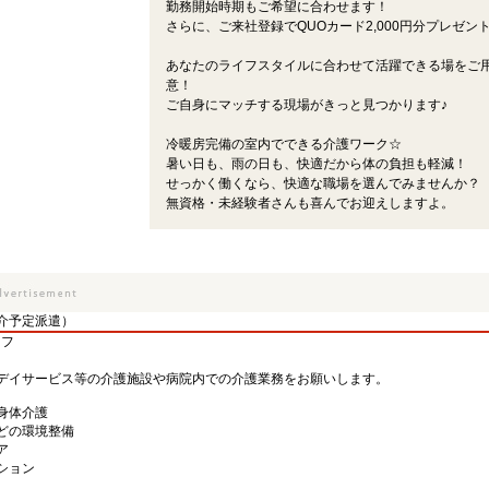
勤務開始時期もご希望に合わせます！
さらに、ご来社登録でQUOカード2,000円分プレゼント
あなたのライフスタイルに合わせて活躍できる場をご
意！
ご自身にマッチする現場がきっと見つかります♪
冷暖房完備の室内でできる介護ワーク☆
暑い日も、雨の日も、快適だから体の負担も軽減！
せっかく働くなら、快適な職場を選んでみませんか？
無資格・未経験者さんも喜んでお迎えしますよ。
介予定派遣）
ッフ
デイサービス等の介護施設や病院内での介護業務をお願いします。
身体介護
どの環境整備
ア
ション