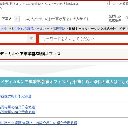
よくある
業部/新宿オフィスの介護職・ヘルパーの求人情報詳細 -
ム
保存した
0
リア選択
「あなたの街」のお仕事が探せる求人サイト
検索条件
杉並区
>
杉並区の介護職・ヘルパー
>
高円寺駅
> 日研トータルソーシング株式会社 メデ
ディカルケア事業部/新宿オフィス
メディカルケア事業部/新宿オフィスのお仕事に近い条件の求人はこち
杉並区の紹介予定派遣
高円寺駅の紹介予定派遣
高円寺駅の紹介予定派遣
杉並区の介護職 無資格（施設介護）の紹介予定派遣