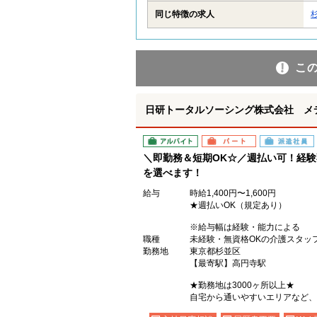
同じ特徴の求人
こ
日研トータルソーシング株式会社 メ
アルバイト
パート
派遣社員
＼即勤務＆短期OK☆／週払い可！経
を選べます！
給与
時給1,400円〜1,600円
★週払いOK（規定あり）
※給与幅は経験・能力による
職種
未経験・無資格OKの介護スタッ
勤務地
東京都杉並区
【最寄駅】高円寺駅
★勤務地は3000ヶ所以上★
自宅から通いやすいエリアなど、