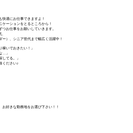
も快適にお仕事できますよ！
ニケーションをとるところから！
ずつお仕事をお願いしていきます。
代、
ダー）、シニア世代まで幅広く活躍中！
り稼いでおきたい！」
な…」
探してる。」
絡ください♪
、お好きな勤務地をお選び下さい！！