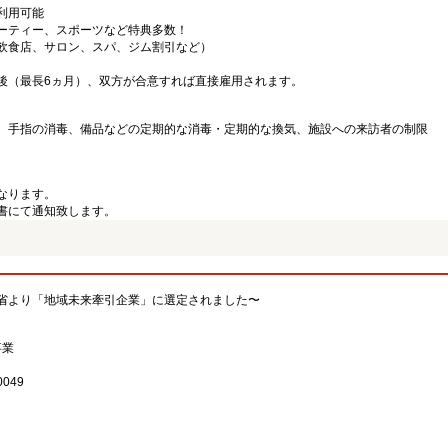
利用可能
ーティー、スポーツなど特典多数！
飲食店、サロン、スパ、ジム割引など）
後（最長6ヵ月）、双方が合意すれば直接雇用されます。
、手指の消毒、備品などの定期的な消毒・定期的な換気、施設への来訪者の制限
なります。
書にて通知致します。
省より「地域未来牽引企業」に選定されました〜
事業
049