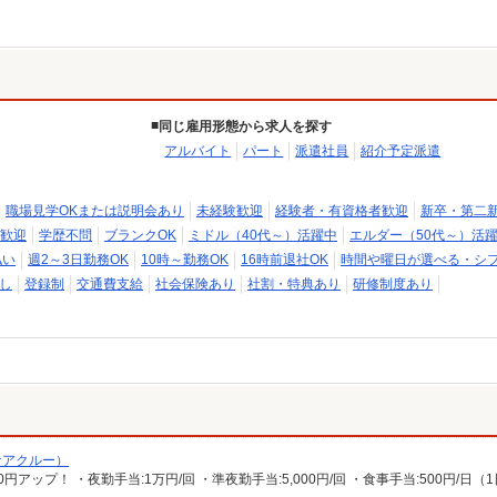
同じ雇用形態から求人を探す
アルバイト
パート
派遣社員
紹介予定派遣
職場見学OKまたは説明会あり
未経験歓迎
経験者・有資格者歓迎
新卒・第二
歓迎
学歴不問
ブランクOK
ミドル（40代～）活躍中
エルダー（50代～）活
払い
週2～3日勤務OK
10時～勤務OK
16時前退社OK
時間や曜日が選べる・シ
し
登録制
交通費支給
社会保険あり
社割・特典あり
研修制度あり
ケアクルー）