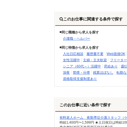
このお仕事に関連する条件で探す
同じ職種から求人を探す
介護職・ヘルパー
同じ特徴から求人を探す
入社日応相談
履歴書不要
Web面接OK
女性活躍中
主婦・主夫歓迎
フリーター
シニア（60代～）活躍中
昇給あり
週
深夜
禁煙・分煙
残業ほぼなし
転勤な
資格取得支援制度あり
このお仕事に近い条件で探す
有料老人ホーム 夜勤専従介護スタッフ（