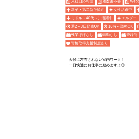
入社日応相談
履歴書不要
Web
新卒・第二新卒歓迎
女性活躍中
ミドル（40代～）活躍中
エルダー
週2～3日勤務OK
10時～勤務OK
残業ほぼなし
転勤なし
登録制
資格取得支援制度あり
天候に左右されない室内ワーク！
一日快適にお仕事に励めますよ◎