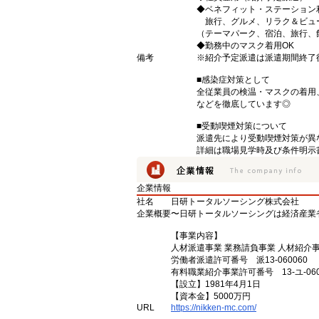
◆ベネフィット・ステーション
旅行、グルメ、リラク＆ビュ
（テーマパーク、宿泊、旅行、
◆勤務中のマスク着用OK
備考
※紹介予定派遣は派遣期間終了
■感染症対策として
全従業員の検温・マスクの着用
などを徹底しています◎
■受動喫煙対策について
派遣先により受動喫煙対策が異
詳細は職場見学時及び条件明示
企業情報
社名
日研トータルソーシング株式会社
企業概要
〜日研トータルソーシングは経済産業
【事業内容】
人材派遣事業 業務請負事業 人材紹介
労働者派遣許可番号 派13-060060
有料職業紹介事業許可番号 13-ユ-060
【設立】1981年4月1日
【資本金】5000万円
URL
https://nikken-mc.com/