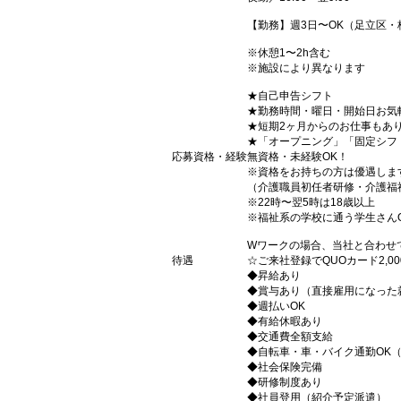
【勤務】週3日〜OK（足立区・
※休憩1〜2h含む
※施設により異なります
★自己申告シフト
★勤務時間・曜日・開始日お気
★短期2ヶ月からのお仕事もあ
★「オープニング」「固定シフ
応募資格・経験
無資格・未経験OK！
※資格をお持ちの方は優遇しま
（介護職員初任者研修・介護福
※22時〜翌5時は18歳以上
※福祉系の学校に通う学生さん
Wワークの場合、当社と合わせ
待遇
☆ご来社登録でQUOカード2,
◆昇給あり
◆賞与あり（直接雇用になった
◆週払いOK
◆有給休暇あり
◆交通費全額支給
◆自転車・車・バイク通勤OK
◆社会保険完備
◆研修制度あり
◆社員登用（紹介予定派遣）