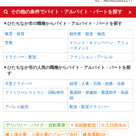
ID：AE0625531177
未経験歓迎
土日祝休み
その他の条件でバイト・アルバイト・パートを探す
上場企業・上場企業のグループ会
車通勤OK
社
ひたちなか市の職種からバイト・アルバイト・パートを探す
社会保険あり
教育・保育
軽作業・製造・物流
同じ職種から求人を探す
営業
イベント・キャンペーン・アミュ
ーズメント
ドライバー・配達
ドライバー・配達
ファッション・アパレル
同じ特徴から求人を探す
ひたちなか市の人気の職種からバイト・アルバイト・パートを探
す
未経験歓迎
土日祝休み
上場企業・上場企業のグループ会
車通勤OK
大型ドライバー
経理・人事・労務・総務・法務
社
ファミリーレストラン・回転寿司
看護師・保健師・看護助手・助産
社会保険あり
師
アパレル販売
配送・配達ドライバー
デリバリー・バイク・自転車便
未経験歓迎
土日祝休み
上場企業・上場企業のグループ会社
車通勤OK