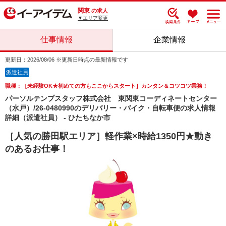
関東
の求人
▼エリア変更
仕事情報
企業情報
更新日：2026/08/06 ※更新日時点の最新情報です
派遣社員
職種：［未経験OK★初めての方もここからスタート］カンタン＆コツコツ業務！
パーソルテンプスタッフ株式会社 東関東コーディネートセンター
（水戸）/26-0480990のデリバリー・バイク・自転車便の求人情報
詳細（派遣社員） - ひたちなか市
［人気の勝田駅エリア］軽作業×時給1350円★動き
のあるお仕事！