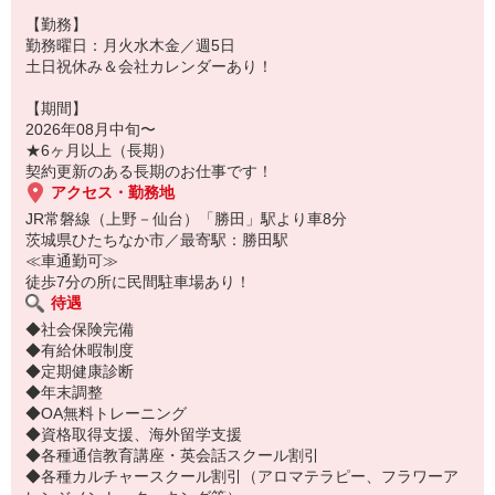
【勤務】
勤務曜日：月火水木金／週5日
土日祝休み＆会社カレンダーあり！
【期間】
2026年08月中旬〜
★6ヶ月以上（長期）
契約更新のある長期のお仕事です！
アクセス・勤務地
JR常磐線（上野－仙台）「勝田」駅より車8分
茨城県ひたちなか市／最寄駅：勝田駅
≪車通勤可≫
徒歩7分の所に民間駐車場あり！
待遇
◆社会保険完備
◆有給休暇制度
◆定期健康診断
◆年末調整
◆OA無料トレーニング
◆資格取得支援、海外留学支援
◆各種通信教育講座・英会話スクール割引
◆各種カルチャースクール割引（アロマテラピー、フラワーア