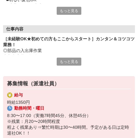
■残業あるので収入UP
もっと見る
■倉庫内の行き来がある「動きのある仕事」です
■駅から無料社バスもあるので、通勤しやすい
仕事内容
［未経験OK★初めての方もここからスタート］カンタン＆コツコツ
業務！
◎部品の入出庫作業
◎入出庫品の搬送
もっと見る
◎ピッキング
◎工程の段取り作業
※同業務の方がいるので、いつでも質問しやすい安心環境◎
※立ち仕事です
募集情報（派遣社員）
給与
時給1350円
勤務時間・曜日
8:30〜17:00（実働7時間45分、休憩45分）
※残業：月20〜20時間程度
程よく残業あり⇒繁忙時期は30〜40時間。予定がある日は定時
退社OK！！