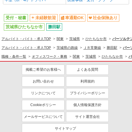
受付・秘書
未経験歓迎
車通勤OK
社会保険あり
茨城県ひたちなか市
勝田駅
アルバイト・バイト・求人TOP
関東
茨城県
ひたちなか市
パーソルテン
アルバイト・バイト・求人TOP
茨城県の路線
ＪＲ常磐線
勝田駅
パー
職種・条件一覧
オフィスワーク・事務
関東
茨城県
ひたちなか市
パ
掲載ご希望のお客様へ
よくある質問
お問い合わせ
利用規約
リンクについて
プライバシーポリシー
Cookieポリシー
個人情報保護方針
メールサービスについて
サイト運営会社
サイトマップ