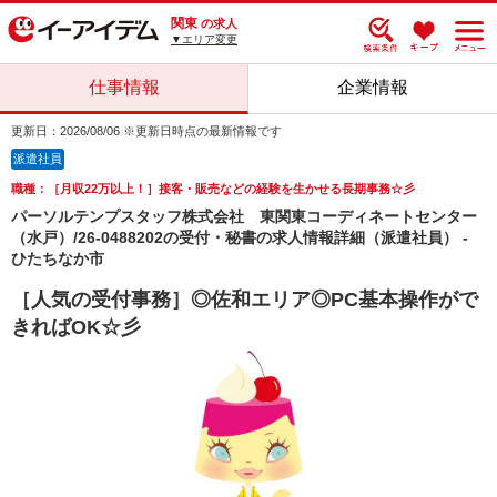
関東
の求人
▼エリア変更
仕事情報
企業情報
更新日：2026/08/06 ※更新日時点の最新情報です
派遣社員
職種：［月収22万以上！］接客・販売などの経験を生かせる長期事務☆彡
パーソルテンプスタッフ株式会社 東関東コーディネートセンター
（水戸）/26-0488202の受付・秘書の求人情報詳細（派遣社員） -
ひたちなか市
［人気の受付事務］◎佐和エリア◎PC基本操作がで
きればOK☆彡