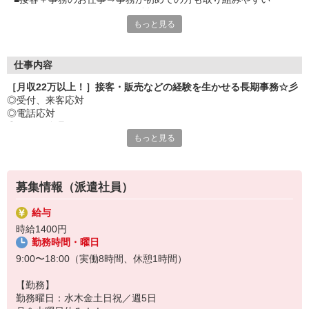
■ナチュラルネイル＆明るい髪色OK
もっと見る
■PC基本操作でOK
■専用端末の使用がメインです
仕事内容
［月収22万以上！］接客・販売などの経験を生かせる長期事務☆彡
◎受付、来客応対
◎電話応対
◎データ管理
もっと見る
◎伝票、見積書等の書類作成（フォーマットあり）
◎アンケートへの声掛け、リース車契約状況の確認等
◎POP作成 など
募集情報（派遣社員）
給与
時給1400円
勤務時間・曜日
9:00〜18:00（実働8時間、休憩1時間）
【勤務】
勤務曜日：水木金土日祝／週5日