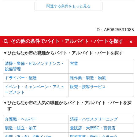
関連する条件をもっと見る
同じ雇用形態から勝田駅の求人を探す
派遣社員
同じ特徴から勝田駅の求人を探す
ID：AE0625531085
未経験歓迎
車通勤OK
その他の条件でバイト・アルバイト・パートを探す
社会保険あり
ひたちなか市の職種からバイト・アルバイト・パートを探す
同じ職種から求人を探す
清掃・警備・ビルメンテナンス・
営業
オフィスワーク・事務
設備管理
ドライバー・配達
軽作業・製造・物流
同じ特徴から求人を探す
イベント・キャンペーン・アミュ
販売・接客サービス
未経験歓迎
車通勤OK
ーズメント
社会保険あり
ひたちなか市の人気の職種からバイト・アルバイト・パートを探
す
介護職・ヘルパー
清掃・ハウスクリーニング
製造・組立・加工
量販店・大型SC・百貨店
中型（2t・4t）ドライバー
医療事務・受付・クラーク