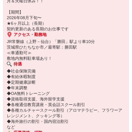
月＆火曜日休み！！
【期間】
2026年08月下旬〜
★6ヶ月以上（長期）
契約更新のある長期のお仕事です
アクセス・勤務地
JR常磐線（上野－仙台）「勝田」駅より車10分
茨城県ひたちなか市／最寄駅：勝田駅
≪車通勤可≫
敷地内無料駐車場あり！
待遇
◆社会保険完備
◆有給休暇制度
◆定期健康診断
◆年末調整
◆OA無料トレーニング
◆資格取得支援、海外留学支援
◆各種通信教育講座・英会話スクール割引
◆各種カルチャースクール割引（アロマテラピー、フラワーア
レンジメント、クッキング等）
◆海外旅行の割引・国内宿泊割引
など