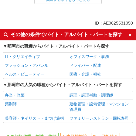
同じ雇用形態から常陸鴻巣駅の求人を探す
派遣社員
同じ特徴から常陸鴻巣駅の求人を探す
ID：AE0625531050
未経験歓迎
土日祝休み
その他の条件でバイト・アルバイト・パートを探す
上場企業・上場企業のグループ会
車通勤OK
社
那珂市の職種からバイト・アルバイト・パートを探す
社会保険あり
IT・クリエイティブ
オフィスワーク・事務
同じ職種から求人を探す
ファッション・アパレル
ドライバー・配達
ヘルス・ビューティー
医療・介護・福祉
軽作業・製造・物流
那珂市の人気の職種からバイト・アルバイト・パートを探す
同じ特徴から求人を探す
弁当・惣菜
調理・調理補助・調理師
未経験歓迎
土日祝休み
薬剤師
建物管理・設備管理・マンション
上場企業・上場企業のグループ会
車通勤OK
管理員
社
美容師・ネイリスト・まつげ施術
ファミリーレストラン・回転寿司
社会保険あり