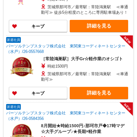
茨城県那珂市／最寄駅：常陸鴻巣駅 ≪車通
勤可≫ 徒歩5分程度のところに専用駐車場あり！
詳細を見る
キープ
NEW
派遣社員
パーソルテンプスタッフ株式会社 東関東コーディネートセンター
（水戸）/26-0557668
［常陸鴻巣駅］大手Gr☆軽作業のオシゴト
時給1500円
茨城県那珂市／最寄駅：常陸鴻巣駅 ≪車通
勤可≫
詳細を見る
キープ
NEW
派遣社員
パーソルテンプスタッフ株式会社 東関東コーディネートセンター
（水戸）/26-0584356
8月開始★時給1500円♪那珂市戸◆17時マデ
☆大手グループ♪★長期×軽作業