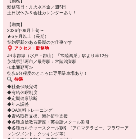
【勤務】
勤務曜日：月火水木金／週5日
土日祝休み＆会社カレンダーあり！
【期間】
2026年08月上旬〜
★6ヶ月以上（長期）
契約更新のある長期のお仕事です
アクセス・勤務地
JR水郡線（水戸－郡山）「常陸鴻巣」駅より車12分
茨城県那珂市／最寄駅：常陸鴻巣駅
≪車通勤可≫
徒歩5分程度のところに専用駐車場あり！
待遇
◆社会保険完備
◆有給休暇制度
◆定期健康診断
◆年末調整
◆OA無料トレーニング
◆資格取得支援、海外留学支援
◆各種通信教育講座・英会話スクール割引
◆各種カルチャースクール割引（アロマテラピー、フラワーア
レンジメント、クッキング等）