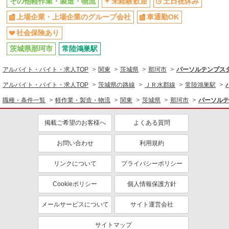
その他軽作業・製造・物流
未経験歓迎
土日祝休み
上場企業・上場企業のグループ会社
車通勤OK
社会保険あり
茨城県那珂市
常陸鴻巣駅
アルバイト・バイト・求人TOP
関東
茨城県
那珂市
パーソルテンプスタ
アルバイト・バイト・求人TOP
茨城県の路線
ＪＲ水郡線
常陸鴻巣駅
職種・条件一覧
軽作業・製造・物流
関東
茨城県
那珂市
パーソルテ
掲載ご希望のお客様へ
よくある質問
お問い合わせ
利用規約
リンクについて
プライバシーポリシー
Cookieポリシー
個人情報保護方針
メールサービスについて
サイト運営会社
サイトマップ