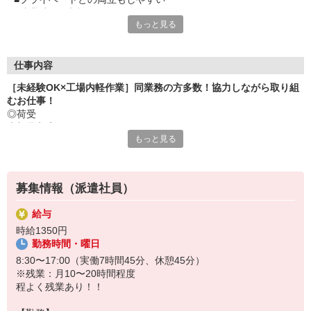
■残業時間の相談OK
もっと見る
■徒歩5分のところに無料駐車場あり
■直雇用切り替え実績のある企業です
仕事内容
［未経験OK×工場内軽作業］同業務の方多数！協力しながら取り組
むお仕事！
◎荷受
◎部品入庫
もっと見る
◎仕分け
◎配膳・運搬
◎保管
◎出庫
募集情報（派遣社員）
給与
時給1350円
勤務時間・曜日
8:30〜17:00（実働7時間45分、休憩45分）
※残業：月10〜20時間程度
程よく残業あり！！