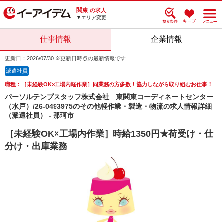
関東
の求人
▼エリア変更
仕事情報
企業情報
更新日：2026/07/30 ※更新日時点の最新情報です
派遣社員
職種：［未経験OK×工場内軽作業］同業務の方多数！協力しながら取り組むお仕事！
パーソルテンプスタッフ株式会社 東関東コーディネートセンター
（水戸）/26-0493975のその他軽作業・製造・物流の求人情報詳細
（派遣社員） - 那珂市
［未経験OK×工場内作業］時給1350円★荷受け・仕
分け・出庫業務