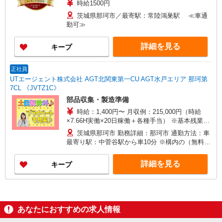
時給1500円
茨城県那珂市／最寄駅：常陸鴻巣駅 ≪車通
勤可≫
詳細を見る
キープ
正社員
UTエージェント株式会社 AGT北関東第一CU AGT水戸エリア 那珂第
7CL 《JVTZ1C》
部品収集・製造準備
時給：1,400円〜 月収例：215,000円（時給
×7.66H実働×20日稼働＋各種手当） ※基本残業な
し
茨城県那珂市 勤務詳細：那珂市 通勤方法：車
最寄り駅：中菅谷駅から車10分 ※構内の（無料）
駐車場利用OK
詳細を見る
キープ
あなたにおすすめの求人情報