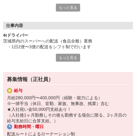
集中！
もっと見る
朝は少し早い。でも、昼すぎには「今日も一日終わったな」と肩
の力が抜ける。
吽野流通運輸の仕事は、茨城県内のスーパーマーケットへ食品を
仕事内容
届けるルート配送。遠方運行はなく、積み下ろしはカート台車中
4tドライバー
心。体への負担を抑えながら、日々の生活リズムを整えられま
茨城県内のスーパーへの配送（食品全般）業務
す。
・1日2便〜3便の配送をシフト制で行います
皆勤や無事故、家族に関する制度もあり、「ちゃんと続けてきた
・トラックは4tパワーゲート車
人」が自然と報われる設計。働く時間と休む時間、そのどちらも
もっと見る
・カートラ（長い台車）にて荷物の積み下ろし
大切にしたい人に、静かにフィットする職場です。
［配送コース］
★女性ドライバー活躍中です！
茨城県内一円（配送ルートはローテーション制）
募集情報（正社員）
※休日前は半日（午前中）のコースとなります。
勤務時間はルートによりますが、午前中で終業することも♪
仕事後にたっぷり休む時間がとれるため、翌日に疲れを持ち越す
給与
私たちの仕事は、4tテールリフト車を使って茨城県内のスーパーマ
心配はなし。
月給280,000円〜400,000円（経験・能力による）
ーケットへ食品全般を届けること。1日あたり2〜3便をローテーシ
夏や冬には連休の取得も叶うから、良好なワーク・ライフ・バラ
※一律手当（休日、皆勤、家族、無事故、残業）含む
ョン制で担当します。荷物はカートラ（長台車）での積み下ろしが
ンスを保ちながら続けていくことが可能です。
★入社祝い金50,000円支給あり！
中心なので、無理に力を使う場面は多くありません。
（入社後1ヶ月勤務しその後も勤務する場合に限る。2ヶ月目の
配送ルートは県内一円。毎日家に帰れる距離感で、道を覚えるほど
また、皆勤や家族、無事故といった各種手当や賞与で安定収入が
給与支給日に合算支給。）
に仕事がスムーズになる感覚があります。休日前は午前中のみのコ
見込めるのもポイント。
勤務時間・曜日
ースになることもあり、「今日は早く帰れる日」という小さな楽し
腰を据えて取り組める制度をご用意し、ご応募お待ちしていま
みも生まれます。
配送ルートによるローテーション制
す。