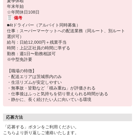
夏季休暇
年末年始
☆年間休日108日
備考
■4tドライバー（アルバイト同時募集）
仕事：スーパーマーケットへの配送業務（同ルート、別ルート
選択可）
給与：日給12,000円＋残業手当
時間：上記正社員の時間に準ずる
勤務：週1日〜勤務相談可
※中型免許要
【職場の特徴】
・配送エリアは茨城県内のみ
・生活リズムが安定しやすい
・無事故・皆勤など「積み重ね」が評価される
・仕事後はふっと気持ちを切り替えられる時間がある
・静かに、長く続けたい人に向いている環境
応募方法
「応募する」ボタンをご利用ください。
こちらより折り返しご連絡いたします。