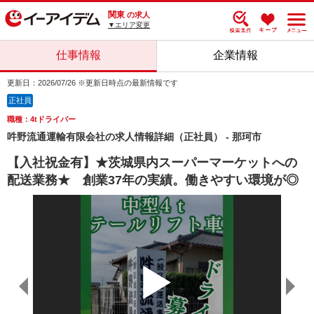
関東
の求人
▼エリア変更
仕事情報
企業情報
更新日：2026/07/26 ※更新日時点の最新情報です
正社員
職種：4tドライバー
吽野流通運輸有限会社の求人情報詳細（正社員） - 那珂市
【入社祝金有】★茨城県内スーパーマーケットへの
配送業務★ 創業37年の実績。働きやすい環境が◎