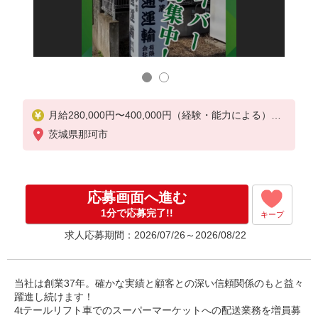
リある働
安定し
き方が
月給280,000円〜400,000円（経験・能力による）
※一律手当（休日、皆勤、家族、無事故、残業）含
茨城県那珂市
む
★入社祝い金50,000円支給あり！
（入社後1ヶ月勤務しその後も勤務する場合に限る。
2ヶ月目の給与支給日に合算支給。）
応募画面へ進む
1分で応募完了!!
キープ
求人応募期間：2026/07/26～2026/08/22
当社は創業37年。確かな実績と顧客との深い信頼関係のもと益々
躍進し続けます！
4tテールリフト車でのスーパーマーケットへの配送業務を増員募