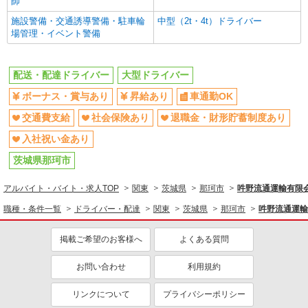
師
施設警備・交通誘導警備・駐車輪
中型（2t・4t）ドライバー
場管理・イベント警備
配送・配達ドライバー
大型ドライバー
ボーナス・賞与あり
昇給あり
車通勤OK
交通費支給
社会保険あり
退職金・財形貯蓄制度あり
入社祝い金あり
茨城県那珂市
アルバイト・バイト・求人TOP
関東
茨城県
那珂市
吽野流通運輸有限
職種・条件一覧
ドライバー・配達
関東
茨城県
那珂市
吽野流通運輸
掲載ご希望のお客様へ
よくある質問
お問い合わせ
利用規約
リンクについて
プライバシーポリシー