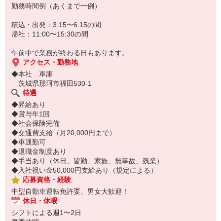
勤務時間例（あくまで一例）
積込・出発：3:15〜6:15の間
帰社：11:00〜15:30の間
午前中で業務が終わる日もあります。
アクセス・勤務地
◆本社 車庫
茨城県那珂市福田530-1
待遇
◆昇給あり
◆賞与年1回
◆社会保険完備
◆交通費支給（月20,000円まで）
◆車通勤可
◆退職金制度あり
◆手当あり（休日、皆勤、家族、無事故、残業）
◆入社祝い金50,000円支給あり（規定による）
応募資格・経験
中型自動車運転免許要、男女大歓迎！
休日・休暇
シフトによる週1〜2日