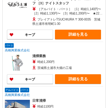
フ ［3］ナイトスタッフ
［アルバイト・パート］ ［1］時給1,140円〜
［2］時給1,130円〜 ［3］時給1,200円〜 ★22
時〜翌5時：1.25倍 ※［2］の客室清掃スタッフ
プレイアトレTSUCHIURA 〒300-0035 茨城
は、専用ユニフォーム着用のため、時給に加え
県土浦市有明町1-30
て、更衣手当250円/日が支給されます ※［2］と
［3］について試用期間中（3か月）は、時給が変
詳細を見る
キープ
更になります。 ［2］時給1,110円〜 ［3］時給
1,160円〜 ※経験・能力により優遇します。
パート
高橋興業株式会社
清掃業務
時給1,200円
茨城県土浦市大畑の工場
詳細を見る
キープ
アルバイト
パート
高橋興業株式会社
日常清掃
時給1100円