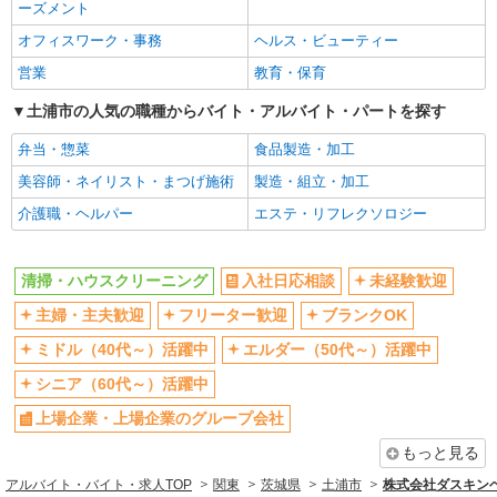
ブランクOK
ミドル（40代～）活躍中
ーズメント
エルダー（50代～）活躍中
シニア（60代～）活躍中
オフィスワーク・事務
ヘルス・ビューティー
上場企業・上場企業のグループ会
扶養内勤務OK
営業
教育・保育
社
土浦市の人気の職種からバイト・アルバイト・パートを探す
副業・WワークOK
交通費支給
弁当・惣菜
食品製造・加工
社会保険あり
制服貸与
美容師・ネイリスト・まつげ施術
製造・組立・加工
研修制度あり
介護職・ヘルパー
エステ・リフレクソロジー
同じ職種から求人を探す
清掃・警備・ビルメンテナンス・設備管理
清掃・ハウスクリーニング
入社日応相談
未経験歓迎
清掃・ハウスクリーニング
主婦・主夫歓迎
フリーター歓迎
ブランクOK
同じ特徴から求人を探す
ミドル（40代～）活躍中
エルダー（50代～）活躍中
未経験歓迎
ミドル（40代～）活躍中
シニア（60代～）活躍中
上場企業・上場企業のグループ会
扶養内勤務OK
上場企業・上場企業のグループ会社
社
もっと見る
副業・WワークOK
交通費支給
アルバイト・バイト・求人TOP
関東
茨城県
土浦市
株式会社ダスキン
社会保険あり