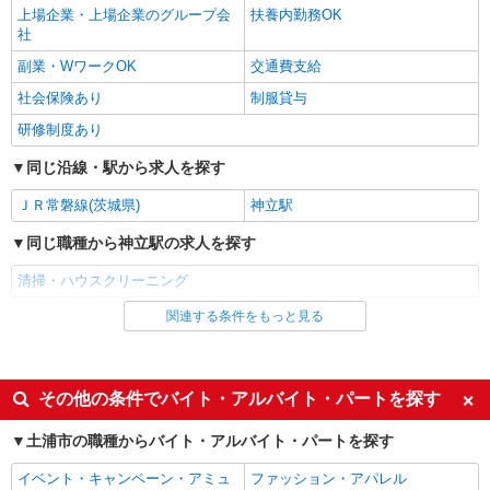
上場企業・上場企業のグループ会
扶養内勤務OK
社
副業・WワークOK
交通費支給
社会保険あり
制服貸与
研修制度あり
同じ沿線・駅から求人を探す
ＪＲ常磐線(茨城県)
神立駅
同じ職種から神立駅の求人を探す
清掃・ハウスクリーニング
関連する条件をもっと見る
同じ雇用形態から神立駅の求人を探す
アルバイト
パート
同じ特徴から神立駅の求人を探す
その他の条件でバイト・アルバイト・パートを探す
入社日応相談
未経験歓迎
土浦市の職種からバイト・アルバイト・パートを探す
主婦・主夫歓迎
フリーター歓迎
イベント・キャンペーン・アミュ
ファッション・アパレル