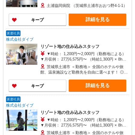
土浦協同病院 （茨城県土浦市おおつ野4-1-1）
詳細を見る
キープ
派遣社員
株式会社ダイブ
リゾート地の住み込みスタッフ
▼時給： 1,200円〜2,000円（勤務地による）
▼月収例： 27万6,575円〜 （時給1,300円 × 8h）
＋ 残業1h × 23日 ◎住まい・食事・Wi-Fiが全部0
茨城県土浦市 ＜勤務地＞ 全国のホテルや旅
円のため、月に20万円以上の貯金も無理なく可能
館、温泉施設など勤務先を自由に選べます！ ◎休
です！ ◎現地までの往復交通費も支給あり！（規
日は観光し放題！ ◎3ヶ月ごとに勤務地を変えな
定あり）
がら全国を周ることも！ ◎お試し移住にもぴった
詳細を見る
キープ
り！ ※こちらは、全国のリゾートバイトを紹介す
るお仕事となります。そのため、記載されている
勤務地と実際に募集している勤務地と異なるケー
派遣社員
スがございます。 初回カウンセリング（電話）で
株式会社ダイブ
ご希望の条件をお聞きし、全国からお仕事をご案
リゾート地の住み込みスタッフ
内いたします。
▼時給： 1,200円〜2,000円（勤務地による）
▼月収例： 27万6,575円〜 （時給1,300円 × 8h）
＋ 残業1h × 23日 ◎住まい・食事・Wi-Fiが全部0
茨城県土浦市 ＜勤務地＞ 全国のホテルや旅