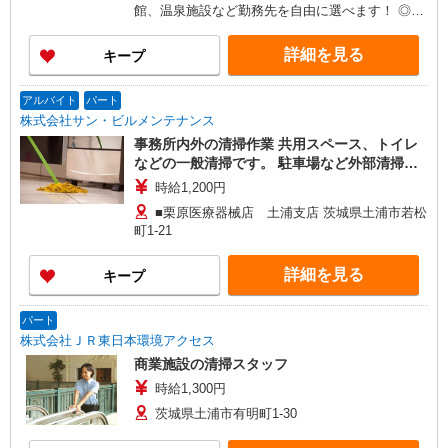
円のため、月に20万円以上の貯金も無理なく可能
館、温泉施設など勤務先を自由に選べます！ ◎休
です！ ◎現地までの往復交通費も支給あり！（規
日は観光し放題！ ◎3ヶ月ごとに勤務地を変えな
定あり）
がら全国を周ることも！ ◎お試し移住にもぴった
詳細を見る
キープ
り！ ※こちらは、全国のリゾートバイトを紹介す
るお仕事となります。そのため、記載されている
勤務地と実際に募集している勤務地と異なるケー
アルバイト
パート
スがございます。 初回カウンセリング（電話）で
株式会社サン・ビルメンテナンス
ご希望の条件をお聞きし、全国からお仕事をご案
事務所内外の清掃作業 共用スペース、トイレ
内いたします。
などの一般清掃です。 駐車場など外部清掃も
ございます。
時給1,200円
■栗原医療器械店 土浦支店 茨城県土浦市若松
町1-21
詳細を見る
キープ
パート
株式会社ＪＲ東日本環境アクセス
商業施設の清掃スタッフ
時給1,300円
茨城県土浦市有明町1-30