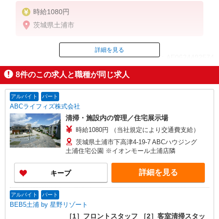
時給1080円
茨城県土浦市
詳細を見る
ID：AE0624492574
8
件のこの求人と職種が同じ求人
掲載期間終了
アルバイト
パート
ABCライフィズ株式会社
清掃・施設内の管理／住宅展示場
時給1080円 （当社規定により交通費支給）
茨城県土浦市下高津4-19-7 ABCハウジング
土浦住宅公園 ※イオンモール土浦店隣
詳細を見る
キープ
アルバイト
パート
BEB5土浦 by 星野リゾート
［1］フロントスタッフ ［2］客室清掃スタッ